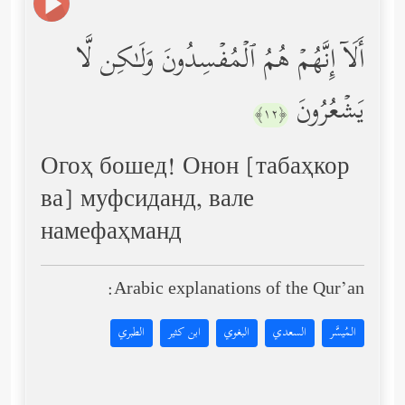
أَلَاۤ إِنَّهُمۡ هُمُ ٱلۡمُفۡسِدُونَ وَلَـٰكِن لَّا
یَشۡعُرُونَ
﴿١٢﴾
Огоҳ бошед! Онон [табаҳкор
ва] муфсиданд, вале
намефаҳманд
Arabic explanations of the Qur’an:
المُيسَّر
السعدي
البغوي
ابن كثير
الطبري