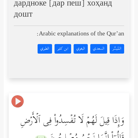
дардноке [дар пеш] хоҳанд
дошт
Arabic explanations of the Qur’an:
المُيسَّر
السعدي
البغوي
ابن كثير
الطبري
وَإِذَا قِیلَ لَهُمۡ لَا تُفۡسِدُواْ فِی ٱلۡأَرۡضِ