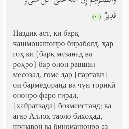
وَأَبۡصَـٰرِهِمۡۚ إِنَّ ٱللَّهَ عَلَىٰ كُلِّ شَیۡءࣲ
قَدِیرࣱ
﴿٢٠﴾
Наздик аст, ки барқ
чашмонашонро бирабояд, ҳар
гоҳ ки [барқ мезанад ва
роҳро] бар онон равшан
месозад, гоме дар [партави]
он бармедоранд ва чун торикӣ
ононро фаро гирад,
[ҳайратзада] бозмеистанд; ва
агар Аллоҳ таоло бихоҳад,
шунавоӣ ва биноиашонро аз