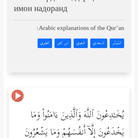
имон надоранд
Arabic explanations of the Qur’an:
المُيسَّر
السعدي
البغوي
ابن كثير
الطبري
یُخَـٰدِعُونَ ٱللَّهَ وَٱلَّذِینَ ءَامَنُواْ وَمَا
یَخۡدَعُونَ إِلَّاۤ أَنفُسَهُمۡ وَمَا یَشۡعُرُونَ