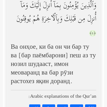
وَٱلَّذِینَ یُؤۡمِنُونَ بِمَاۤ أُنزِلَ إِلَیۡكَ وَمَاۤ
أُنزِلَ مِن قَبۡلِكَ وَبِٱلۡـَٔاخِرَةِ هُمۡ یُوقِنُونَ
﴿٤﴾
Ва онҳое, ки ба он чи бар ту
ва [бар паёмбарони] пеш аз ту
нозил шудааст, имон
меоваранд ва бар рӯзи
растохез яқин доранд.
Arabic explanations of the Qur’an: