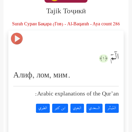
Tajik Тоҷикӣ
Surah Сураи Бақара (Гов) - Al-Baqarah - Aya count 286
الۤمۤ
﴿١﴾
Алиф, лом, мим.
Arabic explanations of the Qur’an:
المُيسَّر
السعدي
البغوي
ابن كثير
الطبري