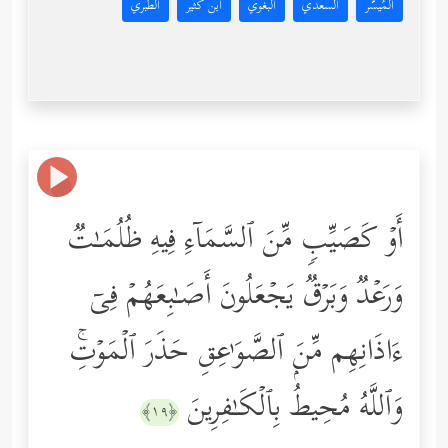
المُيسَّر
السعدي
البغوي
ابن كثير
الطبري
أَوۡ كَصَیِّبࣲ مِّنَ ٱلسَّمَاۤءِ فِیهِ ظُلُمَـٰتࣱ
وَرَعۡدࣱ وَبَرۡقࣱ یَجۡعَلُونَ أَصَـٰبِعَهُمۡ فِیۤ
ءَاذَانِهِم مِّنَ ٱلصَّوَ ٰ⁠عِقِ حَذَرَ ٱلۡمَوۡتِۚ
وَٱللَّهُ مُحِیطُۢ بِٱلۡكَـٰفِرِینَ
﴿١٩﴾