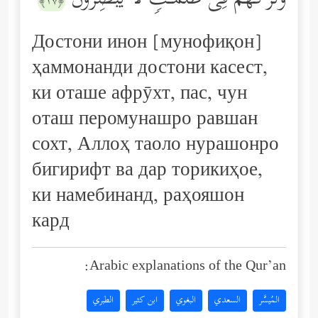
وَتَرَكَهُمۡ فِی ظُلُمَـٰتࣲ لَّا یُبۡصِرُونَ
﴿١٧﴾
Достони инон [мунофиқон]
ҳаммонанди достони касест,
ки оташе афрӯхт, пас, чун
оташ перомунашро равшан
сохт, Аллоҳ таоло нурашонро
бигирифт ва дар торикиҳое,
ки намебинанд, раҳояшон
кард
Arabic explanations of the Qur’an:
المُيسَّر
السعدي
البغوي
ابن كثير
الطبري