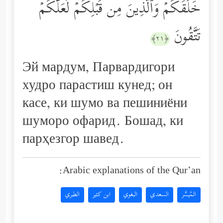
خَلَقَكُمۡ وَٱلَّذِینَ مِن قَبۡلِكُمۡ لَعَلَّكُمۡ
تَتَّقُونَ
﴿٢١﴾
Эй мардум, Парвардигори
худро парастиш кунед; он
касе, ки шумо ва пешиниёни
шуморо офарид. Бошад, ки
парҳезгор шавед.
Arabic explanations of the Qur’an:
المُيسَّر
السعدي
البغوي
ابن كثير
الطبري