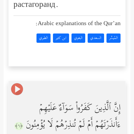
растагоранд.
Arabic explanations of the Qur’an:
المُيسَّر
السعدي
البغوي
ابن كثير
الطبري
إِنَّ ٱلَّذِینَ كَفَرُواْ سَوَاۤءٌ عَلَیۡهِمۡ
ءَأَنذَرۡتَهُمۡ أَمۡ لَمۡ تُنذِرۡهُمۡ لَا یُؤۡمِنُونَ
﴿٦﴾