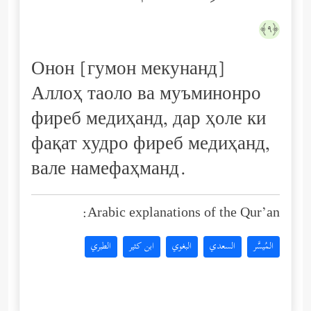
﴿٩﴾
Онон [гумон мекунанд]
Аллоҳ таоло ва муъминонро
фиреб медиҳанд, дар ҳоле ки
фақат худро фиреб медиҳанд,
вале намефаҳманд.
Arabic explanations of the Qur’an:
المُيسَّر
السعدي
البغوي
ابن كثير
الطبري