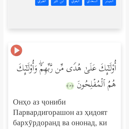
المُيسَّر
السعدي
البغوي
ابن كثير
الطبري
أُوْلَـٰۤىِٕكَ عَلَىٰ هُدࣰى مِّن رَّبِّهِمۡۖ وَأُوْلَـٰۤىِٕكَ
هُمُ ٱلۡمُفۡلِحُونَ
﴿٥﴾
Онҳо аз ҷониби
Парвардигорашон аз ҳидоят
бархӯрдоранд ва ононад, ки