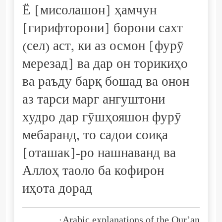
Ё [мисолашон] ҳамчун
[гирифторони] борони сахт
(сел) аст, ки аз осмон [фурӯ
мерезад] ва дар он торикиҳо
ва раъду барқ бошад ва онон
аз тарси марг ангуштони
худро дар гӯшҳояшон фурӯ
мебаранд, то садои соиқа
[оташак]-ро нашнаванд ва
Аллоҳ таоло ба кофирон
иҳота дорад
Arabic explanations of the Qur’an: