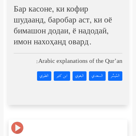
Бар касоне, ки кофир
шудаанд, баробар аст, ки оё
бимашон додаи, ё надодаӣ,
имон нахоҳанд овард.
Arabic explanations of the Qur’an:
المُيسَّر
السعدي
البغوي
ابن كثير
الطبري