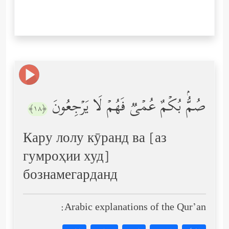
صُمُّۢ بُكۡمٌ عُمۡیࣱ فَهُمۡ لَا یَرۡجِعُونَ
﴿١٨﴾
Кару лолу кӯранд ва [аз
гумроҳии худ]
бознамегарданд
Arabic explanations of the Qur’an: