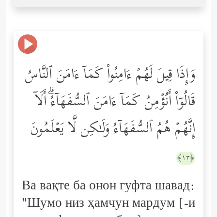
وَإِذَا قِیلَ لَهُمۡ ءَامِنُواْ كَمَاۤ ءَامَنَ ٱلنَّاسُ
قَالُوۤاْ أَنُؤۡمِنُ كَمَاۤ ءَامَنَ ٱلسُّفَهَاۤءُۗ أَلَاۤ
إِنَّهُمۡ هُمُ ٱلسُّفَهَاۤءُ وَلَـٰكِن لَّا یَعۡلَمُونَ
﴿١٣﴾
Ва вақте ба онон гуфта шавад:
"Шумо низ ҳамчун мардум [-и