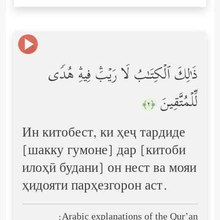
ذَ ٰ⁠لِكَ ٱلۡكِتَـٰبُ لَا رَیۡبَۛ فِیهِۛ هُدࣰى
لِّلۡمُتَّقِینَ
﴿٢﴾
Ин китобест, ки ҳеҷ тардиде
[шакку гумоне] дар [китоби
илоҳӣ будани] он нест ва мояи
ҳидояти парҳезгорон аст.
Arabic explanations of the Qur’an: