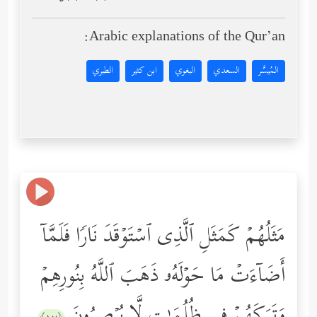
Arabic explanations of the Qur’an:
المُيسَّر
السعدي
البغوي
ابن كثير
الطبري
مَثَلُهُمۡ كَمَثَلِ ٱلَّذِی ٱسۡتَوۡقَدَ نَارࣰا فَلَمَّاۤ
أَضَاۤءَتۡ مَا حَوۡلَهُۥ ذَهَبَ ٱللَّهُ بِنُورِهِمۡ