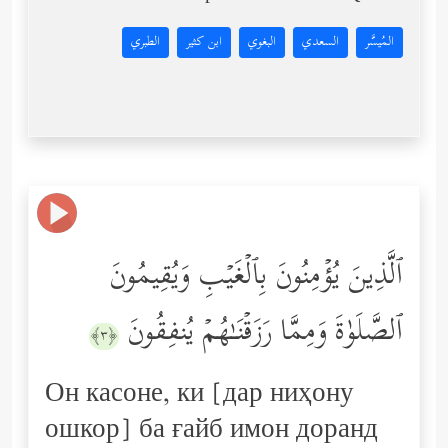
المُيسَّر
السعدي
البغوي
ابن كثير
الطبري
ٱلَّذِینَ یُؤۡمِنُونَ بِٱلۡغَیۡبِ وَیُقِیمُونَ
ٱلصَّلَوٰةَ وَمِمَّا رَزَقۡنَـٰهُمۡ یُنفِقُونَ
﴿٣﴾
Он касоне, ки [дар ниҳону
ошкор] ба ғайб имон доранд