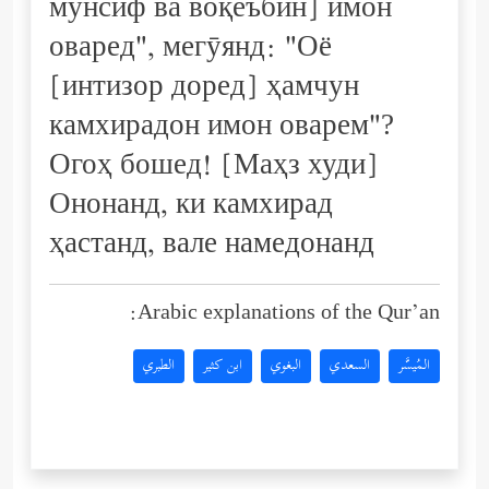
мунсиф ва воқеъбин] имон
оваред", мегӯянд: "Оё
[интизор доред] ҳамчун
камхирадон имон оварем"?
Огоҳ бошед! [Маҳз худи]
Ононанд, ки камхирад
ҳастанд, вале намедонанд
Arabic explanations of the Qur’an:
المُيسَّر
السعدي
البغوي
ابن كثير
الطبري