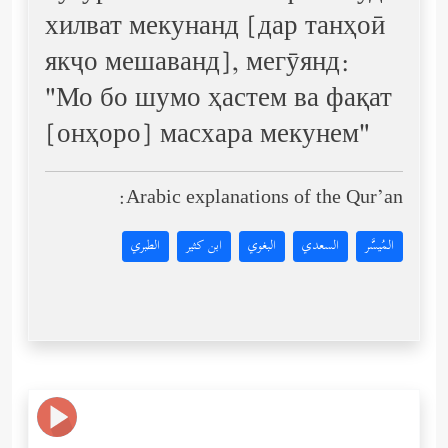
хилват мекунанд [дар танҳоӣ
якҷо мешаванд], мегӯянд:
"Мо бо шумо ҳастем ва фақат
[онҳоро] масхара мекунем"
Arabic explanations of the Qur’an:
المُيسَّر
السعدي
البغوي
ابن كثير
الطبري