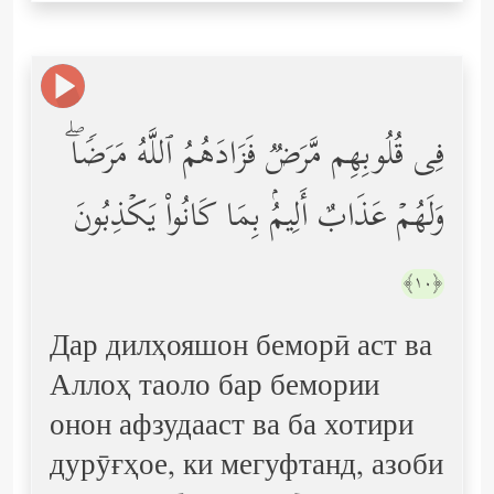
فِی قُلُوبِهِم مَّرَضࣱ فَزَادَهُمُ ٱللَّهُ مَرَضࣰاۖ
وَلَهُمۡ عَذَابٌ أَلِیمُۢ بِمَا كَانُواْ یَكۡذِبُونَ
﴿١٠﴾
Дар дилҳояшон беморӣ аст ва
Аллоҳ таоло бар бемории
онон афзудааст ва ба хотири
дурӯғҳое, ки мегуфтанд, азоби