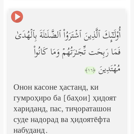
أُوْلَـٰۤىِٕكَ ٱلَّذِینَ ٱشۡتَرَوُاْ ٱلضَّلَـٰلَةَ بِٱلۡهُدَىٰ
فَمَا رَبِحَت تِّجَـٰرَتُهُمۡ وَمَا كَانُواْ
مُهۡتَدِینَ
﴿١٦﴾
Онон касоне ҳастанд, ки
гумроҳиро ба [баҳои] ҳидоят
хариданд, пас, тиҷораташон
суде надорад ва ҳидоятёфта
набуданд.