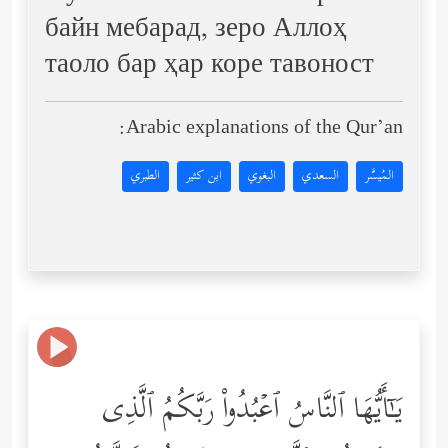
байн мебарад, зеро Аллоҳ
таоло бар ҳар коре тавоност
Arabic explanations of the Qur’an:
المُيسَّر
السعدي
البغوي
ابن كثير
الطبري
یَـٰۤأَیُّهَا ٱلنَّاسُ ٱعۡبُدُواْ رَبَّكُمُ ٱلَّذِی