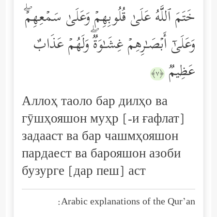
خَتَمَ ٱللَّهُ عَلَىٰ قُلُوبِهِمۡ وَعَلَىٰ سَمۡعِهِمۡۖ
وَعَلَىٰۤ أَبۡصَـٰرِهِمۡ غِشَـٰوَةࣱۖ وَلَهُمۡ عَذَابٌ
عَظِیمࣱ
﴿٧﴾
Аллоҳ таоло бар дилҳо ва
гӯшҳояшон муҳр [-и ғафлат]
задааст ва бар чашмҳояшон
пардаест ва барояшон азоби
бузурге [дар пеш] аст
Arabic explanations of the Qur’an: