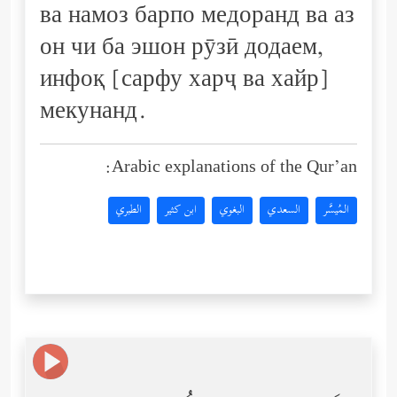
ва намоз барпо медоранд ва аз
он чи ба эшон рӯзӣ додаем,
инфоқ [сарфу харҷ ва хайр]
мекунанд.
Arabic explanations of the Qur’an:
المُيسَّر
السعدي
البغوي
ابن كثير
الطبري