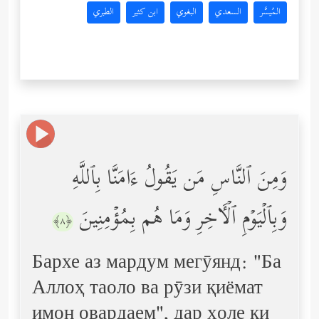
المُيسَّر
السعدي
البغوي
ابن كثير
الطبري
وَمِنَ ٱلنَّاسِ مَن یَقُولُ ءَامَنَّا بِٱللَّهِ
وَبِٱلۡیَوۡمِ ٱلۡـَٔاخِرِ وَمَا هُم بِمُؤۡمِنِینَ
﴿٨﴾
Бархе аз мардум мегӯянд: "Ба
Аллоҳ таоло ва рӯзи қиёмат
имон овардаем", дар ҳоле ки