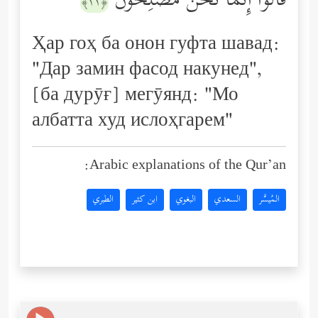
قَالُوۤاْ إِنَّمَا نَحۡنُ مُصۡلِحُونَ
﴿١١﴾
Ҳар гоҳ ба онон гуфта шавад:
"Дар замин фасод накунед",
[ба дурӯғ] мегӯянд: "Мо
албатта худ ислоҳгарем"
Arabic explanations of the Qur’an:
المُيسَّر
السعدي
البغوي
ابن كثير
الطبري