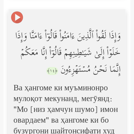
وَإِذَا لَقُواْ ٱلَّذِینَ ءَامَنُواْ قَالُوۤاْ ءَامَنَّا وَإِذَا
خَلَوۡاْ إِلَىٰ شَیَـٰطِینِهِمۡ قَالُوۤاْ إِنَّا مَعَكُمۡ
إِنَّمَا نَحۡنُ مُسۡتَهۡزِءُونَ
﴿١٤﴾
Ва ҳангоме ки муъминонро
мулоқот мекунанд, мегӯянд:
"Мо [низ ҳамчун шумо] имон
овардаем" ва ҳангоме ки бо
бузургони шайтонсифати худ