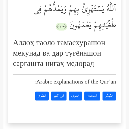
ٱللَّهُ یَسۡتَهۡزِئُ بِهِمۡ وَیَمُدُّهُمۡ فِی
طُغۡیَـٰنِهِمۡ یَعۡمَهُونَ
﴿١٥﴾
Аллоҳ таоло тамасхурашон
мекунад ва дар туғёнашон
саргашта нигаҳ медорад
Arabic explanations of the Qur’an:
المُيسَّر
السعدي
البغوي
ابن كثير
الطبري