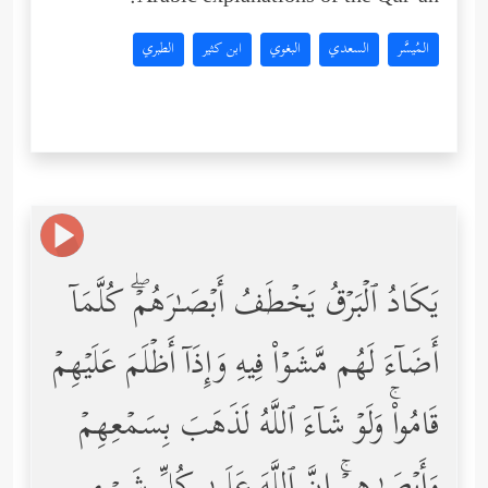
المُيسَّر
السعدي
البغوي
ابن كثير
الطبري
یَكَادُ ٱلۡبَرۡقُ یَخۡطَفُ أَبۡصَـٰرَهُمۡۖ كُلَّمَاۤ
أَضَاۤءَ لَهُم مَّشَوۡاْ فِیهِ وَإِذَاۤ أَظۡلَمَ عَلَیۡهِمۡ
قَامُواْۚ وَلَوۡ شَاۤءَ ٱللَّهُ لَذَهَبَ بِسَمۡعِهِمۡ