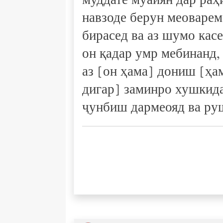
муддате муайян дар раҳ
навзоде берун меоварем
бирасед ва аз шумо касе
он қадар умр мебинанд,
аз [он ҳама] дониш [ҳа
дигар] заминро хушкида
ҷунбиш дармеояд ва руш