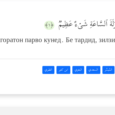
َ زَلۡزَلَةَ ٱلسَّاعَةِ شَیۡءٌ عَظِیمࣱ
﴿١﴾
горатон парво кунед. Бе тардид, зилз
المُيسَّر
السعدي
البغوي
ابن كثير
الطبري