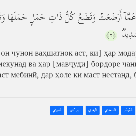
عَةٍ عَمَّاۤ أَرۡضَعَتۡ وَتَضَعُ كُلُّ ذَاتِ حَمۡلٍ حَمۡلَهَا و
شَدِیدࣱ
﴿٢﴾
 [он чунон ваҳшатнок аст, ки] ҳар мо
кунад ва ҳар [мавҷуди] бордоре ҷани
ст мебинӣ, дар ҳоле ки маст нестанд,
المُيسَّر
السعدي
البغوي
ابن كثير
الطبري