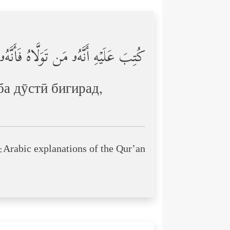
كُتِبَ عَلَیۡهِ أَنَّهُۥ مَن تَوَلَّاهُ فَأَنّ
ба дӯстӣ бигирад,
Arabic explanations of the Qur’an: