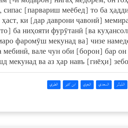
им [-и модарон] нигаҳ медорем, он го
, сипас [парвариш меёбед] то ба ҳадди
 ҳаст, ки [дар даврони ҷавонӣ] мемира
 то] ба ниҳояти фурӯтанӣ [ва куҳансол
маро фаромӯш мекунад ва] чизе намед
 мебинӣ, вале чун оби [борон] бар он
д мекунад ва аз ҳар навъ [гиёҳи] зеб
المُيسَّر
السعدي
البغوي
ابن كثير
الطبري