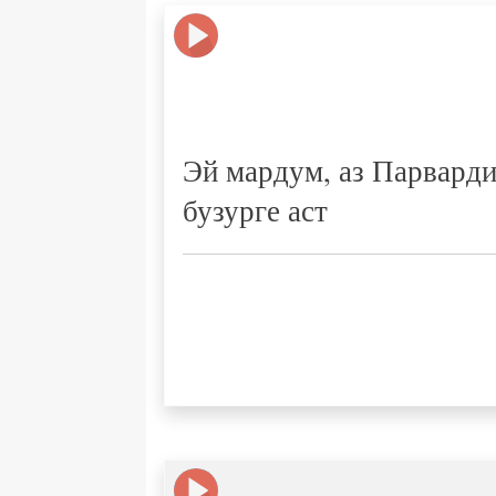
Эй мардум, аз Парварди
бузурге аст