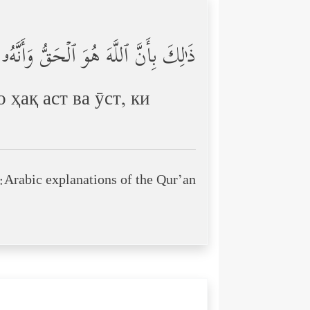
ذَ ٰ⁠لِكَ بِأَنَّ ٱللَّهَ هُوَ ٱلۡحَقُّ وَأَنّ
ҳақ аст ва ӯст, ки
Arabic explanations of the Qur’an: