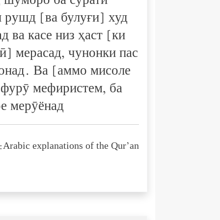
ҳ шуморо ба сурати
 рушд [ва булуғи] худ
д ва касе низ ҳаст [ки
ӣ] мерасад, чунонки пас
онад. Ва [аммо мисоле
 фурӯ мефиристем, ба
ое мерӯёнад
Arabic explanations of the Qur’an: