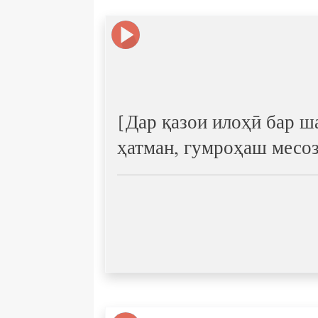
[Дар қазои илоҳӣ бар ш
ҳатман, гумроҳаш месоз