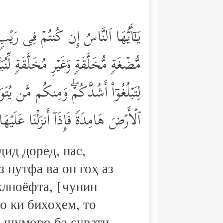
یَـٰۤأَیُّهَا ٱلنَّاسُ إِن كُنتُمۡ فِی رَیۡب
مُّضۡغَةࣲ مُّخَلَّقَةࣲ وَغَیۡرِ مُخَلَّقَةࣲ لِّ
لِتَبۡلُغُوۤاْ أَشُدَّكُمۡۖ وَمِنكُم مَّن یُتَو
ٱلۡأَرۡضَ هَامِدَةࣰ فَإِذَاۤ أَنزَلۡنَا عَلَی
дид доред, пас,
 нутфа ва он гоҳ аз
клноёфта, [чунин
о ки бихоҳем, то