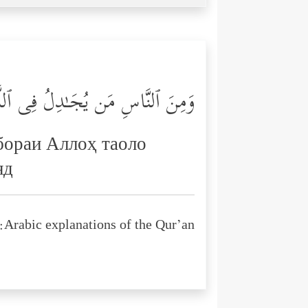
وَمِنَ ٱلنَّاسِ مَن یُجَـٰدِلُ فِی ٱللَّهِ ب
 бораи Аллоҳ таоло
яд
Arabic explanations of the Qur’an: