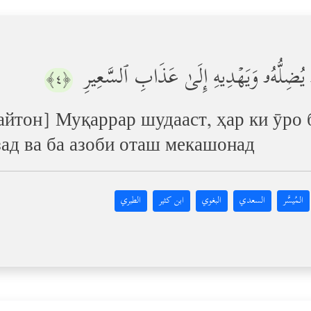
َهُۥ یُضِلُّهُۥ وَیَهۡدِیهِ إِلَىٰ عَذَابِ ٱلسَّعِیرِ
﴿٤﴾
айтон] Муқаррар шудааст, ҳар ки ӯро 
ад ва ба азоби оташ мекашонад
المُيسَّر
السعدي
البغوي
ابن كثير
الطبري