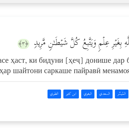
ِغَیۡرِ عِلۡمࣲ وَیَتَّبِعُ كُلَّ شَیۡطَـٰنࣲ مَّرِیدࣲ
﴿٣﴾
асе ҳаст, ки бидуни [ҳеҷ] донише дар
 ҳар шайтони саркаше пайравӣ менамо
المُيسَّر
السعدي
البغوي
ابن كثير
الطبري