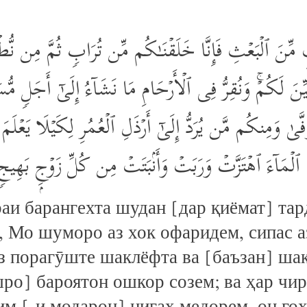
ࣲ مِّنَ ٱلۡبَعۡثِ فَإِنَّا خَلَقۡنَـٰكُم مِّن تُرَابࣲ ثُمَّ مِن نُّطۡ
نُبَیِّنَ لَكُمۡۚ وَنُقِرُّ فِی ٱلۡأَرۡحَامِ مَا نَشَاۤءُ إِلَىٰۤ أَجَلࣲ 
َفَّىٰ وَمِنكُم مَّن یُرَدُّ إِلَىٰۤ أَرۡذَلِ ٱلۡعُمُرِ لِكَیۡلَا یَعۡلَمَ
ۡهَا ٱلۡمَاۤءَ ٱهۡتَزَّتۡ وَرَبَتۡ وَأَنۢبَتَتۡ مِن كُلِّ زَوۡجِۭ بَهِی
аи барангехта шудан [дар қиёмат] тар
, Мо шуморо аз хок офаридем, сипас аз
аз порагӯште шаклёфта ва [баъзан] ша
шро] бароятон ошкор созем; ва ҳар чир