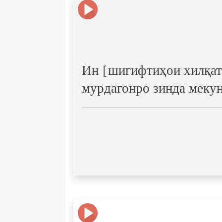
Ин [шигифтиҳои хилқат] 
мурдагонро зинда мекун