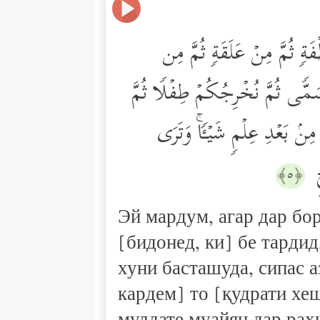
فَةࣲ ثُمَّ مِنۡ عَلَقَةࣲ ثُمَّ مِن
مُّسَمࣰّى ثُمَّ نُخۡرِجُكُمۡ طِفۡلࣰا ثُمَّ
 مِنۢ بَعۡدِ عِلۡمࣲ شَیۡـࣰٔاۚ وَتَرَى
جࣲ
﴿٥﴾
Эй мардум, агар дар бор
[бидонед, ки] бе тардид
хуни басташуда, сипас 
кардем] то [қудрати хе