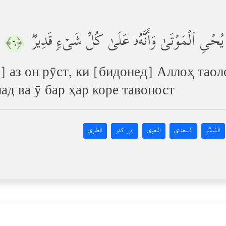
َهُۥ یُحۡیِ ٱلۡمَوۡتَىٰ وَأَنَّهُۥ عَلَىٰ كُلِّ شَیۡءࣲ قَدِیرࣱ
﴿٦﴾
аз он рӯст, ки [бидонед] Аллоҳ таоло 
ад ва ӯ бар ҳар коре тавоност
المُيسَّر
السعدي
البغوي
ابن كثير
الطبري