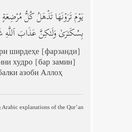
یَوۡمَ تَرَوۡنَهَا تَذۡهَلُ كُلُّ مُرۡضِ
بِسُكَـٰرَىٰ وَلَـٰكِنَّ عَذَابَ ٱللَّهِ 
дари ширдеҳе [фарзанди]
ни худро [бар замин]
 балки азоби Аллоҳ
Arabic explanations of the Qur’an: