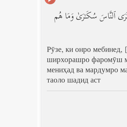
َتَرَى ٱلنَّاسَ سُكَـٰرَىٰ وَمَا هُم
Рӯзе, ки онро мебинед,
ширхорашро фаромӯш ме
мениҳад ва мардумро ма
таоло шадид аст