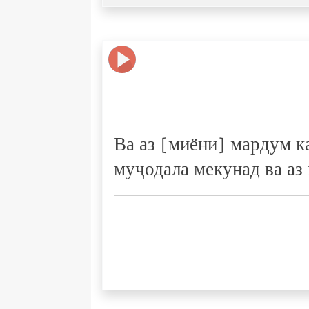
Ва аз [миёни] мардум к
муҷодала мекунад ва аз