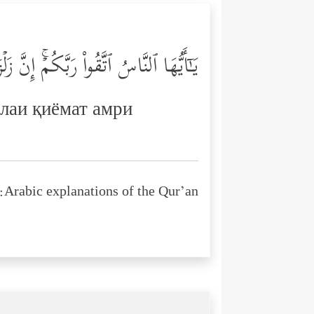
یَـٰۤأَیُّهَا ٱلنَّاسُ ٱتَّقُواْ رَبَّكُمۡۚ إِنّ
илаи қиёмат амри
Arabic explanations of the Qur’an: