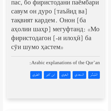
пас, бо фиристодани паёмбари
савум он дуро [таъйид ва]
тақвият кардем. Онон [ба
аҳолии шаҳр] мегуфтанд: «Мо
фиристодагон [-и илоҳӣ] ба
сӯи шумо ҳастем»
Arabic explanations of the Qur’an:
المُيسَّر
السعدي
البغوي
ابن كثير
الطبري