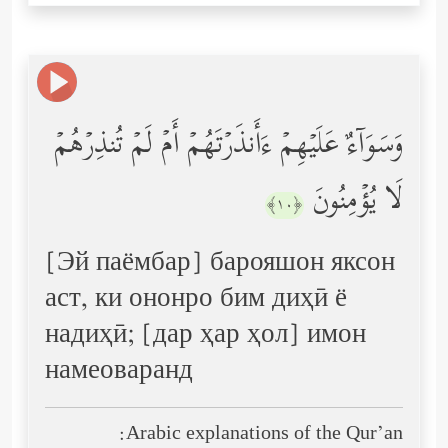
وَسَوَاۤءٌ عَلَیۡهِمۡ ءَأَنذَرۡتَهُمۡ أَمۡ لَمۡ تُنذِرۡهُمۡ
لَا یُؤۡمِنُونَ
﴿١٠﴾
[Эй паёмбар] барояшон яксон
аст, ки ононро бим диҳӣ ё
надиҳӣ; [дар ҳар ҳол] имон
намеоваранд
Arabic explanations of the Qur’an: