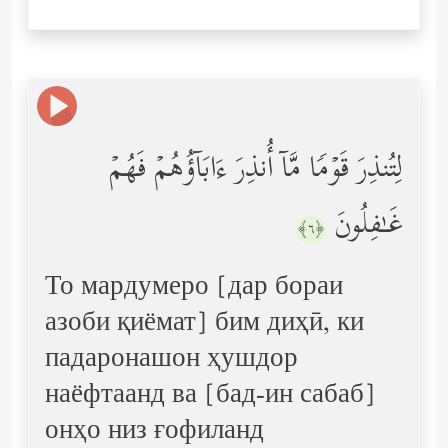
لِتُنذِرَ قَوۡمࣰا مَّاۤ أُنذِرَ ءَابَاۤؤُهُمۡ فَهُمۡ
غَـٰفِلُونَ
﴿٦﴾
То мардумеро [дар бораи
азоби қиёмат] бим диҳӣ, ки
падаронашон ҳушдор
наёфтаанд ва [бад-ин сабаб]
онҳо низ ғофиланд