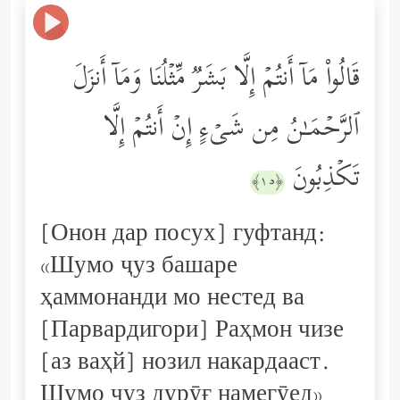
قَالُواْ مَاۤ أَنتُمۡ إِلَّا بَشَرࣱ مِّثۡلُنَا وَمَاۤ أَنزَلَ
ٱلرَّحۡمَـٰنُ مِن شَیۡءٍ إِنۡ أَنتُمۡ إِلَّا
تَكۡذِبُونَ
﴿١٥﴾
[Онон дар посух] гуфтанд:
«Шумо ҷуз башаре
ҳаммонанди мо нестед ва
[Парвардигори] Раҳмон чизе
[аз ваҳй] нозил накардааст.
Шумо ҷуз дурӯғ намегӯед»