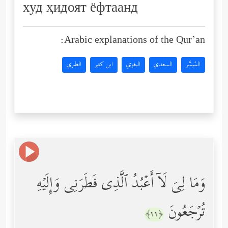
худ ҳидоят ёфтаанд
Arabic explanations of the Qur’an:
المُيسَّر
السعدي
البغوي
ابن كثير
الطبري
وَمَا لِیَ لَاۤ أَعۡبُدُ ٱلَّذِی فَطَرَنِی وَإِلَیۡهِ
تُرۡجَعُونَ
﴿٢٢﴾