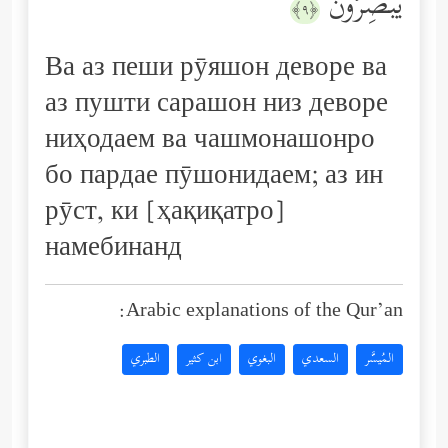
یُبۡصِرُونَ
﴿٩﴾
Ва аз пеши рӯяшон деворе ва
аз пушти сарашон низ деворе
ниҳодаем ва чашмонашонро
бо пардае пӯшонидаем; аз ин
рӯст, ки [ҳақиқатро]
намебинанд
Arabic explanations of the Qur’an:
المُيسَّر
السعدي
البغوي
ابن كثير
الطبري