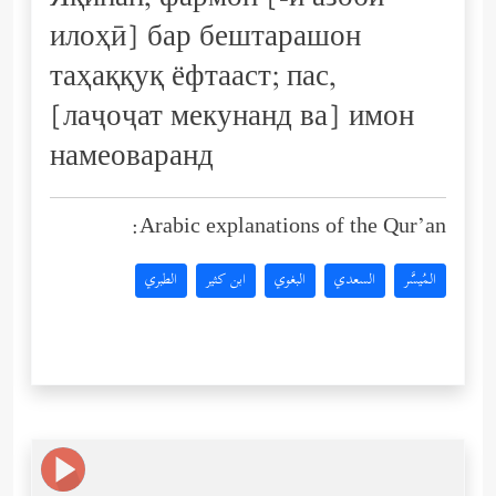
Яқинан, фармон [-и азоби
илоҳӣ] бар бештарашон
таҳаққуқ ёфтааст; пас,
[лаҷоҷат мекунанд ва] имон
намеоваранд
Arabic explanations of the Qur’an:
المُيسَّر
السعدي
البغوي
ابن كثير
الطبري