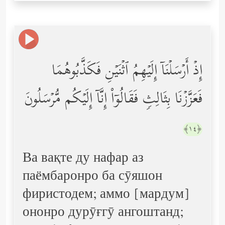
إِذۡ أَرۡسَلۡنَاۤ إِلَیۡهِمُ ٱثۡنَیۡنِ فَكَذَّبُوهُمَا
فَعَزَّزۡنَا بِثَالِثࣲ فَقَالُوۤاْ إِنَّاۤ إِلَیۡكُم مُّرۡسَلُونَ
﴿١٤﴾
Ва вақте ду нафар аз
паёмбаронро ба сӯяшон
фиристодем; аммо [мардум]
ононро дурӯғгӯ ангоштанд;