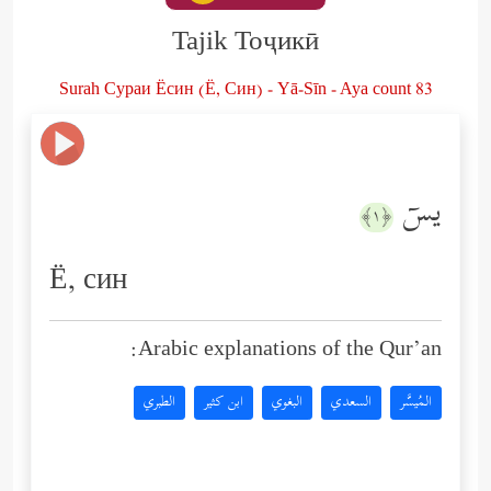
Tajik Тоҷикӣ
Surah Сураи Ёсин (Ё, Син) - Yā-Sīn - Aya count 83
یسۤ
﴿١﴾
Ё, син
Arabic explanations of the Qur’an:
المُيسَّر
السعدي
البغوي
ابن كثير
الطبري