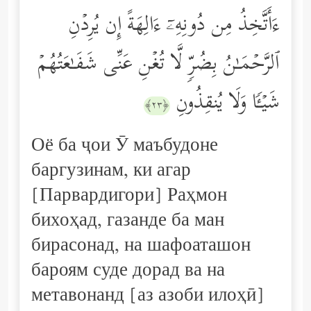
ءَأَتَّخِذُ مِن دُونِهِۦۤ ءَالِهَةً إِن یُرِدۡنِ
ٱلرَّحۡمَـٰنُ بِضُرࣲّ لَّا تُغۡنِ عَنِّی شَفَـٰعَتُهُمۡ
شَیۡـࣰٔا وَلَا یُنقِذُونِ
﴿٢٣﴾
Оё ба ҷои Ӯ маъбудоне
баргузинам, ки агар
[Парвардигори] Раҳмон
бихоҳад, газанде ба ман
бирасонад, на шафоаташон
бароям суде дорад ва на
метавонанд [аз азоби илоҳӣ]