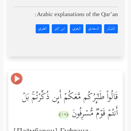
Arabic explanations of the Qur’an:
المُيسَّر
السعدي
البغوي
ابن كثير
الطبري
قَالُواْ طَـٰۤىِٕرُكُم مَّعَكُمۡ أَىِٕن ذُكِّرۡتُمۚ بَلۡ
أَنتُمۡ قَوۡمࣱ مُّسۡرِفُونَ
﴿١٩﴾