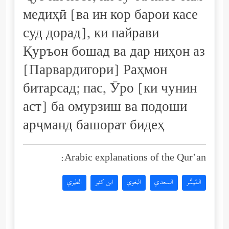
медиҳӣ [ва ин кор барои касе
суд дорад], ки пайрави
Қуръон бошад ва дар ниҳон аз
[Парвардигори] Раҳмон
битарсад; пас, Ӯро [ки чунин
аст] ба омурзиш ва подоши
арҷманд башорат бидеҳ
Arabic explanations of the Qur’an:
المُيسَّر
السعدي
البغوي
ابن كثير
الطبري