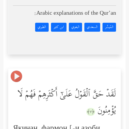
Arabic explanations of the Qur’an:
المُيسَّر
السعدي
البغوي
ابن كثير
الطبري
لَقَدۡ حَقَّ ٱلۡقَوۡلُ عَلَىٰۤ أَكۡثَرِهِمۡ فَهُمۡ لَا
یُؤۡمِنُونَ
﴿٧﴾