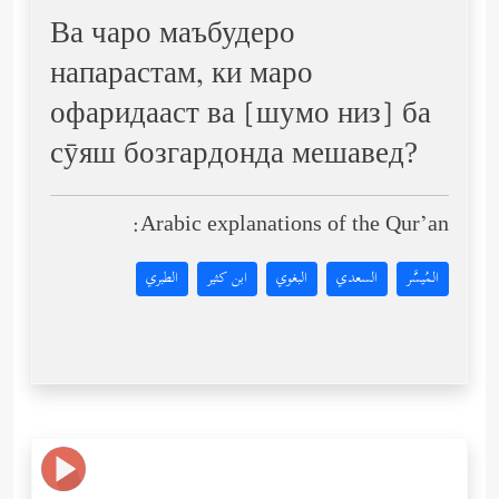
Ва чаро маъбудеро
напарастам, ки маро
офаридааст ва [шумо низ] ба
сӯяш бозгардонда мешавед?
Arabic explanations of the Qur’an:
المُيسَّر
السعدي
البغوي
ابن كثير
الطبري