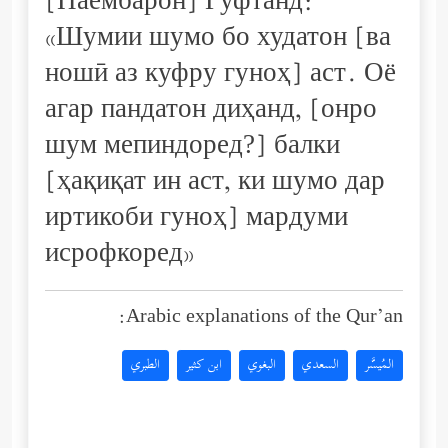
[Паёмбарон] Гуфтанд:
«Шумии шумо бо худатон [ва
ношӣ аз куфру гуноҳ] аст. Оё
агар пандатон диҳанд, [онро
шум мепиндоред?] балки
[ҳақиқат ин аст, ки шумо дар
иртикоби гуноҳ] мардуми
исрофкоред»
Arabic explanations of the Qur’an:
المُيسَّر
السعدي
البغوي
ابن كثير
الطبري