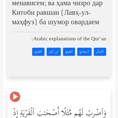
менависем; ва ҳама чизро дар
Китоби равшан [Лавҳ-ул-
маҳфуз] ба шумор овардаем
Arabic explanations of the Qur’an:
المُيسَّر
السعدي
البغوي
ابن كثير
الطبري
وَٱضۡرِبۡ لَهُم مَّثَلًا أَصۡحَـٰبَ ٱلۡقَرۡیَةِ إِذۡ