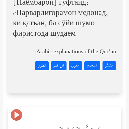
[Паёмбарон] гуфтанд:
«Парвардигорамон медонад,
ки қатъан, ба сӯйи шумо
фиристода шудаем
Arabic explanations of the Qur’an:
المُيسَّر
السعدي
البغوي
ابن كثير
الطبري