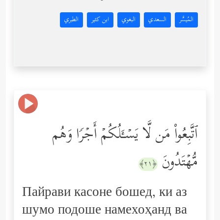
المُيسَّر
السعدي
البغوي
ابن كثير
الطبري
ٱتَّبِعُواْ مَن لَّا یَسۡـَٔلُكُمۡ أَجۡرࣰا وَهُم
مُّهۡتَدُونَ
﴿٢١﴾
Пайрави касоне бошед, ки аз
шумо подоше намехоҳанд ва