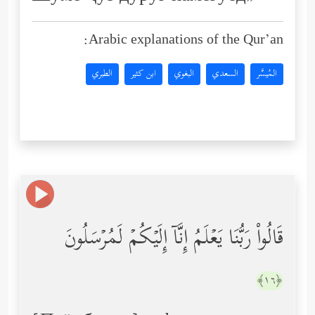
Arabic explanations of the Qur’an:
المُيسَّر
السعدي
البغوي
ابن كثير
الطبري
قَالُواْ رَبُّنَا یَعۡلَمُ إِنَّاۤ إِلَیۡكُمۡ لَمُرۡسَلُونَ
﴿١٦﴾