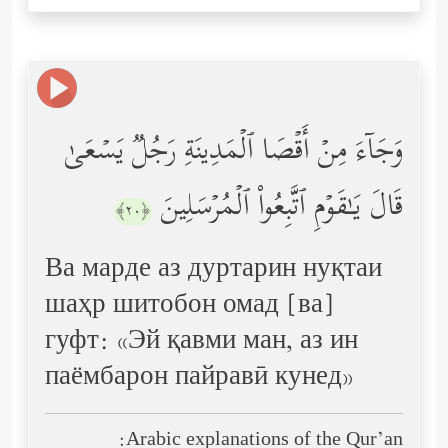
وَجَاۤءَ مِنۡ أَقۡصَا ٱلۡمَدِینَةِ رَجُلࣱ یَسۡعَىٰ
قَالَ یَـٰقَوۡمِ ٱتَّبِعُواْ ٱلۡمُرۡسَلِینَ
﴿٢٠﴾
Ва марде аз дуртарин нуқтаи
шаҳр шитобон омад [ва]
гуфт: «Эй қавми ман, аз ин
паёмбарон пайравӣ кунед»
Arabic explanations of the Qur’an: