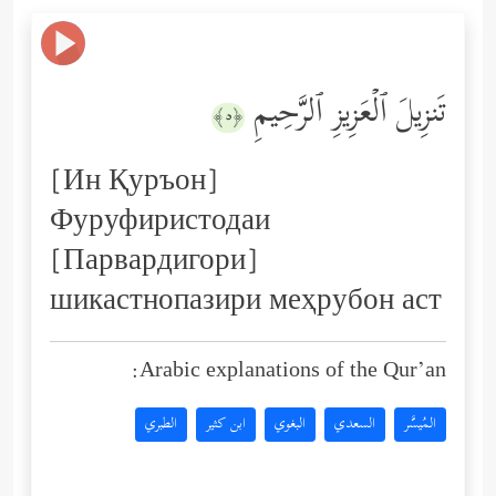
تَنزِیلَ ٱلۡعَزِیزِ ٱلرَّحِیمِ
﴿٥﴾
[Ин Қуръон]
Фуруфиристодаи
[Парвардигори]
шикастнопазири меҳрубон аст
Arabic explanations of the Qur’an:
المُيسَّر
السعدي
البغوي
ابن كثير
الطبري