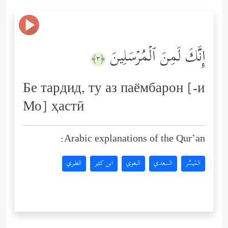
إِنَّكَ لَمِنَ ٱلۡمُرۡسَلِینَ
﴿٣﴾
Бе тардид, ту аз паёмбарон [-и
Мо] ҳастӣ
Arabic explanations of the Qur’an:
المُيسَّر
السعدي
البغوي
ابن كثير
الطبري