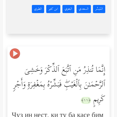
المُيسَّر
السعدي
البغوي
ابن كثير
الطبري
إِنَّمَا تُنذِرُ مَنِ ٱتَّبَعَ ٱلذِّكۡرَ وَخَشِیَ
ٱلرَّحۡمَـٰنَ بِٱلۡغَیۡبِۖ فَبَشِّرۡهُ بِمَغۡفِرَةࣲ وَأَجۡرࣲ
كَرِیمٍ
﴿١١﴾
Ҷуз ин нест, ки ту ба касе бим