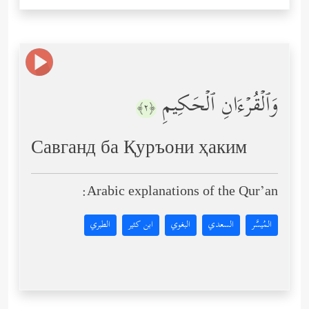
وَٱلۡقُرۡءَانِ ٱلۡحَكِیمِ
﴿٢﴾
Савганд ба Қуръони ҳаким
Arabic explanations of the Qur’an:
المُيسَّر
السعدي
البغوي
ابن كثير
الطبري