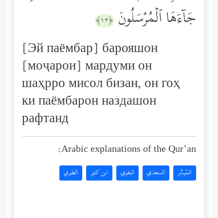
جَاۤءَهَا ٱلۡمُرۡسَلُونَ
﴿١٣﴾
[Эй паёмбар] барояшон
[моҷарои] мардуми он
шаҳрро мисол бизан, он гоҳ
ки паёмбарон наздашон
рафтанд
Arabic explanations of the Qur’an:
المُيسَّر
السعدي
البغوي
ابن كثير
الطبري