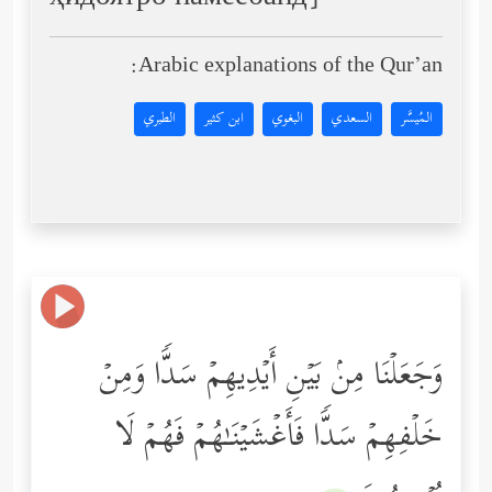
Arabic explanations of the Qur’an:
المُيسَّر
السعدي
البغوي
ابن كثير
الطبري
وَجَعَلۡنَا مِنۢ بَیۡنِ أَیۡدِیهِمۡ سَدࣰّا وَمِنۡ
خَلۡفِهِمۡ سَدࣰّا فَأَغۡشَیۡنَـٰهُمۡ فَهُمۡ لَا