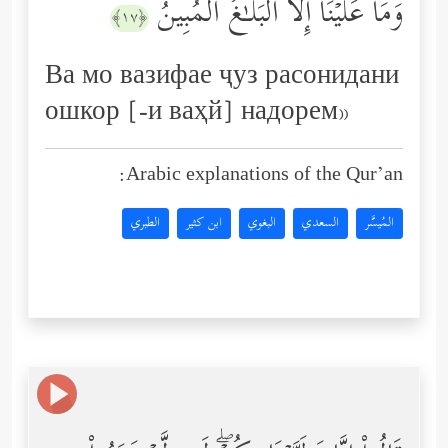
وَمَا عَلَیۡنَاۤ إِلَّا ٱلۡبَلَـٰغُ ٱلۡمُبِینُ
﴿١٧﴾
Ва мо вазифае ҷуз расонидани
ошкор [-и ваҳй] надорем»
Arabic explanations of the Qur’an:
المُيسَّر
السعدي
البغوي
ابن كثير
الطبري