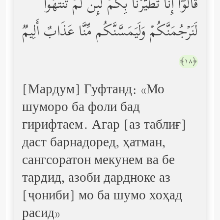
قَالُوۤاْ إِنَّا تَطَیَّرۡنَا بِكُمۡۖ لَىِٕن لَّمۡ تَنتَهُواْ
لَنَرۡجُمَنَّكُمۡ وَلَیَمَسَّنَّكُم مِّنَّا عَذَابٌ أَلِیمࣱ
﴿١٨﴾
[Мардум] Гуфтанд: «Мо
шуморо ба фоли бад
гирифтаем. Агар [аз таблиғ]
даст барнадоред, ҳатман,
сангсоратон мекунем ва бе
тардид, азоби дардноке аз
[ҷониби] мо ба шумо хоҳад
расид»