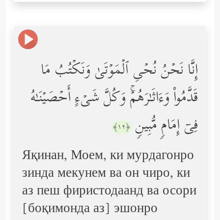
إِنَّا نَحۡنُ نُحۡیِ ٱلۡمَوۡتَىٰ وَنَكۡتُبُ مَا
قَدَّمُواْ وَءَاثَـٰرَهُمۡۚ وَكُلَّ شَیۡءٍ أَحۡصَیۡنَـٰهُ
فِیۤ إِمَامࣲ مُّبِینࣲ
﴿١٢﴾
Яқинан, Моем, ки мурдагонро
зинда мекунем ва он чиро, ки
аз пеш фиристодаанд ва осори
[боқимонда аз] эшонро