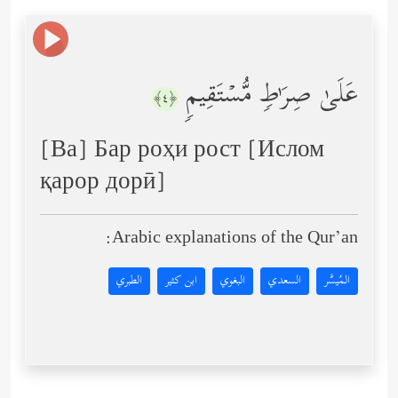
عَلَىٰ صِرَ ٰ⁠طࣲ مُّسۡتَقِیمࣲ
﴿٤﴾
[Ва] Бар роҳи рост [Ислом
қарор дорӣ]
Arabic explanations of the Qur’an:
المُيسَّر
السعدي
البغوي
ابن كثير
الطبري