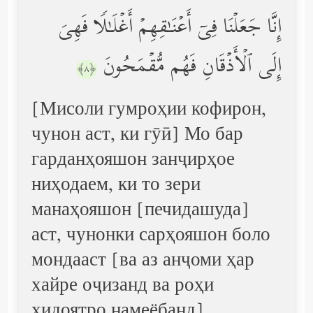
إِنَّا جَعَلۡنَا فِیۤ أَعۡنَـٰقِهِمۡ أَغۡلَـٰلࣰا فَهِیَ
إِلَى ٱلۡأَذۡقَانِ فَهُم مُّقۡمَحُونَ
﴿٨﴾
[Мисоли гумроҳии кофирон,
чунон аст, ки гӯӣ] Мо бар
гарданҳояшон занҷирҳое
ниҳодаем, ки то зери
манаҳояшон [печидашуда]
аст, чунонки сарҳояшон боло
мондааст [ва аз анҷоми ҳар
хайре оҷизанд ва роҳи
ҳидоятро намеёбанд]