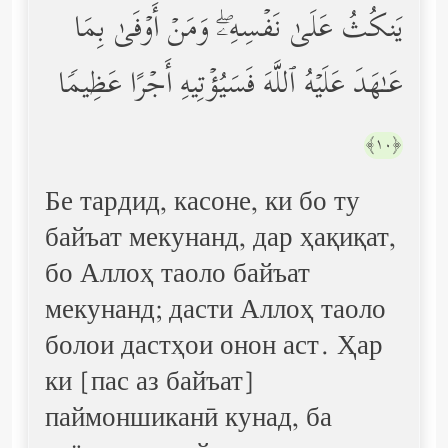
یَنكُثُ عَلَىٰ نَفۡسِهِۦۖ وَمَنۡ أَوۡفَىٰ بِمَا
عَـٰهَدَ عَلَیۡهُ ٱللَّهَ فَسَیُؤۡتِیهِ أَجۡرًا عَظِیمࣰا
﴿١٠﴾
Бе тардид, касоне, ки бо ту
байъат мекунанд, дар ҳақиқат,
бо Аллоҳ таоло байъат
мекунанд; дасти Аллоҳ таоло
болои дастҳои онон аст. Ҳар
ки [пас аз байъат]
паймоншиканӣ кунад, ба