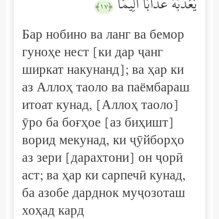
یُعَذِّبۡهُ عَذَابًا أَلِیمࣰا
﴿١٧﴾
Бар нобино ва ланг ва бемор
гуноҳе нест [ки дар ҷанг
ширкат накунанд]; ва ҳар ки
аз Аллоҳ таоло ва паёмбараш
итоат кунад, [Аллоҳ таоло]
ӯро ба боғҳое [аз биҳишт]
ворид мекунад, ки ҷӯйборҳо
аз зери [дарахтони] он ҷорӣ
аст; ва ҳар ки сарпечӣ кунад,
ба азобе дарднок муҷозоташ
хоҳад кард