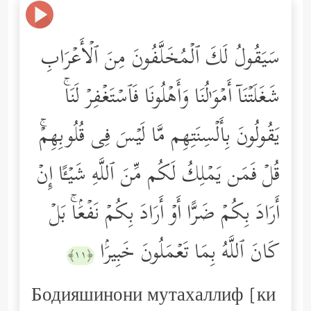
سَیَقُولُ لَكَ ٱلۡمُخَلَّفُونَ مِنَ ٱلۡأَعۡرَابِ
شَغَلَتۡنَاۤ أَمۡوَ ٰ⁠لُنَا وَأَهۡلُونَا فَٱسۡتَغۡفِرۡ لَنَاۚ
یَقُولُونَ بِأَلۡسِنَتِهِم مَّا لَیۡسَ فِی قُلُوبِهِمۡۚ
قُلۡ فَمَن یَمۡلِكُ لَكُم مِّنَ ٱللَّهِ شَیۡـًٔا إِنۡ
أَرَادَ بِكُمۡ ضَرًّا أَوۡ أَرَادَ بِكُمۡ نَفۡعَۢاۚ بَلۡ
كَانَ ٱللَّهُ بِمَا تَعۡمَلُونَ خَبِیرَۢا
﴿١١﴾
Бодияшинони мутахаллиф [ки