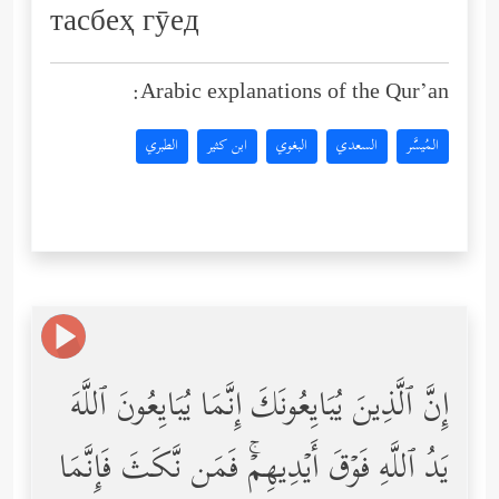
тасбеҳ гӯед
Arabic explanations of the Qur’an:
المُيسَّر
السعدي
البغوي
ابن كثير
الطبري
إِنَّ ٱلَّذِینَ یُبَایِعُونَكَ إِنَّمَا یُبَایِعُونَ ٱللَّهَ
یَدُ ٱللَّهِ فَوۡقَ أَیۡدِیهِمۡۚ فَمَن نَّكَثَ فَإِنَّمَا