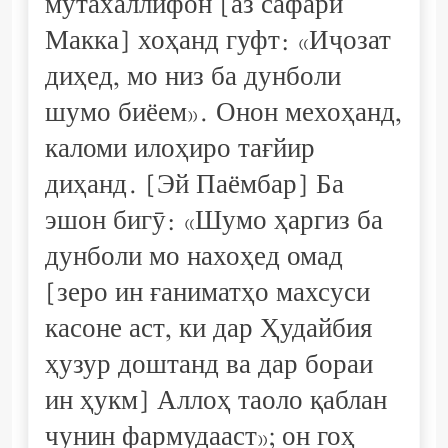
мутахаллифон [аз сафари
Макка] хоҳанд гуфт: «Иҷозат
диҳед, мо низ ба дунболи
шумо биёем». Онон мехоҳанд,
каломи илоҳиро тағйир
диҳанд. [Эй Паёмбар] Ба
эшон бигӯ: «Шумо ҳаргиз ба
дунболи мо нахоҳед омад
[зеро ин ғаниматҳо махсуси
касоне аст, ки дар Ҳудайбия
ҳузур доштанд ва дар бораи
ин ҳукм] Аллоҳ таоло қаблан
чунин фармудааст»; он гоҳ