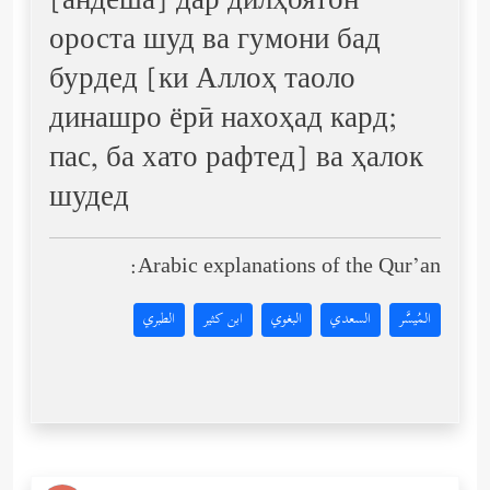
[андеша] дар дилҳоятон
ороста шуд ва гумони бад
бурдед [ки Аллоҳ таоло
динашро ёрӣ нахоҳад кард;
пас, ба хато рафтед] ва ҳалок
шудед
Arabic explanations of the Qur’an:
المُيسَّر
السعدي
البغوي
ابن كثير
الطبري