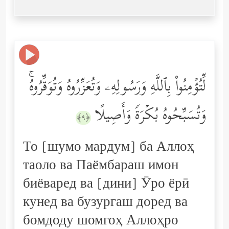
لِّتُؤۡمِنُواْ بِٱللَّهِ وَرَسُولِهِۦ وَتُعَزِّرُوهُ وَتُوَقِّرُوهُۚ
وَتُسَبِّحُوهُ بُكۡرَةࣰ وَأَصِیلًا
﴿٩﴾
То [шумо мардум] ба Аллоҳ
таоло ва Паёмбараш имон
биёваред ва [дини] Ӯро ёрӣ
кунед ва бузургаш доред ва
бомдоду шомгоҳ Аллоҳро