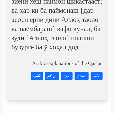
зиёни хеш паймон шикастааст;
ва ҳар ки ба паймонаш [дар
асоси ёрии дини Аллоҳ таоло
ва паёмбараш] вафо кунад, ба
зудӣ [Аллоҳ таоло] подоши
бузурге ба ӯ хоҳад дод
Arabic explanations of the Qur’an:
المُيسَّر
السعدي
البغوي
ابن كثير
الطبري