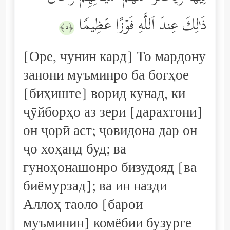
ذَ ٰ⁠لِكَ عِندَ ٱللَّهِ فَوۡزًا عَظِیمࣰا
﴿٥﴾
[Оре, чунин кард] То мардону
занони муъминро ба боғҳое
[биҳиште] ворид кунад, ки
ҷӯйборҳо аз зери [дарахтони]
он ҷорӣ аст; ҷовидона дар он
ҷо хоҳанд буд; ва
гуноҳонашонро бизудояд [ва
биёмурзад]; ва ин назди
Аллоҳ таоло [барои
муъминин] комёбии бузурге