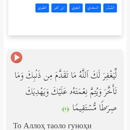
المُيسَّر
السعدي
البغوي
ابن كثير
الطبري
لِّیَغۡفِرَ لَكَ ٱللَّهُ مَا تَقَدَّمَ مِن ذَنۢبِكَ وَمَا
تَأَخَّرَ وَیُتِمَّ نِعۡمَتَهُۥ عَلَیۡكَ وَیَهۡدِیَكَ
صِرَ ٰ⁠طࣰا مُّسۡتَقِیمࣰا
﴿٢﴾
То Аллоҳ таоло гуноҳи