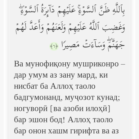
بِٱللَّهِ ظَنَّ ٱلسَّوۡءِۚ عَلَیۡهِمۡ دَاۤىِٕرَةُ ٱلسَّوۡءِۖ
وَغَضِبَ ٱللَّهُ عَلَیۡهِمۡ وَلَعَنَهُمۡ وَأَعَدَّ لَهُمۡ
جَهَنَّمَۖ وَسَاۤءَتۡ مَصِیرࣰا
﴿٦﴾
Ва мунофиқону мушриконро –
дар умум аз зану мард, ки
нисбат ба Аллоҳ таоло
бадгумонанд, муҷозот кунад;
ногуворӣ [ва азоби илоҳӣ]
бар эшон бод! Аллоҳ таоло
бар онон хашм гирифта ва аз