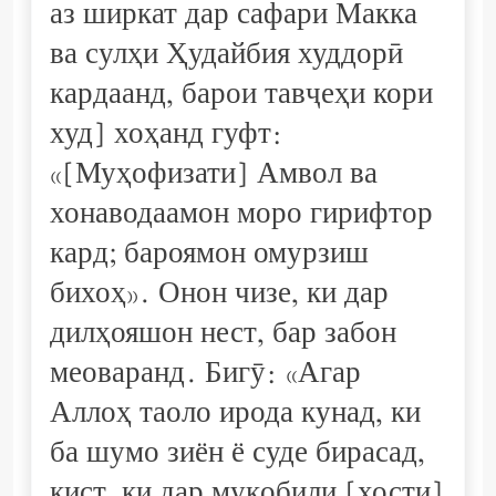
аз ширкат дар сафари Макка
ва сулҳи Ҳудайбия худдорӣ
кардаанд, барои тавҷеҳи кори
худ] хоҳанд гуфт:
«[Муҳофизати] Амвол ва
хонаводаамон моро гирифтор
кард; бароямон омурзиш
бихоҳ». Онон чизе, ки дар
дилҳояшон нест, бар забон
меоваранд. Бигӯ: «Агар
Аллоҳ таоло ирода кунад, ки
ба шумо зиён ё суде бирасад,