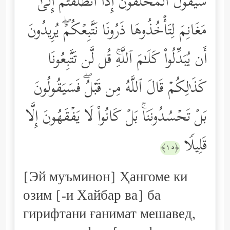
سَیَقُولُ ٱلۡمُخَلَّفُونَ إِذَا ٱنطَلَقۡتُمۡ إِلَىٰ
مَغَانِمَ لِتَأۡخُذُوهَا ذَرُونَا نَتَّبِعۡكُمۡۖ یُرِیدُونَ
أَن یُبَدِّلُواْ كَلَـٰمَ ٱللَّهِۚ قُل لَّن تَتَّبِعُونَا
كَذَ ٰ⁠لِكُمۡ قَالَ ٱللَّهُ مِن قَبۡلُۖ فَسَیَقُولُونَ
بَلۡ تَحۡسُدُونَنَاۚ بَلۡ كَانُواْ لَا یَفۡقَهُونَ إِلَّا
قَلِیلࣰا
﴿١٥﴾
[Эй муъминон] Ҳангоме ки
озим [-и Хайбар ва] ба
гирифтани ғанимат мешавед,