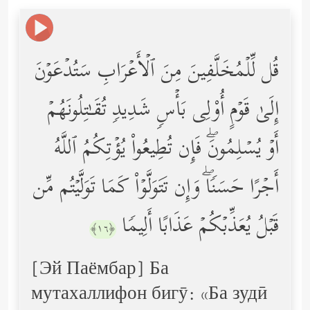
قُل لِّلۡمُخَلَّفِینَ مِنَ ٱلۡأَعۡرَابِ سَتُدۡعَوۡنَ
إِلَىٰ قَوۡمٍ أُوْلِی بَأۡسࣲ شَدِیدࣲ تُقَـٰتِلُونَهُمۡ
أَوۡ یُسۡلِمُونَۖ فَإِن تُطِیعُواْ یُؤۡتِكُمُ ٱللَّهُ
أَجۡرًا حَسَنࣰاۖ وَإِن تَتَوَلَّوۡاْ كَمَا تَوَلَّیۡتُم مِّن
قَبۡلُ یُعَذِّبۡكُمۡ عَذَابًا أَلِیمࣰا
﴿١٦﴾
[Эй Паёмбар] Ба
мутахаллифон бигӯ: «Ба зудӣ