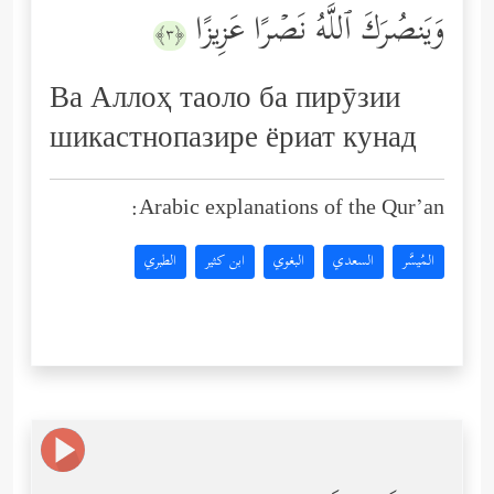
وَیَنصُرَكَ ٱللَّهُ نَصۡرًا عَزِیزًا
﴿٣﴾
Ва Аллоҳ таоло ба пирӯзии
шикастнопазире ёриат кунад
Arabic explanations of the Qur’an:
المُيسَّر
السعدي
البغوي
ابن كثير
الطبري