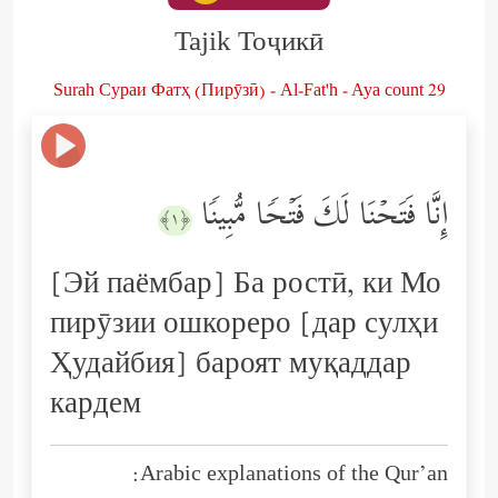
Tajik Тоҷикӣ
Surah Сураи Фатҳ (Пирӯзӣ) - Al-Fat'h - Aya count 29
إِنَّا فَتَحۡنَا لَكَ فَتۡحࣰا مُّبِینࣰا
﴿١﴾
[Эй паёмбар] Ба ростӣ, ки Мо
пирӯзии ошкореро [дар сулҳи
Ҳудайбия] бароят муқаддар
кардем
Arabic explanations of the Qur’an: