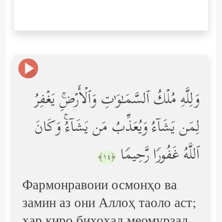
وَلِلَّهِ مُلۡكُ ٱلسَّمَـٰوَ ٰ⁠تِ وَٱلۡأَرۡضِۚ یَغۡفِرُ
لِمَن یَشَاۤءُ وَیُعَذِّبُ مَن یَشَاۤءُۚ وَكَانَ
ٱللَّهُ غَفُورࣰا رَّحِیمࣰا
﴿١٤﴾
Фармонравоии осмонҳо ва
замин аз они Аллоҳ таоло аст;