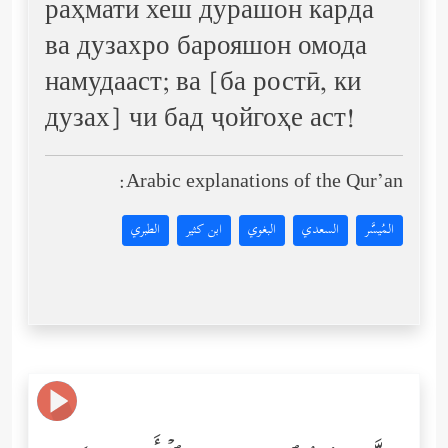
раҳмати хеш дурашон карда
ва дузахро барояшон омода
намудааст; ва [ба ростӣ, ки
дузах] чи бад ҷойгоҳе аст!
Arabic explanations of the Qur’an:
المُيسَّر
السعدي
البغوي
ابن كثير
الطبري