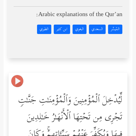
Arabic explanations of the Qur’an:
المُيسَّر
السعدي
البغوي
ابن كثير
الطبري
لِّیُدۡخِلَ ٱلۡمُؤۡمِنِینَ وَٱلۡمُؤۡمِنَـٰتِ جَنَّـٰتࣲ
تَجۡرِی مِن تَحۡتِهَا ٱلۡأَنۡهَـٰرُ خَـٰلِدِینَ
فِیهَا وَیُكَفِّرَ عَنۡهُمۡ سَیِّـَٔاتِهِمۡۚ وَكَانَ