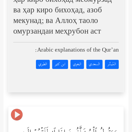
ҳар киро бихоҳад меомурзад
ва ҳар киро бихоҳад, азоб
мекунад; ва Аллоҳ таоло
омурзандаи меҳрубон аст
Arabic explanations of the Qur’an:
المُيسَّر
السعدي
البغوي
ابن كثير
الطبري