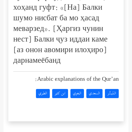
хоҳанд гуфт: «[На] Балки
шумо нисбат ба мо ҳасад
меварзед». [Ҳаргиз чунин
нест] Балки ҷуз иддаи каме
[аз онон авомири илоҳиро]
дарнамеёбанд
Arabic explanations of the Qur’an:
المُيسَّر
السعدي
البغوي
ابن كثير
الطبري