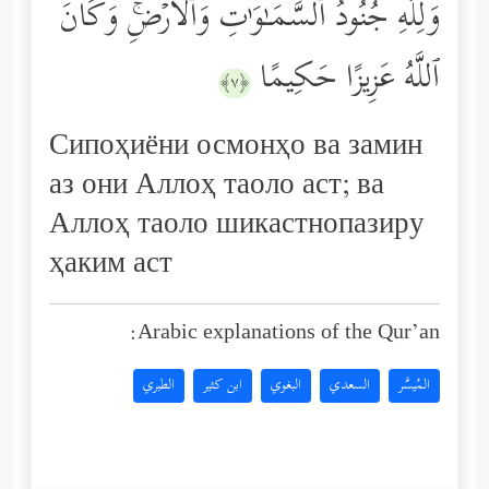
وَلِلَّهِ جُنُودُ ٱلسَّمَـٰوَ ٰ⁠تِ وَٱلۡأَرۡضِۚ وَكَانَ
ٱللَّهُ عَزِیزًا حَكِیمًا
﴿٧﴾
Сипоҳиёни осмонҳо ва замин
аз они Аллоҳ таоло аст; ва
Аллоҳ таоло шикастнопазиру
ҳаким аст
Arabic explanations of the Qur’an:
المُيسَّر
السعدي
البغوي
ابن كثير
الطبري