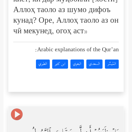
кист, ки дар муқобили [хости]
Аллоҳ таоло аз шумо дифоъ
кунад? Оре, Аллоҳ таоло аз он
чӣ мекунед, огоҳ аст»
Arabic explanations of the Qur’an:
المُيسَّر
السعدي
البغوي
ابن كثير
الطبري