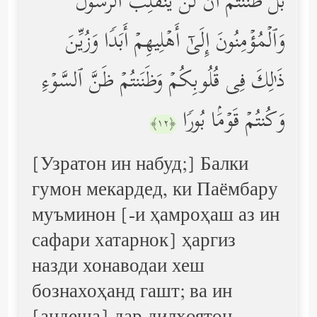
بَلۡ ظَنَنتُمۡ أَن لَّن یَنقَلِبَ ٱلرَّسُولُ
وَٱلۡمُؤۡمِنُونَ إِلَىٰۤ أَهۡلِیهِمۡ أَبَدࣰا وَزُیِّنَ
ذَ ٰ⁠لِكَ فِی قُلُوبِكُمۡ وَظَنَنتُمۡ ظَنَّ ٱلسَّوۡءِ
وَكُنتُمۡ قَوۡمَۢا بُورࣰا
﴿١٢﴾
[Узратон ин набуд;] Балки
гумон мекардед, ки Паёмбару
муъминон [-и ҳамроҳаш аз ин
сафари хатарнок] ҳаргиз
назди хонаводаи хеш
бознахоҳанд гашт; ва ин