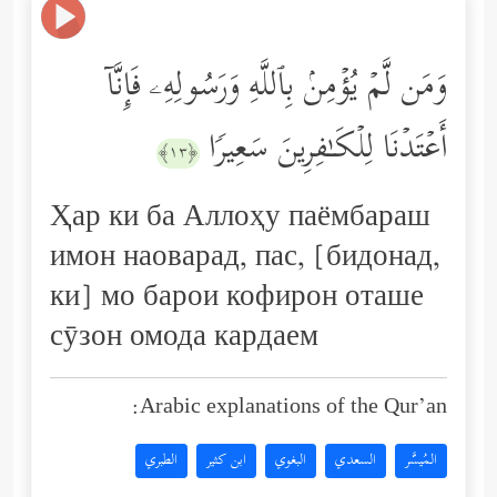
وَمَن لَّمۡ یُؤۡمِنۢ بِٱللَّهِ وَرَسُولِهِۦ فَإِنَّاۤ
أَعۡتَدۡنَا لِلۡكَـٰفِرِینَ سَعِیرࣰا
﴿١٣﴾
Ҳар ки ба Аллоҳу паёмбараш
имон наоварад, пас, [бидонад,
ки] мо барои кофирон оташе
сӯзон омода кардаем
Arabic explanations of the Qur’an:
المُيسَّر
السعدي
البغوي
ابن كثير
الطبري