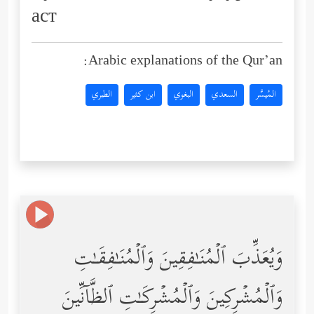
аст
Arabic explanations of the Qur’an:
المُيسَّر
السعدي
البغوي
ابن كثير
الطبري
وَیُعَذِّبَ ٱلۡمُنَـٰفِقِینَ وَٱلۡمُنَـٰفِقَـٰتِ
وَٱلۡمُشۡرِكِینَ وَٱلۡمُشۡرِكَـٰتِ ٱلظَّاۤنِّینَ