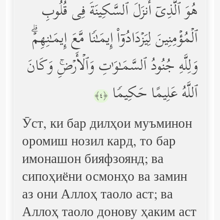
هُوَ ٱلَّذِیۤ أَنزَلَ ٱلسَّكِینَةَ فِی قُلُوبِ
ٱلۡمُؤۡمِنِینَ لِیَزۡدَادُوۤاْ إِیمَـٰنࣰا مَّعَ إِیمَـٰنِهِمۡۗ
وَلِلَّهِ جُنُودُ ٱلسَّمَـٰوَ ٰ⁠تِ وَٱلۡأَرۡضِۚ وَكَانَ
ٱللَّهُ عَلِیمًا حَكِیمࣰا
﴿٤﴾
Ӯст, ки бар дилҳои муъминон
оромиш нозил кард, то бар
имонашон бияфзоянд; ва
сипоҳиёни осмонҳо ва замин
аз они Аллоҳ таоло аст; ва
Аллоҳ таоло донову ҳаким аст