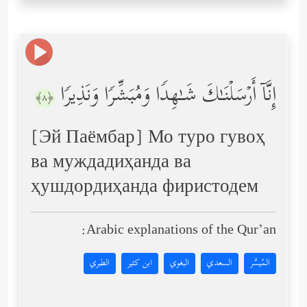
إِنَّاۤ أَرۡسَلۡنَـٰكَ شَـٰهِدࣰا وَمُبَشِّرࣰا وَنَذِیرࣰا
﴿٨﴾
[Эй Паёмбар] Мо туро гувоҳ
ва муждадиҳанда ва
ҳушдордиҳанда фиристодем
Arabic explanations of the Qur’an:
المُيسَّر
السعدي
البغوي
ابن كثير
الطبري