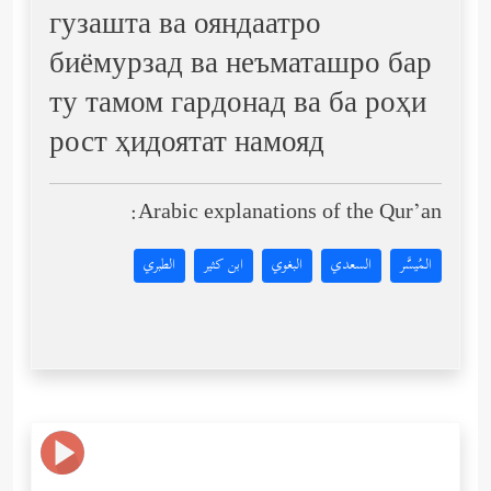
гузашта ва ояндаатро
биёмурзад ва неъматашро бар
ту тамом гардонад ва ба роҳи
рост ҳидоятат намояд
Arabic explanations of the Qur’an:
المُيسَّر
السعدي
البغوي
ابن كثير
الطبري