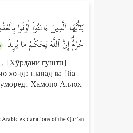
یَـٰۤأَیُّهَا ٱلَّذِینَ ءَامَنُوۤاْ أَوۡفُواْ بِٱ
حُرُمٌۗ إِنَّ ٱللَّهَ یَحۡكُمُ مَا یُرِیدُ
١﴾
ед. [Хӯрдани гушти]
мо хонда шавад ва [ба
ашуморед. Ҳамоно Аллоҳ
Arabic explanations of the Qur’an: