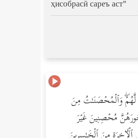
ҳисобрасӣ сареъ аст"
ࣱ لَّهُمۡۖ وَٱلۡمُحۡصَنَـٰتُ مِنَ
ُجُورَهُنَّ مُحۡصِنِینَ غَیۡرَ
ٱلۡـَٔاخِرَةِ مِنَ ٱلۡخَـٰسِرِینَ