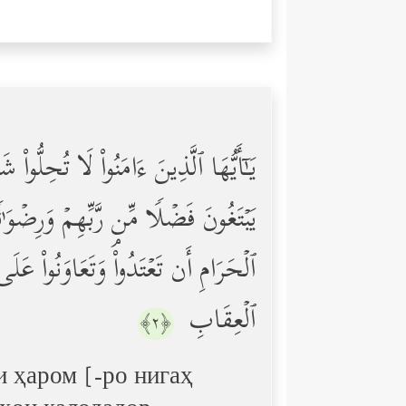
یَـٰۤأَیُّهَا ٱلَّذِینَ ءَامَنُواْ لَا تُحِلُّواْ ش
یَبۡتَغُونَ فَضۡلࣰا مِّن رَّبِّهِمۡ وَرِضۡوَ 
ٱلۡحَرَامِ أَن تَعۡتَدُواْۘ وَتَعَاوَنُواْ عَلَى ٱ
ٱلۡعِقَابِ
﴿٢﴾
и ҳаром [-ро нигаҳ