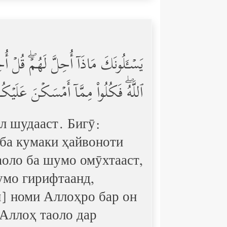
یَسۡـَٔلُونَكَ مَاذَاۤ أُحِلَّ لَهُمۡۖ قُلۡ أُ
ٱللَّهُۖ فَكُلُواْ مِمَّاۤ أَمۡسَكۡنَ عَلَیۡكُم
ол шудааст. Бигӯ:
 ба кумаки ҳайвоноти
аоло ба шумо омӯхтааст,
шумо гирифтаанд,
ӣ] номи Аллоҳро бар он
 Аллоҳ таоло дар