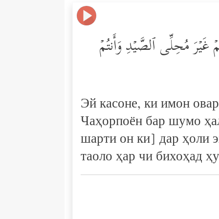
ۡكُمۡ غَیۡرَ مُحِلِّی ٱلصَّیۡدِ وَأَنتُمۡ
Эй касоне, ки имон ова
Чаҳорпоён бар шумо ҳал
шарти он ки] дар ҳоли
таоло ҳар чи бихоҳад ҳ