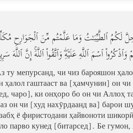
حِلَّ لَكُمُ ٱلطَّیِّبَـٰتُ وَمَا عَلَّمۡتُم مِّنَ ٱلۡجَوَارِحِ مُكَلِّب
ۡ وَٱذۡكُرُواْ ٱسۡمَ ٱللَّهِ عَلَیۡهِۖ وَٱتَّقُواْ ٱللَّهَۚ إِنَّ ٱللَّه
Аз ту мепурсанд, чи чиз барояшон ҳал
н ҳалол гаштааст ва [ҳамчунин] он чи
ед, чаро], ки онҳоро бо он чи Аллоҳ т
 аз он чи [худ нахӯрдаанд ва] барои 
 забҳ ё фиристодани ҳайвоноти шикор
ло парво кунед [битарсед]. Бе гумон,