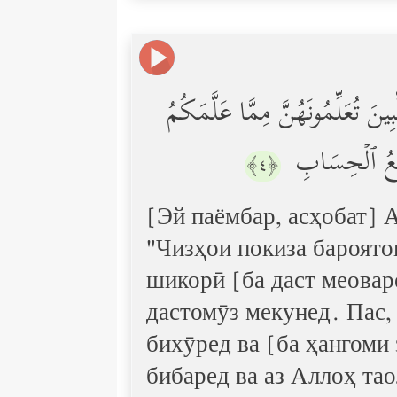
ِینَ تُعَلِّمُونَهُنَّ مِمَّا عَلَّمَكُمُ
َ سَرِیعُ ٱلۡحِسَابِ
﴿٤﴾
[Эй паёмбар, асҳобат] 
"Чизҳои покиза бароято
шикорӣ [ба даст меовар
дастомӯз мекунед. Пас,
бихӯред ва [ба ҳангоми
бибаред ва аз Аллоҳ тао