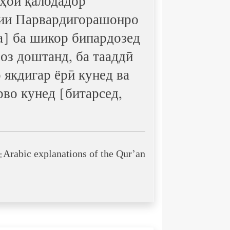
иҳои қалодадор
удии Парвардигорашонро
а] ба шикор бипардозед
оз доштанд, ба тааддӣ
 якдигар ёрӣ кунед ва
рво кунед [битарсед,
Arabic explanations of the Qur’an: