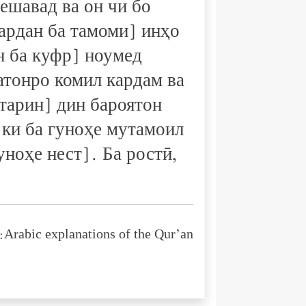
ешавад ва он чи бо
вардан ба тамоми] инҳо
н ба куфр] ноумед
натонро комил кардам ва
тарин] дин бароятон
 ки ба гуноҳе мутамоил
ноҳе нест]. Ба ростӣ,
Arabic explanations of the Qur’an: