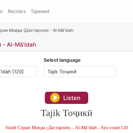
er
Reciters
Tajweed
раи Моида (Дастархон) - Al-Mā’idah
- Al-Mā’idah
Select language
Listen
Tajik Тоҷикӣ
Surah Сураи Моида (Дастархон) - Al-Mā’idah - Aya count 120