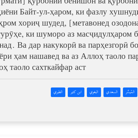
урмати] қурбонии бенишон ва қурбон
ҳиёни Байт-ул-ҳаром, ки фазлу хушн
эҳром хориҷ шудед, [метавонед озодон
урӯҳе, ки шуморо аз масҷидулҳаром б
над. Ва дар накукорӣ ва парҳезгорӣ бо
ёри ҳам нашавед ва аз Аллоҳ таоло па
оҳ таоло сахткайфар аст
المُيسَّر
السعدي
البغوي
ابن كثير
الطبري