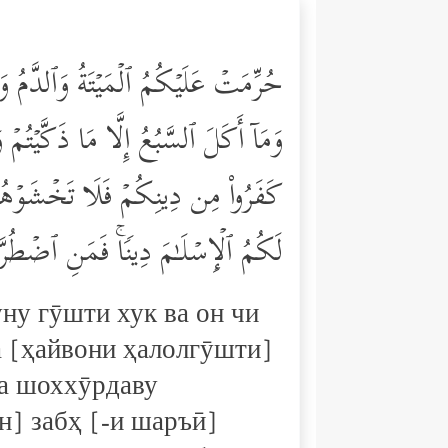
حُرِّمَتۡ عَلَیۡكُمُ ٱلۡمَیۡتَةُ وَٱلدَّمُ وَلَح
وَمَاۤ أَكَلَ ٱلسَّبُعُ إِلَّا مَا ذَكَّیۡتُمۡ
كَفَرُواْ مِن دِینِكُمۡ فَلَا تَخۡشَوۡهُ
لَكُمُ ٱلۡإِسۡلَـٰمَ دِینࣰاۚ فَمَنِ ٱضۡطُرّ
ну гӯшти хук ва он чи
а [ҳайвони ҳалолгӯшти]
ва шоххӯрдаву
н] забҳ [-и шаръӣ]