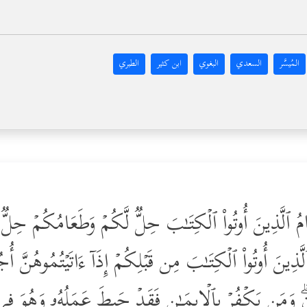
المُيسَّر
السعدي
البغوي
ابن كثير
الطبري
َعَامُ ٱلَّذِینَ أُوتُواْ ٱلۡكِتَـٰبَ حِلࣱّ لَّكُمۡ وَطَعَامُكُمۡ حِلّ
ذِینَ أُوتُواْ ٱلۡكِتَـٰبَ مِن قَبۡلِكُمۡ إِذَاۤ ءَاتَیۡتُمُوهُنَّ أ
 وَمَن یَكۡفُرۡ بِٱلۡإِیمَـٰنِ فَقَدۡ حَبِطَ عَمَلُهُۥ وَهُوَ فِی 