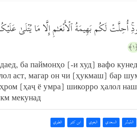
لۡعُقُودِۚ أُحِلَّتۡ لَكُم بَهِیمَةُ ٱلۡأَنۡعَـٰمِ إِلَّا مَا یُتۡلَىٰ عَلَی
﴿
рдаед, ба паймонҳо [-и худ] вафо кун
ол аст, магар он чи [ҳукмаш] бар шу
 эҳром [ҳаҷ ё умра] шикорро ҳалол н
укм мекунад
المُيسَّر
السعدي
البغوي
ابن كثير
الطبري