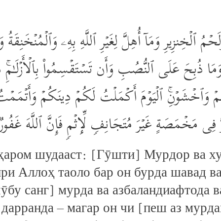
ۡمُ ٱلۡخِنزِیرِ وَمَاۤ أُهِلَّ لِغَیۡرِ ٱللَّهِ بِهِۦ وَٱلۡمُنۡخَنِقَةُ وَٱل
 وَمَا ذُبِحَ عَلَى ٱلنُّصُبِ وَأَن تَسۡتَقۡسِمُواْ بِٱلۡأَزۡلَـٰمِۚ ذَ 
مۡ وَٱخۡشَوۡنِۚ ٱلۡیَوۡمَ أَكۡمَلۡتُ لَكُمۡ دِینَكُمۡ وَأَتۡمَمۡ
َ فِی مَخۡمَصَةٍ غَیۡرَ مُتَجَانِفࣲ لِّإِثۡمࣲ فَإِنَّ ٱللَّهَ غَفُور
аром шудааст: [Гӯшти] Мурдор ва ху
йри Аллоҳ таоло бар он бурда шавад в
чӯбу санг] мурда ва азбаландиафтода 
дарранда – магар он чи [пеш аз мурда