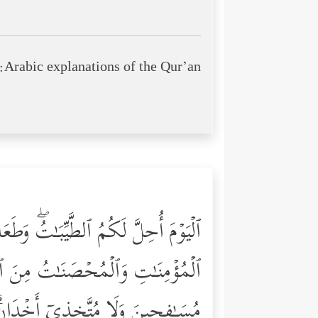
Arabic explanations of the Qur’an:
ٱلۡیَوۡمَ أُحِلَّ لَكُمُ ٱلطَّیِّبَـٰتُۖ وَط
ٱلۡمُؤۡمِنَـٰتِ وَٱلۡمُحۡصَنَـٰتُ مِنَ ٱلَّ
مُسَـٰفِحِینَ وَلَا مُتَّخِذِیۤ أَخۡدَانࣲۗ