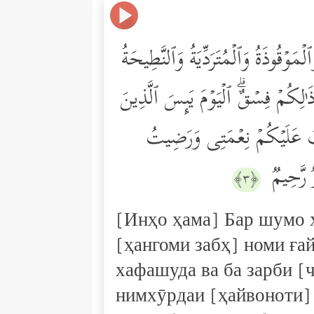
ۡمَوۡقُوذَةُ وَٱلۡمُتَرَدِّیَةُ وَٱلنَّطِیحَةُ
ٰ⁠لِكُمۡ فِسۡقٌۗ ٱلۡیَوۡمَ یَىِٕسَ ٱلَّذِینَ
تُ عَلَیۡكُمۡ نِعۡمَتِی وَرَضِیتُ
ࣱ رَّحِیمࣱ
﴿٣﴾
[Инҳо ҳама] Бар шумо ҳ
[ҳангоми забҳ] номи ға
хафашуда ва ба зарби [
нимхӯрдаи [ҳайвоноти] 