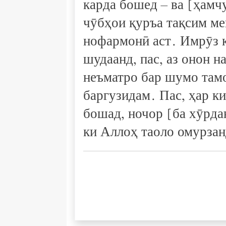
карда бошед – ва [ҳамч
чӯбҳои қуръа тақсим ме
нофармонӣ аст. Имрӯз к
шудаанд, пас, аз онон н
неъматро бар шумо тамо
баргузидам. Пас, ҳар к
бошад, ночор [ба хӯрда
ки Аллоҳ таоло омурзан