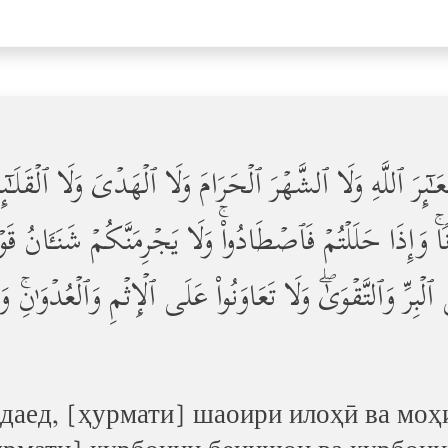
َعَـٰۤىِٕرَ ٱللَّهِ وَلَا ٱلشَّهۡرَ ٱلۡحَرَامَ وَلَا ٱلۡهَدۡیَ وَلَا ٱلۡقَلَـٰۤى
ٰ⁠نࣰاۚ وَإِذَا حَلَلۡتُمۡ فَٱصۡطَادُواْۚ وَلَا یَجۡرِمَنَّكُمۡ شَنَـَٔ
لۡبِرِّ وَٱلتَّقۡوَىٰۖ وَلَا تَعَاوَنُواْ عَلَى ٱلۡإِثۡمِ وَٱلۡعُدۡوَ ٰ⁠نِۚ وَٱ
рдаед, [ҳурмати] шаоири илоҳӣ ва моҳ