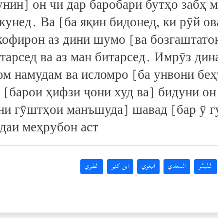
унин] он чи дар баробари бутҳо забҳ м
кунед. Ва [ба яқин бидонед, ки рӯй о
офирон аз дини шумо [ва бозгаштато
атарсед ва аз ман битарсед. Имрӯз ди
м намудам ва исломро [ба унвони беҳ
и [барои ҳифзи ҷони худ ва] бидуни он
ни гӯштҳои манъшуда] шавад [бар ӯ гу
даи меҳрубон аст
المُيسَّر
السعدي
البغوي
ابن كثير
الطبري