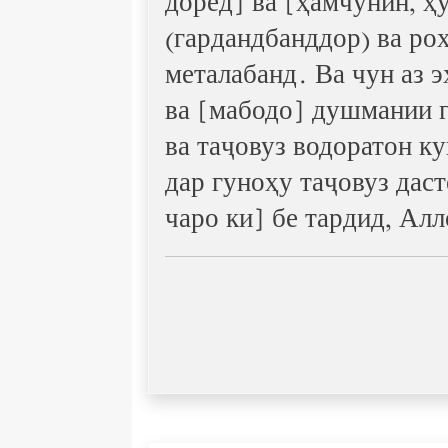
доред] ва [ҳамчунин, ҳ
(гардандбанддор) ва ро
металабанд. Ва чун аз 
ва [мабодо] душмании г
ва таҷовуз водоратон ку
дар гуноҳу таҷовуз даст
чаро ки] бе тардид, Алл