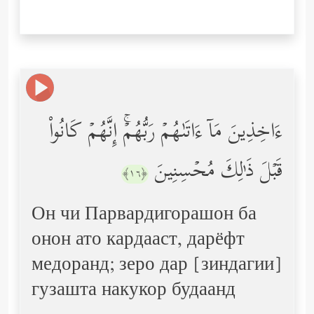
ءَاخِذِینَ مَاۤ ءَاتَىٰهُمۡ رَبُّهُمۡۚ إِنَّهُمۡ كَانُواْ
قَبۡلَ ذَ ٰ⁠لِكَ مُحۡسِنِینَ
﴿١٦﴾
Он чи Парвардигорашон ба
онон ато кардааст, дарёфт
медоранд; зеро дар [зиндагии]
гузашта накукор будаанд