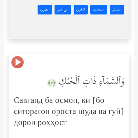
المُيسَّر
السعدي
البغوي
ابن كثير
الطبري
وَٱلسَّمَاۤءِ ذَاتِ ٱلۡحُبُكِ
﴿٧﴾
Савганд ба осмон, ки [бо
ситорагон ороста шуда ва гӯӣ]
дорои роҳҳост