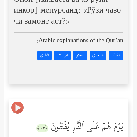
Онон [пайваста ва аз рӯйи
инкор] мепурсанд: «Рӯзи ҷазо
чи замоне аст?»
Arabic explanations of the Qur’an:
المُيسَّر
السعدي
البغوي
ابن كثير
الطبري
یَوۡمَ هُمۡ عَلَى ٱلنَّارِ یُفۡتَنُونَ
﴿١٣﴾