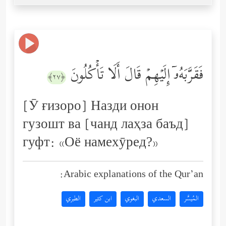
فَقَرَّبَهُۥۤ إِلَیۡهِمۡ قَالَ أَلَا تَأۡكُلُونَ
﴿٢٧﴾
[Ӯ ғизоро] Назди онон
гузошт ва [чанд лаҳза баъд]
гуфт: «Оё намехӯред?»
Arabic explanations of the Qur’an:
المُيسَّر
السعدي
البغوي
ابن كثير
الطبري