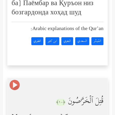
ба] Паёмбар ва Қуръон низ
бозгардонда хоҳад шуд
Arabic explanations of the Qur’an:
المُيسَّر
السعدي
البغوي
ابن كثير
الطبري
قُتِلَ ٱلۡخَرَّ ٰ⁠صُونَ
﴿١٠﴾