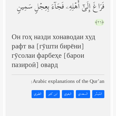
فَرَاغَ إِلَىٰۤ أَهۡلِهِۦ فَجَاۤءَ بِعِجۡلࣲ سَمِینࣲ
﴿٢٦﴾
Он гоҳ назди хонаводаи худ
рафт ва [гӯшти бирёни]
гӯсолаи фарбеҳе [барои
пазироӣ] овард
Arabic explanations of the Qur’an:
المُيسَّر
السعدي
البغوي
ابن كثير
الطبري