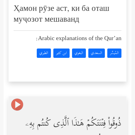
Ҳамон рӯзе аст, ки ба оташ
муҷозот мешаванд
Arabic explanations of the Qur’an:
المُيسَّر
السعدي
البغوي
ابن كثير
الطبري
ذُوقُواْ فِتۡنَتَكُمۡ هَـٰذَا ٱلَّذِی كُنتُم بِهِۦ