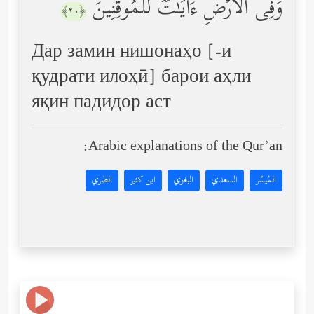
وَفِی ٱلۡأَرۡضِ ءَایَـٰتࣱ لِّلۡمُوقِنِینَ
﴿٢٠﴾
Дар замин нишонаҳо [-и
қудрати илоҳӣ] барои аҳли
яқин падидор аст
Arabic explanations of the Qur’an:
المُيسَّر
السعدي
البغوي
ابن كثير
الطبري