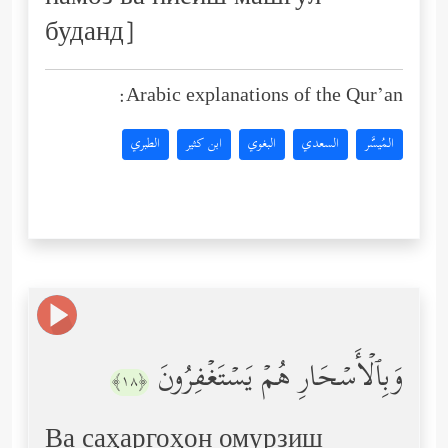
буданд]
Arabic explanations of the Qur’an:
المُيسَّر
السعدي
البغوي
ابن كثير
الطبري
وَبِٱلۡأَسۡحَارِ هُمۡ یَسۡتَغۡفِرُونَ
﴿١٨﴾
Ва саҳаргоҳон омурзиш