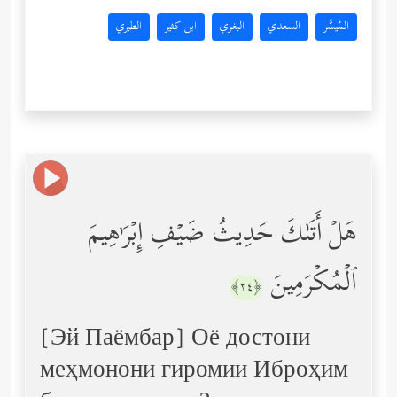
المُيسَّر
السعدي
البغوي
ابن كثير
الطبري
هَلۡ أَتَىٰكَ حَدِیثُ ضَیۡفِ إِبۡرَ ٰ⁠هِیمَ
ٱلۡمُكۡرَمِینَ
﴿٢٤﴾
[Эй Паёмбар] Оё достони
меҳмонони гиромии Иброҳим