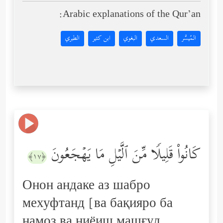
Arabic explanations of the Qur’an:
المُيسَّر
السعدي
البغوي
ابن كثير
الطبري
كَانُواْ قَلِیلࣰا مِّنَ ٱلَّیۡلِ مَا یَهۡجَعُونَ
﴿١٧﴾
Онон андаке аз шабро
мехуфтанд [ва бақияро ба
намоз ва ниёиш машғул