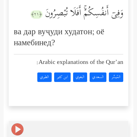
وَفِیۤ أَنفُسِكُمۡۚ أَفَلَا تُبۡصِرُونَ
﴿٢١﴾
ва дар вуҷуди худатон; оё
намебинед?
Arabic explanations of the Qur’an:
المُيسَّر
السعدي
البغوي
ابن كثير
الطبري