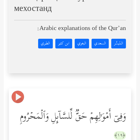
мехостанд
Arabic explanations of the Qur’an:
المُيسَّر
السعدي
البغوي
ابن كثير
الطبري
وَفِیۤ أَمۡوَ ٰ⁠لِهِمۡ حَقࣱّ لِّلسَّاۤىِٕلِ وَٱلۡمَحۡرُومِ
﴿١٩﴾