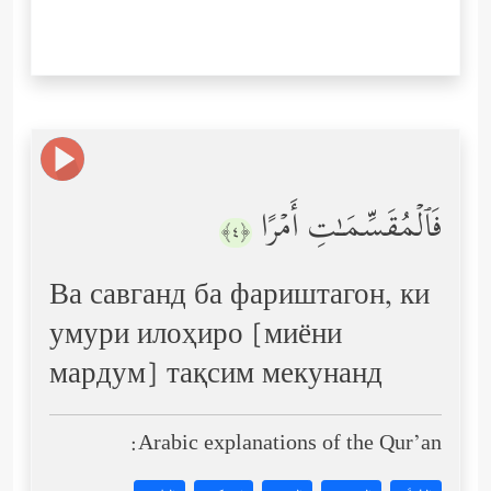
فَٱلۡمُقَسِّمَـٰتِ أَمۡرًا
﴿٤﴾
Ва савганд ба фариштагон, ки
умури илоҳиро [миёни
мардум] тақсим мекунанд
Arabic explanations of the Qur’an: