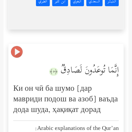
المُيسَّر
السعدي
البغوي
ابن كثير
الطبري
إِنَّمَا تُوعَدُونَ لَصَادِقࣱ
﴿٥﴾
Ки он чӣ ба шумо [дар
мавриди подош ва азоб] ваъда
дода шуда, ҳақиқат дорад
Arabic explanations of the Qur’an: