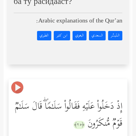
ба ту расидааст?
Arabic explanations of the Qur’an:
المُيسَّر
السعدي
البغوي
ابن كثير
الطبري
إِذۡ دَخَلُواْ عَلَیۡهِ فَقَالُواْ سَلَـٰمࣰاۖ قَالَ سَلَـٰمࣱ
قَوۡمࣱ مُّنكَرُونَ
﴿٢٥﴾