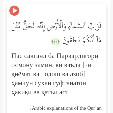
فَوَرَبِّ ٱلسَّمَاۤءِ وَٱلۡأَرۡضِ إِنَّهُۥ لَحَقࣱّ مِّثۡلَ
مَاۤ أَنَّكُمۡ تَنطِقُونَ
﴿٢٣﴾
Пас савганд ба Парвардигори
осмону замин, ки ваъда [-и
қиёмат ва подош ва азоб]
ҳамчун сухан гуфтанатон
ҳақиқӣ ва қатъӣ аст
Arabic explanations of the Qur’an: