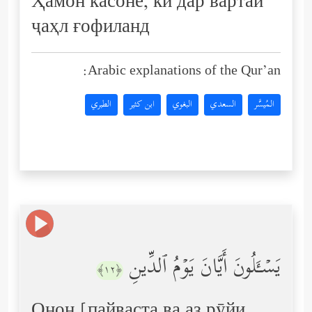
Ҳамон касоне, ки дар вартаи
ҷаҳл ғофиланд
Arabic explanations of the Qur’an:
المُيسَّر
السعدي
البغوي
ابن كثير
الطبري
یَسۡـَٔلُونَ أَیَّانَ یَوۡمُ ٱلدِّینِ
﴿١٢﴾