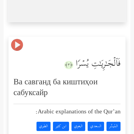
فَٱلۡجَـٰرِیَـٰتِ یُسۡرࣰا
﴿٣﴾
Ва савганд ба киштиҳои
сабуксайр
Arabic explanations of the Qur’an:
المُيسَّر
السعدي
البغوي
ابن كثير
الطبري