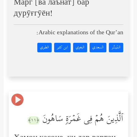
Марг [ва лаънат] бар
дурӯғгӯён!
Arabic explanations of the Qur’an:
المُيسَّر
السعدي
البغوي
ابن كثير
الطبري
ٱلَّذِینَ هُمۡ فِی غَمۡرَةࣲ سَاهُونَ
﴿١١﴾