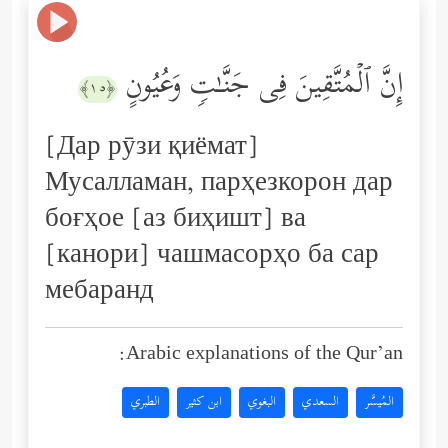
إِنَّ ٱلۡمُتَّقِینَ فِی جَنَّـٰتࣲ وَعُیُونٍ
﴿١٥﴾
[Дар рӯзи қиёмат]
Мусалламан, парҳезкорон дар
боғҳое [аз биҳишт] ва
[канори] чашмасорҳо ба сар
мебаранд
Arabic explanations of the Qur’an:
المُيسَّر
السعدي
البغوي
ابن كثير
الطبري