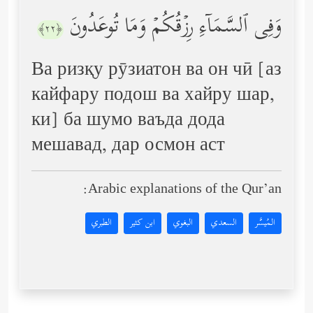
وَفِی ٱلسَّمَاۤءِ رِزۡقُكُمۡ وَمَا تُوعَدُونَ
﴿٢٢﴾
Ва ризқу рӯзиатон ва он чӣ [аз
кайфару подош ва хайру шар,
ки] ба шумо ваъда дода
мешавад, дар осмон аст
Arabic explanations of the Qur’an:
المُيسَّر
السعدي
البغوي
ابن كثير
الطبري