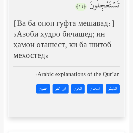
تَسۡتَعۡجِلُونَ
﴿١٤﴾
[Ва ба онон гуфта мешавад:]
«Азоби худро бичашед; ин
ҳамон оташест, ки ба шитоб
мехостед»
Arabic explanations of the Qur’an:
المُيسَّر
السعدي
البغوي
ابن كثير
الطبري