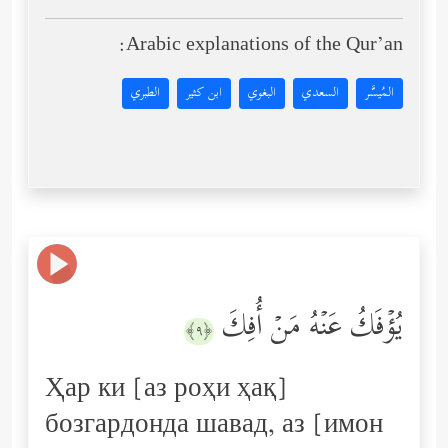
Arabic explanations of the Qur’an:
المُيسَّر
السعدي
البغوي
ابن كثير
الطبري
یُؤۡفَكُ عَنۡهُ مَنۡ أُفِكَ
﴿٩﴾
Ҳар ки [аз роҳи ҳақ]
бозгардонда шавад, аз [имон