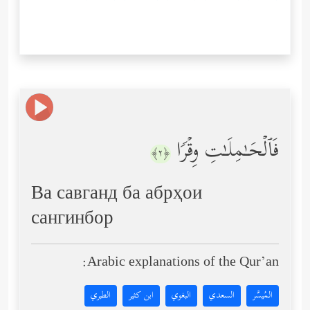
فَٱلۡحَـٰمِلَـٰتِ وِقۡرࣰا
﴿٢﴾
Ва савганд ба абрҳои
сангинбор
Arabic explanations of the Qur’an:
المُيسَّر
السعدي
البغوي
ابن كثير
الطبري