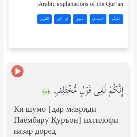
Arabic explanations of the Qur’an:
المُيسَّر
السعدي
البغوي
ابن كثير
الطبري
إِنَّكُمۡ لَفِی قَوۡلࣲ مُّخۡتَلِفࣲ
﴿٨﴾
Ки шумо [дар мавриди
Паёмбару Қуръон] ихтилофи
назар доред