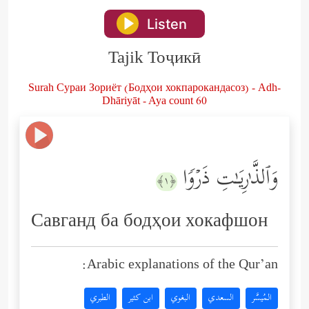
Listen
Tajik Тоҷикӣ
Surah Сураи Зориёт (Бодҳои хокпарокандасоз) - Adh-
Dhāriyāt - Aya count 60
وَٱلذَّ ٰ⁠رِیَـٰتِ ذَرۡوࣰا
﴿١﴾
Савганд ба бодҳои хокафшон
Arabic explanations of the Qur’an:
المُيسَّر
السعدي
البغوي
ابن كثير
الطبري