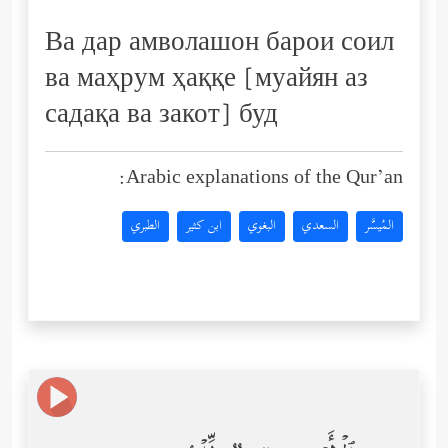
Ва дар амволашон барои соил
ва маҳрум ҳаққе [муайян аз
садақа ва закот] буд
Arabic explanations of the Qur’an:
المُيسَّر
السعدي
البغوي
ابن كثير
الطبري