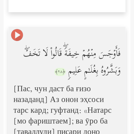
فَأَوۡجَسَ مِنۡهُمۡ خِیفَةࣰۖ قَالُواْ لَا تَخَفۡۖ
وَبَشَّرُوهُ بِغُلَـٰمٍ عَلِیمࣲ
﴿٢٨﴾
[Пас, чун даст ба ғизо
назаданд] Аз онон эҳсоси
тарс кард; гуфтанд: «Натарс
[мо фариштаем]; ва ӯро ба
[таваллуди] писари доно