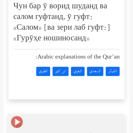
Чун бар ӯ ворид шуданд ва
салом гуфтанд, ӯ гуфт:
«Салом» [ва зери лаб гуфт:]
«Гурӯҳе ношиносанд»
Arabic explanations of the Qur’an:
المُيسَّر
السعدي
البغوي
ابن كثير
الطبري