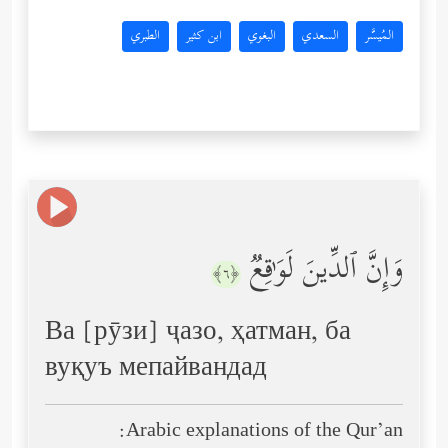
المُيسَّر
السعدي
البغوي
ابن كثير
الطبري
وَإِنَّ ٱلدِّینَ لَوَ ٰ⁠قِعࣱ
﴿٦﴾
Ва [рӯзи] ҷазо, ҳатман, ба
вуқуъ мепайвандад
Arabic explanations of the Qur’an: