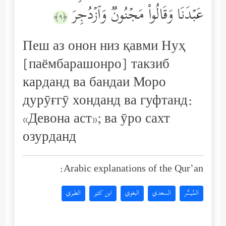
عَبۡدَنَا وَقَالُواْ مَجۡنُونࣱ وَٱزۡدُجِرَ
﴿٩﴾
Пеш аз онон низ қавми Нуҳ
[паёмбарашонро] такзиб
карданд ва бандаи Моро
дурӯғгӯ хонданд ва гуфтанд:
«Девона аст»; ва ӯро сахт
озурданд
Arabic explanations of the Qur’an:
المُيسَّر
السعدي
البغوي
ابن كثير
الطبري