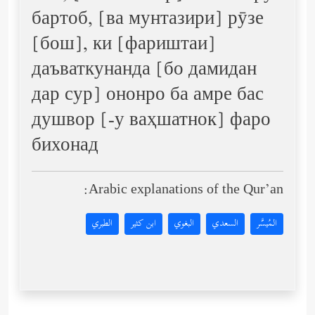
бартоб, [ва мунтазири] рӯзе
[бош], ки [фариштаи]
даъваткунанда [бо дамидан
дар сур] ононро ба амре бас
душвор [-у ваҳшатнок] фаро
бихонад
Arabic explanations of the Qur’an:
المُيسَّر
السعدي
البغوي
ابن كثير
الطبري