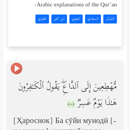
Arabic explanations of the Qur’an:
المُيسَّر
السعدي
البغوي
ابن كثير
الطبري
مُّهۡطِعِینَ إِلَى ٱلدَّاعِۖ یَقُولُ ٱلۡكَـٰفِرُونَ
هَـٰذَا یَوۡمٌ عَسِرࣱ
﴿٨﴾
[Ҳароснок] Ба сӯйи мунодӣ [-