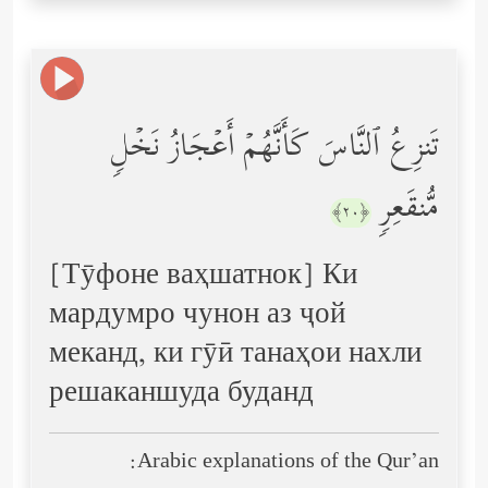
تَنزِعُ ٱلنَّاسَ كَأَنَّهُمۡ أَعۡجَازُ نَخۡلࣲ
مُّنقَعِرࣲ
﴿٢٠﴾
[Тӯфоне ваҳшатнок] Ки
мардумро чунон аз ҷой
меканд, ки гӯӣ танаҳои нахли
решаканшуда буданд
Arabic explanations of the Qur’an: