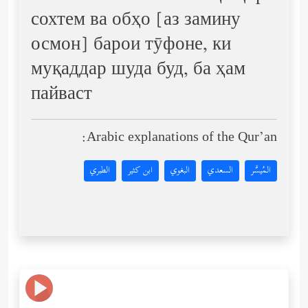
сохтем ва обҳо [аз замину
осмон] барои тӯфоне, ки
муқаддар шуда буд, ба ҳам
пайваст
Arabic explanations of the Qur’an:
المُيسَّر
السعدي
البغوي
ابن كثير
الطبري