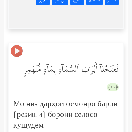
المُيسَّر
السعدي
البغوي
ابن كثير
الطبري
فَفَتَحۡنَاۤ أَبۡوَ ٰ⁠بَ ٱلسَّمَاۤءِ بِمَاۤءࣲ مُّنۡهَمِرࣲ
﴿١١﴾
Мо низ дарҳои осмонро барои
[резиши] борони селосо
кушудем