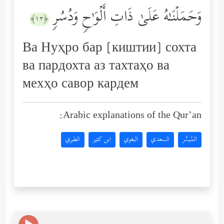
وَحَمَلۡنَـٰهُ عَلَىٰ ذَاتِ أَلۡوَ ٰ⁠حࣲ وَدُسُرࣲ
﴿١٣﴾
Ва Нуҳро бар [киштии] сохта
ва пардохта аз тахтаҳо ва
мехҳо савор кардем
Arabic explanations of the Qur’an:
المُيسَّر
السعدي
البغوي
ابن كثير
الطبري