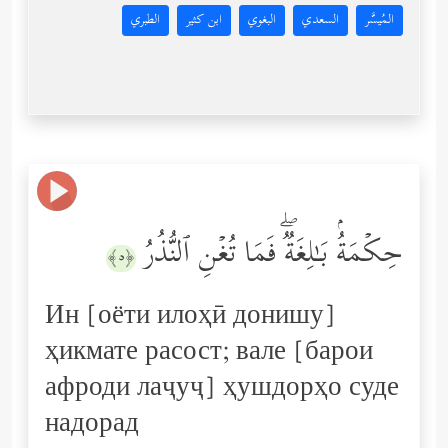
المُيسَّر
السعدي
البغوي
ابن كثير
الطبري
حِكۡمَةُۢ بَـٰلِغَةࣱۖ فَمَا تُغۡنِ ٱلنُّذُرُ
﴿٥﴾
Ин [оёти илоҳӣ донишу]
ҳикмате расост; вале [барои
афроди лаҷуҷ] ҳушдорҳо суде
надорад