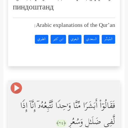
пиндоштанд
Arabic explanations of the Qur’an:
المُيسَّر
السعدي
البغوي
ابن كثير
الطبري
فَقَالُوۤاْ أَبَشَرࣰا مِّنَّا وَ ٰ⁠حِدࣰا نَّتَّبِعُهُۥۤ إِنَّاۤ إِذࣰا
لَّفِی ضَلَـٰلࣲ وَسُعُرٍ
﴿٢٤﴾