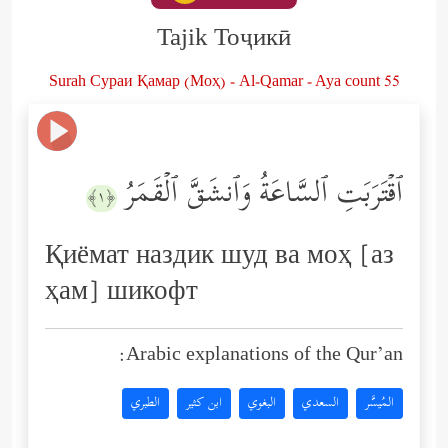
Tajik Тоҷикӣ
Surah Сураи Қамар (Моҳ) - Al-Qamar - Aya count 55
ٱقۡتَرَبَتِ ٱلسَّاعَةُ وَٱنشَقَّ ٱلۡقَمَرُ
﴿١﴾
Қиёмат наздик шуд ва моҳ [аз
ҳам] шикофт
Arabic explanations of the Qur’an:
المُيسَّر
السعدي
البغوي
ابن كثير
الطبري