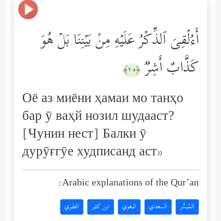
أَءُلۡقِیَ ٱلذِّكۡرُ عَلَیۡهِ مِنۢ بَیۡنِنَا بَلۡ هُوَ
كَذَّابٌ أَشِرࣱ
﴿٢٥﴾
Оё аз миёни ҳамаи мо танҳо
бар ӯ ваҳй нозил шудааст?
[Чунин нест] Балки ӯ
дурӯғгӯе худписанд аст»
Arabic explanations of the Qur’an:
المُيسَّر
السعدي
البغوي
ابن كثير
الطبري