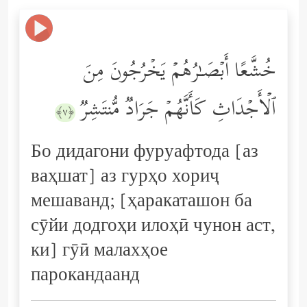
خُشَّعًا أَبۡصَـٰرُهُمۡ یَخۡرُجُونَ مِنَ
ٱلۡأَجۡدَاثِ كَأَنَّهُمۡ جَرَادࣱ مُّنتَشِرࣱ
﴿٧﴾
Бо дидагони фуруафтода [аз
ваҳшат] аз гурҳо хориҷ
мешаванд; [ҳаракаташон ба
сӯйи додгоҳи илоҳӣ чунон аст,
ки] гӯӣ малахҳое
парокандаанд