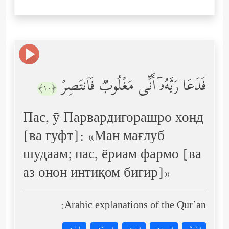
فَدَعَا رَبَّهُۥۤ أَنِّی مَغۡلُوبࣱ فَٱنتَصِرۡ
﴿١٠﴾
Пас, ӯ Парвардигорашро хонд
[ва гуфт]: «Ман мағлуб
шудаам; пас, ёриам фармо [ва
аз онон интиқом бигир]»
Arabic explanations of the Qur’an: