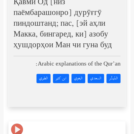
Қавми Од [низ
паёмбарашонро] дурӯғгӯ
пиндоштанд; пас, [эй аҳли
Макка, бингаред, ки] азобу
ҳушдорҳои Ман чи гуна буд
Arabic explanations of the Qur’an:
المُيسَّر
السعدي
البغوي
ابن كثير
الطبري