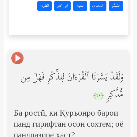
المُيسَّر
السعدي
البغوي
ابن كثير
الطبري
وَلَقَدۡ یَسَّرۡنَا ٱلۡقُرۡءَانَ لِلذِّكۡرِ فَهَلۡ مِن
مُّدَّكِرࣲ
﴿٢٢﴾
Ба ростӣ, ки Қуръонро барои
панд гирифтан осон сохтем; оё
пандпазире ҳаст?