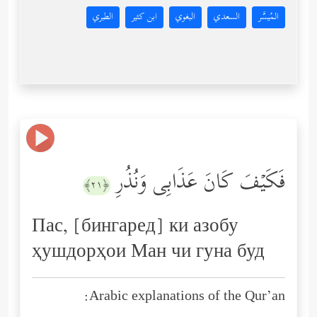
المُيسَّر
السعدي
البغوي
ابن كثير
الطبري
فَكَیۡفَ كَانَ عَذَابِی وَنُذُرِ
﴿٢١﴾
Пас, [бингаред] ки азобу
ҳушдорҳои Ман чи гуна буд
Arabic explanations of the Qur’an: