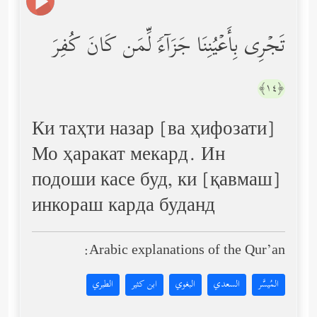
تَجۡرِی بِأَعۡیُنِنَا جَزَاۤءࣰ لِّمَن كَانَ كُفِرَ
﴿١٤﴾
Ки таҳти назар [ва ҳифозати]
Мо ҳаракат мекард. Ин
подоши касе буд, ки [қавмаш]
инкораш карда буданд
Arabic explanations of the Qur’an:
المُيسَّر
السعدي
البغوي
ابن كثير
الطبري