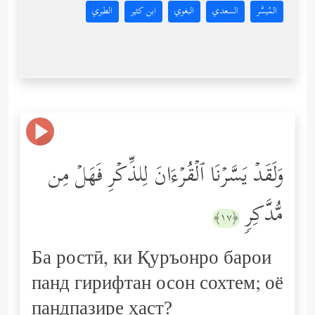
المُيسَّر
السعدي
البغوي
ابن كثير
الطبري
وَلَقَدۡ یَسَّرۡنَا ٱلۡقُرۡءَانَ لِلذِّكۡرِ فَهَلۡ مِن
مُّدَّكِرࣲ
﴿١٧﴾
Ба ростӣ, ки Қуръонро барои
панд гирифтан осон сохтем; оё
пандпазире ҳаст?