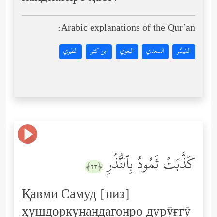
Arabic explanations of the Qur’an:
المُيسَّر
السعدي
البغوي
ابن كثير
الطبري
كَذَّبَتۡ ثَمُودُ بِٱلنُّذُرِ
﴿٢٣﴾
Қавми Самуд [низ]
ҳушдоркунандагонро дурӯғгӯ