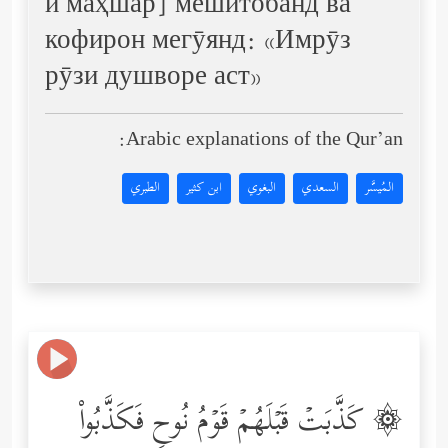
и маҳшар] мешитобанд ва
кофирон мегӯянд: «Имрӯз
рӯзи душворе аст»
Arabic explanations of the Qur’an:
المُيسَّر
السعدي
البغوي
ابن كثير
الطبري
۞ كَذَّبَتۡ قَبۡلَهُمۡ قَوۡمُ نُوحࣲ فَكَذَّبُواْ