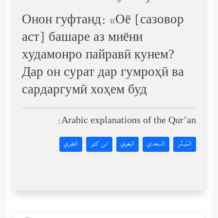
Онон гуфтанд: «Оё [сазовор
аст] башаре аз миёни
худамонро пайравӣ кунем?
Дар он сурат дар гумроҳӣ ва
сардаргумӣ хоҳем буд
Arabic explanations of the Qur’an:
المُيسَّر
السعدي
البغوي
ابن كثير
الطبري