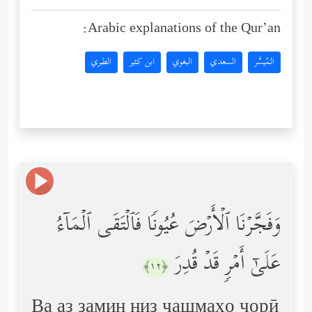
Arabic explanations of the Qur’an:
المُيسَّر
السعدي
البغوي
ابن كثير
الطبري
وَفَجَّرۡنَا ٱلۡأَرۡضَ عُیُونࣰا فَٱلۡتَقَى ٱلۡمَاۤءُ
عَلَىٰۤ أَمۡرࣲ قَدۡ قُدِرَ
﴿١٢﴾
Ва аз замин низ чашмаҳо ҷорӣ