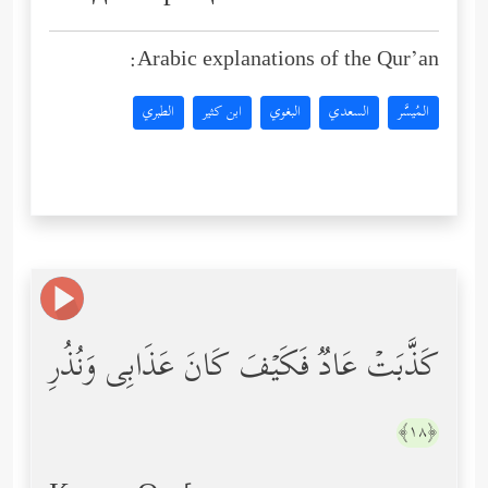
Arabic explanations of the Qur’an:
المُيسَّر
السعدي
البغوي
ابن كثير
الطبري
كَذَّبَتۡ عَادࣱ فَكَیۡفَ كَانَ عَذَابِی وَنُذُرِ
﴿١٨﴾