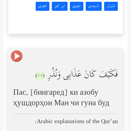
المُيسَّر
السعدي
البغوي
ابن كثير
الطبري
فَكَیۡفَ كَانَ عَذَابِی وَنُذُرِ
﴿١٦﴾
Пас, [бингаред] ки азобу
ҳушдорҳои Ман чи гуна буд
Arabic explanations of the Qur’an: