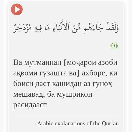
وَلَقَدۡ جَاۤءَهُم مِّنَ ٱلۡأَنۢبَاۤءِ مَا فِیهِ مُزۡدَجَرٌ
﴿٤﴾
Ва мутмаинан [моҷарои азоби
ақвоми гузашта ва] ахборе, ки
боиси даст кашидан аз гуноҳ
мешавад, ба мушрикон
расидааст
Arabic explanations of the Qur’an: