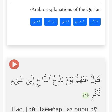
Arabic explanations of the Qur’an:
المُيسَّر
السعدي
البغوي
ابن كثير
الطبري
فَتَوَلَّ عَنۡهُمۡۘ یَوۡمَ یَدۡعُ ٱلدَّاعِ إِلَىٰ شَیۡءࣲ
نُّكُرٍ
﴿٦﴾
Пас, [эй Паёмбар] аз онон рӯ