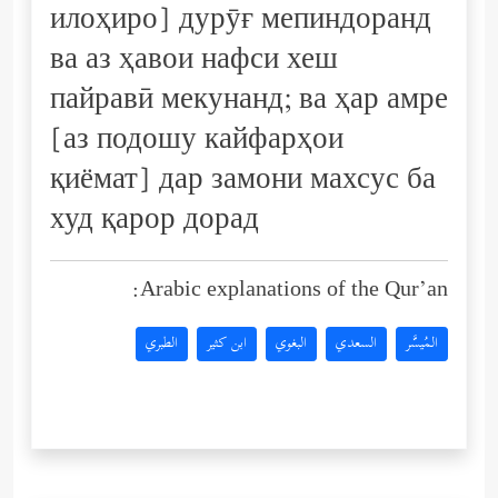
илоҳиро] дурӯғ мепиндоранд
ва аз ҳавои нафси хеш
пайравӣ мекунанд; ва ҳар амре
[аз подошу кайфарҳои
қиёмат] дар замони махсус ба
худ қарор дорад
Arabic explanations of the Qur’an:
المُيسَّر
السعدي
البغوي
ابن كثير
الطبري