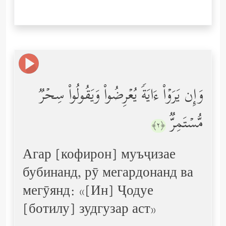
وَإِن یَرَوۡاْ ءَایَةࣰ یُعۡرِضُواْ وَیَقُولُواْ سِحۡرࣱ
مُّسۡتَمِرࣱّ
﴿٢﴾
Агар [кофирон] муъҷизае
бубинанд, рӯ мегардонанд ва
мегӯянд: «[Ин] Ҷодуе
[ботилу] зудгузар аст»