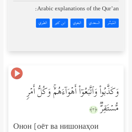
Arabic explanations of the Qur’an:
المُيسَّر
السعدي
البغوي
ابن كثير
الطبري
وَكَذَّبُواْ وَٱتَّبَعُوۤاْ أَهۡوَاۤءَهُمۡۚ وَكُلُّ أَمۡرࣲ
مُّسۡتَقِرࣱّ
﴿٣﴾
Онон [оёт ва нишонаҳои