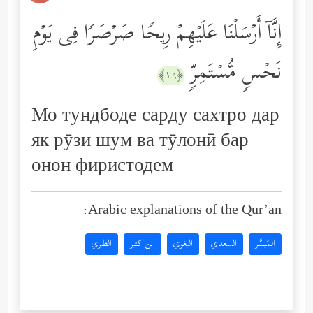
إِنَّاۤ أَرۡسَلۡنَا عَلَیۡهِمۡ رِیحࣰا صَرۡصَرࣰا فِی یَوۡمِ
نَحۡسࣲ مُّسۡتَمِرࣲّ
﴿١٩﴾
Мо тундбоде сарду сахтро дар
як рӯзи шум ва тӯлонӣ бар
онон фиристодем
Arabic explanations of the Qur’an:
المُيسَّر
السعدي
البغوي
ابن كثير
الطبري