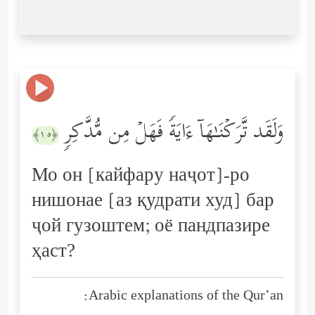
وَلَقَد تَّرَكۡنَـٰهَاۤ ءَایَةࣰ فَهَلۡ مِن مُّدَّكِرࣲ
﴿١٥﴾
Мо он [кайфару наҷот]-ро
нишонае [аз қудрати худ] бар
ҷой гузоштем; оё пандпазире
ҳаст?
Arabic explanations of the Qur’an: