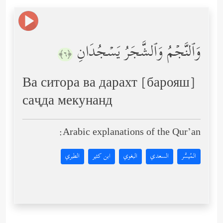
وَٱلنَّجۡمُ وَٱلشَّجَرُ یَسۡجُدَانِ
﴿٦﴾
Ва ситора ва дарахт [барояш]
саҷда мекунанд
Arabic explanations of the Qur’an:
المُيسَّر
السعدي
البغوي
ابن كثير
الطبري