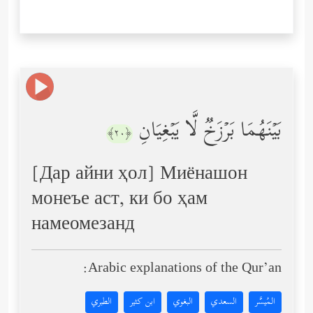
بَیۡنَهُمَا بَرۡزَخࣱ لَّا یَبۡغِیَانِ
﴿٢٠﴾
[Дар айни ҳол] Миёнашон
монеъе аст, ки бо ҳам
намеомезанд
Arabic explanations of the Qur’an:
المُيسَّر
السعدي
البغوي
ابن كثير
الطبري