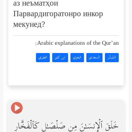
аз неъматҳои
Парвардигоратонро инкор
мекунед?
Arabic explanations of the Qur’an:
المُيسَّر
السعدي
البغوي
ابن كثير
الطبري
خَلَقَ ٱلۡإِنسَـٰنَ مِن صَلۡصَـٰلࣲ كَٱلۡفَخَّارِ