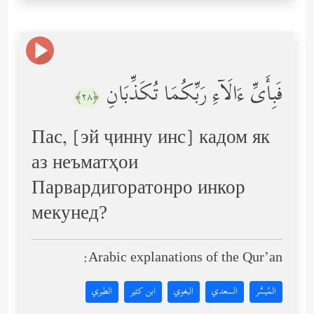
فَبِأَیِّ ءَالَاۤءِ رَبِّكُمَا تُكَذِّبَانِ
﴿٢٨﴾
Пас, [эй ҷинну инс] кадом як
аз неъматҳои
Парвардигоратонро инкор
мекунед?
Arabic explanations of the Qur’an:
المُيسَّر
السعدي
البغوي
ابن كثير
الطبري