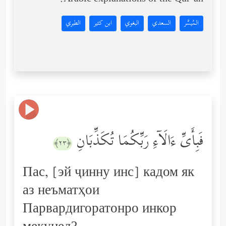
Arabic explanations of the Qur’an:
المُيسَّر
السعدي
البغوي
ابن كثير
الطبري
فَبِأَیِّ ءَالَاۤءِ رَبِّكُمَا تُكَذِّبَانِ
﴿٢٣﴾
Пас, [эй ҷинну инс] кадом як
аз неъматҳои
Парвардигоратонро инкор