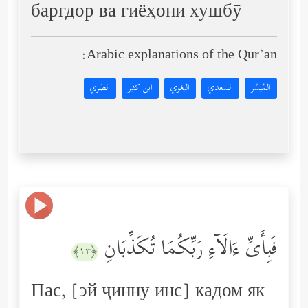
баргдор ва гиёҳони хушбӯ
Arabic explanations of the Qur’an:
المُيسَّر
السعدي
البغوي
ابن كثير
الطبري
فَبِأَیِّ ءَالَاۤءِ رَبِّكُمَا تُكَذِّبَانِ
﴿١٣﴾
Пас, [эй ҷинну инс] кадом як