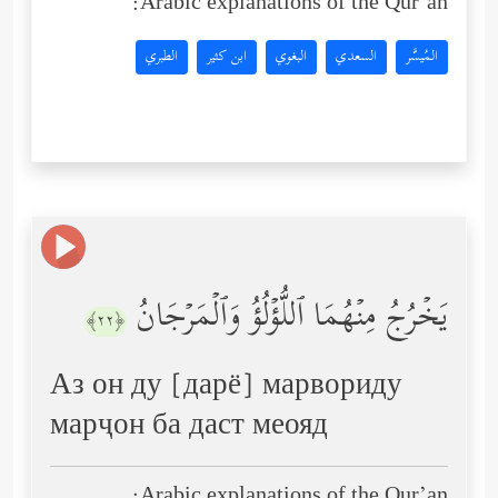
Arabic explanations of the Qur’an:
المُيسَّر
السعدي
البغوي
ابن كثير
الطبري
یَخۡرُجُ مِنۡهُمَا ٱللُّؤۡلُؤُ وَٱلۡمَرۡجَانُ
﴿٢٢﴾
Аз он ду [дарё] марвориду
марҷон ба даст меояд