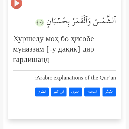
ٱلشَّمۡسُ وَٱلۡقَمَرُ بِحُسۡبَانࣲ
﴿٥﴾
Хуршеду моҳ бо ҳисобе
муназзам [-у дақиқ] дар
гардишанд
Arabic explanations of the Qur’an:
المُيسَّر
السعدي
البغوي
ابن كثير
الطبري