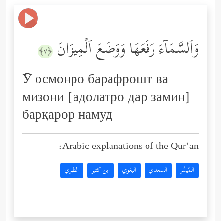
وَٱلسَّمَاۤءَ رَفَعَهَا وَوَضَعَ ٱلۡمِیزَانَ
﴿٧﴾
Ӯ осмонро барафрошт ва
мизони [адолатро дар замин]
барқарор намуд
Arabic explanations of the Qur’an:
المُيسَّر
السعدي
البغوي
ابن كثير
الطبري