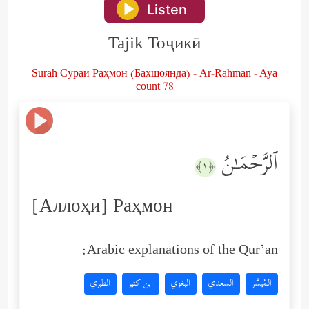
Listen
Tajik Тоҷикӣ
Surah Сураи Раҳмон (Бахшоянда) - Ar-Rahmān - Aya
count 78
ٱلرَّحۡمَـٰنُ
﴿١﴾
[Аллоҳи] Раҳмон
Arabic explanations of the Qur’an:
المُيسَّر
السعدي
البغوي
ابن كثير
الطبري