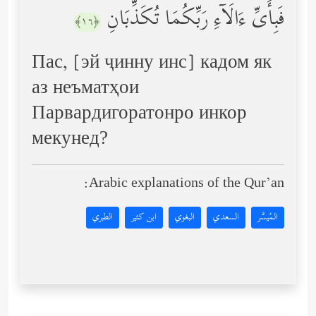
فَبِأَیِّ ءَالَاۤءِ رَبِّكُمَا تُكَذِّبَانِ
﴿١٦﴾
Пас, [эй ҷинну инс] кадом як
аз неъматҳои
Парвардигоратонро инкор
мекунед?
Arabic explanations of the Qur’an:
المُيسَّر
السعدي
البغوي
ابن كثير
الطبري