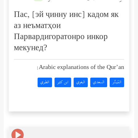
Пас, [эй ҷинну инс] кадом як
аз неъматҳои
Парвардигоратонро инкор
мекунед?
Arabic explanations of the Qur’an:
المُيسَّر
السعدي
البغوي
ابن كثير
الطبري