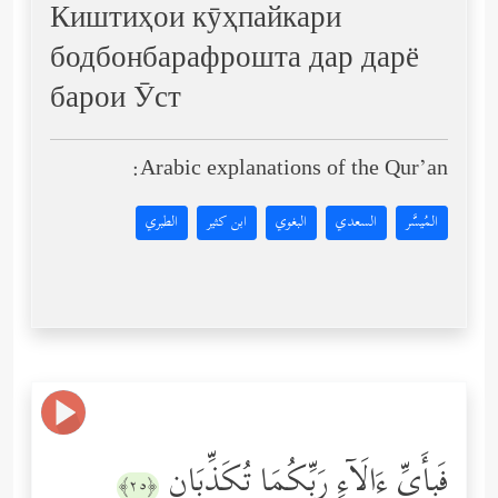
Киштиҳои кӯҳпайкари
бодбонбарафрошта дар дарё
барои Ӯст
Arabic explanations of the Qur’an:
المُيسَّر
السعدي
البغوي
ابن كثير
الطبري
فَبِأَیِّ ءَالَاۤءِ رَبِّكُمَا تُكَذِّبَانِ
﴿٢٥﴾