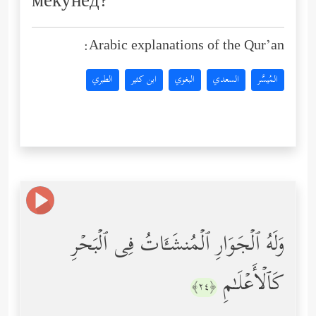
мекунед?
Arabic explanations of the Qur’an:
المُيسَّر
السعدي
البغوي
ابن كثير
الطبري
وَلَهُ ٱلۡجَوَارِ ٱلۡمُنشَـَٔاتُ فِی ٱلۡبَحۡرِ
كَٱلۡأَعۡلَـٰمِ
﴿٢٤﴾