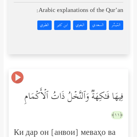
Arabic explanations of the Qur’an:
المُيسَّر
السعدي
البغوي
ابن كثير
الطبري
فِیهَا فَـٰكِهَةࣱ وَٱلنَّخۡلُ ذَاتُ ٱلۡأَكۡمَامِ
﴿١١﴾
Ки дар он [анвои] меваҳо ва