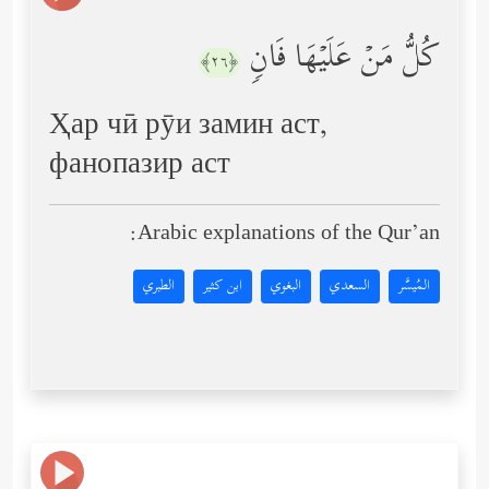
كُلُّ مَنۡ عَلَیۡهَا فَانࣲ
﴿٢٦﴾
Ҳар чӣ рӯи замин аст,
фанопазир аст
Arabic explanations of the Qur’an:
المُيسَّر
السعدي
البغوي
ابن كثير
الطبري