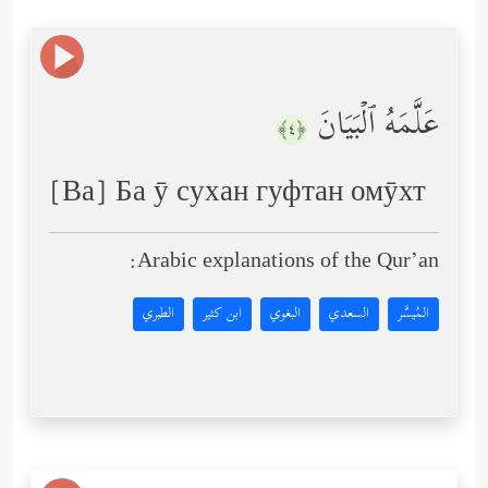
عَلَّمَهُ ٱلۡبَیَانَ
﴿٤﴾
[Ва] Ба ӯ сухан гуфтан омӯхт
Arabic explanations of the Qur’an:
المُيسَّر
السعدي
البغوي
ابن كثير
الطبري