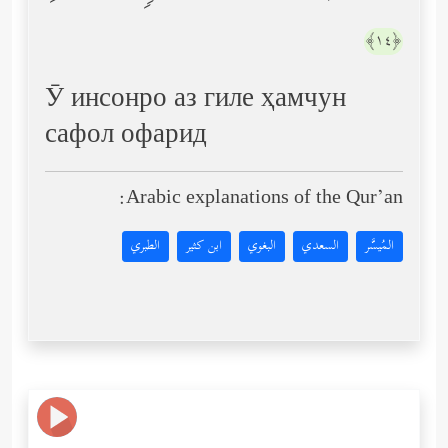
﴿١٤﴾
Ӯ инсонро аз гиле ҳамчун
сафол офарид
Arabic explanations of the Qur’an:
المُيسَّر
السعدي
البغوي
ابن كثير
الطبري