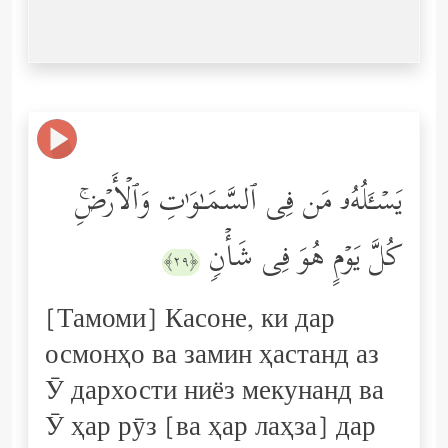
یَسۡـَٔلُهُۥ مَن فِی ٱلسَّمَـٰوَ ٰ⁠تِ وَٱلۡأَرۡضِۚ
كُلَّ یَوۡمٍ هُوَ فِی شَأۡنࣲ
﴿٢٩﴾
[Тамоми] Касоне, ки дар
осмонҳо ва замин ҳастанд аз
Ӯ дархости ниёз мекунанд ва
Ӯ ҳар рӯз [ва ҳар лаҳза] дар