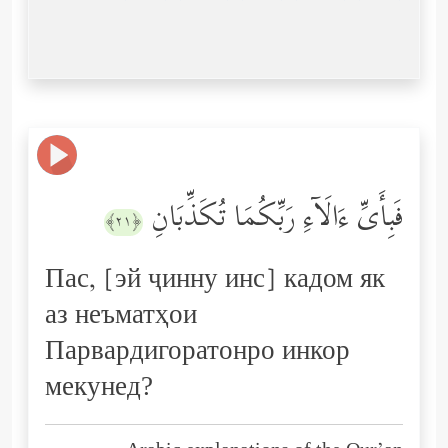
فَبِأَیِّ ءَالَاۤءِ رَبِّكُمَا تُكَذِّبَانِ
﴿٢١﴾
Пас, [эй ҷинну инс] кадом як
аз неъматҳои
Парвардигоратонро инкор
мекунед?