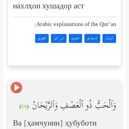
нахлҳои хушадор аст
Arabic explanations of the Qur’an:
المُيسَّر
السعدي
البغوي
ابن كثير
الطبري
وَٱلۡحَبُّ ذُو ٱلۡعَصۡفِ وَٱلرَّیۡحَانُ
﴿١٢﴾
Ва [ҳамчунин] ҳубуботи