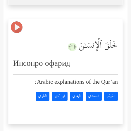
خَلَقَ ٱلۡإِنسَـٰنَ
﴿٣﴾
Инсонро офарид
Arabic explanations of the Qur’an:
المُيسَّر
السعدي
البغوي
ابن كثير
الطبري