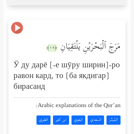
مَرَجَ ٱلۡبَحۡرَیۡنِ یَلۡتَقِیَانِ
﴿١٩﴾
Ӯ ду дарё [-е шӯру ширин]-ро
равон кард, то [ба якдигар]
бирасанд
Arabic explanations of the Qur’an:
المُيسَّر
السعدي
البغوي
ابن كثير
الطبري