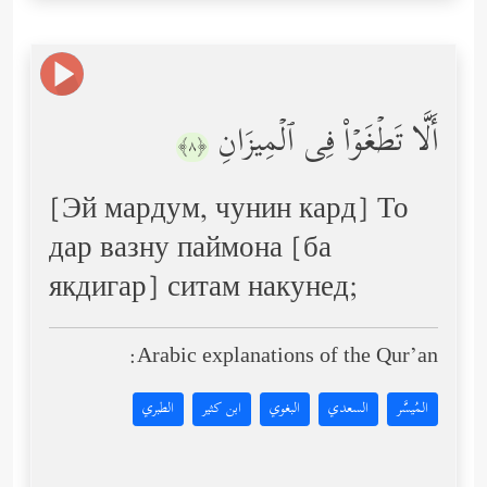
أَلَّا تَطۡغَوۡاْ فِی ٱلۡمِیزَانِ
﴿٨﴾
[Эй мардум, чунин кард] То
дар вазну паймона [ба
якдигар] ситам накунед;
Arabic explanations of the Qur’an:
المُيسَّر
السعدي
البغوي
ابن كثير
الطبري