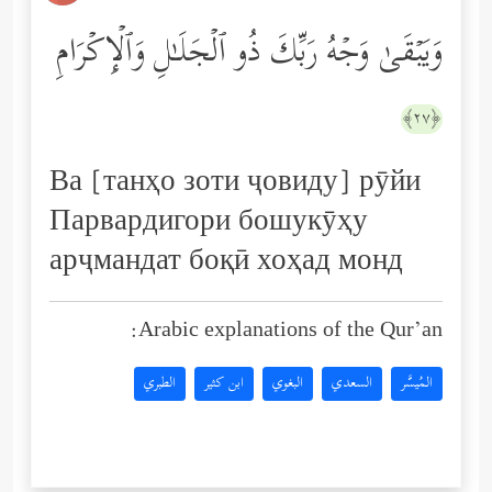
وَیَبۡقَىٰ وَجۡهُ رَبِّكَ ذُو ٱلۡجَلَـٰلِ وَٱلۡإِكۡرَامِ
﴿٢٧﴾
Ва [танҳо зоти ҷовиду] рӯйи
Парвардигори бошукӯҳу
арҷмандат боқӣ хоҳад монд
Arabic explanations of the Qur’an:
المُيسَّر
السعدي
البغوي
ابن كثير
الطبري