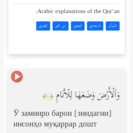
Arabic explanations of the Qur’an:
المُيسَّر
السعدي
البغوي
ابن كثير
الطبري
وَٱلۡأَرۡضَ وَضَعَهَا لِلۡأَنَامِ
﴿١٠﴾
Ӯ заминро барои [зиндагии]
инсонҳо муқаррар дошт