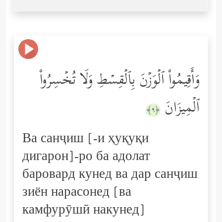
وَأَقِیمُواْ ٱلۡوَزۡنَ بِٱلۡقِسۡطِ وَلَا تُخۡسِرُواْ
ٱلۡمِیزَانَ
﴿٩﴾
Ва санҷиш [-и ҳуқуқи
дигарон]-ро ба адолат
баровард кунед ва дар санҷиш
зиён нарасонед [ва
камфурӯшӣ накунед]