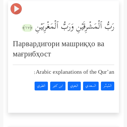
رَبُّ ٱلۡمَشۡرِقَیۡنِ وَرَبُّ ٱلۡمَغۡرِبَیۡنِ
﴿١٧﴾
Парвардигори машриқҳо ва
мағрибҳост
Arabic explanations of the Qur’an:
المُيسَّر
السعدي
البغوي
ابن كثير
الطبري