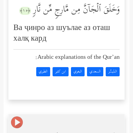
وَخَلَقَ ٱلۡجَاۤنَّ مِن مَّارِجࣲ مِّن نَّارࣲ
﴿١٥﴾
Ва ҷинро аз шуълае аз оташ
халқ кард
Arabic explanations of the Qur’an:
المُيسَّر
السعدي
البغوي
ابن كثير
الطبري