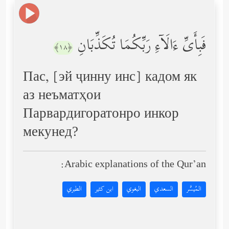
فَبِأَیِّ ءَالَاۤءِ رَبِّكُمَا تُكَذِّبَانِ
﴿١٨﴾
Пас, [эй ҷинну инс] кадом як
аз неъматҳои
Парвардигоратонро инкор
мекунед?
Arabic explanations of the Qur’an:
المُيسَّر
السعدي
البغوي
ابن كثير
الطبري