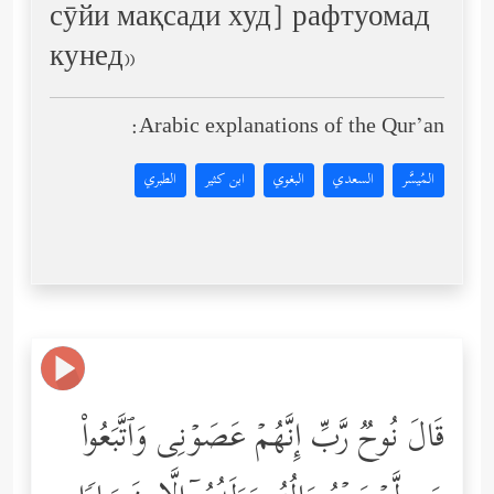
сӯйи мақсади худ] рафтуомад
кунед»
Arabic explanations of the Qur’an:
المُيسَّر
السعدي
البغوي
ابن كثير
الطبري
قَالَ نُوحࣱ رَّبِّ إِنَّهُمۡ عَصَوۡنِی وَٱتَّبَعُواْ