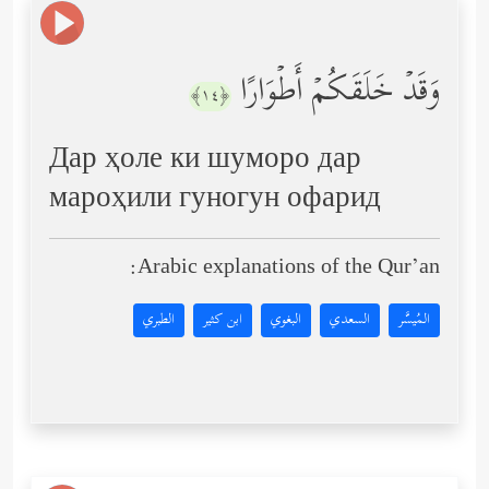
وَقَدۡ خَلَقَكُمۡ أَطۡوَارًا
﴿١٤﴾
Дар ҳоле ки шуморо дар
мароҳили гуногун офарид
Arabic explanations of the Qur’an:
المُيسَّر
السعدي
البغوي
ابن كثير
الطبري