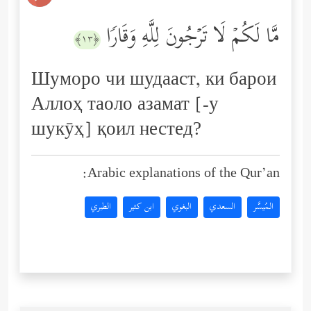
مَّا لَكُمۡ لَا تَرۡجُونَ لِلَّهِ وَقَارࣰا
﴿١٣﴾
Шуморо чи шудааст, ки барои
Аллоҳ таоло азамат [-у
шукӯҳ] қоил нестед?
Arabic explanations of the Qur’an:
المُيسَّر
السعدي
البغوي
ابن كثير
الطبري