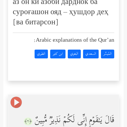
аз он ки азоби дарднок ба
суроғашон ояд – ҳушдор деҳ
[ва битарсон]
Arabic explanations of the Qur’an:
المُيسَّر
السعدي
البغوي
ابن كثير
الطبري
قَالَ یَـٰقَوۡمِ إِنِّی لَكُمۡ نَذِیرࣱ مُّبِینٌ
﴿٢﴾