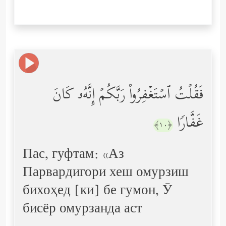
فَقُلۡتُ ٱسۡتَغۡفِرُواْ رَبَّكُمۡ إِنَّهُۥ كَانَ
غَفَّارࣰا
﴿١٠﴾
Пас, гуфтам: «Аз
Парвардигори хеш омурзиш
бихоҳед [ки] бе гумон, Ӯ
бисёр омурзанда аст