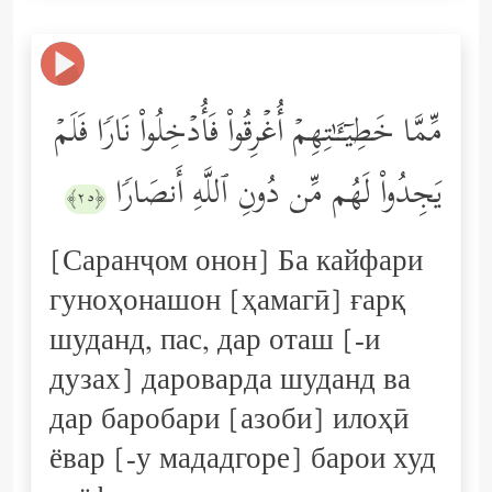
مِّمَّا خَطِیۤـَٔـٰتِهِمۡ أُغۡرِقُواْ فَأُدۡخِلُواْ نَارࣰا فَلَمۡ
یَجِدُواْ لَهُم مِّن دُونِ ٱللَّهِ أَنصَارࣰا
﴿٢٥﴾
[Саранҷом онон] Ба кайфари
гуноҳонашон [ҳамагӣ] ғарқ
шуданд, пас, дар оташ [-и
дузах] дароварда шуданд ва
дар баробари [азоби] илоҳӣ
ёвар [-у мададгоре] барои худ