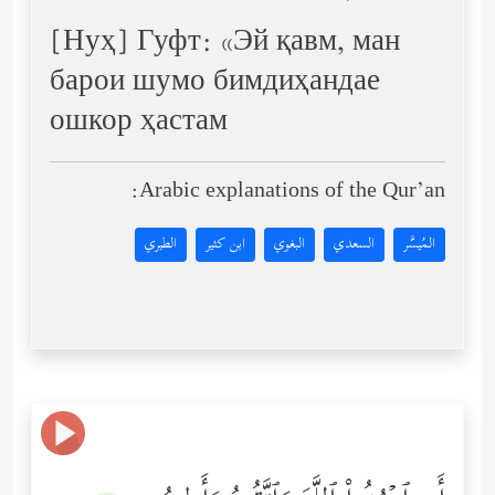
[Нуҳ] Гуфт: «Эй қавм, ман
барои шумо бимдиҳандае
ошкор ҳастам
Arabic explanations of the Qur’an:
المُيسَّر
السعدي
البغوي
ابن كثير
الطبري