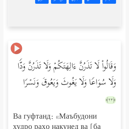
وَقَالُواْ لَا تَذَرُنَّ ءَالِهَتَكُمۡ وَلَا تَذَرُنَّ وَدࣰّا
وَلَا سُوَاعࣰا وَلَا یَغُوثَ وَیَعُوقَ وَنَسۡرࣰا
﴿٢٣﴾
Ва гуфтанд: «Маъбудони
худро раҳо накунед ва [ба