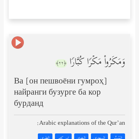
وَمَكَرُواْ مَكۡرࣰا كُبَّارࣰا
﴿٢٢﴾
Ва [он пешвоёни гумроҳ]
найранги бузурге ба кор
бурданд
Arabic explanations of the Qur’an:
المُيسَّر
السعدي
البغوي
ابن كثير
الطبري