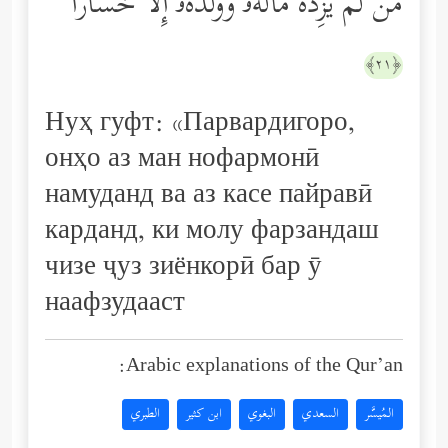
مَن لَّمۡ یَزِدۡهُ مَالُهُۥ وَوَلَدُهُۥۤ إِلَّا خَسَارࣰا
﴿٢١﴾
Нуҳ гуфт: «Парвардигоро,
онҳо аз ман нофармонӣ
намуданд ва аз касе пайравӣ
карданд, ки молу фарзандаш
чизе ҷуз зиёнкорӣ бар ӯ
наафзудааст
Arabic explanations of the Qur’an:
المُيسَّر
السعدي
البغوي
ابن كثير
الطبري