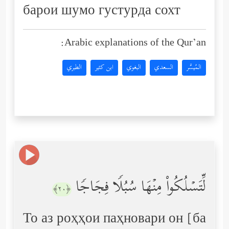
барои шумо густурда сохт
Arabic explanations of the Qur’an:
المُيسَّر
السعدي
البغوي
ابن كثير
الطبري
لِّتَسۡلُكُواْ مِنۡهَا سُبُلࣰا فِجَاجࣰا
﴿٢٠﴾
То аз роҳҳои паҳновари он [ба