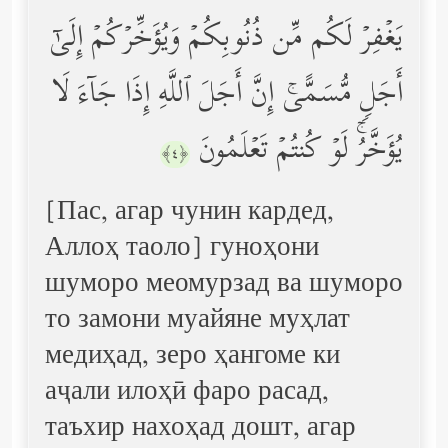
یَغۡفِرۡ لَكُم مِّن ذُنُوبِكُمۡ وَیُؤَخِّرۡكُمۡ إِلَىٰۤ
أَجَلࣲ مُّسَمًّىۚ إِنَّ أَجَلَ ٱللَّهِ إِذَا جَاۤءَ لَا
یُؤَخَّرُۚ لَوۡ كُنتُمۡ تَعۡلَمُونَ
﴿٤﴾
[Пас, агар чунин кардед,
Аллоҳ таоло] гуноҳони
шуморо меомурзад ва шуморо
то замони муайяне муҳлат
медиҳад, зеро ҳангоме ки
аҷали илоҳӣ фаро расад,
таъхир нахоҳад дошт, агар