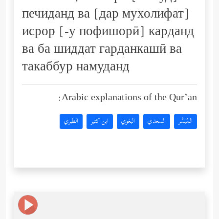
печиданд ва [дар мухолифат]
исрор [-у пофишорӣ] карданд
ва ба шиддат гарданкашӣ ва
такаббур намуданд
Arabic explanations of the Qur’an:
المُيسَّر
السعدي
البغوي
ابن كثير
الطبري