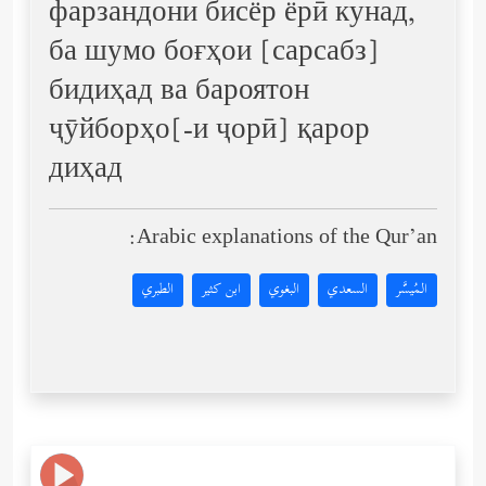
фарзандони бисёр ёрӣ кунад,
ба шумо боғҳои [сарсабз]
бидиҳад ва бароятон
ҷӯйборҳо[-и ҷорӣ] қарор
диҳад
Arabic explanations of the Qur’an:
المُيسَّر
السعدي
البغوي
ابن كثير
الطبري