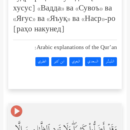
хусус] «Вадда» ва «Сувоъ» ва
«Яғус» ва «Яъуқ» ва «Наср»-ро
[раҳо накунед]
Arabic explanations of the Qur’an:
المُيسَّر
السعدي
البغوي
ابن كثير
الطبري