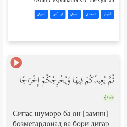
Arabic explanations of the Qur’an:
المُيسَّر
السعدي
البغوي
ابن كثير
الطبري
ثُمَّ یُعِیدُكُمۡ فِیهَا وَیُخۡرِجُكُمۡ إِخۡرَاجࣰا
﴿١٨﴾
Сипас шуморо ба он [замин]
бозмегардонад ва бори дигар