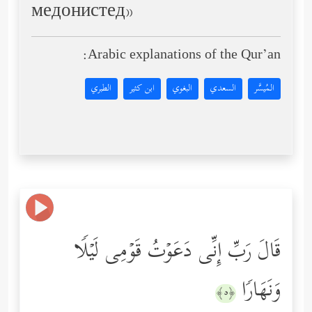
медонистед»
Arabic explanations of the Qur’an:
المُيسَّر
السعدي
البغوي
ابن كثير
الطبري
قَالَ رَبِّ إِنِّی دَعَوۡتُ قَوۡمِی لَیۡلࣰا
وَنَهَارࣰا
﴿٥﴾