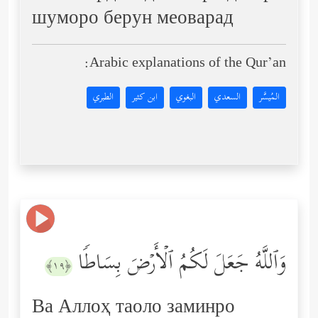
шуморо берун меоварад
Arabic explanations of the Qur’an:
المُيسَّر
السعدي
البغوي
ابن كثير
الطبري
وَٱللَّهُ جَعَلَ لَكُمُ ٱلۡأَرۡضَ بِسَاطࣰا
﴿١٩﴾
Ва Аллоҳ таоло заминро