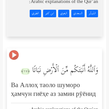
Arabic explanations of the Qur’an:
المُيسَّر
السعدي
البغوي
ابن كثير
الطبري
وَٱللَّهُ أَنۢبَتَكُم مِّنَ ٱلۡأَرۡضِ نَبَاتࣰا
﴿١٧﴾
Ва Аллоҳ таоло шуморо
ҳамчун гиёҳе аз замин рӯёнид