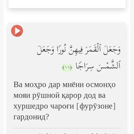
وَجَعَلَ ٱلۡقَمَرَ فِیهِنَّ نُورࣰا وَجَعَلَ
ٱلشَّمۡسَ سِرَاجࣰا
﴿١٦﴾
Ва моҳро дар миёни осмонҳо
мояи рӯшноӣ қарор дод ва
хуршедро чароғи [фурӯзоне]
гардонид?