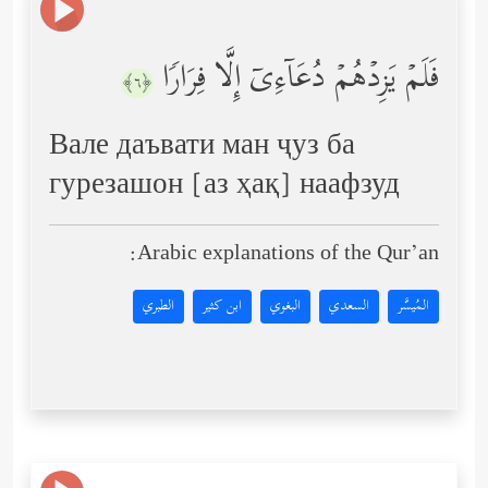
فَلَمۡ یَزِدۡهُمۡ دُعَاۤءِیۤ إِلَّا فِرَارࣰا
﴿٦﴾
Вале даъвати ман ҷуз ба
гурезашон [аз ҳақ] наафзуд
Arabic explanations of the Qur’an:
المُيسَّر
السعدي
البغوي
ابن كثير
الطبري