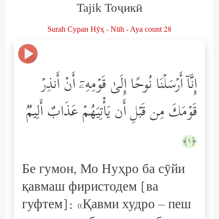
Tajik Тоҷикӣ
Surah Сураи Нӯҳ - Nūh - Aya count 28
إِنَّاۤ أَرۡسَلۡنَا نُوحًا إِلَىٰ قَوۡمِهِۦۤ أَنۡ أَنذِرۡ
قَوۡمَكَ مِن قَبۡلِ أَن یَأۡتِیَهُمۡ عَذَابٌ أَلِیمࣱ
﴿١﴾
Бе гумон, Мо Нуҳро ба сӯйи
қавмаш фиристодем [ва
гуфтем]: «Қавми худро – пеш