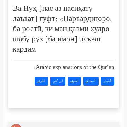
Ва Нуҳ [пас аз насиҳату
даъват] гуфт: «Парвардигоро,
ба ростӣ, ки ман қавми худро
шабу рӯз [ба имон] даъват
кардам
Arabic explanations of the Qur’an:
المُيسَّر
السعدي
البغوي
ابن كثير
الطبري