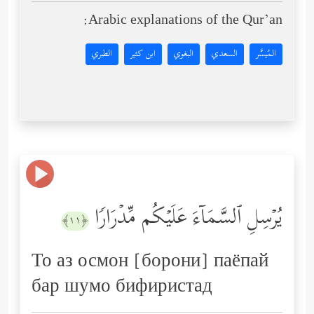
Arabic explanations of the Qur’an:
المُيسَّر
السعدي
البغوي
ابن كثير
الطبري
یُرۡسِلِ ٱلسَّمَاۤءَ عَلَیۡكُم مِّدۡرَارࣰا
﴿١١﴾
То аз осмон [борони] паёпай
бар шумо бифиристад