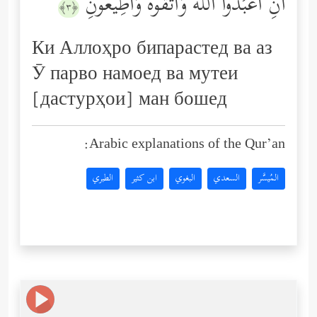
أَنِ ٱعۡبُدُواْ ٱللَّهَ وَٱتَّقُوهُ وَأَطِیعُونِ
﴿٣﴾
Ки Аллоҳро бипарастед ва аз
Ӯ парво намоед ва мутеи
[дастурҳои] ман бошед
Arabic explanations of the Qur’an:
المُيسَّر
السعدي
البغوي
ابن كثير
الطبري