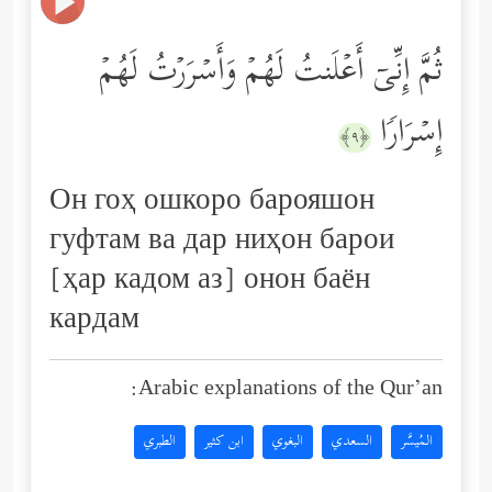
ثُمَّ إِنِّیۤ أَعۡلَنتُ لَهُمۡ وَأَسۡرَرۡتُ لَهُمۡ
إِسۡرَارࣰا
﴿٩﴾
Он гоҳ ошкоро барояшон
гуфтам ва дар ниҳон барои
[ҳар кадом аз] онон баён
кардам
Arabic explanations of the Qur’an:
المُيسَّر
السعدي
البغوي
ابن كثير
الطبري