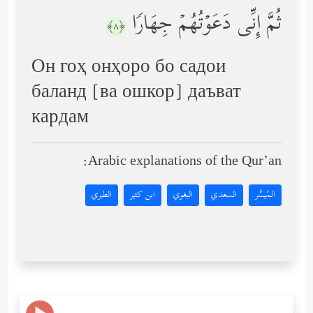
ثُمَّ إِنِّی دَعَوۡتُهُمۡ جِهَارࣰا
﴿٨﴾
Он гоҳ онҳоро бо садои
баланд [ва ошкор] даъват
кардам
Arabic explanations of the Qur’an:
المُيسَّر
السعدي
البغوي
ابن كثير
الطبري