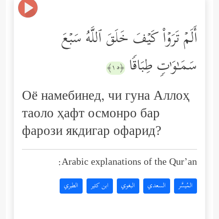
أَلَمۡ تَرَوۡاْ كَیۡفَ خَلَقَ ٱللَّهُ سَبۡعَ
سَمَـٰوَ ٰ⁠تࣲ طِبَاقࣰا
﴿١٥﴾
Оё намебинед, чи гуна Аллоҳ
таоло ҳафт осмонро бар
фарози якдигар офарид?
Arabic explanations of the Qur’an:
المُيسَّر
السعدي
البغوي
ابن كثير
الطبري