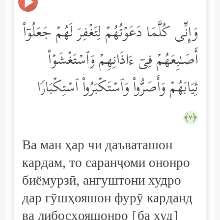
وَإِنِّی كُلَّمَا دَعَوۡتُهُمۡ لِتَغۡفِرَ لَهُمۡ جَعَلُوۤاْ
أَصَـٰبِعَهُمۡ فِیۤ ءَاذَانِهِمۡ وَٱسۡتَغۡشَوۡاْ
ثِیَابَهُمۡ وَأَصَرُّواْ وَٱسۡتَكۡبَرُواْ ٱسۡتِكۡبَارࣰا
﴿٧﴾
Ва ман ҳар чи даъваташон
кардам, то саранҷоми ононро
биёмурзӣ, ангуштони худро
дар гӯшҳояшон фурӯ карданд
ва либосҳояшонро [ба худ]