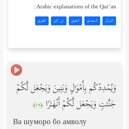
Arabic explanations of the Qur’an:
المُيسَّر
السعدي
البغوي
ابن كثير
الطبري
وَیُمۡدِدۡكُم بِأَمۡوَ ٰ⁠لࣲ وَبَنِینَ وَیَجۡعَل لَّكُمۡ
جَنَّـٰتࣲ وَیَجۡعَل لَّكُمۡ أَنۡهَـٰرࣰا
﴿١٢﴾
Ва шуморо бо амволу