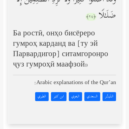
وَقَدۡ أَضَلُّواْ كَثِیرࣰاۖ وَلَا تَزِدِ ٱلظَّـٰلِمِینَ إِلَّا
ضَلَـٰلࣰا
﴿٢٤﴾
Ба ростӣ, онҳо бисёреро
гумроҳ карданд ва [ту эй
Парвардигор] ситамгоронро
ҷуз гумроҳӣ маафзой»
Arabic explanations of the Qur’an:
المُيسَّر
السعدي
البغوي
ابن كثير
الطبري