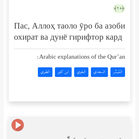
﴿٢٥﴾
Пас, Аллоҳ таоло ӯро ба азоби
охират ва дунё гирифтор кард
Arabic explanations of the Qur’an:
المُيسَّر
السعدي
البغوي
ابن كثير
الطبري