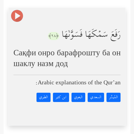
رَفَعَ سَمۡكَهَا فَسَوَّىٰهَا
﴿٢٨﴾
Сақфи онро барафрошту ба он
шаклу назм дод
Arabic explanations of the Qur’an:
المُيسَّر
السعدي
البغوي
ابن كثير
الطبري