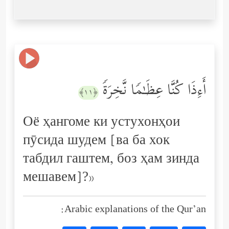
أَءِذَا كُنَّا عِظَـٰمࣰا نَّخِرَةࣰ
﴿١١﴾
Оё ҳангоме ки устухонҳои
пӯсида шудем [ва ба хок
табдил гаштем, боз ҳам зинда
мешавем]?»
Arabic explanations of the Qur’an: