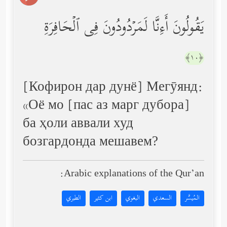
یَقُولُونَ أَءِنَّا لَمَرۡدُودُونَ فِی ٱلۡحَافِرَةِ
﴿١٠﴾
[Кофирон дар дунё] Мегӯянд:
«Оё мо [пас аз марг дубора]
ба ҳоли аввали худ
бозгардонда мешавем?
Arabic explanations of the Qur’an:
المُيسَّر
السعدي
البغوي
ابن كثير
الطبري