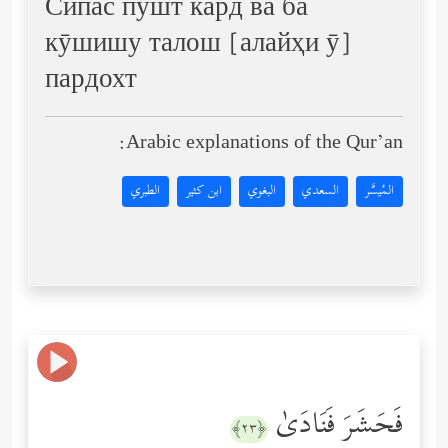
Сипас пушт кард ва ба
кӯшишу талош [алайҳи ӯ]
пардохт
Arabic explanations of the Qur’an:
المُيسَّر
السعدي
البغوي
ابن كثير
الطبري
فَحَشَرَ فَنَادَىٰ
﴿٢٣﴾