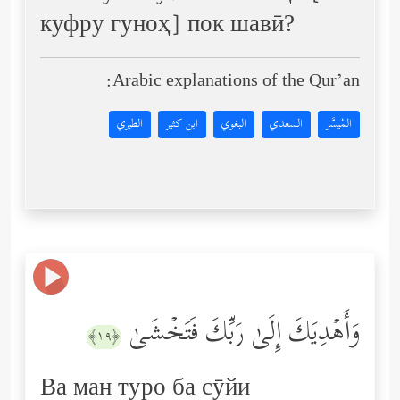
куфру гуноҳ] пок шавӣ?
Arabic explanations of the Qur’an:
المُيسَّر
السعدي
البغوي
ابن كثير
الطبري
وَأَهۡدِیَكَ إِلَىٰ رَبِّكَ فَتَخۡشَىٰ
﴿١٩﴾
Ва ман туро ба сӯйи