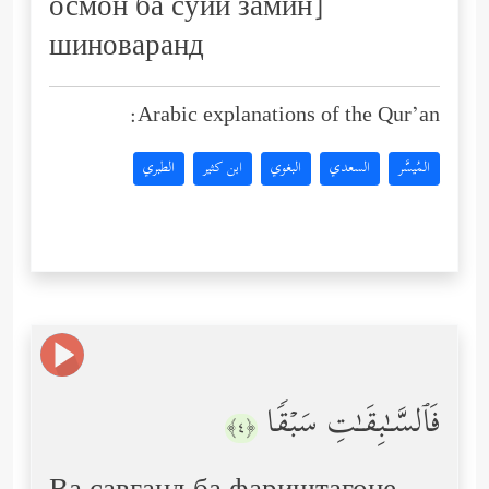
осмон ба сӯйи замин]
шиноваранд
Arabic explanations of the Qur’an:
المُيسَّر
السعدي
البغوي
ابن كثير
الطبري
فَٱلسَّـٰبِقَـٰتِ سَبۡقࣰا
﴿٤﴾