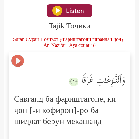
Listen
Tajik Тоҷикӣ
Surah Сураи Нозиъот (Фариштагони гирандаи ҷон) -
An-Nāzi‘āt - Aya count 46
وَٱلنَّـٰزِعَـٰتِ غَرۡقࣰا
﴿١﴾
Савганд ба фариштагоне, ки
ҷон [-и кофирон]-ро ба
шиддат берун мекашанд