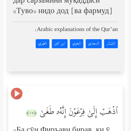
дар сарзамини муқаддаси
«Туво» нидо дод [ва фармуд]
Arabic explanations of the Qur’an:
المُيسَّر
السعدي
البغوي
ابن كثير
الطبري
ٱذۡهَبۡ إِلَىٰ فِرۡعَوۡنَ إِنَّهُۥ طَغَىٰ
﴿١٧﴾
«Ба сӯи Фиръавн бирав, ки ӯ