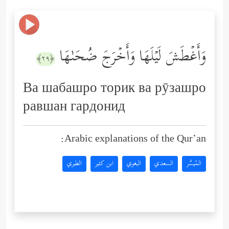
وَأَغۡطَشَ لَیۡلَهَا وَأَخۡرَجَ ضُحَىٰهَا
﴿٢٩﴾
Ва шабашро торик ва рӯзашро
равшан гардонид
Arabic explanations of the Qur’an:
المُيسَّر
السعدي
البغوي
ابن كثير
الطبري