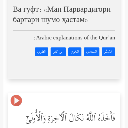
Ва гуфт: «Ман Парвардигори
бартари шумо ҳастам»
Arabic explanations of the Qur’an:
المُيسَّر
السعدي
البغوي
ابن كثير
الطبري
فَأَخَذَهُ ٱللَّهُ نَكَالَ ٱلۡـَٔاخِرَةِ وَٱلۡأُولَىٰۤ