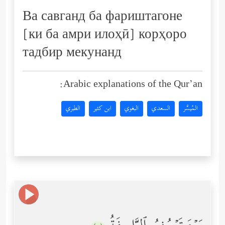
Ва савганд ба фариштагоне
[ки ба амри илоҳӣ] корҳоро
тадбир мекунанд
Arabic explanations of the Qur’an:
المُيسَّر
السعدي
البغوي
ابن كثير
الطبري