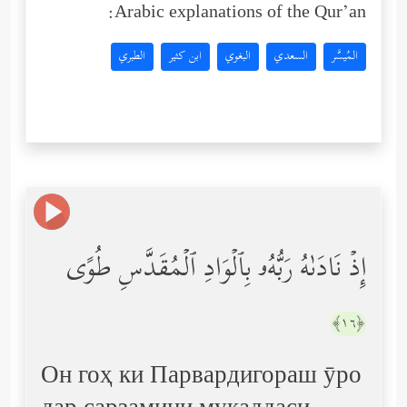
Arabic explanations of the Qur’an:
المُيسَّر
السعدي
البغوي
ابن كثير
الطبري
إِذۡ نَادَىٰهُ رَبُّهُۥ بِٱلۡوَادِ ٱلۡمُقَدَّسِ طُوًى
﴿١٦﴾
Он гоҳ ки Парвардигораш ӯро