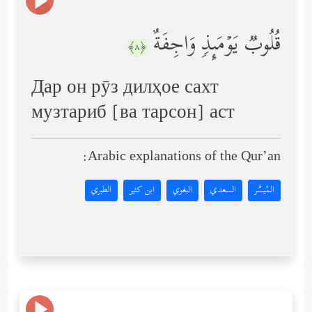
قُلُوبࣱ یَوۡمَىِٕذࣲ وَاجِفَةٌ
﴿٨﴾
Дар он рӯз дилҳое сахт
музтариб [ва тарсон] аст
Arabic explanations of the Qur’an:
المُيسَّر
السعدي
البغوي
ابن كثير
الطبري