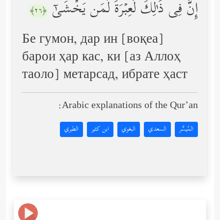
إِنَّ فِی ذَ ٰ⁠لِكَ لَعِبۡرَةࣰ لِّمَن یَخۡشَىٰۤ
﴿٢٦﴾
Бе гумон, дар ин [воқеа]
барои ҳар кас, ки [аз Аллоҳ
таоло] метарсад, ибрате ҳаст
Arabic explanations of the Qur’an:
المُيسَّر
السعدي
البغوي
ابن كثير
الطبري