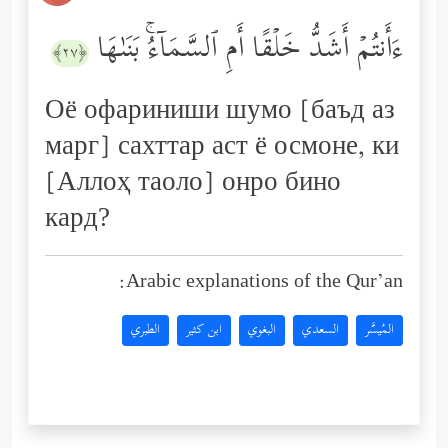
ءَأَنتُمۡ أَشَدُّ خَلۡقًا أَمِ ٱلسَّمَاۤءُۚ بَنَىٰهَا
﴿٢٧﴾
Оё офариниши шумо [баъд аз
марг] сахттар аст ё осмоне, ки
[Аллоҳ таоло] онро бино
кард?
Arabic explanations of the Qur’an:
المُيسَّر
السعدي
البغوي
ابن كثير
الطبري