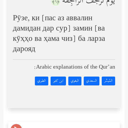
یَوۡمَ تَرۡجُفُ ٱلرَّاجِفَةُ
﴿٦﴾
Рӯзе, ки [пас аз аввалин
дамидан дар сур] замин [ва
кӯҳҳо ва ҳама чиз] ба ларза
дарояд
Arabic explanations of the Qur’an:
المُيسَّر
السعدي
البغوي
ابن كثير
الطبري