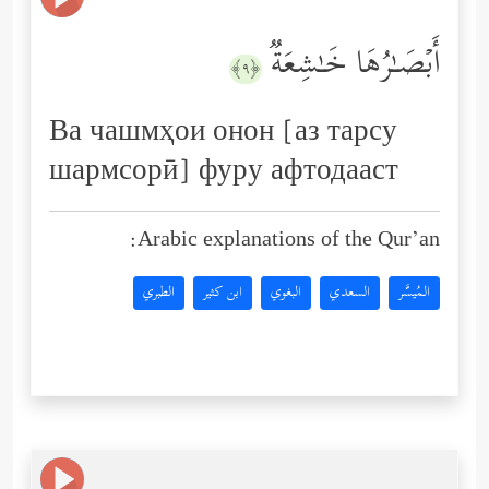
أَبۡصَـٰرُهَا خَـٰشِعَةࣱ
﴿٩﴾
Ва чашмҳои онон [аз тарсу
шармсорӣ] фуру афтодааст
Arabic explanations of the Qur’an:
المُيسَّر
السعدي
البغوي
ابن كثير
الطبري