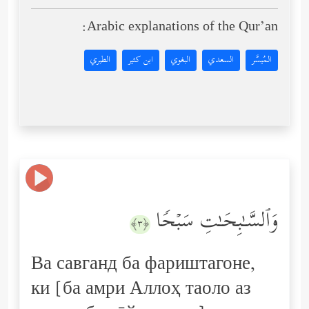
Arabic explanations of the Qur’an:
المُيسَّر
السعدي
البغوي
ابن كثير
الطبري
وَٱلسَّـٰبِحَـٰتِ سَبۡحࣰا
﴿٣﴾
Ва савганд ба фариштагоне,
ки [ба амри Аллоҳ таоло аз