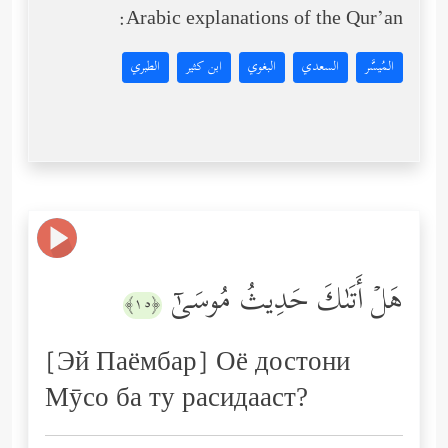
Arabic explanations of the Qur’an:
المُيسَّر
السعدي
البغوي
ابن كثير
الطبري
هَلۡ أَتَىٰكَ حَدِیثُ مُوسَىٰۤ
﴿١٥﴾
[Эй Паёмбар] Оё достони
Мӯсо ба ту расидааст?