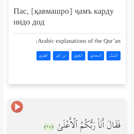
Пас, [қавмашро] ҷамъ карду
нидо дод
Arabic explanations of the Qur’an:
المُيسَّر
السعدي
البغوي
ابن كثير
الطبري
فَقَالَ أَنَا۠ رَبُّكُمُ ٱلۡأَعۡلَىٰ
﴿٢٤﴾