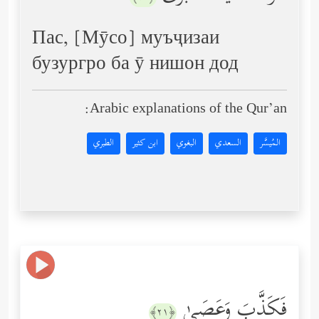
Пас, [Мӯсо] муъҷизаи
бузургро ба ӯ нишон дод
Arabic explanations of the Qur’an:
المُيسَّر
السعدي
البغوي
ابن كثير
الطبري
فَكَذَّبَ وَعَصَىٰ
﴿٢١﴾