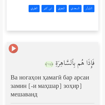
المُيسَّر
السعدي
البغوي
ابن كثير
الطبري
فَإِذَا هُم بِٱلسَّاهِرَةِ
﴿١٤﴾
Ва ногаҳон ҳамагӣ бар арсаи
замин [-и маҳшар] зоҳир]
мешаванд