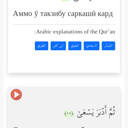
Аммо ӯ такзибу саркашӣ кард
Arabic explanations of the Qur’an:
المُيسَّر
السعدي
البغوي
ابن كثير
الطبري
ثُمَّ أَدۡبَرَ یَسۡعَىٰ
﴿٢٢﴾