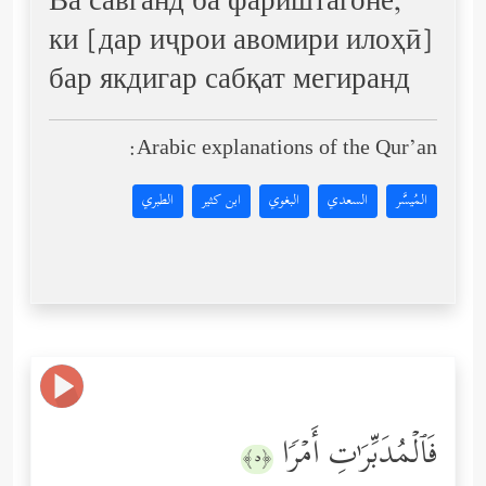
Ва савганд ба фариштагоне,
ки [дар иҷрои авомири илоҳӣ]
бар якдигар сабқат мегиранд
Arabic explanations of the Qur’an:
المُيسَّر
السعدي
البغوي
ابن كثير
الطبري
فَٱلۡمُدَبِّرَ ٰ⁠تِ أَمۡرࣰا
﴿٥﴾