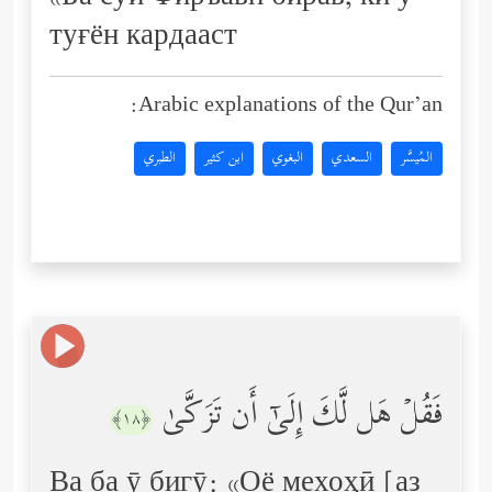
туғён кардааст
Arabic explanations of the Qur’an:
المُيسَّر
السعدي
البغوي
ابن كثير
الطبري
فَقُلۡ هَل لَّكَ إِلَىٰۤ أَن تَزَكَّىٰ
﴿١٨﴾
Ва ба ӯ бигӯ: «Оё мехоҳӣ [аз