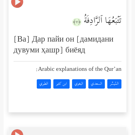
تَتۡبَعُهَا ٱلرَّادِفَةُ
﴿٧﴾
[Ва] Дар пайи он [дамидани
дувуми ҳашр] биёяд
Arabic explanations of the Qur’an:
المُيسَّر
السعدي
البغوي
ابن كثير
الطبري