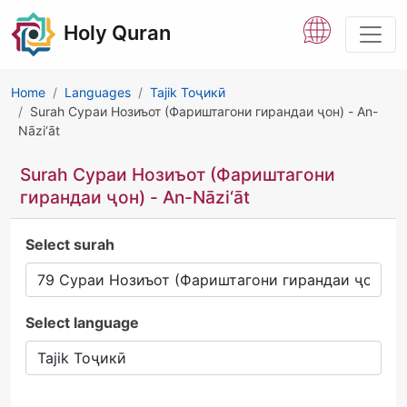
Holy Quran
Home
Languages
Tajik Тоҷикӣ
Surah Сураи Нозиъот (Фариштагони гирандаи ҷон) - An-
Nāzi‘āt
Surah Сураи Нозиъот (Фариштагони
гирандаи ҷон) - An-Nāzi‘āt
Select surah
Select language