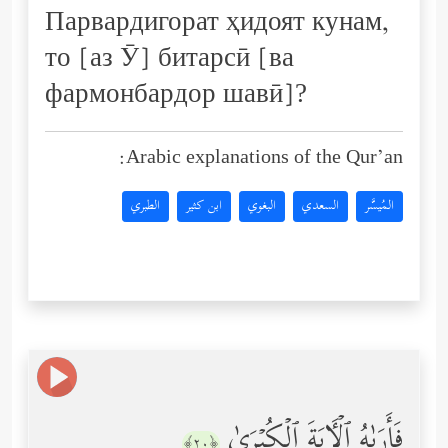
Парвардигорат ҳидоят кунам,
то [аз Ӯ] битарсӣ [ва
фармонбардор шавӣ]?
Arabic explanations of the Qur’an:
المُيسَّر
السعدي
البغوي
ابن كثير
الطبري
فَأَرَىٰهُ ٱلۡـَٔایَةَ ٱلۡكُبۡرَىٰ
﴿٢٠﴾