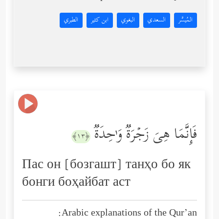
المُيسَّر
السعدي
البغوي
ابن كثير
الطبري
فَإِنَّمَا هِیَ زَجۡرَةࣱ وَ ٰ⁠حِدَةࣱ
﴿١٣﴾
Пас он [бозгашт] танҳо бо як
бонги боҳайбат аст
Arabic explanations of the Qur’an: