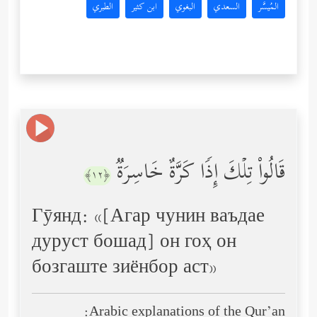
المُيسَّر
السعدي
البغوي
ابن كثير
الطبري
قَالُواْ تِلۡكَ إِذࣰا كَرَّةٌ خَاسِرَةࣱ
﴿١٢﴾
Гӯянд: «[Агар чунин ваъдае
дуруст бошад] он гоҳ он
бозгаште зиёнбор аст»
Arabic explanations of the Qur’an: