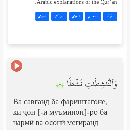
Arabic explanations of the Qur’an:
المُيسَّر
السعدي
البغوي
ابن كثير
الطبري
وَٱلنَّـٰشِطَـٰتِ نَشۡطࣰا
﴿٢﴾
Ва савганд ба фариштагоне,
ки ҷон [-и муъминон]-ро ба
нармӣ ва осонӣ мегиранд