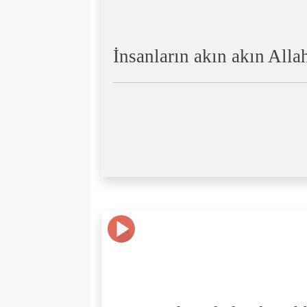
İnsanların akın akın All