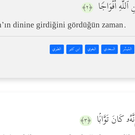
ٱللَّهِ أَفۡوَاجࣰا
﴿٢﴾
ah’ın dinine girdiğini gördüğün zaman.
المُيسَّر
السعدي
البغوي
ابن كثير
الطبري
َّهُۥ كَانَ تَوَّابَۢا
﴿٣﴾