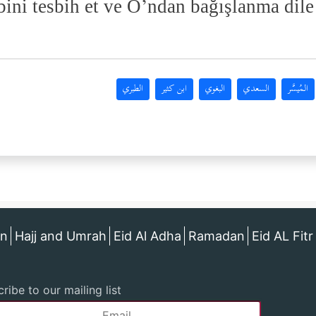
ni tesbih et ve O’ndan bağışlanma dile
المُيسَّر
السعدي
البغوي
ابن كثير
الطبري
an
Hajj and Umrah
Eid Al Adha
Ramadan
Eid AL Fitr
ribe to our mailing list