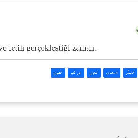
ve fetih gerçekleştiği zaman.
المُيسَّر
السعدي
البغوي
ابن كثير
الطبري