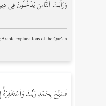
وَرَأَیۡتَ ٱلنَّاسَ یَدۡخُلُونَ فِی دِینِ 
Arabic explanations of the Qur’an:
فَسَبِّحۡ بِحَمۡدِ رَبِّكَ وَٱسۡتَغۡفِرۡهُۚ إِن