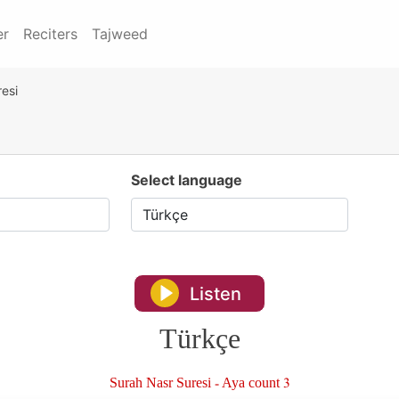
er
Reciters
Tajweed
esi
Select language
Listen
Türkçe
Surah Nasr Suresi - Aya count 3