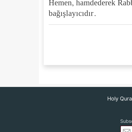
Hemen, hamdederek Rabbi
bağışlayıcıdır.
Holy Qur
Subsc