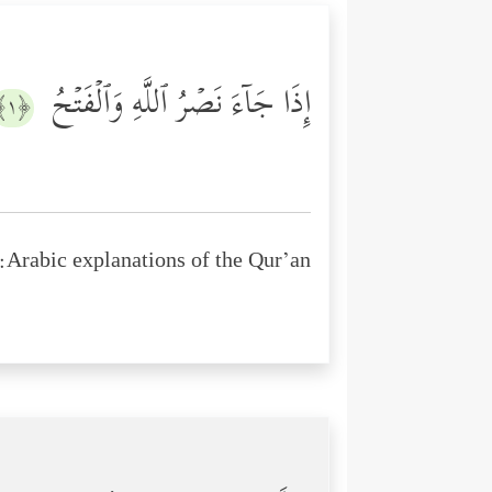
إِذَا جَاۤءَ نَصۡرُ ٱللَّهِ وَٱلۡفَتۡحُ
﴿١﴾
Arabic explanations of the Qur’an: