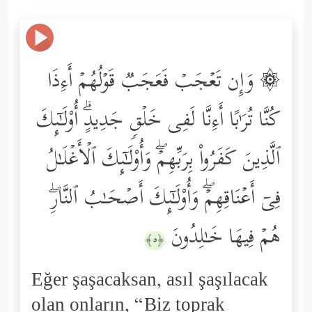
۞ وَإِن تَعۡجَبۡ فَعَجَبࣱ قَوۡلُهُمۡ أَءِذَا
كُنَّا تُرَ ٰ⁠بًا أَءِنَّا لَفِی خَلۡقࣲ جَدِیدٍۗ أُوْلَـٰۤىِٕكَ
ٱلَّذِینَ كَفَرُواْ بِرَبِّهِمۡۖ وَأُوْلَـٰۤىِٕكَ ٱلۡأَغۡلَـٰلُ
فِیۤ أَعۡنَاقِهِمۡۖ وَأُوْلَـٰۤىِٕكَ أَصۡحَـٰبُ ٱلنَّارِۖ
هُمۡ فِیهَا خَـٰلِدُونَ
﴿٥﴾
Eğer şaşacaksan, asıl şaşılacak
olan onların, “Biz toprak