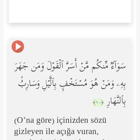
سَوَاۤءࣱ مِّنكُم مَّنۡ أَسَرَّ ٱلۡقَوۡلَ وَمَن جَهَرَ
بِهِۦ وَمَنۡ هُوَ مُسۡتَخۡفِۭ بِٱلَّیۡلِ وَسَارِبُۢ
بِٱلنَّهَارِ
﴿١٠﴾
(O’na göre) içinizden sözü
gizleyen ile açığa vuran,