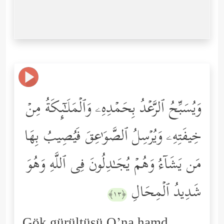
وَیُسَبِّحُ ٱلرَّعۡدُ بِحَمۡدِهِۦ وَٱلۡمَلَـٰۤىِٕكَةُ مِنۡ
خِیفَتِهِۦ وَیُرۡسِلُ ٱلصَّوَ ٰ⁠عِقَ فَیُصِیبُ بِهَا
مَن یَشَاۤءُ وَهُمۡ یُجَـٰدِلُونَ فِی ٱللَّهِ وَهُوَ
شَدِیدُ ٱلۡمِحَالِ
﴿١٣﴾