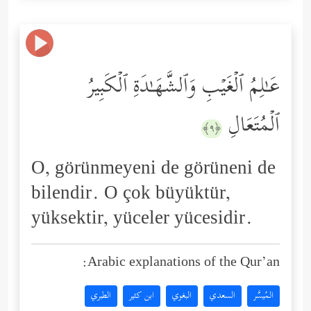
عَـٰلِمُ ٱلۡغَیۡبِ وَٱلشَّهَـٰدَةِ ٱلۡكَبِیرُ
ٱلۡمُتَعَالِ
﴿٩﴾
O, görünmeyeni de görüneni de
bilendir. O çok büyüktür,
yüksektir, yüceler yücesidir.
Arabic explanations of the Qur’an:
المُيسَّر
السعدي
البغوي
ابن كثير
الطبري