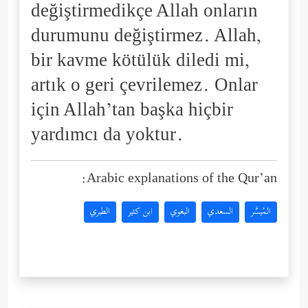
değiştirmedikçe Allah onların
durumunu değiştirmez. Allah,
bir kavme kötülük diledi mi,
artık o geri çevrilemez. Onlar
için Allah’tan başka hiçbir
yardımcı da yoktur.
Arabic explanations of the Qur’an:
المُيسَّر
السعدي
البغوي
ابن كثير
الطبري