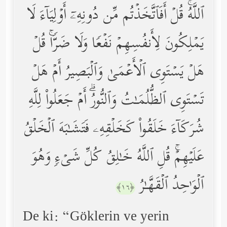
ٱللَّهُۚ قُلۡ أَفَٱتَّخَذۡتُم مِّن دُونِهِۦۤ أَوۡلِیَاۤءَ لَا
یَمۡلِكُونَ لِأَنفُسِهِمۡ نَفۡعࣰا وَلَا ضَرࣰّاۚ قُلۡ
هَلۡ یَسۡتَوِی ٱلۡأَعۡمَىٰ وَٱلۡبَصِیرُ أَمۡ هَلۡ
تَسۡتَوِی ٱلظُّلُمَـٰتُ وَٱلنُّورُۗ أَمۡ جَعَلُواْ لِلَّهِ
شُرَكَاۤءَ خَلَقُواْ كَخَلۡقِهِۦ فَتَشَـٰبَهَ ٱلۡخَلۡقُ
عَلَیۡهِمۡۚ قُلِ ٱللَّهُ خَـٰلِقُ كُلِّ شَیۡءࣲ وَهُوَ
ٱلۡوَ ٰ⁠حِدُ ٱلۡقَهَّـٰرُ
﴿١٦﴾
De ki: “Göklerin ve yerin