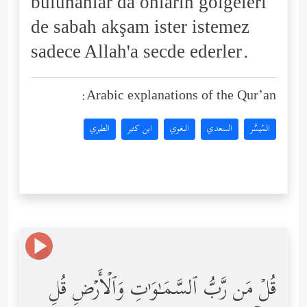
bulunanlar da onların gölgeleri
de sabah akşam ister istemez
sadece Allah'a secde ederler.
Arabic explanations of the Qur’an:
المُيسَّر
السعدي
البغوي
ابن كثير
الطبري
قُلۡ مَن رَّبُّ ٱلسَّمَـٰوَ ٰ⁠تِ وَٱلۡأَرۡضِ قُلِ