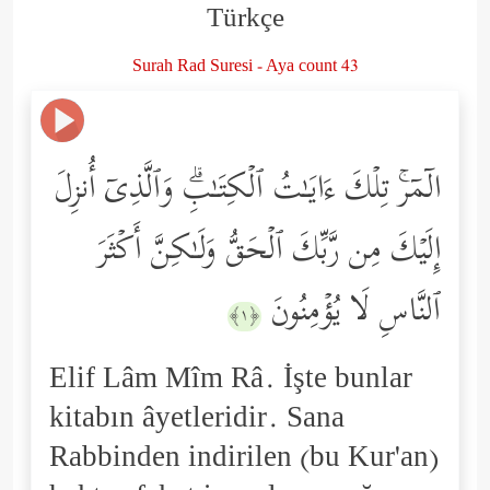
Türkçe
Surah Rad Suresi - Aya count 43
الۤمۤرۚ تِلۡكَ ءَایَـٰتُ ٱلۡكِتَـٰبِۗ وَٱلَّذِیۤ أُنزِلَ
إِلَیۡكَ مِن رَّبِّكَ ٱلۡحَقُّ وَلَـٰكِنَّ أَكۡثَرَ
ٱلنَّاسِ لَا یُؤۡمِنُونَ
﴿١﴾
Elif Lâm Mîm Râ. İşte bunlar
kitabın âyetleridir. Sana
Rabbinden indirilen (bu Kur'an)