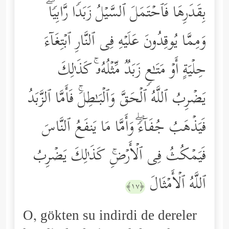
بِقَدَرِهَا فَٱحۡتَمَلَ ٱلسَّیۡلُ زَبَدࣰا رَّابِیࣰاۖ
وَمِمَّا یُوقِدُونَ عَلَیۡهِ فِی ٱلنَّارِ ٱبۡتِغَاۤءَ
حِلۡیَةٍ أَوۡ مَتَـٰعࣲ زَبَدࣱ مِّثۡلُهُۥۚ كَذَ ٰ⁠لِكَ
یَضۡرِبُ ٱللَّهُ ٱلۡحَقَّ وَٱلۡبَـٰطِلَۚ فَأَمَّا ٱلزَّبَدُ
فَیَذۡهَبُ جُفَاۤءࣰۖ وَأَمَّا مَا یَنفَعُ ٱلنَّاسَ
فَیَمۡكُثُ فِی ٱلۡأَرۡضِۚ كَذَ ٰ⁠لِكَ یَضۡرِبُ
ٱللَّهُ ٱلۡأَمۡثَالَ
﴿١٧﴾
O, gökten su indirdi de dereler