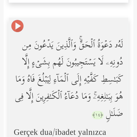
لَهُۥ دَعۡوَةُ ٱلۡحَقِّۚ وَٱلَّذِینَ یَدۡعُونَ مِن
دُونِهِۦ لَا یَسۡتَجِیبُونَ لَهُم بِشَیۡءٍ إِلَّا
كَبَـٰسِطِ كَفَّیۡهِ إِلَى ٱلۡمَاۤءِ لِیَبۡلُغَ فَاهُ وَمَا
هُوَ بِبَـٰلِغِهِۦۚ وَمَا دُعَاۤءُ ٱلۡكَـٰفِرِینَ إِلَّا فِی
ضَلَـٰلࣲ
﴿١٤﴾
Gerçek dua/ibadet yalnızca