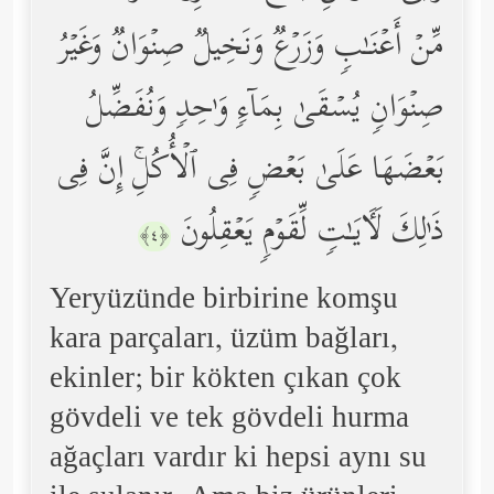
مِّنۡ أَعۡنَـٰبࣲ وَزَرۡعࣱ وَنَخِیلࣱ صِنۡوَانࣱ وَغَیۡرُ
صِنۡوَانࣲ یُسۡقَىٰ بِمَاۤءࣲ وَ ٰ⁠حِدࣲ وَنُفَضِّلُ
بَعۡضَهَا عَلَىٰ بَعۡضࣲ فِی ٱلۡأُكُلِۚ إِنَّ فِی
ذَ ٰ⁠لِكَ لَـَٔایَـٰتࣲ لِّقَوۡمࣲ یَعۡقِلُونَ
﴿٤﴾
Yeryüzünde birbirine komşu
kara parçaları, üzüm bağları,
ekinler; bir kökten çıkan çok
gövdeli ve tek gövdeli hurma
ağaçları vardır ki hepsi aynı su