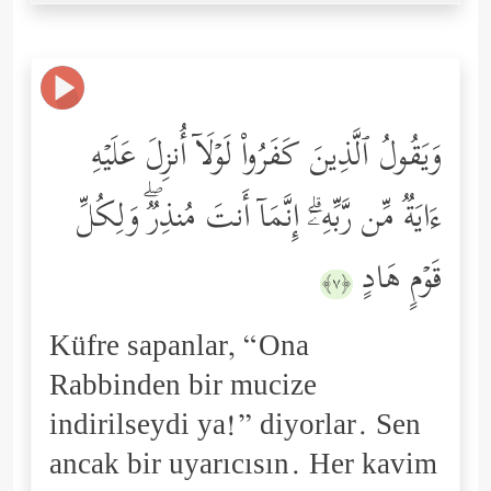
وَیَقُولُ ٱلَّذِینَ كَفَرُواْ لَوۡلَاۤ أُنزِلَ عَلَیۡهِ
ءَایَةࣱ مِّن رَّبِّهِۦۤۗ إِنَّمَاۤ أَنتَ مُنذِرࣱۖ وَلِكُلِّ
قَوۡمٍ هَادٍ
﴿٧﴾
Küfre sapanlar, “Ona
Rabbinden bir mucize
indirilseydi ya!” diyorlar. Sen
ancak bir uyarıcısın. Her kavim