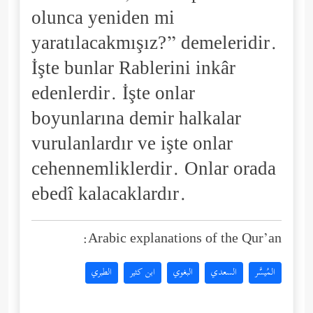
olunca yeniden mi
yaratılacakmışız?” demeleridir.
İşte bunlar Rablerini inkâr
edenlerdir. İşte onlar
boyunlarına demir halkalar
vurulanlardır ve işte onlar
cehennemliklerdir. Onlar orada
ebedî kalacaklardır.
Arabic explanations of the Qur’an:
المُيسَّر
السعدي
البغوي
ابن كثير
الطبري