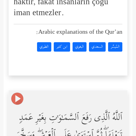
haktır, fakat insanların çoğu
iman etmezler.
Arabic explanations of the Qur’an:
المُيسَّر
السعدي
البغوي
ابن كثير
الطبري
ٱللَّهُ ٱلَّذِی رَفَعَ ٱلسَّمَـٰوَ ٰ⁠تِ بِغَیۡرِ عَمَدࣲ
تَرَوۡنَهَاۖ ثُمَّ ٱسۡتَوَىٰ عَلَى ٱلۡعَرۡشِۖ وَسَخَّرَ