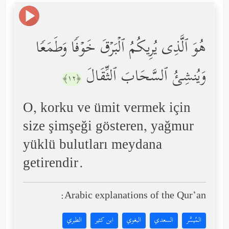
هُوَ ٱلَّذِی یُرِیكُمُ ٱلۡبَرۡقَ خَوۡفࣰا وَطَمَعࣰا
وَیُنشِئُ ٱلسَّحَابَ ٱلثِّقَالَ
﴿١٢﴾
O, korku ve ümit vermek için
size şimşeği gösteren, yağmur
yüklü bulutları meydana
getirendir.
Arabic explanations of the Qur’an:
المُيسَّر
السعدي
البغوي
ابن كثير
الطبري