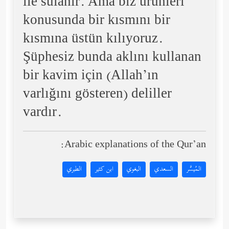
ile sulanır. Ama biz ürünleri
konusunda bir kısmını bir
kısmına üstün kılıyoruz.
Şüphesiz bunda aklını kullanan
bir kavim için (Allah’ın
varlığını gösteren) deliller
vardır.
Arabic explanations of the Qur’an:
المُيسَّر
السعدي
البغوي
ابن كثير
الطبري