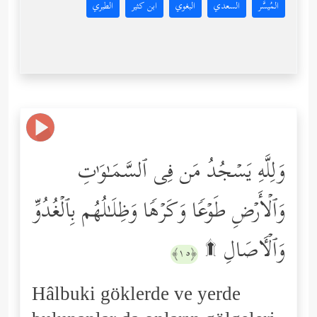
المُيسَّر
السعدي
البغوي
ابن كثير
الطبري
وَلِلَّهِ یَسۡجُدُ مَن فِی ٱلسَّمَـٰوَ ٰ⁠تِ
وَٱلۡأَرۡضِ طَوۡعࣰا وَكَرۡهࣰا وَظِلَـٰلُهُم بِٱلۡغُدُوِّ
وَٱلۡـَٔاصَالِ ۩
﴿١٥﴾
Hâlbuki göklerde ve yerde