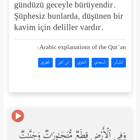
gündüzü geceyle bürüyendir.
Şüphesiz bunlarda, düşünen bir
kavim için deliller vardır.
Arabic explanations of the Qur’an:
المُيسَّر
السعدي
البغوي
ابن كثير
الطبري
وَفِی ٱلۡأَرۡضِ قِطَعࣱ مُّتَجَـٰوِرَ ٰ⁠تࣱ وَجَنَّـٰتࣱ