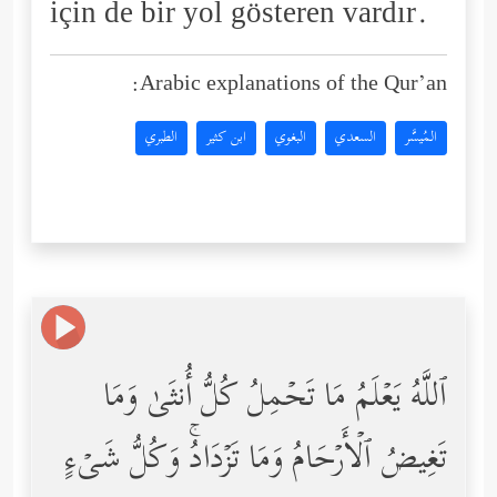
için de bir yol gösteren vardır.
Arabic explanations of the Qur’an:
المُيسَّر
السعدي
البغوي
ابن كثير
الطبري
ٱللَّهُ یَعۡلَمُ مَا تَحۡمِلُ كُلُّ أُنثَىٰ وَمَا
تَغِیضُ ٱلۡأَرۡحَامُ وَمَا تَزۡدَادُۚ وَكُلُّ شَیۡءٍ