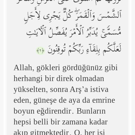
ٱلشَّمۡسَ وَٱلۡقَمَرَۖ كُلࣱّ یَجۡرِی لِأَجَلࣲ
مُّسَمࣰّىۚ یُدَبِّرُ ٱلۡأَمۡرَ یُفَصِّلُ ٱلۡـَٔایَـٰتِ
لَعَلَّكُم بِلِقَاۤءِ رَبِّكُمۡ تُوقِنُونَ
﴿٢﴾
Allah, gökleri gördüğünüz gibi
herhangi bir direk olmadan
yükselten, sonra Arş’a istiva
eden, güneşe de aya da emrine
boyun eğdirendir. Bunların
hepsi belli bir zamana kadar
akıp gitmektedir. O, her işi