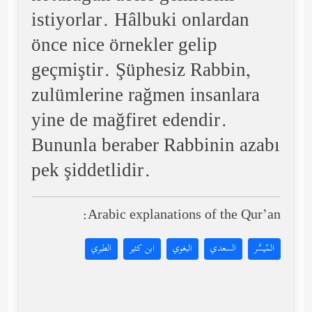
istiyorlar. Hâlbuki onlardan
önce nice örnekler gelip
geçmiştir. Şüphesiz Rabbin,
zulümlerine rağmen insanlara
yine de mağfiret edendir.
Bununla beraber Rabbinin azabı
pek şiddetlidir.
Arabic explanations of the Qur’an:
المُيسَّر
السعدي
البغوي
ابن كثير
الطبري