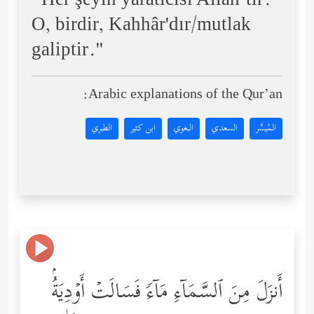
“Her şeyin yaratıcısı Allah’tır.
O, birdir, Kahhâr'dır/mutlak
galiptir.''
Arabic explanations of the Qur’an:
المُيسَّر
السعدي
البغوي
ابن كثير
الطبري
أَنزَلَ مِنَ ٱلسَّمَاۤءِ مَاۤءࣰ فَسَالَتۡ أَوۡدِیَةُۢ