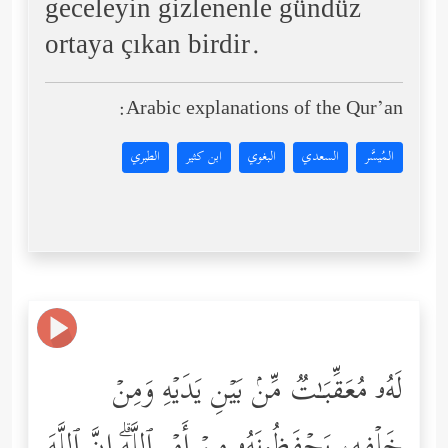
geceleyin gizlenenle gündüz
ortaya çıkan birdir.
Arabic explanations of the Qur’an:
المُيسَّر
السعدي
البغوي
ابن كثير
الطبري
لَهُۥ مُعَقِّبَـٰتࣱ مِّنۢ بَیۡنِ یَدَیۡهِ وَمِنۡ