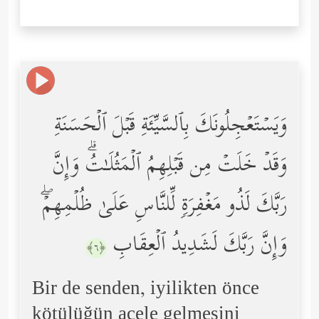
وَیَسۡتَعۡجِلُونَكَ بِٱلسَّیِّئَةِ قَبۡلَ ٱلۡحَسَنَةِ
وَقَدۡ خَلَتۡ مِن قَبۡلِهِمُ ٱلۡمَثُلَـٰتُۗ وَإِنَّ
رَبَّكَ لَذُو مَغۡفِرَةࣲ لِّلنَّاسِ عَلَىٰ ظُلۡمِهِمۡۖ
وَإِنَّ رَبَّكَ لَشَدِیدُ ٱلۡعِقَابِ
﴿٦﴾
Bir de senden, iyilikten önce
kötülüğün acele gelmesini