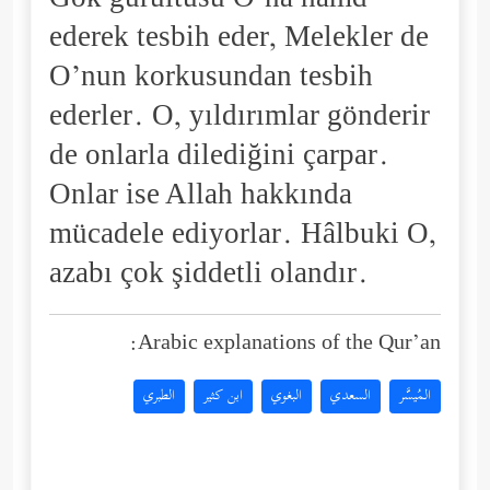
Gök gürültüsü O’na hamd
ederek tesbih eder, Melekler de
O’nun korkusundan tesbih
ederler. O, yıldırımlar gönderir
de onlarla dilediğini çarpar.
Onlar ise Allah hakkında
mücadele ediyorlar. Hâlbuki O,
azabı çok şiddetli olandır.
Arabic explanations of the Qur’an:
المُيسَّر
السعدي
البغوي
ابن كثير
الطبري