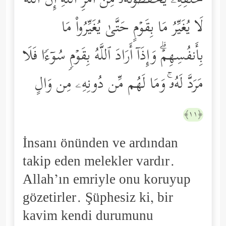
خَلۡفِهِۦ یَحۡفَظُونَهُۥ مِنۡ أَمۡرِ ٱللَّهِۗ إِنَّ ٱللَّهَ
لَا یُغَیِّرُ مَا بِقَوۡمٍ حَتَّىٰ یُغَیِّرُواْ مَا
بِأَنفُسِهِمۡۗ وَإِذَاۤ أَرَادَ ٱللَّهُ بِقَوۡمࣲ سُوۤءࣰا فَلَا
مَرَدَّ لَهُۥۚ وَمَا لَهُم مِّن دُونِهِۦ مِن وَالٍ
﴿١١﴾
İnsanı önünden ve ardından
takip eden melekler vardır.
Allah’ın emriyle onu koruyup
gözetirler. Şüphesiz ki, bir
kavim kendi durumunu