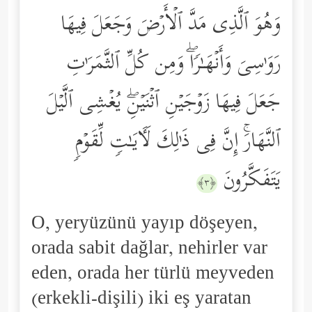
وَهُوَ ٱلَّذِی مَدَّ ٱلۡأَرۡضَ وَجَعَلَ فِیهَا
رَوَ ٰ⁠سِیَ وَأَنۡهَـٰرࣰاۖ وَمِن كُلِّ ٱلثَّمَرَ ٰ⁠تِ
جَعَلَ فِیهَا زَوۡجَیۡنِ ٱثۡنَیۡنِۖ یُغۡشِی ٱلَّیۡلَ
ٱلنَّهَارَۚ إِنَّ فِی ذَ ٰ⁠لِكَ لَـَٔایَـٰتࣲ لِّقَوۡمࣲ
یَتَفَكَّرُونَ
﴿٣﴾
O, yeryüzünü yayıp döşeyen,
orada sabit dağlar, nehirler var
eden, orada her türlü meyveden
(erkekli-dişili) iki eş yaratan