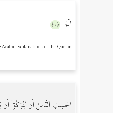
الۤمۤ
﴿١﴾
Arabic explanations of the Qur’an:
أَحَسِبَ ٱلنَّاسُ أَن یُتۡرَكُوۤاْ أَن یَقُو