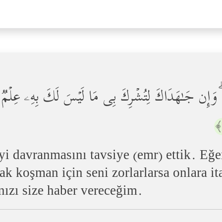
ۡنࣰاۖ وَإِن جَـٰهَدَاكَ لِتُشۡرِكَ بِی مَا لَیۡسَ لَكَ بِهِۦ عِلۡمࣱ ف
yi davranmasını tavsiye (emr) ettik. Eğe
ak koşman için seni zorlarlarsa onlara 
ınızı size haber vereceğim.