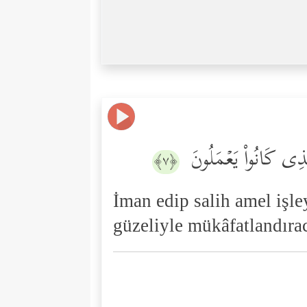
ٱلَّذِی كَانُواْ یَعۡمَلُونَ
﴿٧﴾
İman edip salih amel işley
güzeliyle mükâfatlandıra