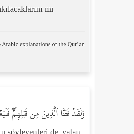
akılacaklarını mı
Arabic explanations of the Qur’an:
وَلَقَدۡ فَتَنَّا ٱلَّذِینَ مِن قَبۡلِهِمۡۖ فَلَی
ru söyleyenleri de, yalan