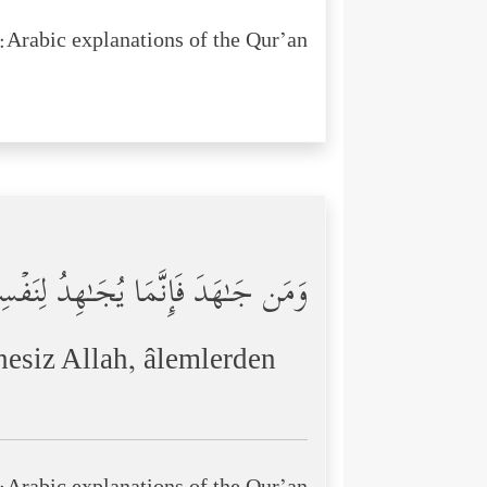
Arabic explanations of the Qur’an:
وَمَن جَـٰهَدَ فَإِنَّمَا یُجَـٰهِدُ لِنَفۡسِهِ
hesiz Allah, âlemlerden