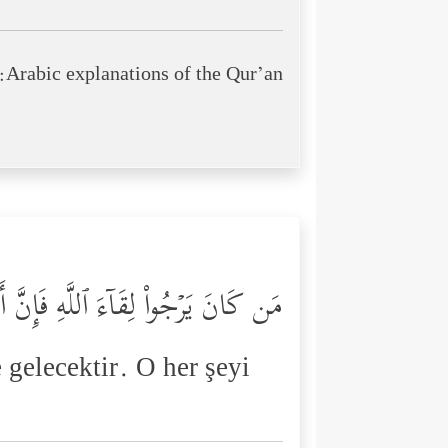
Arabic explanations of the Qur’an:
مَن كَانَ یَرۡجُواْ لِقَاۤءَ ٱللَّهِ فَإِنَّ أ
 gelecektir. O her şeyi