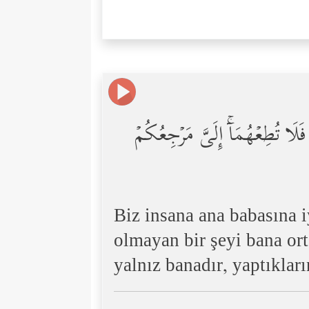
َلَا تُطِعۡهُمَاۤۚ إِلَیَّ مَرۡجِعُكُمۡ
Biz insana ana babasına i
olmayan bir şeyi bana ort
yalnız banadır, yaptıklar