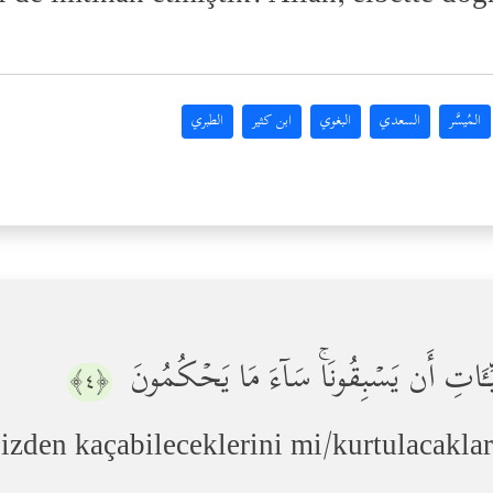
المُيسَّر
السعدي
البغوي
ابن كثير
الطبري
ِـَٔاتِ أَن یَسۡبِقُونَاۚ سَاۤءَ مَا یَحۡكُمُونَ
﴿٤﴾
izden kaçabileceklerini mi/kurtulacaklar