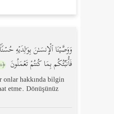
وَوَصَّیۡنَا ٱلۡإِنسَـٰنَ بِوَ ٰ⁠لِدَیۡهِ حُس
فَأُنَبِّئُكُم بِمَا كُنتُمۡ تَعۡمَلُونَ
﴿٨﴾
r onlar hakkında bilgin
itaat etme. Dönüşünüz