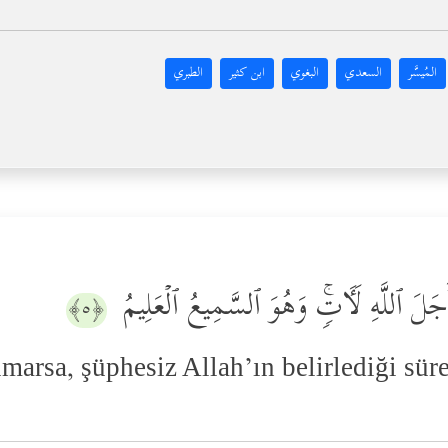
المُيسَّر
السعدي
البغوي
ابن كثير
الطبري
َجَلَ ٱللَّهِ لَـَٔاتࣲۚ وَهُوَ ٱلسَّمِیعُ ٱلۡعَلِیمُ
﴿٥﴾
rsa, şüphesiz Allah’ın belirlediği süre