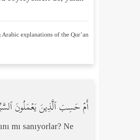
Arabic explanations of the Qur’an:
أَمۡ حَسِبَ ٱلَّذِینَ یَعۡمَلُونَ ٱلسَّیّ
ını mı sanıyorlar? Ne