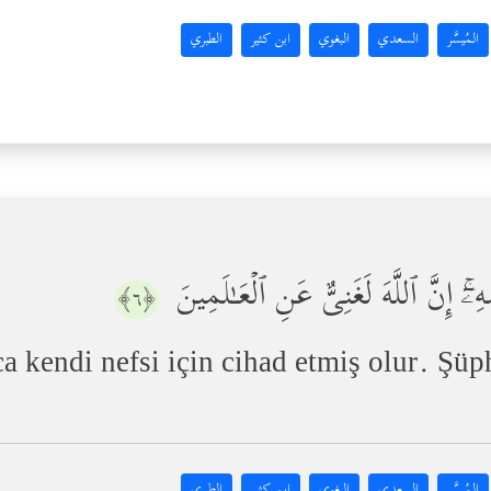
المُيسَّر
السعدي
البغوي
ابن كثير
الطبري
ۦۤۚ إِنَّ ٱللَّهَ لَغَنِیٌّ عَنِ ٱلۡعَـٰلَمِینَ
﴿٦﴾
a kendi nefsi için cihad etmiş olur. Şüp
المُيسَّر
السعدي
البغوي
ابن كثير
الطبري