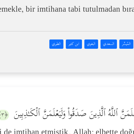
emekle, bir imtihana tabi tutulmadan bır
المُيسَّر
السعدي
البغوي
ابن كثير
الطبري
َعۡلَمَنَّ ٱللَّهُ ٱلَّذِینَ صَدَقُواْ وَلَیَعۡلَمَنَّ ٱلۡكَـٰذِبِینَ
﴿٣﴾
i de imtihan etmiştik. Allah; elbette doğ