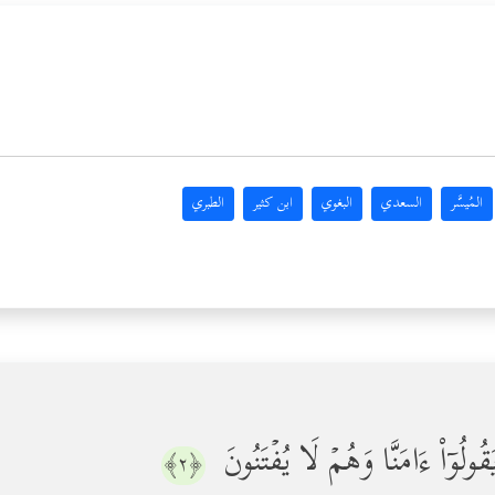
المُيسَّر
السعدي
البغوي
ابن كثير
الطبري
لُوۤاْ ءَامَنَّا وَهُمۡ لَا یُفۡتَنُونَ
﴿٢﴾