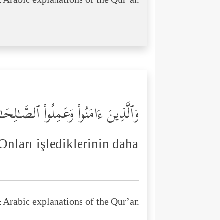
Arabic explanations of the Qur’an:
وَٱلَّذِینَ ءَامَنُواْ وَعَمِلُواْ ٱلصَّـٰلِحَـ
Onları işlediklerinin daha
Arabic explanations of the Qur’an: