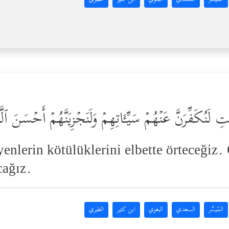
ٰتِ لَنُكَفِّرَنَّ عَنۡهُمۡ سَیِّـَٔاتِهِمۡ وَلَنَجۡزِیَنَّهُمۡ أَحۡسَنَ 
enlerin kötülüklerini elbette örteceğiz. 
cağız.
المُيسَّر
السعدي
البغوي
ابن كثير
الطبري