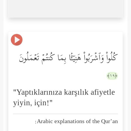
كُلُواْ وَٱشۡرَبُواْ هَنِیۤـَٔۢا بِمَا كُنتُمۡ تَعۡمَلُونَ
﴿١٩﴾
"Yaptıklarınıza karşılık afiyetle
yiyin, için!"
Arabic explanations of the Qur’an: