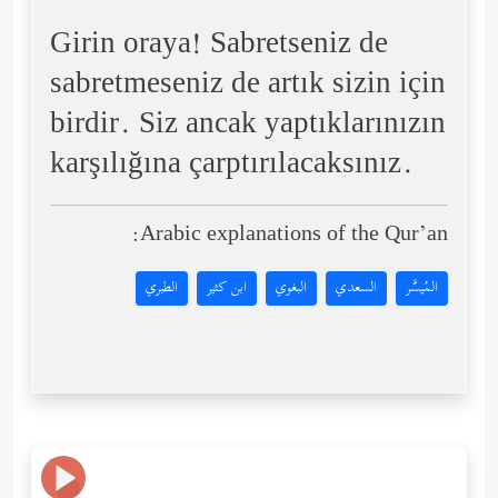
Girin oraya! Sabretseniz de
sabretmeseniz de artık sizin için
birdir. Siz ancak yaptıklarınızın
karşılığına çarptırılacaksınız.
Arabic explanations of the Qur’an:
المُيسَّر
السعدي
البغوي
ابن كثير
الطبري