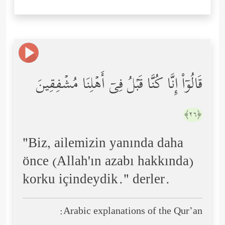
قَالُوۤاْ إِنَّا كُنَّا قَبۡلُ فِیۤ أَهۡلِنَا مُشۡفِقِینَ
﴿٢٦﴾
"Biz, ailemizin yanında daha
önce (Allah'ın azabı hakkında)
korku içindeydik." derler.
Arabic explanations of the Qur’an: