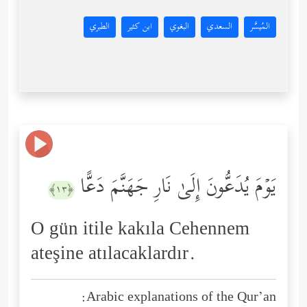
المُيسَّر
السعدي
البغوي
ابن كثير
الطبري
یَوۡمَ یُدَعُّونَ إِلَىٰ نَارِ جَهَنَّمَ دَعًّا
﴿١٣﴾
O gün itile kakıla Cehennem
ateşine atılacaklardır.
Arabic explanations of the Qur’an: