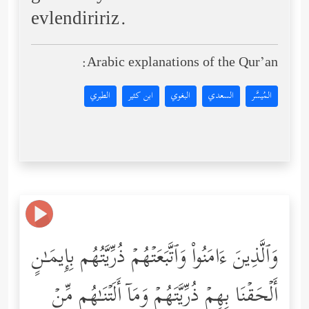
evlendiririz.
Arabic explanations of the Qur’an:
المُيسَّر
السعدي
البغوي
ابن كثير
الطبري
وَٱلَّذِینَ ءَامَنُواْ وَٱتَّبَعَتۡهُمۡ ذُرِّیَّتُهُم بِإِیمَـٰنٍ
أَلۡحَقۡنَا بِهِمۡ ذُرِّیَّتَهُمۡ وَمَاۤ أَلَتۡنَـٰهُم مِّنۡ