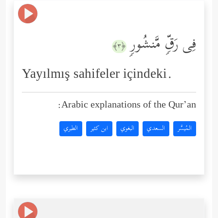
فِی رَقࣲّ مَّنشُورࣲ
﴿٣﴾
Yayılmış sahifeler içindeki.
Arabic explanations of the Qur’an:
المُيسَّر
السعدي
البغوي
ابن كثير
الطبري