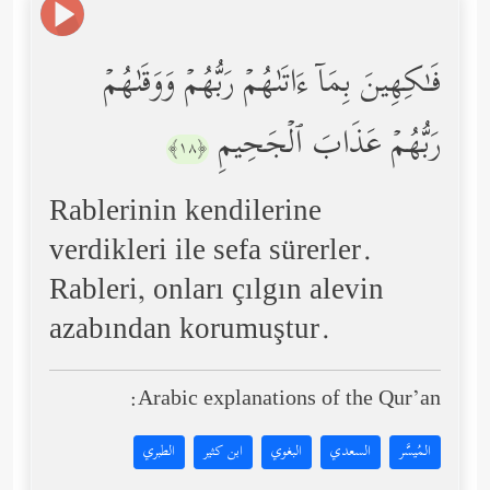
فَـٰكِهِینَ بِمَاۤ ءَاتَىٰهُمۡ رَبُّهُمۡ وَوَقَىٰهُمۡ
رَبُّهُمۡ عَذَابَ ٱلۡجَحِیمِ
﴿١٨﴾
Rablerinin kendilerine
verdikleri ile sefa sürerler.
Rableri, onları çılgın alevin
azabından korumuştur.
Arabic explanations of the Qur’an:
المُيسَّر
السعدي
البغوي
ابن كثير
الطبري