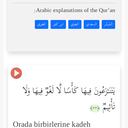
Arabic explanations of the Qur’an:
المُيسَّر
السعدي
البغوي
ابن كثير
الطبري
یَتَنَـٰزَعُونَ فِیهَا كَأۡسࣰا لَّا لَغۡوࣱ فِیهَا وَلَا
تَأۡثِیمࣱ
﴿٢٣﴾
Orada birbirlerine kadeh