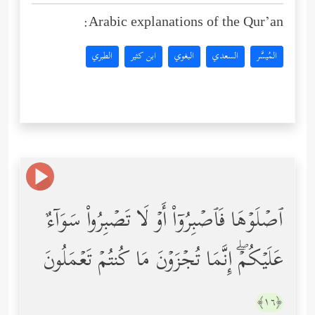
Arabic explanations of the Qur’an:
المُيسَّر
السعدي
البغوي
ابن كثير
الطبري
ٱصۡلَوۡهَا فَٱصۡبِرُوۤاْ أَوۡ لَا تَصۡبِرُواْ سَوَاۤءٌ
عَلَیۡكُمۡۖ إِنَّمَا تُجۡزَوۡنَ مَا كُنتُمۡ تَعۡمَلُونَ
﴿١٦﴾