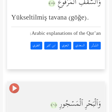
وَٱلسَّقۡفِ ٱلۡمَرۡفُوعِ
﴿٥﴾
Yükseltilmiş tavana (göğe).
Arabic explanations of the Qur’an:
المُيسَّر
السعدي
البغوي
ابن كثير
الطبري
وَٱلۡبَحۡرِ ٱلۡمَسۡجُورِ
﴿٦﴾