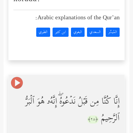
Arabic explanations of the Qur’an:
المُيسَّر
السعدي
البغوي
ابن كثير
الطبري
إِنَّا كُنَّا مِن قَبۡلُ نَدۡعُوهُۖ إِنَّهُۥ هُوَ ٱلۡبَرُّ
ٱلرَّحِیمُ
﴿٢٨﴾