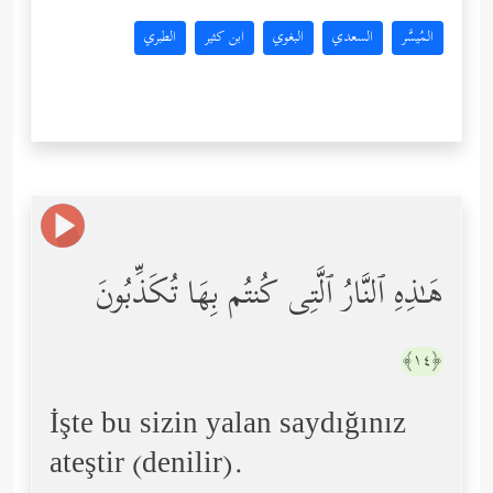
المُيسَّر
السعدي
البغوي
ابن كثير
الطبري
هَـٰذِهِ ٱلنَّارُ ٱلَّتِی كُنتُم بِهَا تُكَذِّبُونَ
﴿١٤﴾
İşte bu sizin yalan saydığınız
ateştir (denilir).