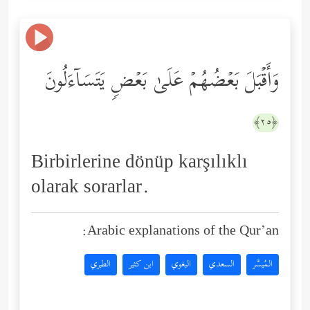
وَأَقۡبَلَ بَعۡضُهُمۡ عَلَىٰ بَعۡضࣲ یَتَسَاۤءَلُونَ
﴿٢٥﴾
Birbirlerine dönüp karşılıklı
olarak sorarlar.
Arabic explanations of the Qur’an:
المُيسَّر
السعدي
البغوي
ابن كثير
الطبري