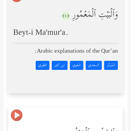
وَٱلۡبَیۡتِ ٱلۡمَعۡمُورِ
﴿٤﴾
Beyt-i Ma'mur'a.
Arabic explanations of the Qur’an:
المُيسَّر
السعدي
البغوي
ابن كثير
الطبري