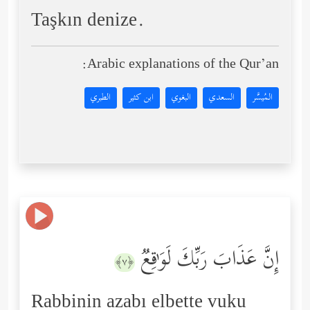
Taşkın denize.
Arabic explanations of the Qur’an:
المُيسَّر
السعدي
البغوي
ابن كثير
الطبري
إِنَّ عَذَابَ رَبِّكَ لَوَ ٰ⁠قِعࣱ
﴿٧﴾
Rabbinin azabı elbette vuku