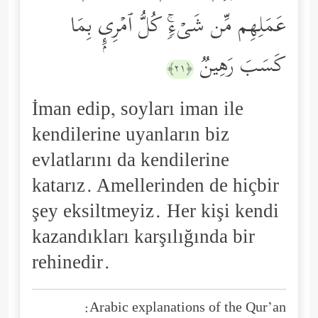
عَمَلِهِم مِّن شَیۡءࣲۚ كُلُّ ٱمۡرِىِٕۭ بِمَا
كَسَبَ رَهِینࣱ
﴿٢١﴾
İman edip, soyları iman ile
kendilerine uyanların biz
evlatlarını da kendilerine
katarız. Amellerinden de hiçbir
şey eksiltmeyiz. Her kişi kendi
kazandıkları karşılığında bir
rehinedir.
Arabic explanations of the Qur’an: