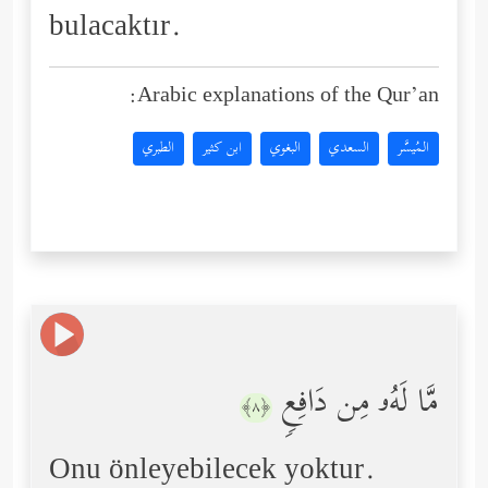
bulacaktır.
Arabic explanations of the Qur’an:
المُيسَّر
السعدي
البغوي
ابن كثير
الطبري
مَّا لَهُۥ مِن دَافِعࣲ
﴿٨﴾
Onu önleyebilecek yoktur.