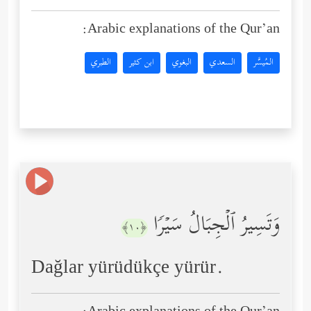
Arabic explanations of the Qur’an:
المُيسَّر
السعدي
البغوي
ابن كثير
الطبري
وَتَسِیرُ ٱلۡجِبَالُ سَیۡرࣰا
﴿١٠﴾
Dağlar yürüdükçe yürür.