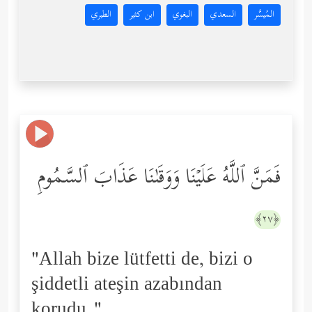
المُيسَّر
السعدي
البغوي
ابن كثير
الطبري
فَمَنَّ ٱللَّهُ عَلَیۡنَا وَوَقَىٰنَا عَذَابَ ٱلسَّمُومِ
﴿٢٧﴾
"Allah bize lütfetti de, bizi o
şiddetli ateşin azabından
korudu."