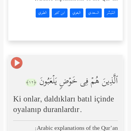
المُيسَّر
السعدي
البغوي
ابن كثير
الطبري
ٱلَّذِینَ هُمۡ فِی خَوۡضࣲ یَلۡعَبُونَ
﴿١٢﴾
Ki onlar, daldıkları batıl içinde
oyalanıp duranlardır.
Arabic explanations of the Qur’an: