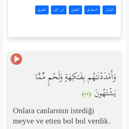
المُيسَّر
السعدي
البغوي
ابن كثير
الطبري
وَأَمۡدَدۡنَـٰهُم بِفَـٰكِهَةࣲ وَلَحۡمࣲ مِّمَّا
یَشۡتَهُونَ
﴿٢٢﴾
Onlara canlarının istediği
meyve ve etten bol bol verdik.