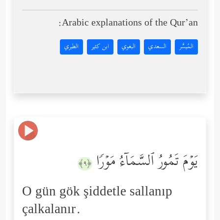
Arabic explanations of the Qur’an:
المُيسَّر
السعدي
البغوي
ابن كثير
الطبري
یَوۡمَ تَمُورُ ٱلسَّمَاۤءُ مَوۡرࣰا
﴿٩﴾
O gün gök şiddetle sallanıp
çalkalanır.