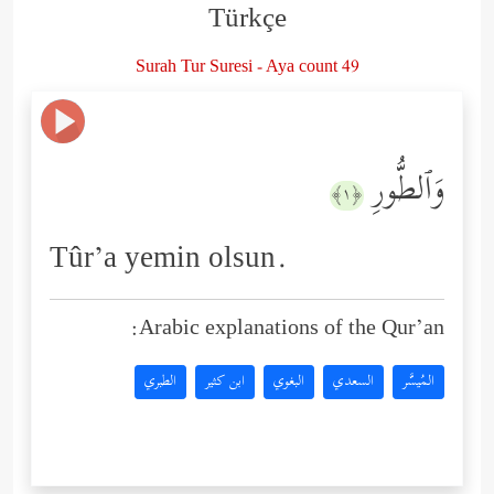
Türkçe
Surah Tur Suresi - Aya count 49
وَٱلطُّورِ
﴿١﴾
Tûr’a yemin olsun.
Arabic explanations of the Qur’an:
المُيسَّر
السعدي
البغوي
ابن كثير
الطبري