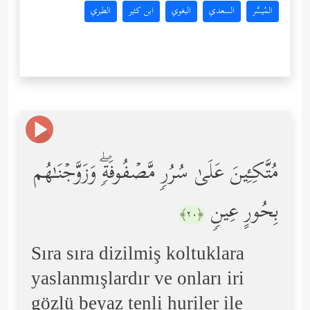
المُيسَّر
السعدي
البغوي
ابن كثير
الطبري
مُتَّكِـِٔینَ عَلَىٰ سُرُرࣲ مَّصۡفُوفَةࣲۖ وَزَوَّجۡنَـٰهُم
بِحُورٍ عِینࣲ
﴿٢٠﴾
Sıra sıra dizilmiş koltuklara
yaslanmışlardır ve onları iri
gözlü beyaz tenli huriler ile