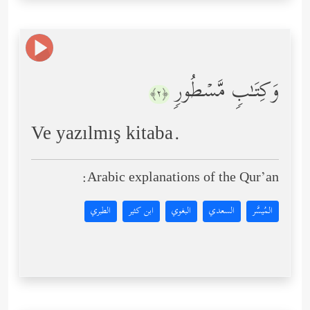
وَكِتَـٰبࣲ مَّسۡطُورࣲ
﴿٢﴾
Ve yazılmış kitaba.
Arabic explanations of the Qur’an:
المُيسَّر
السعدي
البغوي
ابن كثير
الطبري