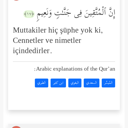
إِنَّ ٱلۡمُتَّقِینَ فِی جَنَّـٰتࣲ وَنَعِیمࣲ
﴿١٧﴾
Muttakiler hiç şüphe yok ki,
Cennetler ve nimetler
içindedirler.
Arabic explanations of the Qur’an:
المُيسَّر
السعدي
البغوي
ابن كثير
الطبري