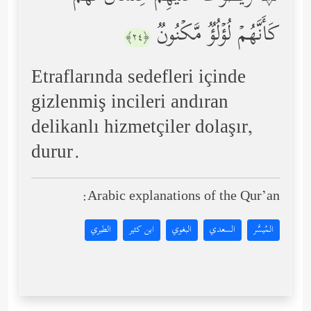
كَأَنَّهُمۡ لُؤۡلُؤࣱ مَّكۡنُونࣱ
﴿٢٤﴾
Etraflarında sedefleri içinde
gizlenmiş incileri andıran
delikanlı hizmetçiler dolaşır,
durur.
Arabic explanations of the Qur’an:
المُيسَّر
السعدي
البغوي
ابن كثير
الطبري