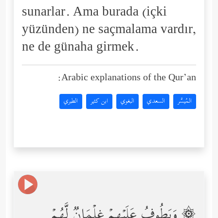
sunarlar. Ama burada (içki
yüzünden) ne saçmalama vardır,
ne de günaha girmek.
Arabic explanations of the Qur’an:
المُيسَّر
السعدي
البغوي
ابن كثير
الطبري
۞ وَیَطُوفُ عَلَیۡهِمۡ غِلۡمَانࣱ لَّهُمۡ