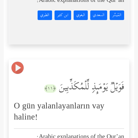
Arabic explanations of the Qur’an:
المُيسَّر
السعدي
البغوي
ابن كثير
الطبري
فَوَیۡلࣱ یَوۡمَىِٕذࣲ لِّلۡمُكَذِّبِینَ
﴿١١﴾
O gün yalanlayanların vay
haline!
Arabic explanations of the Qur’an: