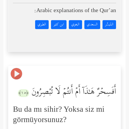
Arabic explanations of the Qur’an:
المُيسَّر
السعدي
البغوي
ابن كثير
الطبري
أَفَسِحۡرٌ هَـٰذَاۤ أَمۡ أَنتُمۡ لَا تُبۡصِرُونَ
﴿١٥﴾
Bu da mı sihir? Yoksa siz mi
görmüyorsunuz?