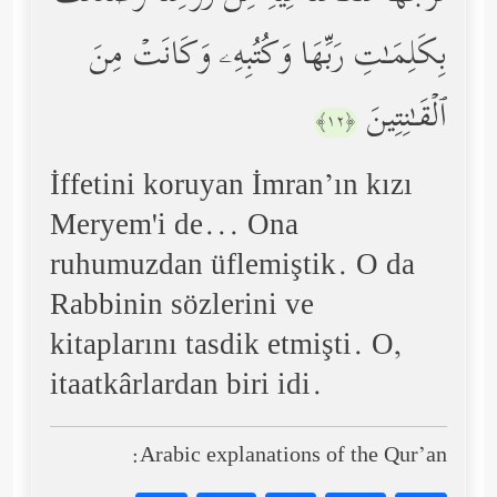
بِكَلِمَـٰتِ رَبِّهَا وَكُتُبِهِۦ وَكَانَتۡ مِنَ
ٱلۡقَـٰنِتِینَ
﴿١٢﴾
İffetini koruyan İmran’ın kızı
Meryem'i de... Ona
ruhumuzdan üflemiştik. O da
Rabbinin sözlerini ve
kitaplarını tasdik etmişti. O,
itaatkârlardan biri idi.
Arabic explanations of the Qur’an: