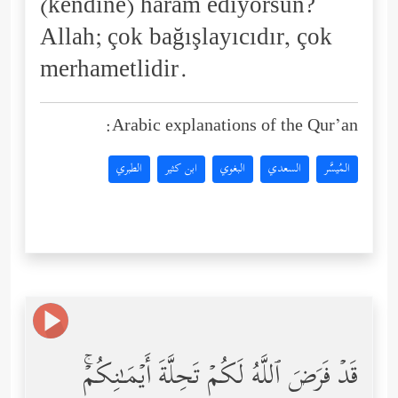
(kendine) haram ediyorsun?
Allah; çok bağışlayıcıdır, çok
merhametlidir.
Arabic explanations of the Qur’an:
المُيسَّر
السعدي
البغوي
ابن كثير
الطبري
قَدۡ فَرَضَ ٱللَّهُ لَكُمۡ تَحِلَّةَ أَیۡمَـٰنِكُمۡۚ