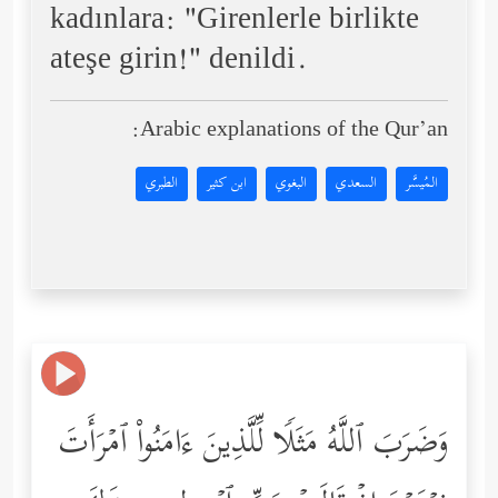
kadınlara: "Girenlerle birlikte
ateşe girin!" denildi.
Arabic explanations of the Qur’an:
المُيسَّر
السعدي
البغوي
ابن كثير
الطبري
وَضَرَبَ ٱللَّهُ مَثَلࣰا لِّلَّذِینَ ءَامَنُواْ ٱمۡرَأَتَ