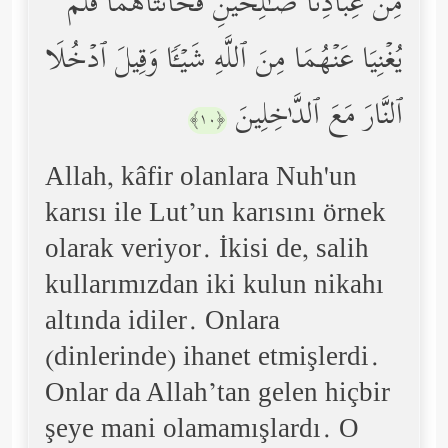
مِنۡ عِبَادِنَا صَـٰلِحَیۡنِ فَخَانَتَاهُمَا فَلَمۡ
یُغۡنِیَا عَنۡهُمَا مِنَ ٱللَّهِ شَیۡـࣰٔا وَقِیلَ ٱدۡخُلَا
ٱلنَّارَ مَعَ ٱلدَّ ٰ⁠خِلِینَ
﴿١٠﴾
Allah, kâfir olanlara Nuh'un
karısı ile Lut’un karısını örnek
olarak veriyor. İkisi de, salih
kullarımızdan iki kulun nikahı
altında idiler. Onlara
(dinlerinde) ihanet etmişlerdi.
Onlar da Allah’tan gelen hiçbir
şeye mani olamamışlardı. O