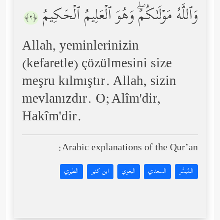
وَٱللَّهُ مَوۡلَىٰكُمۡۖ وَهُوَ ٱلۡعَلِیمُ ٱلۡحَكِیمُ
﴿٢﴾
Allah, yeminlerinizin
(kefaretle) çözülmesini size
meşru kılmıştır. Allah, sizin
mevlanızdır. O; Alîm'dir,
Hakîm'dir.
Arabic explanations of the Qur’an:
المُيسَّر
السعدي
البغوي
ابن كثير
الطبري