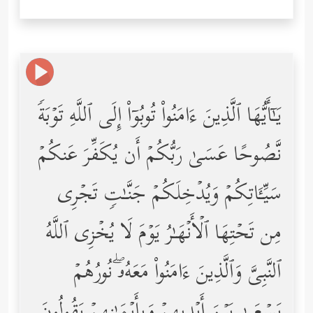
یَـٰۤأَیُّهَا ٱلَّذِینَ ءَامَنُواْ تُوبُوۤاْ إِلَى ٱللَّهِ تَوۡبَةࣰ
نَّصُوحًا عَسَىٰ رَبُّكُمۡ أَن یُكَفِّرَ عَنكُمۡ
سَیِّـَٔاتِكُمۡ وَیُدۡخِلَكُمۡ جَنَّـٰتࣲ تَجۡرِی
مِن تَحۡتِهَا ٱلۡأَنۡهَـٰرُ یَوۡمَ لَا یُخۡزِی ٱللَّهُ
ٱلنَّبِیَّ وَٱلَّذِینَ ءَامَنُواْ مَعَهُۥۖ نُورُهُمۡ