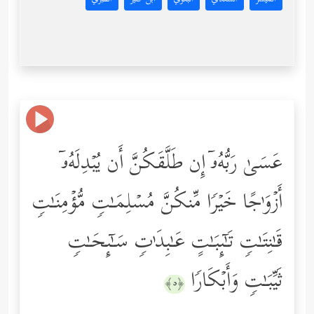
عَسَىٰ رَبُّهُۥۤ إِن طَلَّقَكُنَّ أَن یُبۡدِلَهُۥۤ
أَزۡوَ ٰ⁠جًا خَیۡرࣰا مِّنكُنَّ مُسۡلِمَـٰتࣲ مُّؤۡمِنَـٰتࣲ
قَـٰنِتَـٰتࣲ تَـٰۤىِٕبَـٰتٍ عَـٰبِدَ ٰ⁠تࣲ سَـٰۤىِٕحَـٰتࣲ
ثَیِّبَـٰتࣲ وَأَبۡكَارࣰا
﴿٥﴾