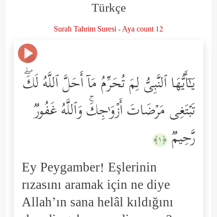
Türkçe
Surah Tahrim Suresi - Aya count 12
یَـٰۤأَیُّهَا ٱلنَّبِیُّ لِمَ تُحَرِّمُ مَاۤ أَحَلَّ ٱللَّهُ لَكَۖ
تَبۡتَغِی مَرۡضَاتَ أَزۡوَ ٰ⁠جِكَۚ وَٱللَّهُ غَفُورࣱ
رَّحِیمࣱ
﴿١﴾
Ey Peygamber! Eşlerinin
rızasını aramak için ne diye
Allah’ın sana helâl kıldığını