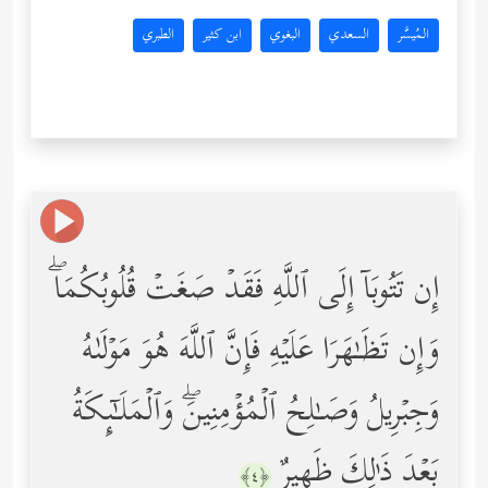
المُيسَّر
السعدي
البغوي
ابن كثير
الطبري
إِن تَتُوبَاۤ إِلَى ٱللَّهِ فَقَدۡ صَغَتۡ قُلُوبُكُمَاۖ
وَإِن تَظَـٰهَرَا عَلَیۡهِ فَإِنَّ ٱللَّهَ هُوَ مَوۡلَىٰهُ
وَجِبۡرِیلُ وَصَـٰلِحُ ٱلۡمُؤۡمِنِینَۖ وَٱلۡمَلَـٰۤىِٕكَةُ
بَعۡدَ ذَ ٰ⁠لِكَ ظَهِیرٌ
﴿٤﴾