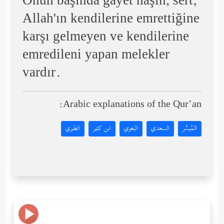
Onun başında gayet haşin, sert;
Allah'ın kendilerine emrettiğine
karşı gelmeyen ve kendilerine
emredileni yapan melekler
vardır.
Arabic explanations of the Qur’an:
المُيسَّر
السعدي
البغوي
ابن كثير
الطبري