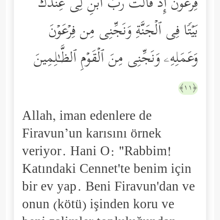
فِرۡعَوۡنَ إِذۡ قَالَتۡ رَبِّ ٱبۡنِ لِی عِندَكَ
بَیۡتࣰا فِی ٱلۡجَنَّةِ وَنَجِّنِی مِن فِرۡعَوۡنَ
وَعَمَلِهِۦ وَنَجِّنِی مِنَ ٱلۡقَوۡمِ ٱلظَّـٰلِمِینَ
﴿١١﴾
Allah, iman edenlere de
Firavun’un karısını örnek
veriyor. Hani O: "Rabbim!
Katındaki Cennet'te benim için
bir ev yap. Beni Firavun'dan ve
onun (kötü) işinden koru ve