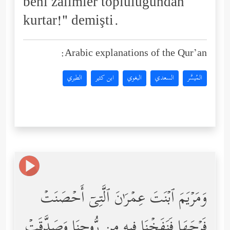
beni zalimler topluluğundan
kurtar!" demişti.
Arabic explanations of the Qur’an:
المُيسَّر
السعدي
البغوي
ابن كثير
الطبري
وَمَرۡیَمَ ٱبۡنَتَ عِمۡرَ ٰ⁠نَ ٱلَّتِیۤ أَحۡصَنَتۡ
فَرۡجَهَا فَنَفَخۡنَا فِیهِ مِن رُّوحِنَا وَصَدَّقَتۡ