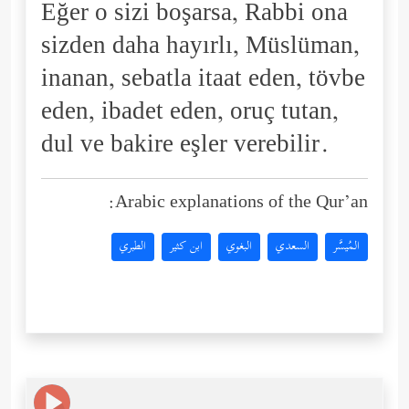
Eğer o sizi boşarsa, Rabbi ona
sizden daha hayırlı, Müslüman,
inanan, sebatla itaat eden, tövbe
eden, ibadet eden, oruç tutan,
dul ve bakire eşler verebilir.
Arabic explanations of the Qur’an:
المُيسَّر
السعدي
البغوي
ابن كثير
الطبري