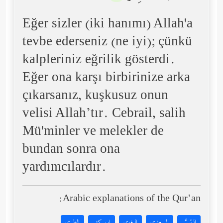
Eğer sizler (iki hanımı) Allah'a
tevbe ederseniz (ne iyi); çünkü
kalpleriniz eğrilik gösterdi.
Eğer ona karşı birbirinize arka
çıkarsanız, kuşkusuz onun
velisi Allah’tır. Cebrail, salih
Mü'minler ve melekler de
bundan sonra ona
yardımcılardır.
Arabic explanations of the Qur’an:
المُيسَّر
السعدي
البغوي
ابن كثير
الطبري