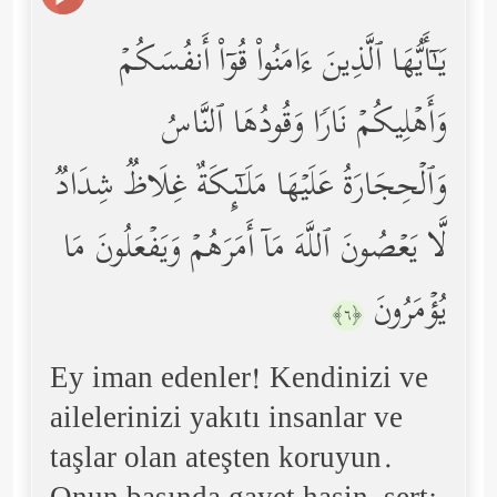
یَـٰۤأَیُّهَا ٱلَّذِینَ ءَامَنُواْ قُوۤاْ أَنفُسَكُمۡ
وَأَهۡلِیكُمۡ نَارࣰا وَقُودُهَا ٱلنَّاسُ
وَٱلۡحِجَارَةُ عَلَیۡهَا مَلَـٰۤىِٕكَةٌ غِلَاظࣱ شِدَادࣱ
لَّا یَعۡصُونَ ٱللَّهَ مَاۤ أَمَرَهُمۡ وَیَفۡعَلُونَ مَا
یُؤۡمَرُونَ
﴿٦﴾
Ey iman edenler! Kendinizi ve
ailelerinizi yakıtı insanlar ve
taşlar olan ateşten koruyun.