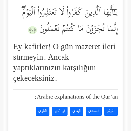
یَـٰۤأَیُّهَا ٱلَّذِینَ كَفَرُواْ لَا تَعۡتَذِرُواْ ٱلۡیَوۡمَۖ
إِنَّمَا تُجۡزَوۡنَ مَا كُنتُمۡ تَعۡمَلُونَ
﴿٧﴾
Ey kafirler! O gün mazeret ileri
sürmeyin. Ancak
yaptıklarınızın karşılığını
çekeceksiniz.
Arabic explanations of the Qur’an:
المُيسَّر
السعدي
البغوي
ابن كثير
الطبري