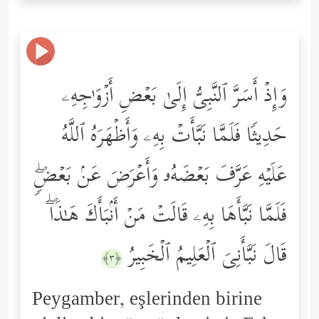
وَإِذۡ أَسَرَّ ٱلنَّبِیُّ إِلَىٰ بَعۡضِ أَزۡوَ ٰ⁠جِهِۦ
حَدِیثࣰا فَلَمَّا نَبَّأَتۡ بِهِۦ وَأَظۡهَرَهُ ٱللَّهُ
عَلَیۡهِ عَرَّفَ بَعۡضَهُۥ وَأَعۡرَضَ عَنۢ بَعۡضࣲۖ
فَلَمَّا نَبَّأَهَا بِهِۦ قَالَتۡ مَنۡ أَنۢبَأَكَ هَـٰذَاۖ
قَالَ نَبَّأَنِیَ ٱلۡعَلِیمُ ٱلۡخَبِیرُ
﴿٣﴾
Peygamber, eşlerinden birine