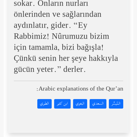
sokar. Onların nurları
önlerinden ve sağlarından
aydınlatır, gider. “Ey
Rabbimiz! Nûrumuzu bizim
için tamamla, bizi bağışla!
Çünkü senin her şeye hakkıyla
gücün yeter.” derler.
Arabic explanations of the Qur’an:
المُيسَّر
السعدي
البغوي
ابن كثير
الطبري