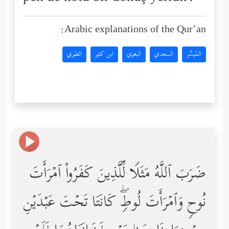
Arabic explanations of the Qur’an:
المُيسَّر
السعدي
البغوي
ابن كثير
الطبري
ضَرَبَ ٱللَّهُ مَثَلࣰا لِّلَّذِینَ كَفَرُواْ ٱمۡرَأَتَ
نُوحࣲ وَٱمۡرَأَتَ لُوطࣲۖ كَانَتَا تَحۡتَ عَبۡدَیۡنِ