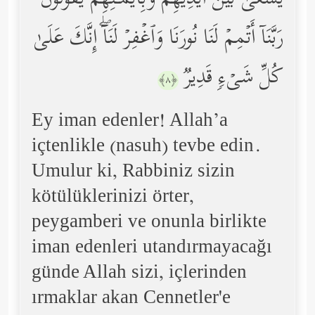
یَسۡعَىٰ بَیۡنَ أَیۡدِیهِمۡ وَبِأَیۡمَـٰنِهِمۡ یَقُولُونَ
رَبَّنَاۤ أَتۡمِمۡ لَنَا نُورَنَا وَٱغۡفِرۡ لَنَاۤۖ إِنَّكَ عَلَىٰ
كُلِّ شَیۡءࣲ قَدِیرࣱ
﴿٨﴾
Ey iman edenler! Allah’a
içtenlikle (nasuh) tevbe edin.
Umulur ki, Rabbiniz sizin
kötülüklerinizi örter,
peygamberi ve onunla birlikte
iman edenleri utandırmayacağı
günde Allah sizi, içlerinden
ırmaklar akan Cennetler'e