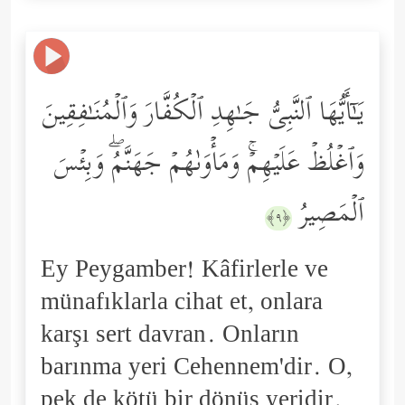
یَـٰۤأَیُّهَا ٱلنَّبِیُّ جَـٰهِدِ ٱلۡكُفَّارَ وَٱلۡمُنَـٰفِقِینَ
وَٱغۡلُظۡ عَلَیۡهِمۡۚ وَمَأۡوَىٰهُمۡ جَهَنَّمُۖ وَبِئۡسَ
ٱلۡمَصِیرُ
﴿٩﴾
Ey Peygamber! Kâfirlerle ve
münafıklarla cihat et, onlara
karşı sert davran. Onların
barınma yeri Cehennem'dir. O,
pek de kötü bir dönüş yeridir.