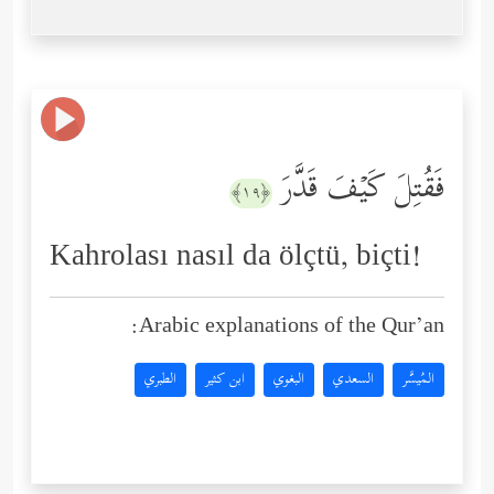
فَقُتِلَ كَیۡفَ قَدَّرَ
﴿١٩﴾
Kahrolası nasıl da ölçtü, biçti!
Arabic explanations of the Qur’an:
المُيسَّر
السعدي
البغوي
ابن كثير
الطبري