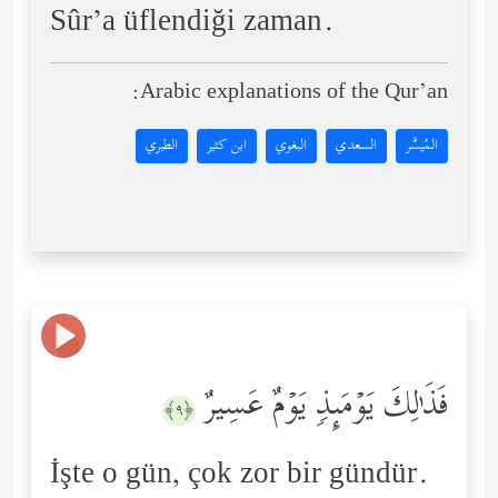
Sûr’a üflendiği zaman.
Arabic explanations of the Qur’an:
المُيسَّر
السعدي
البغوي
ابن كثير
الطبري
فَذَ ٰ⁠لِكَ یَوۡمَىِٕذࣲ یَوۡمٌ عَسِیرٌ
﴿٩﴾
İşte o gün, çok zor bir gündür.