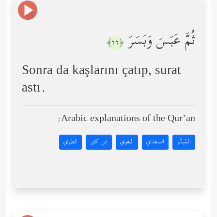
ثُمَّ عَبَسَ وَبَسَرَ
﴿٢٢﴾
Sonra da kaşlarını çatıp, surat
astı.
Arabic explanations of the Qur’an:
المُيسَّر
السعدي
البغوي
ابن كثير
الطبري