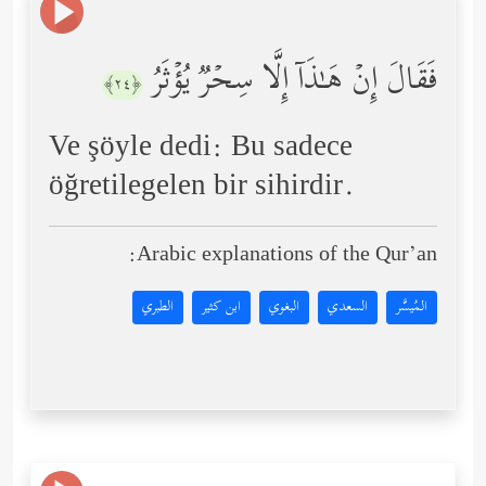
فَقَالَ إِنۡ هَـٰذَاۤ إِلَّا سِحۡرࣱ یُؤۡثَرُ
﴿٢٤﴾
Ve şöyle dedi: Bu sadece
öğretilegelen bir sihirdir.
Arabic explanations of the Qur’an:
المُيسَّر
السعدي
البغوي
ابن كثير
الطبري