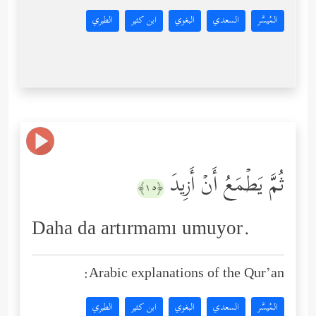
المُيسَّر
السعدي
البغوي
ابن كثير
الطبري
ثُمَّ یَطۡمَعُ أَنۡ أَزِیدَ
﴿١٥﴾
Daha da artırmamı umuyor.
Arabic explanations of the Qur’an:
المُيسَّر
السعدي
البغوي
ابن كثير
الطبري