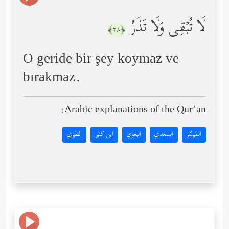
لَا تُبۡقِی وَلَا تَذَرُ
﴿٢٨﴾
O geride bir şey koymaz ve
bırakmaz.
Arabic explanations of the Qur’an:
المُيسَّر
السعدي
البغوي
ابن كثير
الطبري