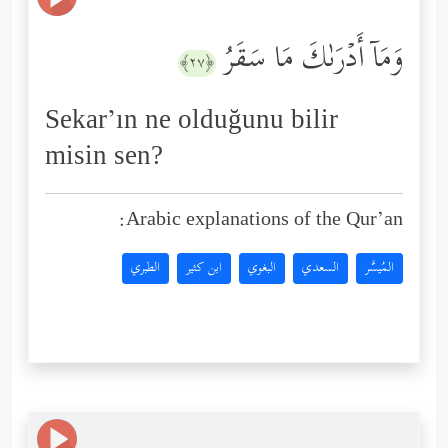
وَمَاۤ أَدۡرَىٰكَ مَا سَقَرُ
﴿٢٧﴾
Sekar’ın ne olduğunu bilir
misin sen?
Arabic explanations of the Qur’an:
المُيسَّر
السعدي
البغوي
ابن كثير
الطبري