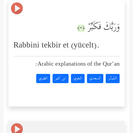
وَرَبَّكَ فَكَبِّرۡ
﴿٣﴾
Rabbini tekbir et (yücelt).
Arabic explanations of the Qur’an:
المُيسَّر
السعدي
البغوي
ابن كثير
الطبري