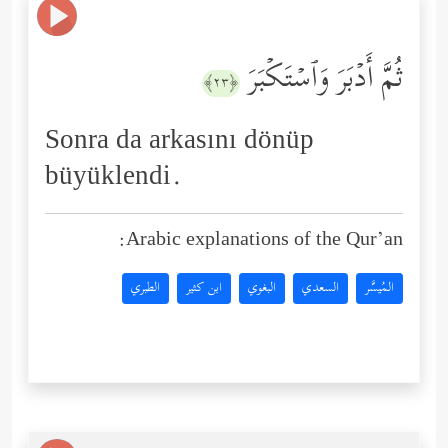
ثُمَّ أَدۡبَرَ وَٱسۡتَكۡبَرَ
﴿٢٣﴾
Sonra da arkasını dönüp
büyüklendi.
Arabic explanations of the Qur’an:
المُيسَّر
السعدي
البغوي
ابن كثير
الطبري