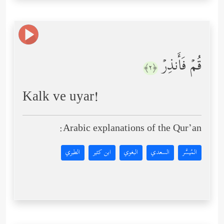
قُمۡ فَأَنذِرۡ
﴿٢﴾
Kalk ve uyar!
Arabic explanations of the Qur’an:
المُيسَّر
السعدي
البغوي
ابن كثير
الطبري