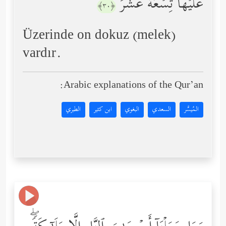
عَلَیۡهَا تِسۡعَةَ عَشَرَ
﴿٣٠﴾
Üzerinde on dokuz (melek)
vardır.
Arabic explanations of the Qur’an:
المُيسَّر
السعدي
البغوي
ابن كثير
الطبري