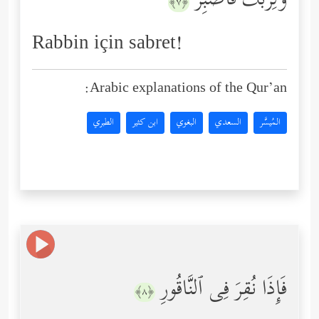
وَلِرَبِّكَ فَٱصۡبِرۡ
﴿٧﴾
Rabbin için sabret!
Arabic explanations of the Qur’an:
المُيسَّر
السعدي
البغوي
ابن كثير
الطبري
فَإِذَا نُقِرَ فِی ٱلنَّاقُورِ
﴿٨﴾