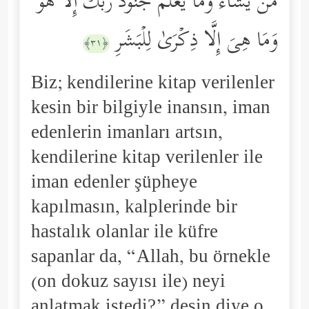
مَن یَشَاۤءُۚ وَمَا یَعۡلَمُ جُنُودَ رَبِّكَ إِلَّا هُوَۚ
وَمَا هِیَ إِلَّا ذِكۡرَىٰ لِلۡبَشَرِ
﴿٣١﴾
Biz; kendilerine kitap verilenler
kesin bir bilgiyle inansın, iman
edenlerin imanları artsın,
kendilerine kitap verilenler ile
iman edenler şüpheye
kapılmasın, kalplerinde bir
hastalık olanlar ile küfre
sapanlar da, “Allah, bu örnekle
(on dokuz sayısı ile) neyi
anlatmak istedi?” desin diye o