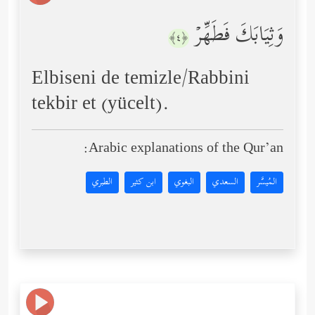
وَثِیَابَكَ فَطَهِّرۡ
﴿٤﴾
Elbiseni de temizle/Rabbini
tekbir et (yücelt).
Arabic explanations of the Qur’an:
المُيسَّر
السعدي
البغوي
ابن كثير
الطبري