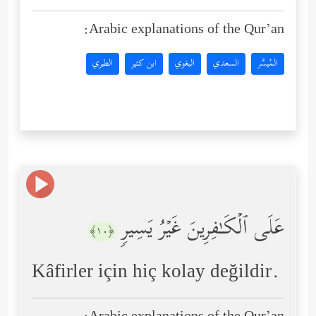
Arabic explanations of the Qur’an:
المُيسَّر
السعدي
البغوي
ابن كثير
الطبري
عَلَى ٱلۡكَـٰفِرِینَ غَیۡرُ یَسِیرࣲ
﴿١٠﴾
Kâfirler için hiç kolay değildir.