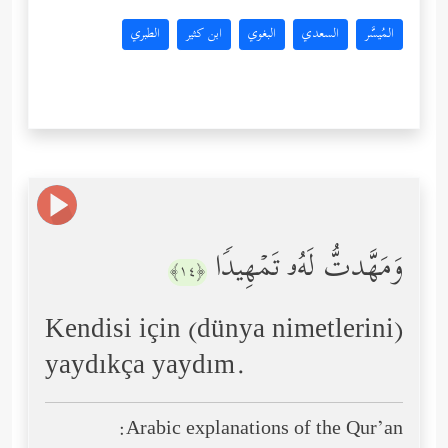
المُيسَّر
السعدي
البغوي
ابن كثير
الطبري
وَمَهَّدتُّ لَهُۥ تَمۡهِیدࣰا
﴿١٤﴾
Kendisi için (dünya nimetlerini)
yaydıkça yaydım.
Arabic explanations of the Qur’an: