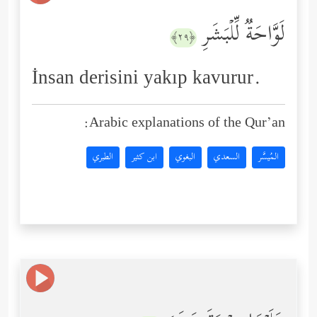
لَوَّاحَةࣱ لِّلۡبَشَرِ
﴿٢٩﴾
İnsan derisini yakıp kavurur.
Arabic explanations of the Qur’an:
المُيسَّر
السعدي
البغوي
ابن كثير
الطبري