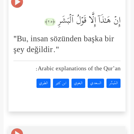
إِنۡ هَـٰذَاۤ إِلَّا قَوۡلُ ٱلۡبَشَرِ
﴿٢٥﴾
"Bu, insan sözünden başka bir
şey değildir.''
Arabic explanations of the Qur’an:
المُيسَّر
السعدي
البغوي
ابن كثير
الطبري