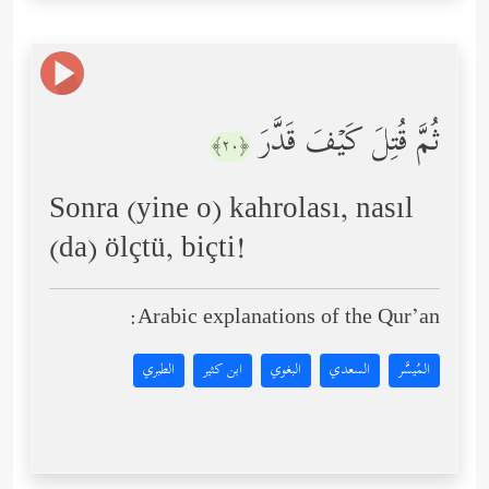
ثُمَّ قُتِلَ كَیۡفَ قَدَّرَ
﴿٢٠﴾
Sonra (yine o) kahrolası, nasıl
(da) ölçtü, biçti!
Arabic explanations of the Qur’an:
المُيسَّر
السعدي
البغوي
ابن كثير
الطبري