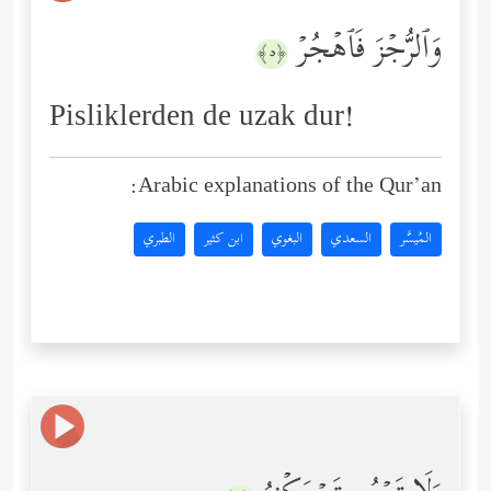
وَٱلرُّجۡزَ فَٱهۡجُرۡ
﴿٥﴾
Pisliklerden de uzak dur!
Arabic explanations of the Qur’an:
المُيسَّر
السعدي
البغوي
ابن كثير
الطبري