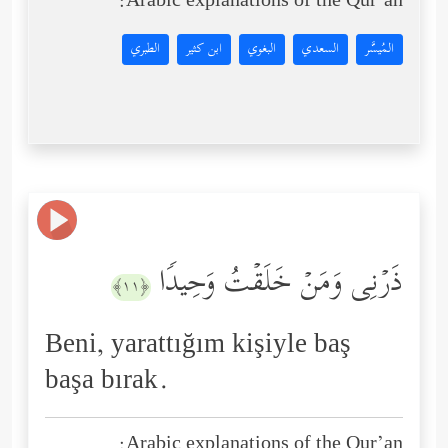
Arabic explanations of the Qur’an:
المُيسَّر
السعدي
البغوي
ابن كثير
الطبري
ذَرۡنِی وَمَنۡ خَلَقۡتُ وَحِیدࣰا
﴿١١﴾
Beni, yarattığım kişiyle baş
başa bırak.
Arabic explanations of the Qur’an: