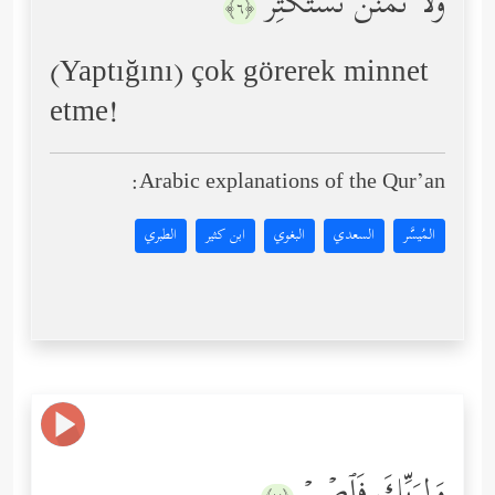
وَلَا تَمۡنُن تَسۡتَكۡثِرُ
﴿٦﴾
(Yaptığını) çok görerek minnet
etme!
Arabic explanations of the Qur’an:
المُيسَّر
السعدي
البغوي
ابن كثير
الطبري