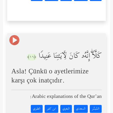
كَلَّاۤۖ إِنَّهُۥ كَانَ لِـَٔایَـٰتِنَا عَنِیدࣰا
﴿١٦﴾
Asla! Çünkü o ayetlerimize
karşı çok inatçıdır.
Arabic explanations of the Qur’an:
المُيسَّر
السعدي
البغوي
ابن كثير
الطبري