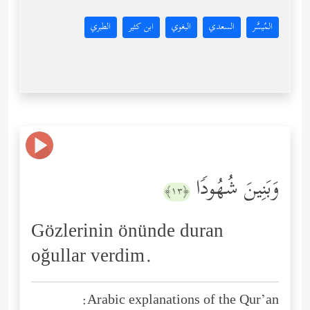
المُيسَّر
السعدي
البغوي
ابن كثير
الطبري
وَبَنِینَ شُهُودࣰا
﴿١٣﴾
Gözlerinin önünde duran
oğullar verdim.
Arabic explanations of the Qur’an: