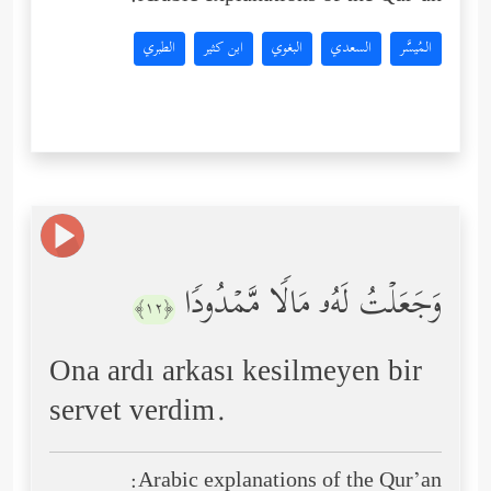
المُيسَّر
السعدي
البغوي
ابن كثير
الطبري
وَجَعَلۡتُ لَهُۥ مَالࣰا مَّمۡدُودࣰا
﴿١٢﴾
Ona ardı arkası kesilmeyen bir
servet verdim.
Arabic explanations of the Qur’an: