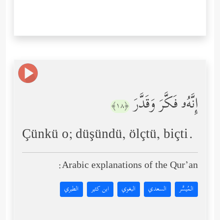
إِنَّهُۥ فَكَّرَ وَقَدَّرَ
﴿١٨﴾
Çünkü o; düşündü, ölçtü, biçti.
Arabic explanations of the Qur’an:
المُيسَّر
السعدي
البغوي
ابن كثير
الطبري