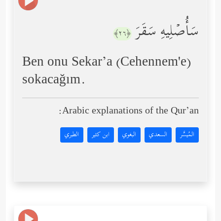
سَأُصۡلِیهِ سَقَرَ
﴿٢٦﴾
Ben onu Sekar’a (Cehennem'e)
sokacağım.
Arabic explanations of the Qur’an:
المُيسَّر
السعدي
البغوي
ابن كثير
الطبري