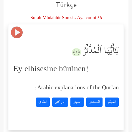
Türkçe
Surah Müdahhir Suresi - Aya count 56
یَـٰۤأَیُّهَا ٱلۡمُدَّثِّرُ
﴿١﴾
Ey elbisesine bürünen!
Arabic explanations of the Qur’an:
المُيسَّر
السعدي
البغوي
ابن كثير
الطبري