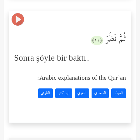
ثُمَّ نَظَرَ
﴿٢١﴾
Sonra şöyle bir baktı.
Arabic explanations of the Qur’an:
المُيسَّر
السعدي
البغوي
ابن كثير
الطبري