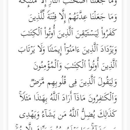
وَمَا جَعَلۡنَاۤ أَصۡحَـٰبَ ٱلنَّارِ إِلَّا مَلَـٰۤىِٕكَةࣰۖ
وَمَا جَعَلۡنَا عِدَّتَهُمۡ إِلَّا فِتۡنَةࣰ لِّلَّذِینَ
كَفَرُواْ لِیَسۡتَیۡقِنَ ٱلَّذِینَ أُوتُواْ ٱلۡكِتَـٰبَ
وَیَزۡدَادَ ٱلَّذِینَ ءَامَنُوۤاْ إِیمَـٰنࣰا وَلَا یَرۡتَابَ
ٱلَّذِینَ أُوتُواْ ٱلۡكِتَـٰبَ وَٱلۡمُؤۡمِنُونَ
وَلِیَقُولَ ٱلَّذِینَ فِی قُلُوبِهِم مَّرَضࣱ
وَٱلۡكَـٰفِرُونَ مَاذَاۤ أَرَادَ ٱللَّهُ بِهَـٰذَا مَثَلࣰاۚ
كَذَ ٰ⁠لِكَ یُضِلُّ ٱللَّهُ مَن یَشَاۤءُ وَیَهۡدِی