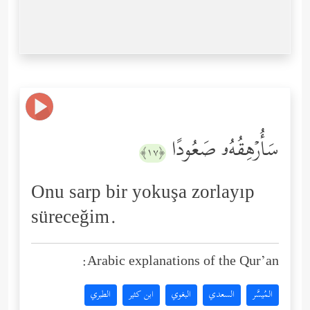
سَأُرۡهِقُهُۥ صَعُودًا
﴿١٧﴾
Onu sarp bir yokuşa zorlayıp
süreceğim.
Arabic explanations of the Qur’an:
المُيسَّر
السعدي
البغوي
ابن كثير
الطبري