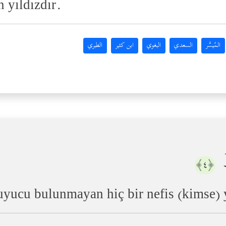
n yıldızdır.
المُيسَّر
السعدي
البغوي
ابن كثير
الطبري
ࣱ
﴿٤﴾
uyucu bulunmayan hiç bir nefis (kimse) 