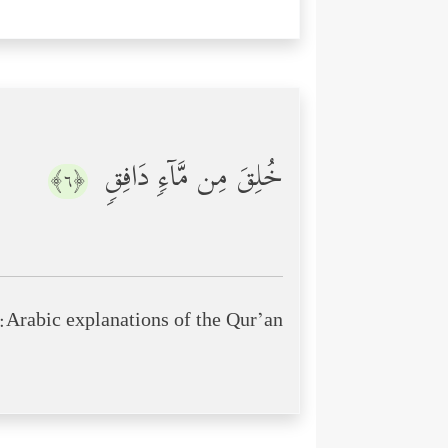
خُلِقَ مِن مَّاۤءࣲ دَافِقࣲ
﴿٦﴾
Arabic explanations of the Qur’an: