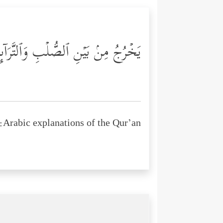
یَخۡرُجُ مِنۢ بَیۡنِ ٱلصُّلۡبِ وَٱلتَّرَاۤ
Arabic explanations of the Qur’an: