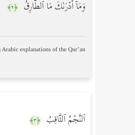
وَمَاۤ أَدۡرَىٰكَ مَا ٱلطَّارِقُ
﴿٢﴾
Arabic explanations of the Qur’an:
ٱلنَّجۡمُ ٱلثَّاقِبُ
﴿٣﴾