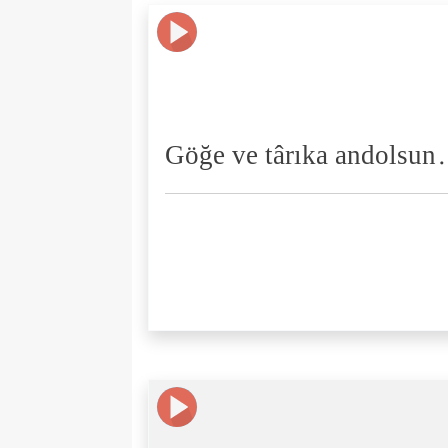
Göğe ve târıka andolsun.