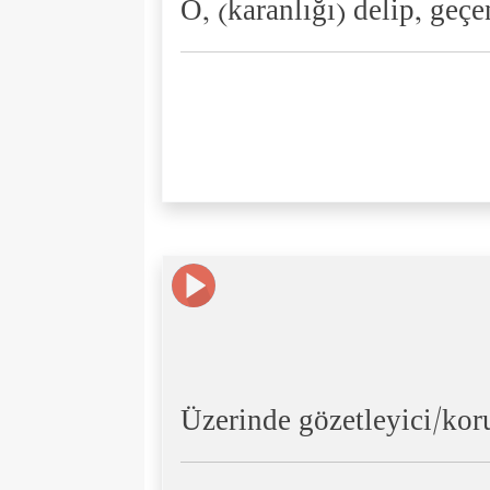
O, (karanlığı) delip, geçe
Üzerinde gözetleyici/kor