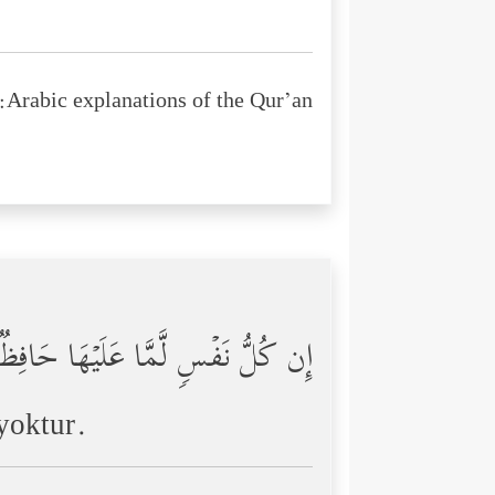
Arabic explanations of the Qur’an:
إِن كُلُّ نَفۡسࣲ لَّمَّا عَلَیۡهَا حَافِظ
yoktur.