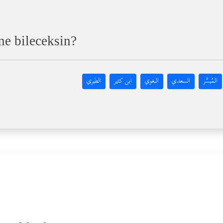
ne bileceksin?
المُيسَّر
السعدي
البغوي
ابن كثير
الطبري