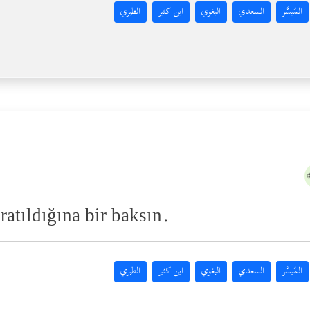
المُيسَّر
السعدي
البغوي
ابن كثير
الطبري
atıldığına bir baksın.
المُيسَّر
السعدي
البغوي
ابن كثير
الطبري