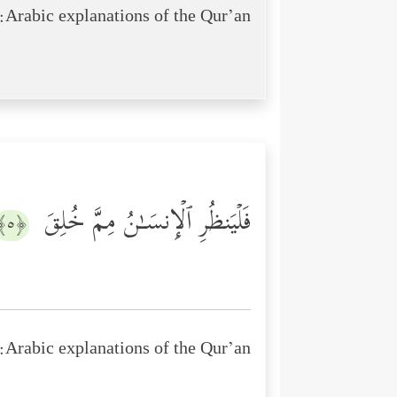
Arabic explanations of the Qur’an:
فَلۡیَنظُرِ ٱلۡإِنسَـٰنُ مِمَّ خُلِقَ
﴿٥﴾
Arabic explanations of the Qur’an: