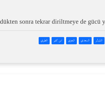
dükten sonra tekrar diriltmeye de gücü y
المُيسَّر
السعدي
البغوي
ابن كثير
الطبري