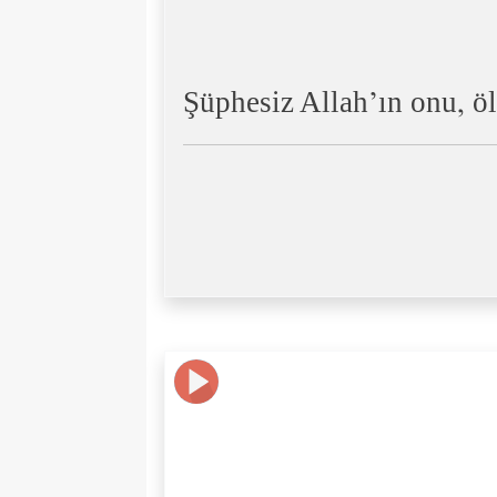
Şüphesiz Allah’ın onu, öl