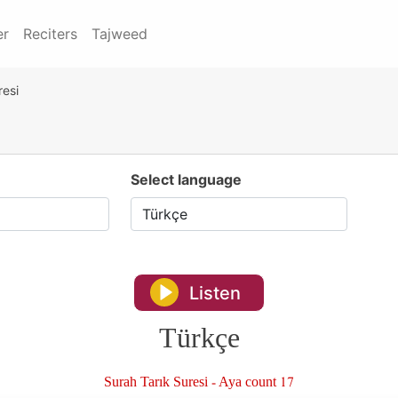
er
Reciters
Tajweed
resi
Select language
Listen
Türkçe
Surah Tarık Suresi - Aya count 17