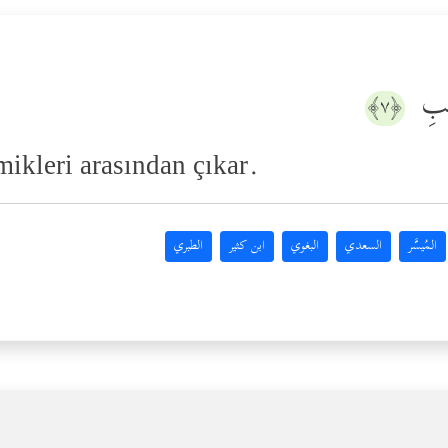
ىِٕبِ
﴿٧﴾
mikleri arasından çıkar.
المُيسَّر
السعدي
البغوي
ابن كثير
الطبري