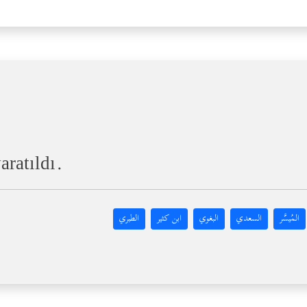
aratıldı.
المُيسَّر
السعدي
البغوي
ابن كثير
الطبري