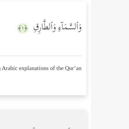
وَٱلسَّمَاۤءِ وَٱلطَّارِقِ
﴿١﴾
Arabic explanations of the Qur’an: