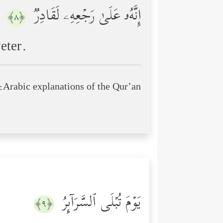
إِنَّهُۥ عَلَىٰ رَجۡعِهِۦ لَقَادِرࣱ
﴿٨﴾
eter.
Arabic explanations of the Qur’an:
یَوۡمَ تُبۡلَى ٱلسَّرَاۤىِٕرُ
﴿٩﴾