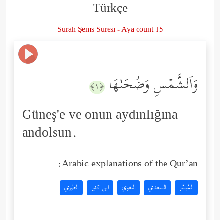
Türkçe
Surah Şems Suresi - Aya count 15
وَٱلشَّمۡسِ وَضُحَىٰهَا
﴿١﴾
Güneş'e ve onun aydınlığına
andolsun.
Arabic explanations of the Qur’an:
المُيسَّر
السعدي
البغوي
ابن كثير
الطبري