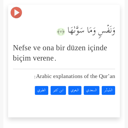
وَنَفۡسࣲ وَمَا سَوَّىٰهَا
﴿٧﴾
Nefse ve ona bir düzen içinde
biçim verene.
Arabic explanations of the Qur’an:
المُيسَّر
السعدي
البغوي
ابن كثير
الطبري