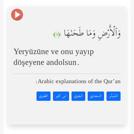
وَٱلۡأَرۡضِ وَمَا طَحَىٰهَا
﴿٦﴾
Yeryüzüne ve onu yayıp
döşeyene andolsun.
Arabic explanations of the Qur’an:
المُيسَّر
السعدي
البغوي
ابن كثير
الطبري