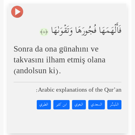
فَأَلۡهَمَهَا فُجُورَهَا وَتَقۡوَىٰهَا
﴿٨﴾
Sonra da ona günahını ve
takvasını ilham etmiş olana
(andolsun ki).
Arabic explanations of the Qur’an:
المُيسَّر
السعدي
البغوي
ابن كثير
الطبري