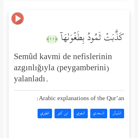
كَذَّبَتۡ ثَمُودُ بِطَغۡوَىٰهَاۤ
﴿١١﴾
Semûd kavmi de nefislerinin
azgınlığıyla (peygamberini)
yalanladı.
Arabic explanations of the Qur’an:
المُيسَّر
السعدي
البغوي
ابن كثير
الطبري