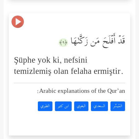
قَدۡ أَفۡلَحَ مَن زَكَّىٰهَا
﴿٩﴾
Şüphe yok ki, nefsini
temizlemiş olan felaha ermiştir.
Arabic explanations of the Qur’an:
المُيسَّر
السعدي
البغوي
ابن كثير
الطبري