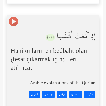
إِذِ ٱنۢبَعَثَ أَشۡقَىٰهَا
﴿١٢﴾
Hani onların en bedbaht olanı
(fesat çıkarmak için) ileri
atılınca.
Arabic explanations of the Qur’an:
المُيسَّر
السعدي
البغوي
ابن كثير
الطبري