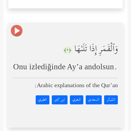
وَٱلۡقَمَرِ إِذَا تَلَىٰهَا
﴿٢﴾
Onu izlediğinde Ay’a andolsun.
Arabic explanations of the Qur’an:
المُيسَّر
السعدي
البغوي
ابن كثير
الطبري