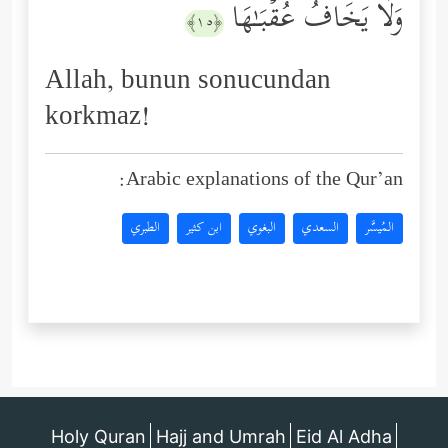
وَلَا یَخَافُ عُقۡبَـٰهَا
﴿١٥﴾
Allah, bunun sonucundan
korkmaz!
Arabic explanations of the Qur’an:
المُيسَّر
السعدي
البغوي
ابن كثير
الطبري
Holy Quran
Hajj and Umrah
Eid Al Adha