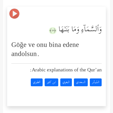
وَٱلسَّمَاۤءِ وَمَا بَنَىٰهَا
﴿٥﴾
Göğe ve onu bina edene
andolsun.
Arabic explanations of the Qur’an:
المُيسَّر
السعدي
البغوي
ابن كثير
الطبري