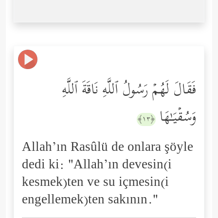
فَقَالَ لَهُمۡ رَسُولُ ٱللَّهِ نَاقَةَ ٱللَّهِ
وَسُقۡیَـٰهَا
﴿١٣﴾
Allah’ın Rasûlü de onlara şöyle
dedi ki: "Allah’ın devesin(i
kesmek)ten ve su içmesin(i
engellemek)ten sakının."