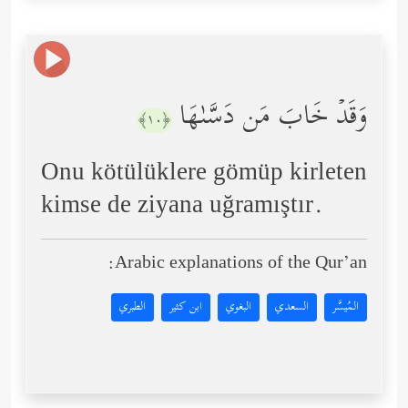
وَقَدۡ خَابَ مَن دَسَّىٰهَا
﴿١٠﴾
Onu kötülüklere gömüp kirleten
kimse de ziyana uğramıştır.
Arabic explanations of the Qur’an:
المُيسَّر
السعدي
البغوي
ابن كثير
الطبري