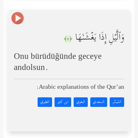
وَٱلَّیۡلِ إِذَا یَغۡشَىٰهَا
﴿٤﴾
Onu bürüdüğünde geceye
andolsun.
Arabic explanations of the Qur’an:
المُيسَّر
السعدي
البغوي
ابن كثير
الطبري