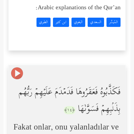
Arabic explanations of the Qur’an:
المُيسَّر
السعدي
البغوي
ابن كثير
الطبري
فَكَذَّبُوهُ فَعَقَرُوهَا فَدَمۡدَمَ عَلَیۡهِمۡ رَبُّهُم
بِذَنۢبِهِمۡ فَسَوَّىٰهَا
﴿١٤﴾
Fakat onlar, onu yalanladılar ve