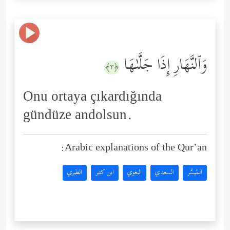
وَٱلنَّهَارِ إِذَا جَلَّىٰهَا
﴿٣﴾
Onu ortaya çıkardığında
gündüze andolsun.
Arabic explanations of the Qur’an:
المُيسَّر
السعدي
البغوي
ابن كثير
الطبري