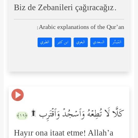
Biz de Zebanileri çağıracağız.
Arabic explanations of the Qur’an:
المُيسَّر
السعدي
البغوي
ابن كثير
الطبري
كَلَّا لَا تُطِعۡهُ وَٱسۡجُدۡ وَٱقۡتَرِب ۩
﴿١٩﴾
Hayır ona itaat etme! Allah’a