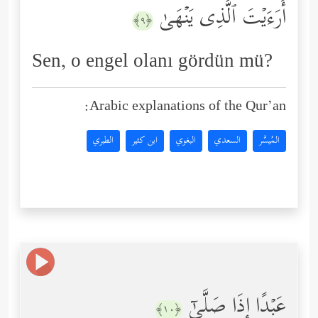
أَرَءَیۡتَ ٱلَّذِی یَنۡهَىٰ
﴿٩﴾
Sen, o engel olanı gördün mü?
Arabic explanations of the Qur’an:
المُيسَّر
السعدي
البغوي
ابن كثير
الطبري
عَبۡدًا إِذَا صَلَّىٰۤ
﴿١٠﴾