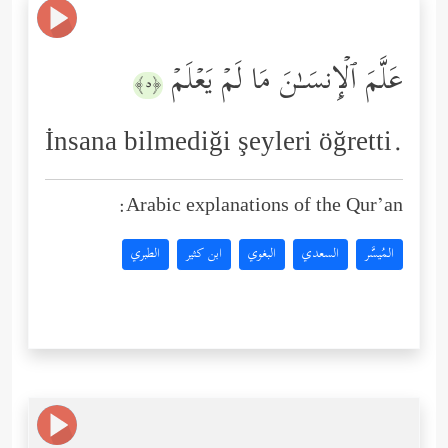
عَلَّمَ ٱلۡإِنسَـٰنَ مَا لَمۡ یَعۡلَمۡ
﴿٥﴾
İnsana bilmediği şeyleri öğretti.
Arabic explanations of the Qur’an:
المُيسَّر
السعدي
البغوي
ابن كثير
الطبري