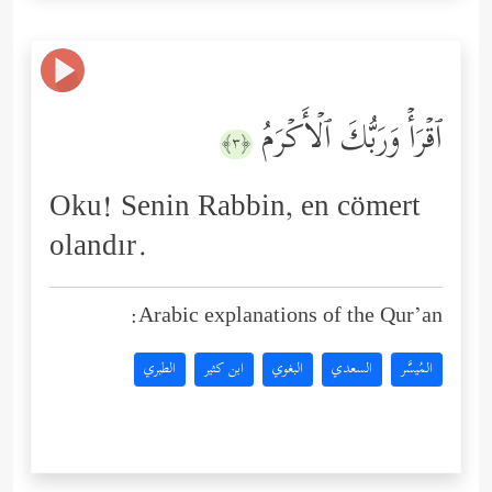
ٱقۡرَأۡ وَرَبُّكَ ٱلۡأَكۡرَمُ
﴿٣﴾
Oku! Senin Rabbin, en cömert
olandır.
Arabic explanations of the Qur’an:
المُيسَّر
السعدي
البغوي
ابن كثير
الطبري