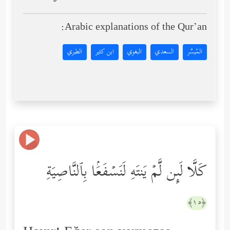
Arabic explanations of the Qur’an:
المُيسَّر
السعدي
البغوي
ابن كثير
الطبري
كَلَّا لَىِٕن لَّمۡ یَنتَهِ لَنَسۡفَعَۢا بِٱلنَّاصِیَةِ
﴿١٥﴾