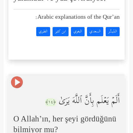
Arabic explanations of the Qur’an:
المُيسَّر
السعدي
البغوي
ابن كثير
الطبري
أَلَمۡ یَعۡلَم بِأَنَّ ٱللَّهَ یَرَىٰ
﴿١٤﴾
O Allah’ın, her şeyi gördüğünü
bilmiyor mu?