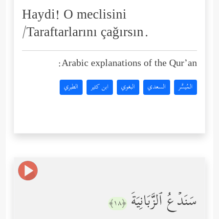
Haydi! O meclisini
/Taraftarlarını çağırsın.
Arabic explanations of the Qur’an:
المُيسَّر
السعدي
البغوي
ابن كثير
الطبري
سَنَدۡعُ ٱلزَّبَانِیَةَ
﴿١٨﴾