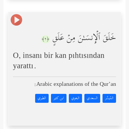
خَلَقَ ٱلۡإِنسَـٰنَ مِنۡ عَلَقٍ
﴿٢﴾
O, insanı bir kan pıhtısından
yarattı.
Arabic explanations of the Qur’an:
المُيسَّر
السعدي
البغوي
ابن كثير
الطبري