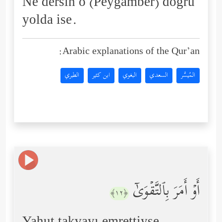
Ne dersin o (Peygamber) doğru
yolda ise.
Arabic explanations of the Qur’an:
المُيسَّر
السعدي
البغوي
ابن كثير
الطبري
أَوۡ أَمَرَ بِٱلتَّقۡوَىٰۤ
﴿١٢﴾