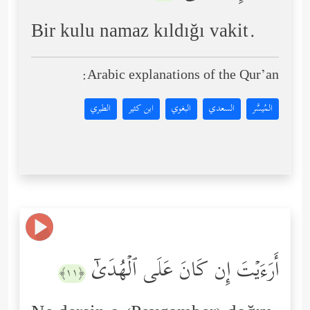
Bir kulu namaz kıldığı vakit.
Arabic explanations of the Qur’an:
المُيسَّر
السعدي
البغوي
ابن كثير
الطبري
أَرَءَیۡتَ إِن كَانَ عَلَى ٱلۡهُدَىٰۤ
﴿١١﴾