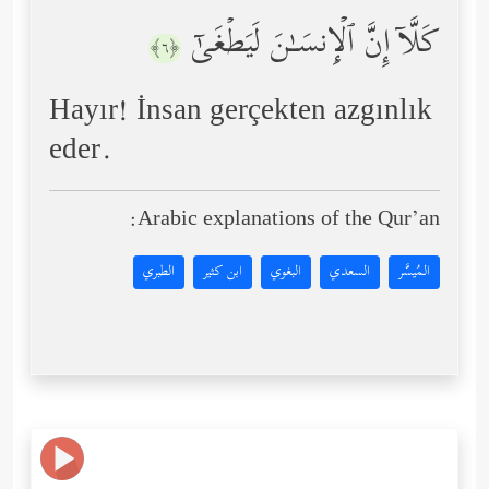
كَلَّاۤ إِنَّ ٱلۡإِنسَـٰنَ لَیَطۡغَىٰۤ
﴿٦﴾
Hayır! İnsan gerçekten azgınlık
eder.
Arabic explanations of the Qur’an:
المُيسَّر
السعدي
البغوي
ابن كثير
الطبري