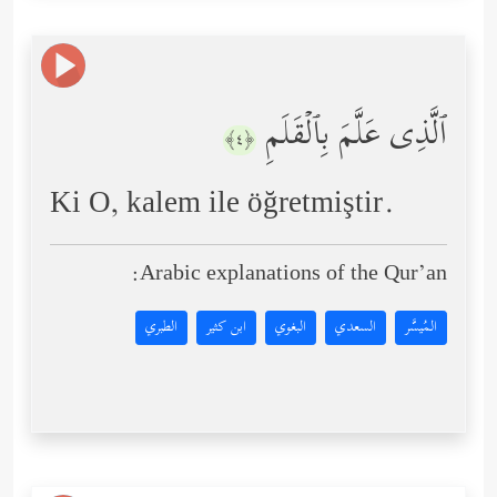
ٱلَّذِی عَلَّمَ بِٱلۡقَلَمِ
﴿٤﴾
Ki O, kalem ile öğretmiştir.
Arabic explanations of the Qur’an:
المُيسَّر
السعدي
البغوي
ابن كثير
الطبري