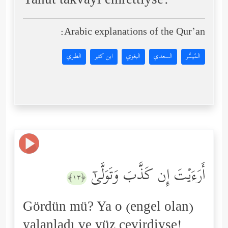
Yahut takvayı emrettiyse.
Arabic explanations of the Qur’an:
المُيسَّر
السعدي
البغوي
ابن كثير
الطبري
أَرَءَیۡتَ إِن كَذَّبَ وَتَوَلَّىٰۤ
﴿١٣﴾
Gördün mü? Ya o (engel olan)
yalanladı ve yüz çevirdiyse!