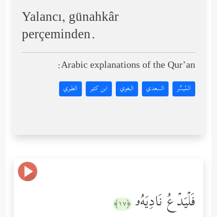
Yalancı, günahkâr
perçeminden.
Arabic explanations of the Qur’an:
المُيسَّر
السعدي
البغوي
ابن كثير
الطبري
فَلۡیَدۡعُ نَادِیَهُۥ
﴿١٧﴾