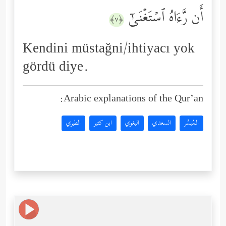
أَن رَّءَاهُ ٱسۡتَغۡنَىٰۤ
﴿٧﴾
Kendini müstağni/ihtiyacı yok
gördü diye.
Arabic explanations of the Qur’an:
المُيسَّر
السعدي
البغوي
ابن كثير
الطبري