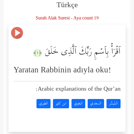
Türkçe
Surah Alak Suresi - Aya count 19
ٱقۡرَأۡ بِٱسۡمِ رَبِّكَ ٱلَّذِی خَلَقَ
﴿١﴾
Yaratan Rabbinin adıyla oku!
Arabic explanations of the Qur’an:
المُيسَّر
السعدي
البغوي
ابن كثير
الطبري