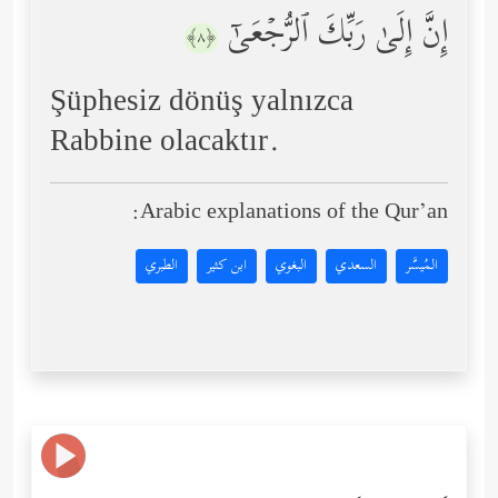
إِنَّ إِلَىٰ رَبِّكَ ٱلرُّجۡعَىٰۤ
﴿٨﴾
Şüphesiz dönüş yalnızca
Rabbine olacaktır.
Arabic explanations of the Qur’an:
المُيسَّر
السعدي
البغوي
ابن كثير
الطبري