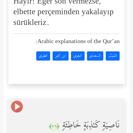
Hayır! Eğer son vermezse,
elbette perçeminden yakalayıp
sürükleriz.
Arabic explanations of the Qur’an:
المُيسَّر
السعدي
البغوي
ابن كثير
الطبري
نَاصِیَةࣲ كَـٰذِبَةٍ خَاطِئَةࣲ
﴿١٦﴾