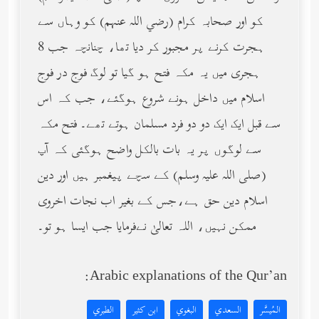
کو اور صحابہ کرام (رضي الله عنهم) کو وہاں سے
ہجرت کرنے پر مجبور کر دیا تھا، چنانچہ جب 8
ہجری میں یہ مکہ فتح ہو گیا تو لوگ فوج در فوج
اسلام میں داخل ہونے شروع ہوگئے، جب کہ اس
سے قبل ایک ایک دو دو فرد مسلمان ہوتے تھے۔ فتح مکہ
سے لوگوں پر یہ بات بالکل واضح ہوگئی کہ آپ
(صلى الله عليه وسلم) کے سچے پیغمبر ہیں اور دین
اسلام دین حق ہے،جس کے بغیر اب نجات اخروی
ممکن نہیں، اللہ تعالیٰ نےفرمایا جب ایسا ہو تو۔
Arabic explanations of the Qur’an:
المُيسَّر
السعدي
البغوي
ابن كثير
الطبري