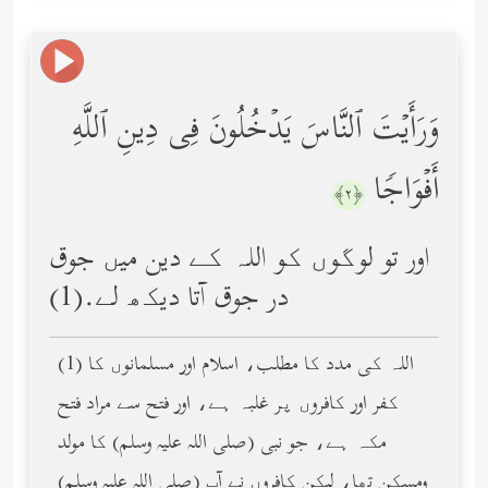
وَرَأَیۡتَ ٱلنَّاسَ یَدۡخُلُونَ فِی دِینِ ٱللَّهِ
أَفۡوَاجࣰا
﴿٢﴾
اور تو لوگوں کو اللہ کے دین میں جوق
در جوق آتا دیکھ لے.(1)
(1) اللہ کی مدد کا مطلب، اسلام اور مسلمانوں کا
کفر اور کافروں پر غلبہ ہے، اور فتح سے مراد فتح
مکہ ہے، جو نبی (صلى الله عليه وسلم) کا مولد
ومسکن تھا، لیکن کافروں نے آپ (صلى الله عليه وسلم)