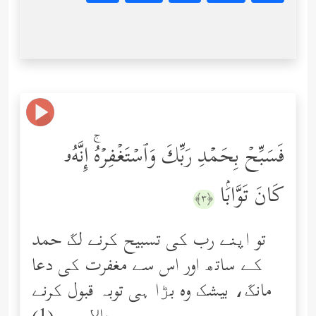
فَسَبِّحۡ بِحَمۡدِ رَبِّكَ وَٱسۡتَغۡفِرۡهُۚ إِنَّهُۥ
كَانَ تَوَّابَۢا
﴿٣﴾
تو اپنے رب کی تسبیح کرنے لگ حمد
کے ساتھ اور اس سے مغفرت کی دعا
مانگ، بیشک وه بڑا ہی توبہ قبول کرنے