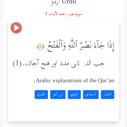
Urdu اردو
سورة نصر - عدد الآيات 3
إِذَا جَاۤءَ نَصۡرُ ٱللَّهِ وَٱلۡفَتۡحُ
﴿١﴾
جب اللہ کی مدد اور فتح آجائے.(1)
Arabic explanations of the Qur’an:
المُيسَّر
السعدي
البغوي
ابن كثير
الطبري