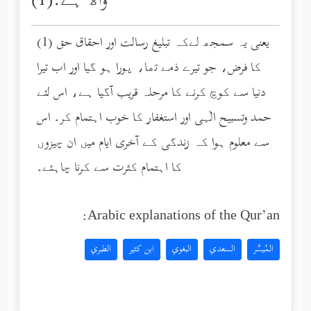
واﻻ ہے.(1)
(1) یعنی یہ سمجھ لےکہ تبلیغ رسالت اور احقاق حق
کا فرض، جو تیرے ذمے تھا، پورا ہو گیا اور اب تیرا
دنیا سے کوچ کرنے کا مرحلہ قریب آگیا ہے، اس لئے
حمد وتسبیح الٰہی اور استغفار کا خوب اہتمام کر۔ اس
سے معلوم ہوا کہ زندگی کے آخری ایام میں ان چیزوں
کا اہتمام کثرت سے کرنا چاہئے۔
Arabic explanations of the Qur’an:
المُيسَّر
السعدي
البغوي
ابن كثير
الطبري