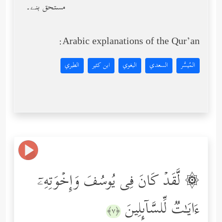
مستحق بنے۔
Arabic explanations of the Qur’an:
المُيسَّر
السعدي
البغوي
ابن كثير
الطبري
۞ لَّقَدۡ كَانَ فِی یُوسُفَ وَإِخۡوَتِهِۦۤ
ءَایَـٰتࣱ لِّلسَّاۤىِٕلِینَ
﴿٧﴾