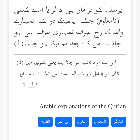
یوسف کو تو مار ہی ڈالو یا اسے کسی
(نامعلوم) جگہ پھینک دو کہ تمہارے
والد کا رخ صرف تمہاری طرف ہی ہو
جائے۔ اس کے بعد تم نیک ہو جانا.(1)
(1) اس سے مراد تائب ہو جانا ہے یعنی کنوئیں میں
ڈال کر یا قتل کر کے اللہ سے اس گناہ کے لئے توبہ
کرلیں گے۔
Arabic explanations of the Qur’an:
المُيسَّر
السعدي
البغوي
ابن كثير
الطبري