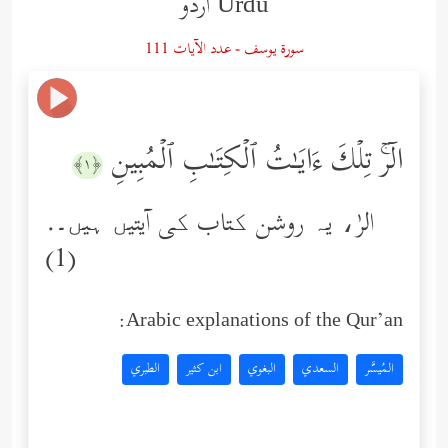
Urdu اردو
سورة یوسف - عدد الآيات 111
الۤرۚ تِلۡكَ ءَایَـٰتُ ٱلۡكِتَـٰبِ ٱلۡمُبِینِ
﴿١﴾
الرٰ، یہ روشن کتاب کی آیتیں ہیں۔.
(1)
Arabic explanations of the Qur’an:
المُيسَّر
السعدي
البغوي
ابن كثير
الطبري