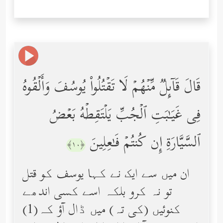
قَالَ قَاۤىِٕلࣱ مِّنۡهُمۡ لَا تَقۡتُلُواْ یُوسُفَ وَأَلۡقُوهُ
فِی غَیَـٰبَتِ ٱلۡجُبِّ یَلۡتَقِطۡهُ بَعۡضُ
ٱلسَّیَّارَةِ إِن كُنتُمۡ فَـٰعِلِینَ
﴿١٠﴾
ان میں سے ایک نے کہا یوسف کو قتل
تو نہ کرو بلکہ اسے کسی اندھے
کنوئیں (کی تہ) میں ڈال آؤ کہ(1)