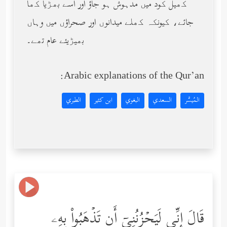
کھیل کود میں مدہوش ہو جاؤ اور اسے بھڑیا کھا
جائے، کیونکہ کھلے میدانوں اور صحراؤں میں وہاں
بھیڑیئے عام تھے۔
Arabic explanations of the Qur’an:
المُيسَّر
السعدي
البغوي
ابن كثير
الطبري
قَالَ إِنِّی لَیَحۡزُنُنِیۤ أَن تَذۡهَبُواْ بِهِۦ