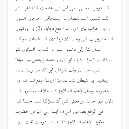
کے دوسرے بھائی بھی اس کی عظمت کا اندازہ کر
کے کہیں اسے نقصان نہ پہنچائیں، بنا بریں انہوں
نے یہ خواب بیان کرنے سے منع فرمایا۔ (2) یہ بھائیوں
کے مکروفریب کی وجہ بیان فرما دی کہ شیطان چونکہ
انسان کا ازلی دشمن ہے اس لئے وہ انسانوں کو
بہکانے، گمراہ کرنے اور انہیں حسد و بغض میں مبتلا
کرنے میں ہر وقت کوشاں اور تاک میں رہتا ہے۔
چنانچہ یہ شیطان کے لئے بڑا اچھا موقع تھا کہ وہ
حضرت یوسف (عليه السلام) کے خلاف بھائیوں کے
دلوں میں حسد اور بغض کی آگ بھڑکا دے۔ جیسا کہ
فی الواقع بعد میں اس نے ایسا ہی کیا اور حضرت
یعقوب (عليه السلام) کا اندیشہ درست ثابت ہوا۔