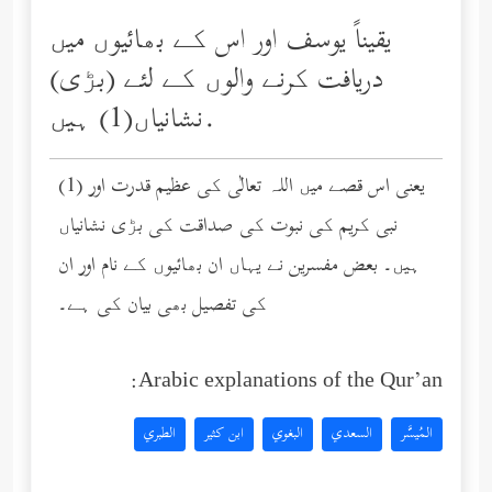
یقیناً یوسف اور اس کے بھائیوں میں
دریافت کرنے والوں کے لئے (بڑی)
نشانیاں(1) ہیں.
(1) یعنی اس قصے میں اللہ تعالٰی کی عظیم قدرت اور
نبی کریم کی نبوت کی صداقت کی بڑی نشانیاں
ہیں۔ بعض مفسرین نے یہاں ان بھائیوں کے نام اور ان
کی تفصیل بھی بیان کی ہے۔
Arabic explanations of the Qur’an:
المُيسَّر
السعدي
البغوي
ابن كثير
الطبري