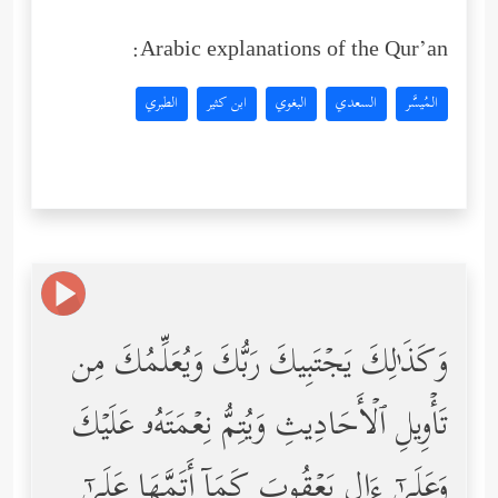
Arabic explanations of the Qur’an:
المُيسَّر
السعدي
البغوي
ابن كثير
الطبري
وَكَذَ ٰ⁠لِكَ یَجۡتَبِیكَ رَبُّكَ وَیُعَلِّمُكَ مِن
تَأۡوِیلِ ٱلۡأَحَادِیثِ وَیُتِمُّ نِعۡمَتَهُۥ عَلَیۡكَ
وَعَلَىٰۤ ءَالِ یَعۡقُوبَ كَمَاۤ أَتَمَّهَا عَلَىٰۤ