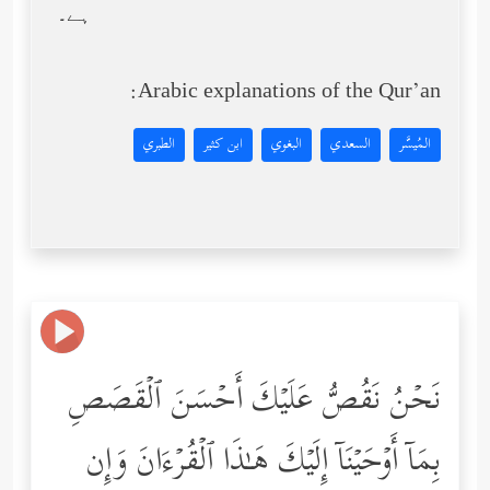
ہے۔
Arabic explanations of the Qur’an:
المُيسَّر
السعدي
البغوي
ابن كثير
الطبري
نَحۡنُ نَقُصُّ عَلَیۡكَ أَحۡسَنَ ٱلۡقَصَصِ
بِمَاۤ أَوۡحَیۡنَاۤ إِلَیۡكَ هَـٰذَا ٱلۡقُرۡءَانَ وَإِن