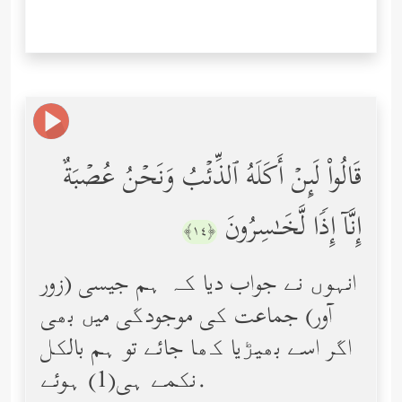
قَالُواْ لَىِٕنۡ أَكَلَهُ ٱلذِّئۡبُ وَنَحۡنُ عُصۡبَةٌ
إِنَّاۤ إِذࣰا لَّخَـٰسِرُونَ
﴿١٤﴾
انہوں نے جواب دیا کہ ہم جیسی (زور
آور) جماعت کی موجودگی میں بھی
اگر اسے بھیڑیا کھا جائے تو ہم بالکل
نکمے ہی(1) ہوئے.