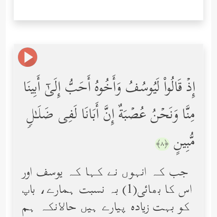
إِذۡ قَالُواْ لَیُوسُفُ وَأَخُوهُ أَحَبُّ إِلَىٰۤ أَبِینَا
مِنَّا وَنَحۡنُ عُصۡبَةٌ إِنَّ أَبَانَا لَفِی ضَلَـٰلࣲ
مُّبِینٍ
﴿٨﴾
جب کہ انہوں نے کہا کہ یوسف اور
اس کا بھائی(1) بہ نسبت ہمارے، باپ
کو بہت زیاده پیارے ہیں حاﻻنکہ ہم