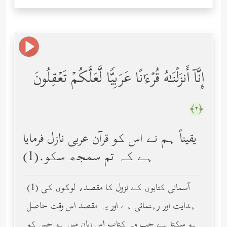
إِنَّاۤ أَنزَلۡنَـٰهُ قُرۡءَ ٰ⁠ نًا عَرَبِیࣰّا لَّعَلَّكُمۡ تَعۡقِلُونَ
﴿٢﴾
یقیناً ہم نے اس کو قرآن عربی نازل فرمایا
ہے کہ تم سمجھ سکو.(1)
(1) آسمانی کتابوں کے نزول کا مقصد، لوگوں کی
ہدایت اور رہنمائی ہے اور یہ مقصد اس وقت حاصل
ہو سکتا ہے جب وہ کتاب اس زبان میں ہو جس کو