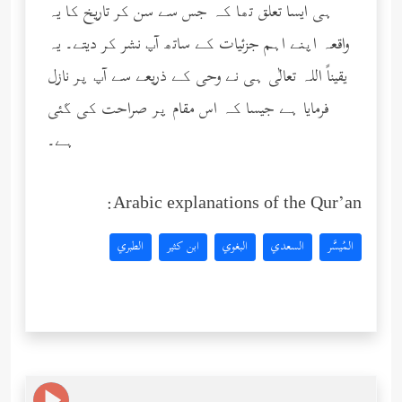
ہی ایسا تعلق تھا کہ جس سے سن کر تاریخ کا یہ
واقعہ اپنے اہم جزئیات کے ساتھ آپ نشر کر دیتے۔ یہ
یقیناً اللہ تعالٰی ہی نے وحی کے ذریعے سے آپ پر نازل
فرمایا ہے جیسا کہ اس مقام پر صراحت کی گئی
ہے۔
Arabic explanations of the Qur’an:
المُيسَّر
السعدي
البغوي
ابن كثير
الطبري