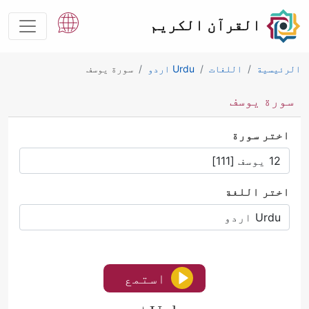
القرآن الكريم
الرئيسية
اللغات
Urdu اردو
سورة یوسف
سورة یوسف
اختر سورة
اختر اللغة
استمع