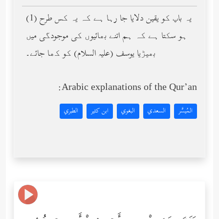
(1) یہ باپ کو یقین دلایا جا رہا ہے کہ یہ کس طرح
ہو سکتا ہے کہ ہم اتنے بھائیوں کی موجودگی میں
بھیڑیا یوسف (عليه السلام) کو کھا جائے۔
Arabic explanations of the Qur’an:
المُيسَّر
السعدي
البغوي
ابن كثير
الطبري