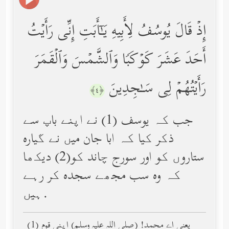
إِذۡ قَالَ یُوسُفُ لِأَبِیهِ یَـٰۤأَبَتِ إِنِّی رَأَیۡتُ
أَحَدَ عَشَرَ كَوۡكَبࣰا وَٱلشَّمۡسَ وَٱلۡقَمَرَ
رَأَیۡتُهُمۡ لِی سَـٰجِدِینَ
﴿٤﴾
جب کہ یوسف (1) نے اپنے باپ سے
ذکر کیا کہ ابا جان میں نے گیاره
ستاروں کو اور سورج چاند کو(2) دیکھا
کہ وه سب مجھے سجده کر رہے
ہیں.
(1) یعنی اے محمد! (صلى الله عليه وسلم) اپنی قوم