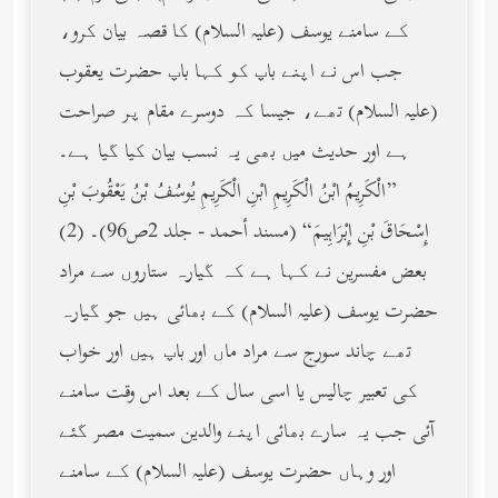
کے سامنے یوسف (عليه السلام) کا قصہ بیان کرو،
جب اس نے اپنے باپ کو کہا باپ حضرت یعقوب
(عليه السلام) تھے، جیسا کہ دوسرے مقام پر صراحت
ہے اور حدیث میں بھی یہ نسب بیان کیا گیا ہے۔
”الْكَرِيمُ ابْنُ الْكَرِيمِ ابْنِ الْكَرِيمِ يُوسُفُ بْنُ يَعْقُوبَ بْنِ
إِسْحَاقَ بْنِ إِبْرَاهِيمَ“ (مسند أحمد - جلد 2ص96)۔ (2)
بعض مفسرین نے کہا ہے کہ گیارہ ستاروں سے مراد
حضرت یوسف (عليه السلام) کے بھائی ہیں جو گیارہ
تھے چاند سورج سے مراد ماں اور باپ ہیں اور خواب
کی تعبیر چالیس یا اسی سال کے بعد اس وقت سامنے
آئی جب یہ سارے بھائی اپنے والدین سمیت مصر گئے
اور وہاں حضرت یوسف (عليه السلام) کے سامنے