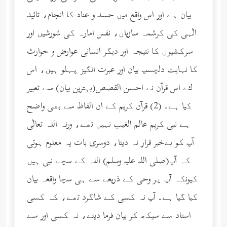
بیان ہے اور اس واقع میں حسد و عناد کا انجام، تائید
الٰہی کی کرشمہ سازیاں، نفس امارہ کی شورشیں اور
سرکشیوں کا نتیجہ اور دیگر انسانی عوارض و حوارث
کا نہایت دلچسپ بیان اور عبرت انگیز پہلو ہیں، اس
لئے اس قرآن نے احسن القصص(بہترین بیان) سے تعبیر
کیا ہے۔ (2) قرآن کریم کے ان الفاظ سے بھی واضح
ہے نبی کریم عالم الغیب نہیں تھے، ورنہ اللہ تعالٰی
آپ کو بےخبر قرار نہ دیتا، دوسری بات یہ معلوم ہوئی
کہ آپ(صلى الله عليه وسلم) اللہ کے سچے نبی ہیں
کیونکہ آپ پر وحی کے ذریعے سے ہی سچا واقعہ بیان
کیا گیا ہے۔ آپ نہ کسی کے شاگرد تھے، کہ کسی
استاد سے سیکھ کر بیان فرما دیتے، نہ کسی اور سے