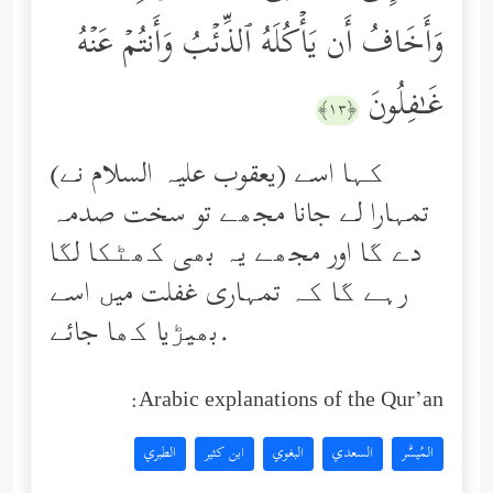
وَأَخَافُ أَن یَأۡكُلَهُ ٱلذِّئۡبُ وَأَنتُمۡ عَنۡهُ
غَـٰفِلُونَ
﴿١٣﴾
(یعقوب علیہ السلام نے) کہا اسے
تمہارا لے جانا مجھے تو سخت صدمہ
دے گا اور مجھے یہ بھی کھٹکا لگا
رہے گا کہ تمہاری غفلت میں اسے
بھیڑیا کھا جائے.
Arabic explanations of the Qur’an:
المُيسَّر
السعدي
البغوي
ابن كثير
الطبري