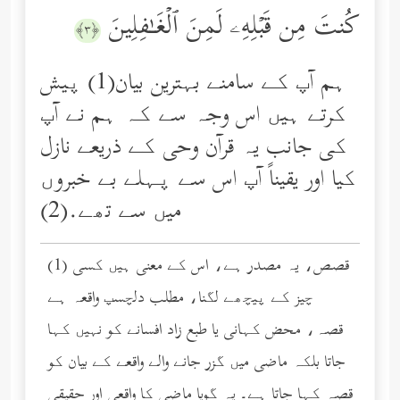
كُنتَ مِن قَبۡلِهِۦ لَمِنَ ٱلۡغَـٰفِلِینَ
﴿٣﴾
ہم آپ کے سامنے بہترین بیان(1) پیش
کرتے ہیں اس وجہ سے کہ ہم نے آپ
کی جانب یہ قرآن وحی کے ذریعے نازل
کیا اور یقیناً آپ اس سے پہلے بے خبروں
میں سے تھے.(2)
(1) قصص، یہ مصدر ہے، اس کے معنی ہیں کسی
چیز کے پیچھے لگنا، مطلب دلچسپ واقعہ ہے
قصہ، محض کہانی یا طبع زاد افسانے کو نہیں کہا
جاتا بلکہ ماضی میں گزر جانے والے واقعے کے بیان کو
قصہ کہا جاتا ہے۔ یہ گویا ماضی کا واقعی اور حقیقی