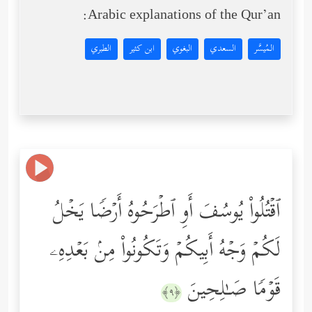
Arabic explanations of the Qur’an:
المُيسَّر
السعدي
البغوي
ابن كثير
الطبري
ٱقۡتُلُواْ یُوسُفَ أَوِ ٱطۡرَحُوهُ أَرۡضࣰا یَخۡلُ
لَكُمۡ وَجۡهُ أَبِیكُمۡ وَتَكُونُواْ مِنۢ بَعۡدِهِۦ
قَوۡمࣰا صَـٰلِحِینَ
﴿٩﴾