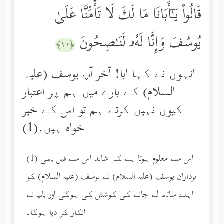
قَالُواْ یَـٰۤأَبَانَا مَا لَكَ لَا تَأۡمَ۬نَّا عَلَىٰ
یُوسُفَ وَإِنَّا لَهُۥ لَنَـٰصِحُونَ
﴿١١﴾
انہوں نے کہا ابا! آخر آپ یوسف (علیہ
السلام) کے بارے میں ہم پر اعتبار
کیوں نہیں کرتے ہم تو اس کے خیر
خواه ہیں.(1)
(1) اس سے معلوم ہوتا ہے کہ شاید اس سے قبل بھی
برداران یوسف (عليه السلام) نے یوسف (عليه السلام) کو
اپنے ساتھ لے جانے کی کوشش کی ہوگی اور باپ نے
انکار کر دیا ہوگا۔