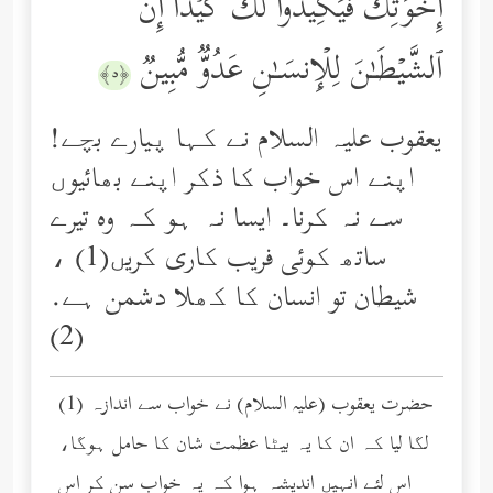
إِخۡوَتِكَ فَیَكِیدُواْ لَكَ كَیۡدًاۖ إِنَّ
ٱلشَّیۡطَـٰنَ لِلۡإِنسَـٰنِ عَدُوࣱّ مُّبِینࣱ
﴿٥﴾
یعقوب علیہ السلام نے کہا پیارے بچے!
اپنے اس خواب کا ذکر اپنے بھائیوں
سے نہ کرنا۔ ایسا نہ ہو کہ وه تیرے
ساتھ کوئی فریب کاری کریں(1) ،
شیطان تو انسان کا کھلا دشمن ہے.
(2)
(1) حضرت یعقوب (عليه السلام) نے خواب سے اندازہ
لگا لیا کہ ان کا یہ بیٹا عظمت شان کا حامل ہوگا،
اس لئے انہیں اندیشہ ہوا کہ یہ خواب سن کر اس