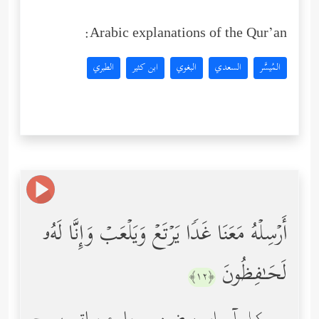
Arabic explanations of the Qur’an:
المُيسَّر
السعدي
البغوي
ابن كثير
الطبري
أَرۡسِلۡهُ مَعَنَا غَدࣰا یَرۡتَعۡ وَیَلۡعَبۡ وَإِنَّا لَهُۥ
لَحَـٰفِظُونَ
﴿١٢﴾