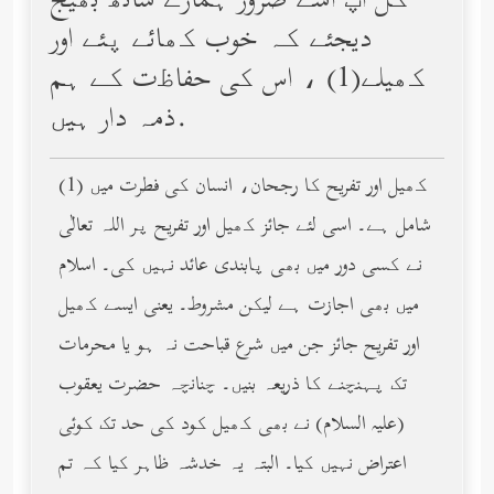
کل آپ اسے ضرور ہمارے ساتھ بھیج
دیجئے کہ خوب کھائے پئے اور
کھیلے(1) ، اس کی حفاﻇت کے ہم
ذمہ دار ہیں.
(1) کھیل اور تفریح کا رجحان، انسان کی فطرت میں
شامل ہے۔ اسی لئے جائز کھیل اور تفریح پر اللہ تعالٰی
نے کسی دور میں بھی پابندی عائد نہیں کی۔ اسلام
میں بھی اجازت ہے لیکن مشروط۔ یعنی ایسے کھیل
اور تفریح جائز جن میں شرع قباحت نہ ہو یا محرمات
تک پہنچنے کا ذریعہ بنیں۔ چنانچہ حضرت یعقوب
(عليه السلام) نے بھی کھیل کود کی حد تک کوئی
اعتراض نہیں کیا۔ البتہ یہ خدشہ ظاہر کیا کہ تم