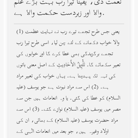
نعمت دی، یقیناً تیرا رب بہت بڑے علم
واﻻ اور زبردست حکمت واﻻ ہے.
(1) یعنی جس طرح تجھے تیرے رب نے نہایت عظمت
والا خواب دکھانے کے لئے چن لیا، اسی طرح تیرا رب
تجھے برگزیدگی بھی عطا کرے گا اور خوابوں کی
تعبیر سکھائے گا۔ تَأْوِيلُ الأَحَادِيثِ کے اصل معنی باتوں
کی تہہ تک پہنچنا ہے۔ یہاں خواب کی تعبیر مراد
ہے۔ (2) اس سے مراد نبوت ہے جو یوسف (عليه
السلام) کو عطا کی گئی۔ یا وہ انعامات ہیں جن سے
مصر میں یوسف (عليه السلام) نوازے گئے۔ (3) اس سے
مراد حضرت یوسف (عليه السلام) کے بھائی، ان کی
اولاد وغیرہ ہیں، جو بعد میں انعامات الٰہی کے