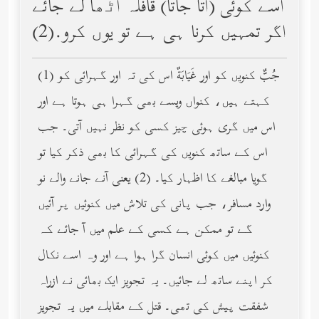
اسے کوئی (آتا جاتا) قافلہ اٹھا لے جائے
اگر تمہیں کرنا ہی ہے تو یوں کرو.(2)
(1) جُبٌّ کنویں کو اور غَيَابَةٌ اس کی تہ اور گہرائی کو
کہتے ہیں، کنواں ویسے بھی گہرا ہی ہوتا ہے اور
اس میں گری ہوئی چیز کسی کو نظر نہیں آتی۔ جب
اس کے ساتھ کنویں کی گہرائی کا بھی ذکر کیا تو
گویا مبالغے کا اظہار کیا۔ (2) یعنی آنے جانے والے نو
وارد مسافر، جب پانی کی تلاش میں کنوئیں پر آئیں
گے تو ممکن ہے کسی کے علم میں آ جائے کہ
کنوئیں میں کوئی انسان گرا ہوا ہے اور وہ اسے نکال
کر اپنے ساتھ لے جائیں۔ یہ تجویز ایک بھائی نے ازراہ
شفقت پیش کی تھی۔ قتل کے مقابلے میں یہ تجویز