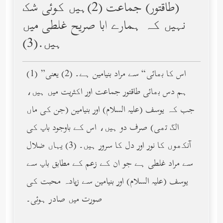
(طاقتور) جماعت (2)ہیں کوئی شک
نہیں کہ ہمارے ابا صریح غلطی میں
ہیں.(3)
(1) ”اس کا بھائی“ سے مراد بنیامین ہے۔ (2) یعنی
ہم دس بھائی طاقتور جماعت اور اکثریت میں ہیں،
جب کہ یوسف (عليه السلام) اور بنیامین (جن کی ماں
الگ تھی) صرف دو ہیں، اس کے باوجود باپ کی
آنکھوں کا نور اور دل کا سرور ہیں۔ (3) یہاں ضلال
سے مراد غلطی ہے جو ان کے زعم کے مطابق باپ سے
یوسف (عليه السلام) اور بنیامین سے زیادہ محبت کی
صورت میں صادر ہوئی۔