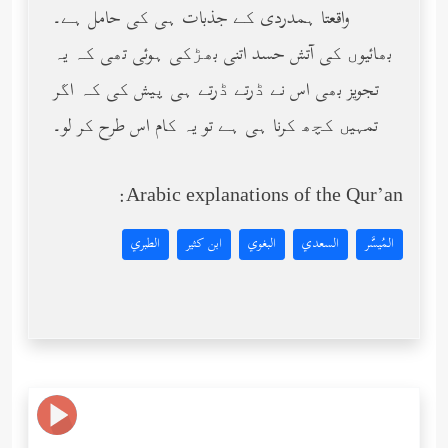
واقعتا ہمدردی کے جذبات ہی کی حامل ہے۔
بھائیوں کی آتش حسد اتنی بھڑکی ہوئی تھی کہ یہ
تجویز بھی اس نے ڈرتے ڈرتے ہی پیش کی کہ اگر
تمہیں کچھ کرنا ہی ہے تو یہ کام اس طرح کر لو۔
Arabic explanations of the Qur’an:
المُيسَّر
السعدي
البغوي
ابن كثير
الطبري