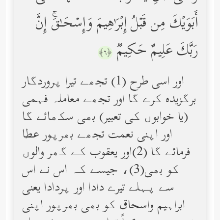
أَبَوَیۡكَ مِن قَبۡلُ إِبۡرَ ٰ⁠هِیمَ وَإِسۡحَـٰقَۚ إِنَّ
رَبَّكَ عَلِیمٌ حَكِیمࣱ
﴿٦﴾
اور اسی طرح (1) تجھے تیرا پروردگار
برگزیده کرے گا اور تجھے معاملہ فہمی
(یا خوابوں کی تعبیر) بھی سکھائے گا
اور اپنی نعمت تجھے بھرپور عطا
فرمائے گا (2)اور یعقوب کے گھر والوں
کو بھی(3)، جیسے کہ اس نے اس
سے پہلے تیرے دادا اور پردادا یعنی
ابراہیم واسحاق کو بھی بھرپور اپنی