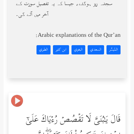
سجدہ ریز ہوگئے، جیسا کہ یہ تفصیل سورت کے
آخر میں آئے گی۔
Arabic explanations of the Qur’an:
المُيسَّر
السعدي
البغوي
ابن كثير
الطبري
قَالَ یَـٰبُنَیَّ لَا تَقۡصُصۡ رُءۡیَاكَ عَلَىٰۤ