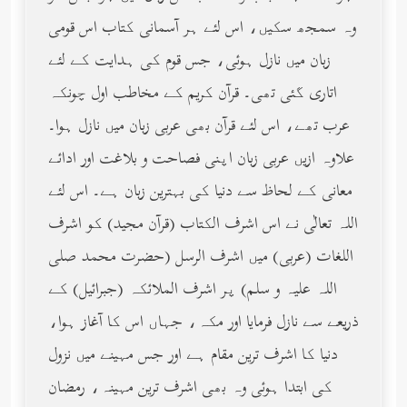
وہ سمجھ سکیں، اس لئے ہر آسمانی کتاب اس قومی
زبان میں نازل ہوئی، جس قوم کی ہدایت کے لئے
اتاری گئی تھی۔ قرآن کریم کے مخاطب اول چونکہ
عرب تھے، اس لئے قرآن بھی عربی زبان میں نازل ہوا۔
علاوہ ازیں عربی زبان اپنی فصاحت و بلاغت اور ادائے
معانی کے لحاظ سے دنیا کی بہترین زبان ہے۔ اس لئے
اللہ تعالٰی نے اس اشرف الکتاب (قرآن مجید) کو اشرف
اللغات (عربی) میں اشرف الرسل (حضرت محمد صلی
اللہ علیہ و سلم) پر اشرف الملائکہ (جبرائیل) کے
ذریعے سے نازل فرمایا اور مکہ، جہاں اس کا آغاز ہوا،
دنیا کا اشرف ترین مقام ہے اور جس مہینے میں نزول
کی ابتدا ہوئی وہ بھی اشرف ترین مہینہ، رمضان