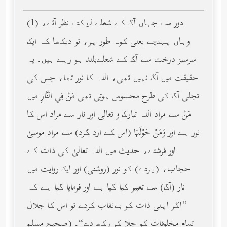
(1) دور سے جہاں آگ کے شعلے لپکتے نظر آئے،
وہاں پہنچے یعنی کوہ طور پر، تو دیکھا کہ ایک
سرسبز درخت سے آگ کے شعلےبلند ہو رہے ہیں۔ یہ
حقیقت میں آگ نہیں تھی، اللہ کا نور تھا، جس کی
تجلی آگ کی طرح محسوس ہوتی تھی مَنْ فِي النَّارِ میں
مَنْ سے مراد اللہ تبارک و تعالی اور نار سے مراد اس کا
نور ہے اور وَمَنْ حَوْلَهَا (اس کے ارد گرد) سے مراد موسیٰ
اور فرشتے، حدیث میں اللہ تعالیٰ کی ذات کے
حجاب، (پردے) کو نور (روشنی) اور ایک روایت میں
نار (آگ) سے تعبیر کیا گیا ہے اور فرمایا گیا ہے کہ
”اگر اپنی ذات کو بےنقاب کردے تو اس کا جلال
تمام مخلوقات کو جلا کر رکھ دے“۔ (صحيح مسلم