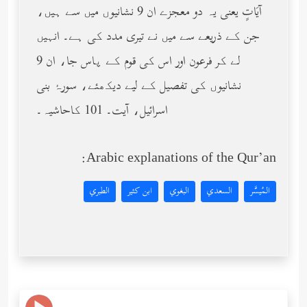
آيَاتٍ یعنی یہ دو معجزے ان 9 نشانیوں میں سے ہیں،
جن کے ذریعے سے میں نے تیری مدد کی ہے۔ انہیں
لے کر فرعون اور اس کی قوم کے پاس جا، ان 9
نشانیوں کی تفصیل کے لیے دیکھئے، سورۂ بنی
اسرائیل، آیت۔ 101 کاحاشیہ۔
Arabic explanations of the Qur’an:
المُيسَّر
السعدي
البغوي
ابن كثير
الطبري