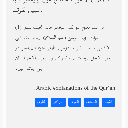
کھا(1) ، میرے حضور میں پیغمبر ڈرا
نہیں کرتے.
(1) اس سے معلوم ہوا کہ پیغمبر عالم الغیب نہیں
ہوتے، ورنہ موسیٰ (عليه السلام) اپنے ہاتھ کی
لاٹھی سے نہ ڈرتے۔ دوسرا، طبعی خوف پیغمبر کو
بھی لاحق ہوسکتا ہے کیونکہ وہ بھی بالآخر انسان
ہی ہوتے ہیں۔
Arabic explanations of the Qur’an:
المُيسَّر
السعدي
البغوي
ابن كثير
الطبري