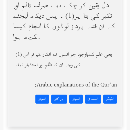
دل یقین کر چکے تھے صرف ﻇلم اور
تکبر کی بنا پر(1) ۔ پس دیکھ لیجئے
کہ ان فتنہ پرداز لوگوں کا انجام کیسا
کچھ ہوا.
(1) یعنی علم کےباوجود جو انہوں نے انکار کیا تو اس
کی وجہ ان کا ظلم اور استکبار تھا۔
Arabic explanations of the Qur’an:
المُيسَّر
السعدي
البغوي
ابن كثير
الطبري