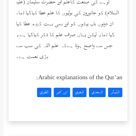
لوہے کی صنعت کاعلم اور حضرت سلیمان (عليه
السلام) کو جانورون کی بولیوں کا علم عطا کیاگیا تھا۔
ان دونوں باپ بیٹوں کو اور بھی بہت کچھ عطا کیا
گیا تھا، لیکن یہاں صرف علم کا ذکر کیاگیا ہے،
جس سے واضح ہوتا ہےکہ علم اللہ کی سب سے
بڑی نعمت ہے۔
Arabic explanations of the Qur’an:
المُيسَّر
السعدي
البغوي
ابن كثير
الطبري