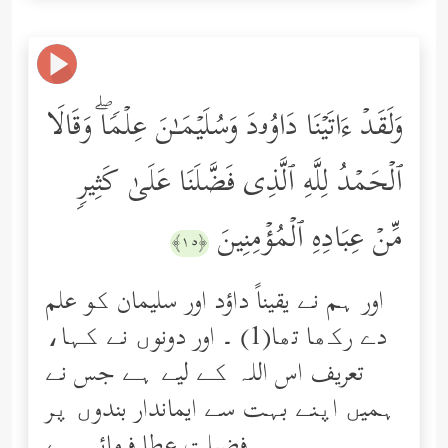
وَلَقَدۡ ءَاتَیۡنَا دَاوُۥدَ وَسُلَیۡمَـٰنَ عِلۡمࣰاۖ وَقَالَا
ٱلۡحَمۡدُ لِلَّهِ ٱلَّذِی فَضَّلَنَا عَلَىٰ كَثِیرࣲ
مِّنۡ عِبَادِهِ ٱلۡمُؤۡمِنِینَ
﴿١٥﴾
اور ہم نے یقیناً داؤد اور سلیمان کو علم
دے رکھا تھا(1) ۔ اور دونوں نے کہا،
تعریف اس اللہ کے لیے ہے جس نے
ہمیں اپنے بہت سے ایماندار بندوں پر
فضیلت عطا فرمائی ہے.