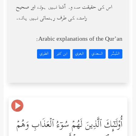
اس کی حقیقت سے وہ آشنا نہیں ہوتے اور صحیح
راستے کی طرف رہنمائی نہیں پاتے۔
Arabic explanations of the Qur’an:
المُيسَّر
السعدي
البغوي
ابن كثير
الطبري
أُوْلَـٰۤىِٕكَ ٱلَّذِینَ لَهُمۡ سُوۤءُ ٱلۡعَذَابِ وَهُمۡ