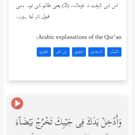
اس کی گرفت نہ فرمالے۔ (2) یعنی ظالم کی توبہ بھی
قبول کر لیتا ہوں۔
Arabic explanations of the Qur’an:
المُيسَّر
السعدي
البغوي
ابن كثير
الطبري
وَأَدۡخِلۡ یَدَكَ فِی جَیۡبِكَ تَخۡرُجۡ بَیۡضَاۤءَ