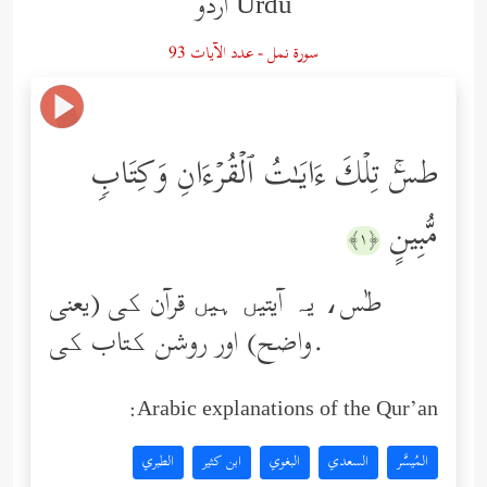
Urdu اردو
سورة نمل - عدد الآيات 93
طسۤۚ تِلۡكَ ءَایَـٰتُ ٱلۡقُرۡءَانِ وَكِتَابࣲ
مُّبِینٍ
﴿١﴾
طٰس، یہ آیتیں ہیں قرآن کی (یعنی
واضح) اور روشن کتاب کی.
Arabic explanations of the Qur’an:
المُيسَّر
السعدي
البغوي
ابن كثير
الطبري