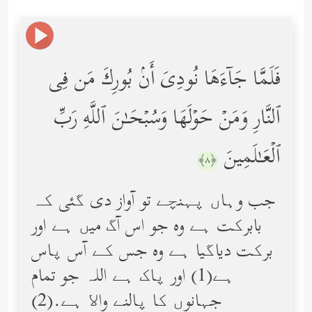
فَلَمَّا جَاۤءَهَا نُودِیَ أَنۢ بُورِكَ مَن فِی
ٱلنَّارِ وَمَنۡ حَوۡلَهَا وَسُبۡحَـٰنَ ٱللَّهِ رَبِّ
ٱلۡعَـٰلَمِینَ
﴿٨﴾
جب وہاں پہنچے تو آواز دی گئی کہ
بابرکت ہے وه جو اس آگ میں ہے اور
برکت دیاگیا ہے وه جس کے آس پاس
ہے(1) اور پاک ہے اللہ جو تمام
جہانوں کا پالنے واﻻ ہے.(2)