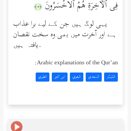
فِی ٱلۡـَٔاخِرَةِ هُمُ ٱلۡأَخۡسَرُونَ
﴿٥﴾
یہی لوگ ہیں جن کے لیے برا عذاب
ہے اور آخرت میں بھی وه سخت نقصان
یافتہ ہیں.
Arabic explanations of the Qur’an:
المُيسَّر
السعدي
البغوي
ابن كثير
الطبري