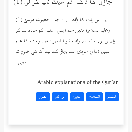
جاؤں گا تاکہ تم سینک تاپ کر لو.(1)
(1) یہ اس وقت کا واقعہ ہے جب حضرت موسیٰ
(عليه السلام) مدین سے اپنی اہلیہ کو ساتھ لے کر
واپس آرہے تھے، رات کو اندھیرے میں راستے کا علم
نہیں تھااور سردی سے بچاؤ کے لیے آگ کی ضرورت
تھی۔
Arabic explanations of the Qur’an:
المُيسَّر
السعدي
البغوي
ابن كثير
الطبري