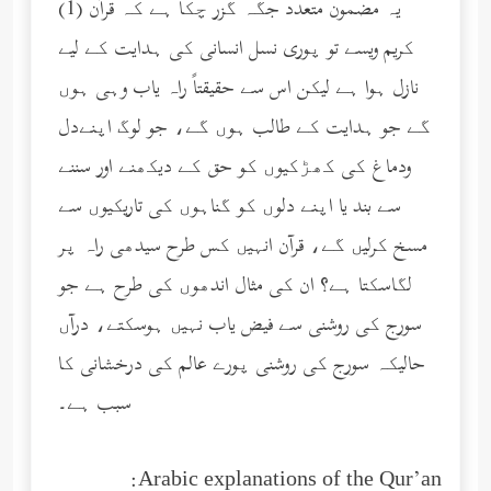
(1) یہ مضمون متعدد جگہ گزر چکا ہے کہ قرآن
کریم ویسے تو پوری نسل انسانی کی ہدایت کے لیے
نازل ہوا ہے لیکن اس سے حقیقتاً راہ یاب وہی ہوں
گے جو ہدایت کے طالب ہوں گے، جو لوگ اپنےدل
ودماغ کی کھڑکیوں کو حق کے دیکھنے اور سننے
سے بند یا اپنے دلوں کو گناہوں کی تاریکیوں سے
مسخ کرلیں گے، قرآن انہیں کس طرح سیدھی راہ پر
لگاسکتا ہے؟ ان کی مثال اندھوں کی طرح ہے جو
سورج کی روشنی سے فیض یاب نہیں ہوسکتے، درآں
حالیکہ سورج کی روشنی پورے عالم کی درخشانی کا
سبب ہے۔
Arabic explanations of the Qur’an: