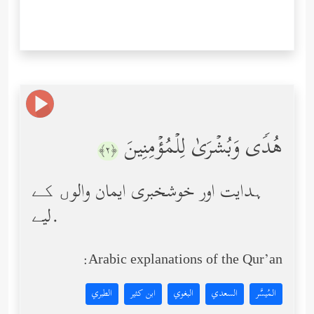
هُدࣰى وَبُشۡرَىٰ لِلۡمُؤۡمِنِینَ
﴿٢﴾
ہدایت اور خوشخبری ایمان والوں کے
لیے.
Arabic explanations of the Qur’an:
المُيسَّر
السعدي
البغوي
ابن كثير
الطبري