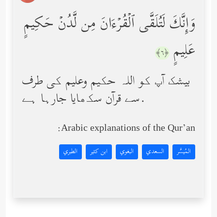
وَإِنَّكَ لَتُلَقَّى ٱلۡقُرۡءَانَ مِن لَّدُنۡ حَكِیمٍ
عَلِیمٍ
﴿٦﴾
بیشک آپ کو اللہ حکیم وعلیم کی طرف
سے قرآن سکھایا جارہا ہے.
Arabic explanations of the Qur’an:
المُيسَّر
السعدي
البغوي
ابن كثير
الطبري