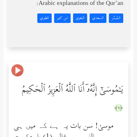
Arabic explanations of the Qur’an:
المُيسَّر
السعدي
البغوي
ابن كثير
الطبري
یَـٰمُوسَىٰۤ إِنَّهُۥۤ أَنَا ٱللَّهُ ٱلۡعَزِیزُ ٱلۡحَكِیمُ
﴿٩﴾
موسیٰ! سن بات یہ ہے کہ میں ہی