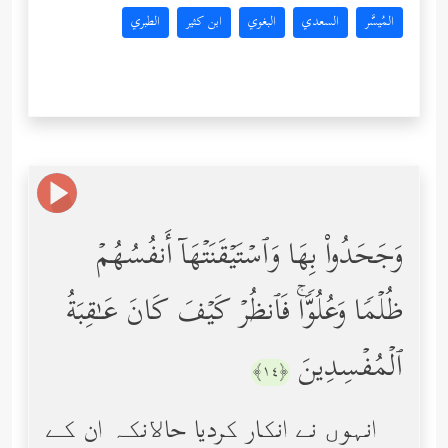
المُيسَّر
السعدي
البغوي
ابن كثير
الطبري
وَجَحَدُواْ بِهَا وَٱسۡتَیۡقَنَتۡهَاۤ أَنفُسُهُمۡ
ظُلۡمࣰا وَعُلُوࣰّاۚ فَٱنظُرۡ كَیۡفَ كَانَ عَـٰقِبَةُ
ٱلۡمُفۡسِدِینَ
﴿١٤﴾
انہوں نے انکار کردیا حاﻻنکہ ان کے