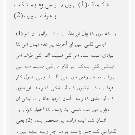
دکھائے(1) ہیں، پس وه بھٹکتے
پھرتے ہیں.(2)
(1) یہ گناہوں کا وبال اور بدلہ ہے کہ برائیاں ان کو
اچھی لگتی ہیں اور آخرت پر عدم ایمان اس کا
بنیادی سبب ہے۔ اس کی نسبت اللہ کی طرف اس
لیےکی گئی ہےکہ ہر کام اس کی مشیت سے ہی
ہوتا ہے، تاہم اس میں بھی اللہ کا وہی اصول کار
فرما ہے کہ نیکیوں کے لیے نیکی کا راستہ اور بدوں
کے لیے بدی کا راستہ آسان کردیا جاتا ہے۔ لیکن ان
دونوں میں سے کسی ایک راستے کا اختیار کرنا، یہ
انسان کے اپنے ارادے پر منحصر ہے۔ (2) یعنی
گمراہی کے جس راستے پر وہ چل رہے ہوتے ہیں،