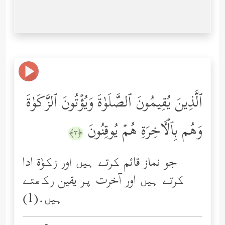
ٱلَّذِینَ یُقِیمُونَ ٱلصَّلَوٰةَ وَیُؤۡتُونَ ٱلزَّكَوٰةَ
وَهُم بِٱلۡـَٔاخِرَةِ هُمۡ یُوقِنُونَ
﴿٣﴾
جو نماز قائم کرتے ہیں اور زکوٰة ادا
کرتے ہیں اور آخرت پر یقین رکھتے
ہیں.(1)