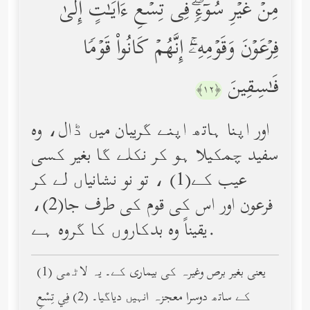
مِنۡ غَیۡرِ سُوۤءࣲۖ فِی تِسۡعِ ءَایَـٰتٍ إِلَىٰ
فِرۡعَوۡنَ وَقَوۡمِهِۦۤۚ إِنَّهُمۡ كَانُواْ قَوۡمࣰا
فَـٰسِقِینَ
﴿١٢﴾
اور اپنا ہاتھ اپنے گریبان میں ڈال، وه
سفید چمکیلا ہو کر نکلے گا بغیر کسی
عیب کے(1) ، تو نو نشانیاں لے کر
فرعون اور اس کی قوم کی طرف جا(2)،
یقیناً وه بدکاروں کا گروه ہے.
(1) یعنی بغیر برص وغیرہ کی بیماری کے۔ یہ لاٹھی
کے ساتھ دوسرا معجزہ انہیں دیاگیا۔ (2) فِي تِسْعِ