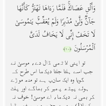
وَأَلۡقِ عَصَاكَۚ فَلَمَّا رَءَاهَا تَهۡتَزُّ كَأَنَّهَا
جَاۤنࣱّ وَلَّىٰ مُدۡبِرࣰا وَلَمۡ یُعَقِّبۡۚ یَـٰمُوسَىٰ
لَا تَخَفۡ إِنِّی لَا یَخَافُ لَدَیَّ
ٱلۡمُرۡسَلُونَ
﴿١٠﴾
تو اپنی ﻻٹھی ڈال دے، موسیٰ نے
جب اسے ہلتا جلتا دیکھا اس طرح کہ
گویا وه ایک سانﭗ ہے تو منھ موڑے
ہوئے پیٹھ پھیر کر بھاگے اور پلٹ
کر بھی نہ دیکھا، اے موسیٰ! خوف نہ