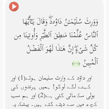
وَوَرِثَ سُلَیۡمَـٰنُ دَاوُۥدَۖ وَقَالَ یَـٰۤأَیُّهَا
ٱلنَّاسُ عُلِّمۡنَا مَنطِقَ ٱلطَّیۡرِ وَأُوتِینَا مِن
كُلِّ شَیۡءٍۖ إِنَّ هَـٰذَا لَهُوَ ٱلۡفَضۡلُ
ٱلۡمُبِینُ
﴿١٦﴾
اور داؤد کے وارث سلیمان ہوئے(1) اور
کہنے لگے لوگو! ہمیں پرندوں کی
بولی سکھائی گئی ہے(2) اور ہم سب
کچھ میں سے دیئے گئے ہیں۔ بیشک یہ