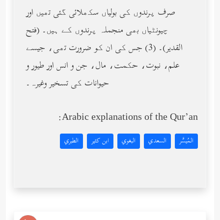
صرف پرندوں کی بولیاں سکھلائی گئی تھیں اور
چیونٹیاں بھی منجملہ پرندوں کے ہیں۔ (فتح
القدیر)۔ (3) جس کی ان کو ضرورت تھی، جیسے
علم، نبوت، حکمت، مال، جن و انس اور طیور و
حیوانات کی تسخیر وغیرہ۔
Arabic explanations of the Qur’an:
المُيسَّر
السعدي
البغوي
ابن كثير
الطبري