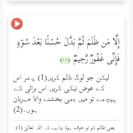
إِلَّا مَن ظَلَمَ ثُمَّ بَدَّلَ حُسۡنَۢا بَعۡدَ سُوۤءࣲ
فَإِنِّی غَفُورࣱ رَّحِیمࣱ
﴿١١﴾
لیکن جو لوگ ﻇلم کریں(1) پھر اس
کے عوض نیکی کریں اس برائی کے
پیچھے تو میں بھی بخشنے واﻻ مہربان
ہوں.(2)
(1) یعنی ظالم کو تو خوف ہونا چاہیے کہ اللہ تعالیٰ