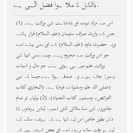
بالکل کھلا ہوا فضل الٰہی ہے.
(1) اس سے مراد نبوت اور بادشاہت کی وراثت ہے،
جس کے وارث صرف سلیمان (عليه السلام) قرار پائے۔
ورنہ حضرت داود (عليه السلام) کے اور بھی بیٹے تھے
جو اس وراثت سے محروم رہے۔ ویسے بھی انبیا کی
وراثت علم میں ہی ہوتی ہے، جو مال و اسباب
چھوڑ جاتے ہیں، وہ صدقہ ہوتا ہے،جیسا کہ نبی
(صلى الله عليه وسلم) نے فرمایا ہے۔ (البخاري كتاب
الفرائض، ومسلم، كتاب الجهاد)۔ (2) بولیاں تو تمام
جانوروں کی سکھلائی گئی تھیں۔ لیکن پرندوں کا
ذکر بطور خاص اس لیے کیا ہے کہ پرندے سائے کے
لیے ہر وقت ساتھ رہتے تھے اور بعض کہتے ہیں کہ