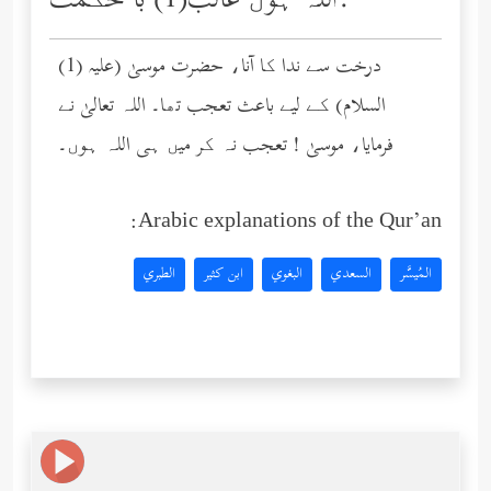
اللہ ہوں غالب(1) با حکمت.
(1) درخت سے ندا کا آنا، حضرت موسیٰ (عليه
السلام) کے لیے باعث تعجب تھا۔ اللہ تعالیٰ نے
فرمایا، موسیٰ ! تعجب نہ کر میں ہی اللہ ہوں۔
Arabic explanations of the Qur’an:
المُيسَّر
السعدي
البغوي
ابن كثير
الطبري