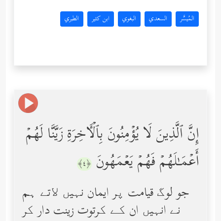
المُيسَّر
السعدي
البغوي
ابن كثير
الطبري
إِنَّ ٱلَّذِینَ لَا یُؤۡمِنُونَ بِٱلۡـَٔاخِرَةِ زَیَّنَّا لَهُمۡ
أَعۡمَـٰلَهُمۡ فَهُمۡ یَعۡمَهُونَ
﴿٤﴾
جو لوگ قیامت پر ایمان نہیں ﻻتے ہم
نے انہیں ان کے کرتوت زینت دار کر