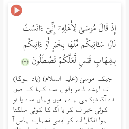
إِذۡ قَالَ مُوسَىٰ لِأَهۡلِهِۦۤ إِنِّیۤ ءَانَسۡتُ
نَارࣰا سَـَٔاتِیكُم مِّنۡهَا بِخَبَرٍ أَوۡ ءَاتِیكُم
بِشِهَابࣲ قَبَسࣲ لَّعَلَّكُمۡ تَصۡطَلُونَ
﴿٧﴾
(یاد ہوگا) جبکہ موسیٰ (علیہ السلام)
نے اپنے گھر والوں سے کہا کہ میں
نے آگ دیکھی ہے، میں وہاں سے یا تو
کوئی خبر لے کر یا آگ کا کوئی سلگتا
ہوا انگارا لے کر ابھی تمہارے پاس آ