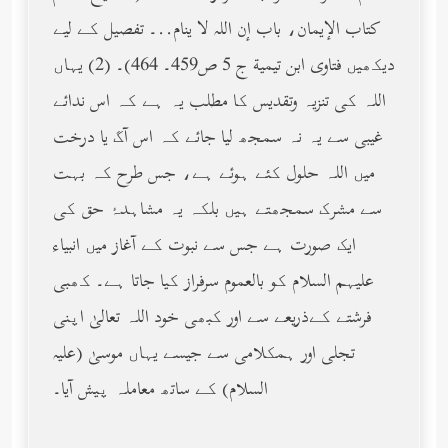
كتاب الإيمان، باب إن الله لا ينام..۔ تفصیل کے لیے
دیکھیں فتاوى ابن تيمية ج 5 ص459۔ 464)۔ (2) یہاں
اللہ کی تنزیہ وتقدیس کا مطلب یہ ہے کہ اس ندائے
غیبی سے یہ نہ سمجھ لیا جائے کہ اس آگ یا درخت
میں اللہ حلول کئے ہوئے ہے، جس طرح کہ بہت
سے مشرک سمجھتے ہیں بلکہ یہ مشاہدۂ حق کی
ایک صورت ہے جس سے نبوت کے آغاز میں انبیاء
علیہم السلام کو بالعموم سرفراز کیا جاتا ہے۔ کھبی
فرشتے کےذریعے سے اور کبھی خود اللہ تعالیٰ اپنی
تجلی اور ہمکلامی سے جیسے یہاں موسیٰ (عليه
السلام) کے ساتھ معاملہ پیش آیا۔