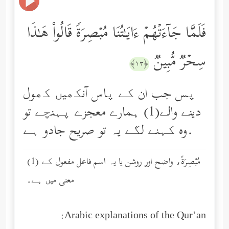
فَلَمَّا جَاۤءَتۡهُمۡ ءَایَـٰتُنَا مُبۡصِرَةࣰ قَالُواْ هَـٰذَا
سِحۡرࣱ مُّبِینࣱ
﴿١٣﴾
پس جب ان کے پاس آنکھیں کھول
دینے والے(1) ہمارے معجزے پہنچے تو
وه کہنے لگے یہ تو صریح جادو ہے.
(1) مُبْصِرَةً، واضح اور روشن یا یہ اسم فاعل مفعول کے
معنی میں ہے۔
Arabic explanations of the Qur’an: