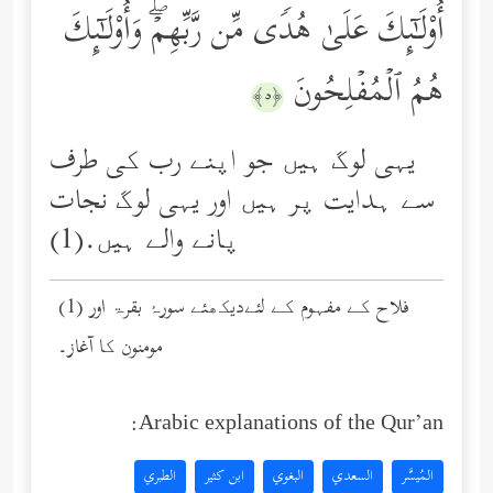
أُوْلَـٰۤىِٕكَ عَلَىٰ هُدࣰى مِّن رَّبِّهِمۡۖ وَأُوْلَـٰۤىِٕكَ
هُمُ ٱلۡمُفۡلِحُونَ
﴿٥﴾
یہی لوگ ہیں جو اپنے رب کی طرف
سے ہدایت پر ہیں اور یہی لوگ نجات
پانے والے ہیں.(1)
(1) فلاح کے مفہوم کے لئےدیکھئے سورۂ بقرۃ اور
مومنون کا آغاز۔
Arabic explanations of the Qur’an:
المُيسَّر
السعدي
البغوي
ابن كثير
الطبري