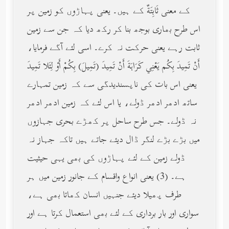
کے معنی ثَابِتَةٌ کے ہیں۔ یعنی پہاڑوں کو زمین پر
اس طرح بھاری بوجھ بنا کر رکھ دیا کہ جن سے زمین
ثابت رہے یعنی حرکت نہ کرے۔ اسی لئے آگے فرمایا،
أَنْ تَمِيدَ بِكُم يَعْنِي كَرَاهَةَ أَنْ تَمِيدَ (تَمِيلَ) بِكُمْ أَوْ لِئَلا تَمِيدَ
یعنی اس بات کی ناپسندیدگی سے کہ زمین تمہارے
ساتھ ادھر ادھر ڈولے، یا اس لئے کہ زمین ادھر ادھر
نہ ڈولے۔ جس طرح ساحل پر کھڑے بحری جہازوں
میں بڑے بڑے لنگر ڈال دیئے جاتے ہیں تاکہ جہاز نہ
ڈولے زمین کے لئے پہاڑوں کی بھی یہی حیثیت
ہے۔ (3) یعنی انواع واقسام کے جانور زمین میں ہر
طرف پھیلا دیئے جنہیں انسان کھاتا بھی ہے،
سواری اور بار برداری کے لئے بھی استعمال کرتا ہے اور