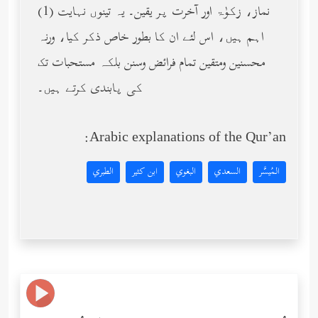
(1) نماز، زکوٰۃ اور آخرت پر یقین۔ یہ تینوں نہایت
اہم ہیں، اس لئے ان کا بطور خاص ذکر کیا، ورنہ
محسنین ومتقین تمام فرائض وسنن بلکہ مستحبات تک
کی پابندی کرتے ہیں۔
Arabic explanations of the Qur’an:
المُيسَّر
السعدي
البغوي
ابن كثير
الطبري