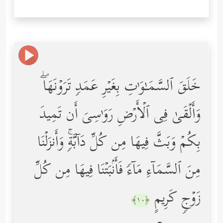
خَلَقَ ٱلسَّمَـٰوَ ٰ⁠تِ بِغَیۡرِ عَمَدࣲ تَرَوۡنَهَاۖ
وَأَلۡقَىٰ فِی ٱلۡأَرۡضِ رَوَ ٰ⁠سِیَ أَن تَمِیدَ
بِكُمۡ وَبَثَّ فِیهَا مِن كُلِّ دَاۤبَّةࣲۚ وَأَنزَلۡنَا
مِنَ ٱلسَّمَاۤءِ مَاۤءࣰ فَأَنۢبَتۡنَا فِیهَا مِن كُلِّ
زَوۡجࣲ كَرِیمٍ
﴿١٠﴾