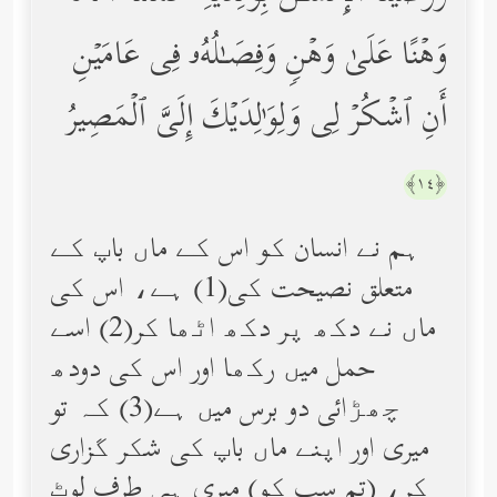
وَهۡنًا عَلَىٰ وَهۡنࣲ وَفِصَـٰلُهُۥ فِی عَامَیۡنِ
أَنِ ٱشۡكُرۡ لِی وَلِوَ ٰ⁠لِدَیۡكَ إِلَیَّ ٱلۡمَصِیرُ
﴿١٤﴾
ہم نے انسان کو اس کے ماں باپ کے
متعلق نصیحت کی(1) ہے، اس کی
ماں نے دکھ پر دکھ اٹھا کر(2) اسے
حمل میں رکھا اور اس کی دودھ
چھڑائی دو برس میں ہے(3) کہ تو
میری اور اپنے ماں باپ کی شکر گزاری
کر، (تم سب کو) میری ہی طرف لوٹ