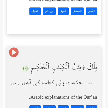
Arabic explanations of the Qur’an:
المُيسَّر
السعدي
البغوي
ابن كثير
الطبري
تِلۡكَ ءَایَـٰتُ ٱلۡكِتَـٰبِ ٱلۡحَكِیمِ
﴿٢﴾
یہ حکمت والی کتاب کی آیتیں ہیں.
Arabic explanations of the Qur’an: