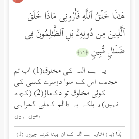
هَـٰذَا خَلۡقُ ٱللَّهِ فَأَرُونِی مَاذَا خَلَقَ
ٱلَّذِینَ مِن دُونِهِۦۚ بَلِ ٱلظَّـٰلِمُونَ فِی
ضَلَـٰلࣲ مُّبِینࣲ
﴿١١﴾
یہ ہے اللہ کی مخلوق(1) اب تم
مجھے اس کے سوا دوسرے کسی کی
کوئی مخلوق تو دکھاؤ(2) (کچھ
نہیں)، بلکہ یہ ﻇالم کھلی گمراہی
میں ہیں.
(1) هَذَا (یہ) اشارہ ہے اللہ کے ان پیدا کردہ چیزوں