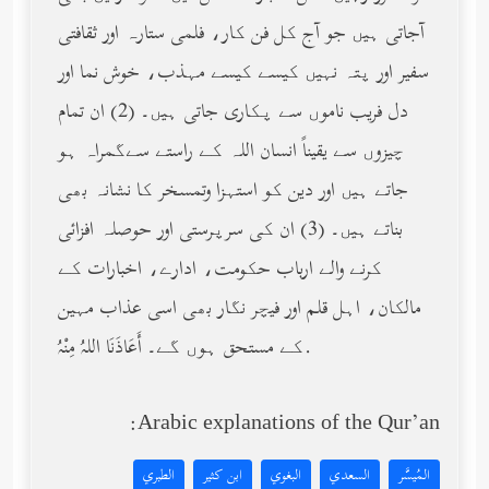
آجاتی ہیں جو آج کل فن کار، فلمی ستارہ اور ثقافتی
سفیر اور پتہ نہیں کیسے کیسے مہذب، خوش نما اور
دل فریب ناموں سے پکاری جاتی ہیں۔ (2) ان تمام
چیزوں سے یقیناً انسان اللہ کے راستے سےگمراہ ہو
جاتے ہیں اور دین کو استہزا وتمسخر کا نشانہ بھی
بناتے ہیں۔ (3) ان کی سرپرستی اور حوصلہ افزائی
کرنے والے ارباب حکومت، ادارے، اخبارات کے
مالکان، اہل قلم اور فیچر نگار بھی اسی عذاب مہین
کے مستحق ہوں گے۔ أَعَاذَنَا اللهُ مِنْهُ.
Arabic explanations of the Qur’an:
المُيسَّر
السعدي
البغوي
ابن كثير
الطبري