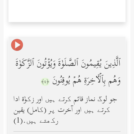
ٱلَّذِینَ یُقِیمُونَ ٱلصَّلَوٰةَ وَیُؤۡتُونَ ٱلزَّكَوٰةَ
وَهُم بِٱلۡـَٔاخِرَةِ هُمۡ یُوقِنُونَ
﴿٤﴾
جو لوگ نماز قائم کرتے ہیں اور زکوٰة ادا
کرتے ہیں اور آخرت پر (کامل) یقین
رکھتے ہیں.(1)