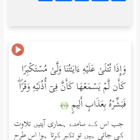
وَإِذَا تُتۡلَىٰ عَلَیۡهِ ءَایَـٰتُنَا وَلَّىٰ مُسۡتَكۡبِرࣰا
كَأَن لَّمۡ یَسۡمَعۡهَا كَأَنَّ فِیۤ أُذُنَیۡهِ وَقۡرࣰاۖ
فَبَشِّرۡهُ بِعَذَابٍ أَلِیمٍ
﴿٧﴾
جب اس کے سامنے ہماری آیتیں تلاوت
کی جاتی ہیں تو تکبر کرتا ہوا اس طرح