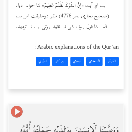
ہے اور آیت «إِنَّ الشِّرْكَ لَظُلْمٌ عَظِيمٌ» کا حوالہ دیا۔
(صحیح بخاری نمبر 4776) مگر درحقیقت اس سے
اللہ کا قول ہونے کی نہ تائید ہوتی ہے نہ تردید۔
Arabic explanations of the Qur’an:
المُيسَّر
السعدي
البغوي
ابن كثير
الطبري
وَوَصَّیۡنَا ٱلۡإِنسَـٰنَ بِوَ ٰ⁠لِدَیۡهِ حَمَلَتۡهُ أُمُّهُۥ