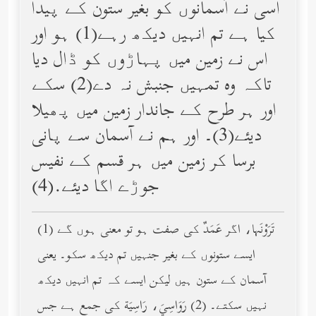
اسی نے آسمانوں کو بغیر ستون کے پیدا
کیا ہے تم انہیں دیکھ رہے(1) ہو اور
اس نے زمین میں پہاڑوں کو ڈال دیا
تاکہ وه تمہیں جنبش نہ دے(2) سکے
اور ہر طرح کے جاندار زمین میں پھیلا
دیئے(3)۔ اور ہم نے آسمان سے پانی
برسا کر زمین میں ہر قسم کے نفیس
جوڑے اگا دیئے.(4)
(1) تَرَوْنَها، اگر عَمَدٌ کی صفت ہو تو معنی ہوں گے
ایسے ستونوں کے بغیر جنہیں تم دیکھ سکو۔ یعنی
آسمان کے ستون ہیں لیکن ایسے کہ تم انہیں دیکھ
نہیں سکتے۔ (2) رَوَاسِيَ، رَاسِيَة کی جمع ہے جس