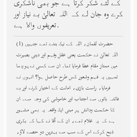
کے لئے شکر کرتا ہے جو بھی ناشکری
کرے وه جان لے کہ اللہ تعالیٰ بے نیاز اور
تعریفوں واﻻ ہے.
(1) حضرت لقمان، اللہ کے نیک بندے تھے جنہیں
اللہ تعالیٰ نے حکمت یعنی عقل وفہم اور دینی بصیرت
میں ممتاز مقام عطا فرمایا تھا۔ ان سے کسی نےپوچھا
تمہیں یہ فہم وشعور کس طرح حاصل ہوا؟ انہوں نے
فرمایا، راست بازی، امانت کے اختیار کرنے اور بے
فائدہ باتوں سے اجتناب اور خاموشی کی وجہ سے۔ ان
کا حکمت ودانش پر مبنی ایک واقعہ یہ بھی مشہور
ہے کہ یہ غلام تھے، ان کے آقا نے کہا کہ بکری
ذبح کرکے اس کے سب سے بہترین دو حصے لاؤ،