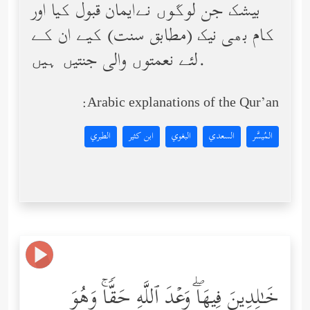
بیشک جن لوگوں نےایمان قبول کیا اور
کام بھی نیک (مطابق سنت) کیے ان کے
لئے نعمتوں والی جنتیں ہیں.
Arabic explanations of the Qur’an:
المُيسَّر
السعدي
البغوي
ابن كثير
الطبري
خَـٰلِدِینَ فِیهَاۖ وَعۡدَ ٱللَّهِ حَقࣰّاۚ وَهُوَ