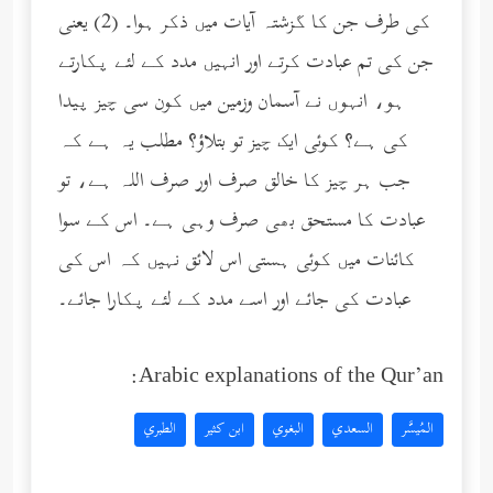
کی طرف جن کا گزشتہ آیات میں ذکر ہوا۔ (2) یعنی
جن کی تم عبادت کرتے اور انہیں مدد کے لئے پکارتے
ہو، انہوں نے آسمان وزمین میں کون سی چیز پیدا
کی ہے؟ کوئی ایک چیز تو بتلاؤ؟ مطلب یہ ہے کہ
جب ہر چیز کا خالق صرف اور صرف اللہ ہے، تو
عبادت کا مستحق بھی صرف وہی ہے۔ اس کے سوا
کائنات میں کوئی ہستی اس لائق نہیں کہ اس کی
عبادت کی جائے اور اسے مدد کے لئے پکارا جائے۔
Arabic explanations of the Qur’an:
المُيسَّر
السعدي
البغوي
ابن كثير
الطبري