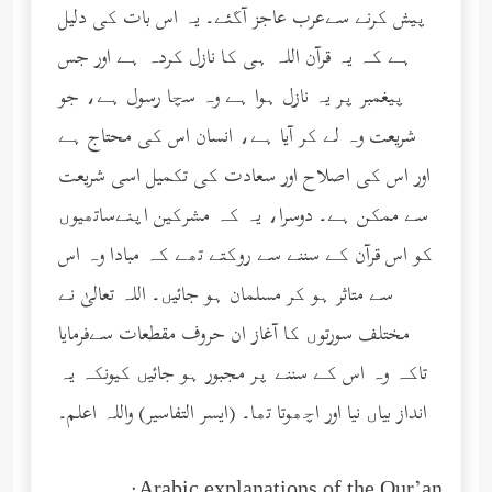
پیش کرنے سےعرب عاجز آگئے۔ یہ اس بات کی دلیل
ہے کہ یہ قرآن اللہ ہی کا نازل کردہ ہے اور جس
پیغمبر پر یہ نازل ہوا ہے وہ سچا رسول ہے، جو
شریعت وہ لے کر آیا ہے، انسان اس کی محتاج ہے
اور اس کی اصلاح اور سعادت کی تکمیل اسی شریعت
سے ممکن ہے۔ دوسرا، یہ کہ مشرکین اپنےساتھیوں
کو اس قرآن کے سننے سے روکتے تھے کہ مبادا وہ اس
سے متاثر ہو کر مسلمان ہو جائیں۔ اللہ تعالیٰ نے
مختلف سورتوں کا آغاز ان حروف مقطعات سےفرمایا
تاکہ وہ اس کے سننے پر مجبور ہو جائیں کیونکہ یہ
انداز بیاں نیا اور اچھوتا تھا۔ (ایسر التفاسیر) واللہ اعلم۔