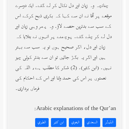
چنانچہ وہ زبان اور دل نکال کر لے گئے۔ ایک دوسرے
موقعے پر آقا نے ان سے کہا کہ بکری ذبح کرکے اس
کے سب سے بدترین حصے لاؤ۔ وہ پھر وہی زبان اور
دل لے کر چلے گئے۔ پوچھنے پر انہوں نے بتلایا کہ
زبان اور دل، اگر صحیح ہوں تو یہ سب سے بہتر
ہیں اور اگر یہ بگڑ جائیں تو ان سے بدتر کوئی چیز
نہیں۔ (ابن کثیر)۔ (2) شکر کا مطلب ہے، اللہ کی
نعمتوں پر اس کی حمد وثنا اور اس کے احکام کی
فرماں برداری۔
Arabic explanations of the Qur’an:
المُيسَّر
السعدي
البغوي
ابن كثير
الطبري