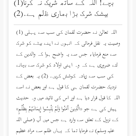
بچے! اللہ کے ساتھ شریک نہ کرنا(1)
بیشک شرک بڑا بھاری ﻇلم ہے.(2)
(1) اللہ تعالیٰ نے حضرت لقمان کی سب سے پہلی
وصیت یہ نقل فرمائی کہ انہوں نے اپنے بیٹے کو شرک
سے منع فرمایا، جس سے یہ واضح ہوا کہ والدین کے
لئے ضروری ہے کہ وہ اپنی اولاد کو شرک سے بچانے
کی سب سے زیادہ کوشش کریں۔ (2) یہ بعض کے
نزدیک حضرت لقمان ہی کا قول ہے اور بعض نے اسے
اللہ کا قول قرار دیا ہے اور اس کی تائید میں وہ حدیث
پیش کی ہے جو «الَّذِينَ آمَنُوا وَلَمْ يَلْبِسُوا إِيمَانَهُمْ بِظُلْمٍ»
کے نزول کے تعلق سے وارد ہے جس میں آپ (صلى الله
عليه وسلم) نے فرمایا تھا کہ یہاں ظلم سے مراد عظیم