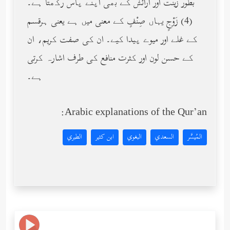
بطور زینت اور آرائش کے بھی اپنے پاس رکھتا ہے۔
(4) زَوْجٍ یہاں صِنْفٍ کے معنی میں ہے یعنی ہرقسم
کے غلے اور میوے پیدا کیے۔ ان کی صفت کریم، ان
کے حسن لون اور کثرت منافع کی طرف اشارہ کرتی
ہے۔
Arabic explanations of the Qur’an:
المُيسَّر
السعدي
البغوي
ابن كثير
الطبري