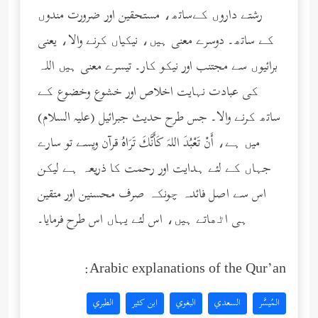
رشتے داروں کےساتھ، مستحقین اور ضرورت مندوں
کے ساتھ۔ دوسرے معنی ہیں، نیکیاں کرنے والا، یعنی
برائیوں سے مجتنب اور نیکو کار۔ تیسرے معنی ہیں اللہ
کی عبادت نہایت اخلاص اور خشوع وخضوع کے
ساتھ کرنے والا۔ جس طرح حدیث جبرائیل (عليه السلام)
میں ہے، أَنْ تَعْبُدَ اللهَ كَأَنَّكَ تَرَاهُ قرآن ویسے تو سارے
جہاں کے لئے ہدایت اور رحمت کا ذریعہ ہے لیکن
اس سے اصل فائدہ چونکہ صرف محسنین اور متقین
ہی اٹھاتے ہیں، اس لئے یہاں اس طرح فرمایا۔
Arabic explanations of the Qur’an:
المُيسَّر
السعدي
البغوي
ابن كثير
الطبري