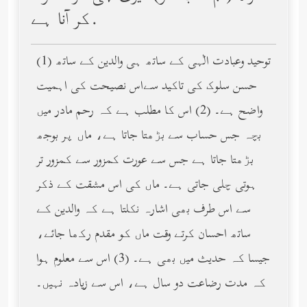
کر آنا ہے.
(1) توحید وعبادت الٰہی کے ساتھ ہی والدین کے ساتھ
حسن سلوک کی تاکید سےاس نصیحت کی اہمیت
واضح ہے۔ (2) اس کا مطلب ہے کہ رحم مادر میں
بچہ جس حساب سے بڑھتا جاتا ہے، ماں پر بوجھ
بڑھتا جاتا ہے جس سے عورت کمزور سے کمزور تر
ہوتی چلی جاتی ہے۔ ماں کی اس مشقت کے ذکر
سے اس طرف بھی اشارہ نکلتا ہے کہ والدین کے
ساتھ احسان کرتے وقت ماں کو مقدم رکھا جائے،
جیسا کہ حدیث میں بھی ہے۔ (3) اس سے معلوم ہوا
کہ مدت رضاعت دو سال ہے، اس سے زیادہ نہیں۔