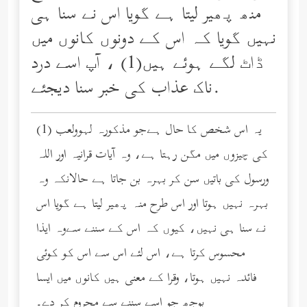
منھ پھیر لیتا ہے گویا اس نے سنا ہی
نہیں گویا کہ اس کے دونوں کانوں میں
ڈاٹ لگے ہوئے ہیں(1) ، آپ اسے درد
ناک عذاب کی خبر سنا دیجئے.
(1) یہ اس شخص کا حال ہےجو مذکورہ لہوولعب
کی چیزوں میں مگن رہتا ہے، وہ آیات قرانیہ اور اللہ
ورسول کی باتیں سن کر بہرہ بن جاتا ہے حالانکہ وہ
بہرہ نہیں ہوتا اور اس طرح منہ پھیر لیتا ہے گویا اس
نے سنا ہی نہیں، کیوں کہ اس کے سننے سےوہ ایذا
محسوس کرتا ہے، اس لئے اس سے اس کو کوئی
فائدہ نہیں ہوتا، وقرا کے معنی ہیں کانوں میں ایسا
بوجھ جو اسے سننے سے محروم کر دے۔