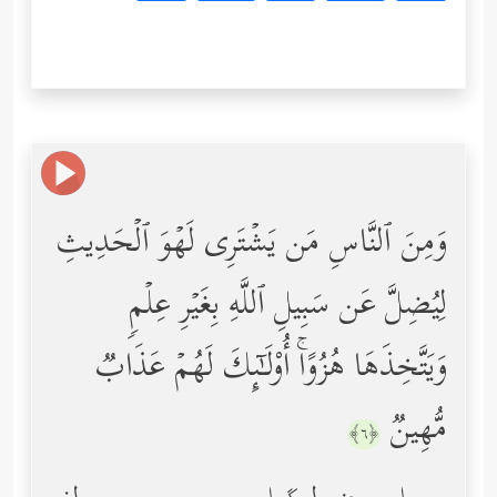
وَمِنَ ٱلنَّاسِ مَن یَشۡتَرِی لَهۡوَ ٱلۡحَدِیثِ
لِیُضِلَّ عَن سَبِیلِ ٱللَّهِ بِغَیۡرِ عِلۡمࣲ
وَیَتَّخِذَهَا هُزُوًاۚ أُوْلَـٰۤىِٕكَ لَهُمۡ عَذَابࣱ
مُّهِینࣱ
﴿٦﴾