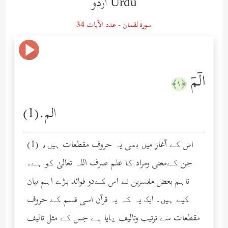
Urdu اردو
سورة لقمان - عدد الآيات 34
الۤمۤ
﴿١﴾
الم.(1)
(1) اس کے آغاز میں بھی یہ حروف مقطعات ہیں،
جن کےمعنی ومراد کا علم صرف اللہ تعالیٰ کو ہے۔
تاہم بعض مفسرین نے اس کےدو فوائد بڑے اہم بیان
کیے ہیں۔ ایک یہ کہ یہ قرآن اسی قسم کے حروف
مقطعات سے ترتیب وتالیف پایا ہے جس کے مثل تالیف