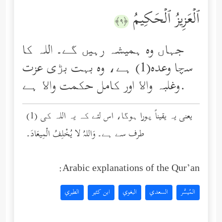
ٱلۡعَزِیزُ ٱلۡحَكِیمُ
﴿٩﴾
جہاں وه ہمیشہ رہیں گے۔ اللہ کا
سچا وعده(1) ہے، وه بہت بڑی عزت
وغلبہ واﻻ اور کامل حکمت واﻻ ہے.
(1) یعنی یہ یقیناً پورا ہوگا، اس لئے کہ یہ اللہ کی
طرف سے ہے۔ وَاللهُ لا يُخْلِفُ الْمِيعَادَ۔
Arabic explanations of the Qur’an:
المُيسَّر
السعدي
البغوي
ابن كثير
الطبري