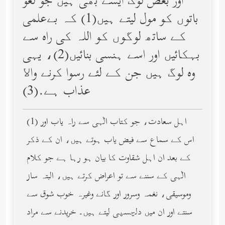
اور بعض لوگ ایسے بھی ہیں جو لغو
باتوں کو مول لیتے ہیں(1) کہ بےعلمی
کے ساتھ لوگوں کو اللہ کی راه سے
بہکائیں اور اسے ہنسی بنائیں(2)، یہی
وه لوگ ہیں جن کے لئے رسوا کرنے واﻻ
عذاب ہے.(3)
(1) اہل سعادت، جو کتاب الٰہی سے راہ یاب اور
اس کے سماع سے فیض یاب ہوتے ہیں، ان کے ذکر
کے بعد ان اہل شقاوت کا بیان ہو رہا ہے جو کلام
الٰہی کے سننے سے تو اعراض کرتے ہیں، البتہ ساز
وموسیقی، نغمہ وسرور اور گانے وغیرہ خوب شوق سے
سنتے اور ان میں دلچسپی لیتے ہیں۔ خریدنے سے مراد