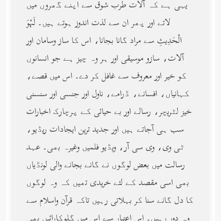
یہی ہے کہ آلات طرب شوق سے اپنے گھروں میں
لاتے اور پھر ان سے لذت اندوز ہوتے ہیں۔ لَهْوَ
الْحَدِيثِ سے مراد گانا بجانا، اس کا ساز وسامان اور
آلات، سازو موسیقی اور ہر وہ چیز ہے جو انسانوں
کو خیر اور معروف سے غافل کر دے۔ اس میں قصے،
کہانیاں، افسانے، ڈرامے، ناول اور جنسی اور سنسنی
خیز لٹریچر، رسالے اور بے حیائی کے پرچارک اخبارات
سب ہی آجاتے ہیں اور جدید ترین ایجادات ریڈیو،
ٹی وی، وی سی آر، ویڈیو فلمیں وغیرہ بھی۔ عہد
رسالت میں بعض لوگوں نے گانے بجانے والی لونڈیاں
بھی اسی مقصد کے لئے خریدی تھیں کہ وہ لوگوں
کا دل گانے سنا کر بہلاتی رہیں تاکہ قرآن واسلام سے
وہ دور رہیں۔ اس اعتبار سے اس میں گلوکارائیں بھی