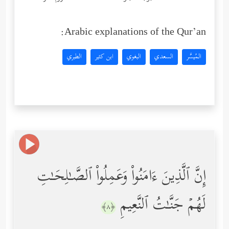
Arabic explanations of the Qur’an:
المُيسَّر
السعدي
البغوي
ابن كثير
الطبري
إِنَّ ٱلَّذِینَ ءَامَنُواْ وَعَمِلُواْ ٱلصَّـٰلِحَـٰتِ
لَهُمۡ جَنَّـٰتُ ٱلنَّعِیمِ
﴿٨﴾