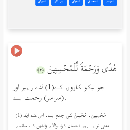
المُيسَّر
السعدي
البغوي
ابن كثير
الطبري
هُدࣰى وَرَحۡمَةࣰ لِّلۡمُحۡسِنِینَ
﴿٣﴾
جو نیکو کاروں کے(1) لئے رہبر اور
(سراسر) رحمت ہے.
(1) مُحْسِنِينَ، مُحْسِنٌ کی جمع ہے۔ اس کے ایک
معنی تو یہ ہیں احسان کرنےوالا، والدین کے ساتھ،