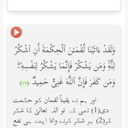
وَلَقَدۡ ءَاتَیۡنَا لُقۡمَـٰنَ ٱلۡحِكۡمَةَ أَنِ ٱشۡكُرۡ
لِلَّهِۚ وَمَن یَشۡكُرۡ فَإِنَّمَا یَشۡكُرُ لِنَفۡسِهِۦۖ
وَمَن كَفَرَ فَإِنَّ ٱللَّهَ غَنِیٌّ حَمِیدࣱ
﴿١٢﴾
اور ہم نے یقیناً لقمان کو حکمت
دی(1) تھی کہ تو اللہ تعالیٰ کا شکر
کر(2) ہر شکر کرنے واﻻ اپنے ہی نفع