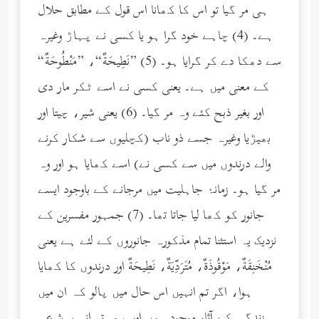
ہی مر گیا تو اس کا کھانا اس قول کے مطابق حلال
ہے۔ (4) چاہے خود گرا ہو یا کسی نے پہاڑ وغیرہ
سے دھکا دے کر گرایا ہو۔ (5) ”نَطِيحَةٌ“، ”مَنْطُوحَةٌ“
کے معنی میں ہے۔ یعنی کسی نے اسے ٹکر مار دی
اور بغیر ذبح کئے وہ مر گیا۔ (6) یعنی شیر، چیتا اور
بھیڑیا وغیرہ جسے ذو ناب (کچلیوں سے شکار کرنے
والے درندوں میں سے کسی نے) اسے کھایا ہو اور وہ
مر گیا ہو۔ زمانۂ جاہلیت میں مرجانے کے باوجود ایسے
جانور کو کھا لیا جاتا تھا۔ (7) جمہور مفسرین کے
نزدیک یہ استثنا تمام مذکورہ جانوروں کے لئے ہے یعنی
مُنْخَنِقَةٌ، مَوْقُوذَةٌ، مُتَرَدِّيَةٌ، نَطِيحَةٌ اور درندوں کا کھایا
ہوا، اگر تم انہیں اس حال میں پالو کہ ان میں