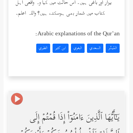
بیزار اور باغی ہیں۔ اس حالت میں کیا وہ واقعی اہل
کتاب میں شمار بھی ہوسکتے ہیں؟ واللہ اعلم۔
Arabic explanations of the Qur’an:
المُيسَّر
السعدي
البغوي
ابن كثير
الطبري
یَـٰۤأَیُّهَا ٱلَّذِینَ ءَامَنُوۤاْ إِذَا قُمۡتُمۡ إِلَى