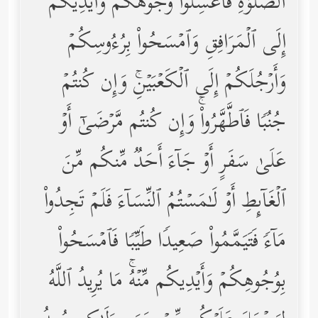
ٱلصَّلَوٰةِ فَٱغۡسِلُواْ وُجُوهَكُمۡ وَأَیۡدِیَكُمۡ
إِلَى ٱلۡمَرَافِقِ وَٱمۡسَحُواْ بِرُءُوسِكُمۡ
وَأَرۡجُلَكُمۡ إِلَى ٱلۡكَعۡبَیۡنِۚ وَإِن كُنتُمۡ
جُنُبࣰا فَٱطَّهَّرُواْۚ وَإِن كُنتُم مَّرۡضَىٰۤ أَوۡ
عَلَىٰ سَفَرٍ أَوۡ جَاۤءَ أَحَدࣱ مِّنكُم مِّنَ
ٱلۡغَاۤىِٕطِ أَوۡ لَـٰمَسۡتُمُ ٱلنِّسَاۤءَ فَلَمۡ تَجِدُواْ
مَاۤءࣰ فَتَیَمَّمُواْ صَعِیدࣰا طَیِّبࣰا فَٱمۡسَحُواْ
بِوُجُوهِكُمۡ وَأَیۡدِیكُم مِّنۡهُۚ مَا یُرِیدُ ٱللَّهُ