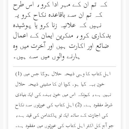
کہ تم ان کے مہر ادا کرو، اس طرح
کہ تم ان سے باقاعده نکاح کرو یہ
نہیں کہ علانیہ زنا کرو یا پوشیده
بدکاری کرو، منکرین ایمان کے اعمال
ضائع اور اکارت ہیں اور آخرت میں وه
ہارنے والوں میں سے ہیں۔
(1) اہل کتاب کا وہی ذبیحہ حلال ہوگا جس میں
خون بہہ گیا ہو۔ گویا ان کا مشینی ذبیحہ حلال
نہیں ہے، کیونکہ اس میں خون بہنے کی ایک بنیادی
شرط مفقود ہے۔ (2) اہل کتاب کی عورتوں سے نکاح
کی اجازت کے ساتھ ایک تو پاکدامن کی قید ہے،
جو آج کل اکثر اہل کتاب کی عورتوں میں مفقود ہے۔