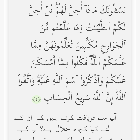
یَسۡـَٔلُونَكَ مَاذَاۤ أُحِلَّ لَهُمۡۖ قُلۡ أُحِلَّ
لَكُمُ ٱلطَّیِّبَـٰتُ وَمَا عَلَّمۡتُم مِّنَ
ٱلۡجَوَارِحِ مُكَلِّبِینَ تُعَلِّمُونَهُنَّ مِمَّا
عَلَّمَكُمُ ٱللَّهُۖ فَكُلُواْ مِمَّاۤ أَمۡسَكۡنَ
عَلَیۡكُمۡ وَٱذۡكُرُواْ ٱسۡمَ ٱللَّهِ عَلَیۡهِۖ وَٱتَّقُواْ
ٱللَّهَۚ إِنَّ ٱللَّهَ سَرِیعُ ٱلۡحِسَابِ
﴿٤﴾
آپ سے دریافت کرتے ہیں کہ ان کے
لئے کیا کچھ حلال ہے؟ آپ کہہ