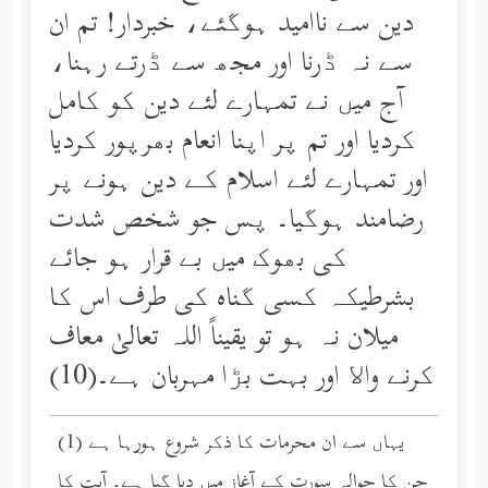
دین سے ناامید ہوگئے، خبردار! تم ان
سے نہ ڈرنا اور مجھ سے ڈرتے رہنا،
آج میں نے تمہارے لئے دین کو کامل
کردیا اور تم پر اپنا انعام بھرپور کردیا
اور تمہارے لئے اسلام کے دین ہونے پر
رضامند ہوگیا۔ پس جو شخص شدت
کی بھوک میں بے قرار ہو جائے
بشرطیکہ کسی گناه کی طرف اس کا
میلان نہ ہو تو یقیناً اللہ تعالیٰ معاف
کرنے واﻻ اور بہت بڑا مہربان ہے۔(10)
(1) یہاں سے ان محرمات کا ذکر شروع ہورہا ہے
جن کا حوالہ سورت کے آغاز میں دیا گیا ہے۔ آیت کا