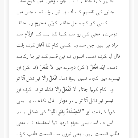
بنا پر کہا جاتا ہے کہ جوئے وغیرہ میں ذبح شدہ
جانور کی تقسیم کے لئے یہ تیر ہوتے تھے جس میں
کسی کو کچھ مل جاتا، کوئی محروم رہ جاتا۔
دوسرے، معنی کی رو سے کہا گیا ہے کہ ازلام سے
مراد تیر ہیں جن سے وہ کسی کام کا آغاز کرتے وقت
فال لیا کرتے تھے۔ انہوں نے تین قسم کے تیر بنا رکھے
تھے۔ ایک افْعَلْ ( کر) دوسرے میں لا تَفْعَلْ (نہ کر) اور
تیسرے میں کچھ نہیں ہوتا تھا۔ افْعَلْ والا تیر نکل آتا تو
وہ کام کرلیا جاتا، لا تَفْعَلْ والا نکلتا تو نہ کرتے اور
تیسرا تیر نکل آتا تو پھر دوبارہ فال نکالتے۔ یہ بھی
گویا کہانت اور ”اسْتِمْدَادٌ بِغَيْرِ اللهِ“ کی شکل ہے،
اس لئے اسے بھی حرام کردیا گیا استقسام کے معنی
طلب قسمت ہیں۔ یعنی تیروں سے قسمت طلب کرتے