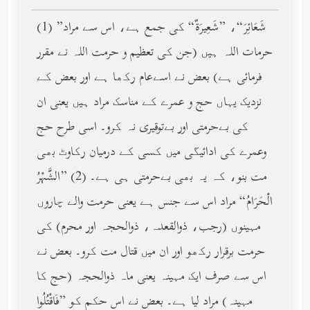
(1) ”شَعَائِرَ“، ”شَعِيرَةٌ“ کی جمع ہے، اس سے مراد
حرمات اللہ ہیں (جن کی تعظیم و حرمت اللہ نے مقرر
فرمائی ہے) بعض نے اسےعام رکھا ہے اور بعض کے
نزدیک یہاں حج و عمرے کے مناسک مراد ہیں یعنی ان
کی بےحرمتی اور بےتوقیری نہ کرو۔ اسی طرح حج
وعمرے کی ادائیگی میں کسی کے درمیان رکاوٹ بھی
مت بنو، کہ یہ بھی بےحرمتی ہی ہے۔ (2) ”الشَّهْرُ
الْحَرَامُ“ مراد اس سے جنس ہے یعنی حرمت والے چاروں
مہینوں (رجب، ذوالقعدہ، ذوالحجہ اور محرم) کی
حرمت برقرار رکھو اور ان میں قتال مت کرو۔ بعض نے
اس سے صرف ایک مہینہ یعنی ماہ ذوالحجہ (حج کا
مہینہ) مراد لیا ہے۔ بعض نے اس حکم کو ”فَاقْتُلُوا