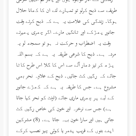
زندگی کے آثار موجود ہوں اور پھر تم انہیں شرعی
طریقے سے ذبح کرلو تو تمہارے لئے ان کا کھانا حلال
ہوگا۔ زندگی کی علامت یہ ہے کہ ذبح کرتے وقت
جانور پھڑکے اور ٹانگیں مارے۔ اگر چھری پھیرتے
وقت یہ اضطراب و حرکت نہ ہو تو سمجھ لو یہ
مردہ ہے۔ ذبح کا شرعی طریقہ یہ ہے کہ بسم اللہ
پڑھ کر تیز دھار آلے سے اس کا گلا اس طرح کاٹا
جائے کہ رگیں کٹ جائیں۔ ذبح کے علاوہ نحر بھی
مشروع ہے۔ جس کا طریقہ یہ ہے کہ کھڑے جانور
کے لبے پر چھری ماری جائے (اونٹ کو نحر کیا جاتا
ہے) جس سے نرخرہ اور خون کی خاص رگیں کٹ
جاتی ہیں اور سارا خون بہہ جاتا ہے۔ (8) مشرکین
اپنے بتوں کے قریب پتھر یا کوئی چیز نصب کرکے