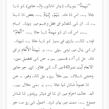
”بَهِيمَةٌ“ چوپائے (چار ٹانگوں والے جانور) کو کہا
جاتا ہے۔ اس کا مادہ بَهْمٌ، إِبْهَامٌ ہے۔ بعض کا کہنا
ہے کہ ان کی گفتگو اور عقل و فہم میں چونکہ ابہام
ہے، اس لئے ان کو بَهِيمَةٌ کہا جاتا ہے۔ ”أَنْعَامٌ“
اونٹ، گائے، بکری اور بھیڑ کو کہا جاتا ہے کیونکہ
ان کی چال میں نرمی ہوتی ہے۔ یہ بَهِيمَةُ الأَنْعَامِ نر اور
مادہ مل کر آٹھ قسمیں ہیں، جن کی تفصیل سورۃ
الانعام آیت نمبر143میں آئے گی علاوہ ازیں جو جانور
وحشی کہلاتے ہیں مثلاً ہرن، نیل گائے وغیرہ، جن
کا عموماً شکار کیا جاتا ہے، یہ بھی حلال ہیں۔
البتہ حالت احرام میں ان کا اور دیگر پرندوں کا شکار
ممنوع ہے۔ سنت میں بیان کردہ اصول کی رو سے جو