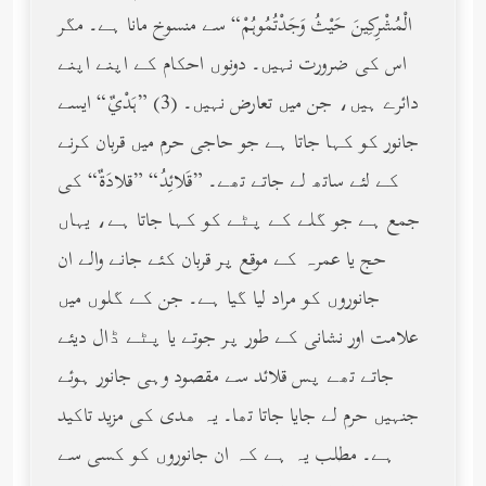
الْمُشْرِكِينَ حَيْثُ وَجَدْتُمُوهُمْ“ سے منسوخ مانا ہے۔ مگر
اس کی ضرورت نہیں۔ دونوں احکام کے اپنے اپنے
دائرے ہیں، جن میں تعارض نہیں۔ (3) ”هَدْيٌ“ ایسے
جانور کو کہا جاتا ہے جو حاجی حرم میں قربان کرنے
کے لئے ساتھ لے جاتے تھے۔ ”قَلائِدُ“ ”قلادَةٌ“ کی
جمع ہے جو گلے کے پٹے کو کہا جاتا ہے، یہاں
حج یا عمرہ کے موقع پر قربان کئے جانے والے ان
جانوروں کو مراد لیا گیا ہے۔ جن کے گلوں میں
علامت اور نشانی کے طور پر جوتے یا پٹے ڈال دیئے
جاتے تھے پس قلائد سے مقصود وہی جانور ہوئے
جنہیں حرم لے جایا جاتا تھا۔ یہ ھدی کی مزید تاکید
ہے۔ مطلب یہ ہے کہ ان جانوروں کو کسی سے