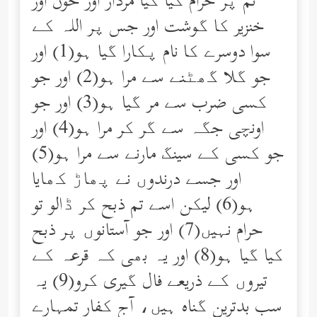
تم پر حرام کیا گیا مردار اور خون اور
خنزیر کا گوشت اور جس پر اللہ کے
سوا دوسرے کا نام پکارا گیا ہو(1) اور
جو گلا گھٹنے سے مرا ہو(2) اور جو
کسی ضرب سے مر گیا ہو(3) اور جو
اونچی جگہ سے گر کر مرا ہو(4) اور
جو کسی کے سینگ مارنے سے مرا ہو(5)
اور جسے درندوں نے پھاڑ کھایا
ہو(6) لیکن اسے تم ذبح کر ڈالو تو
حرام نہیں(7) اور جو آستانوں پر ذبح
کیا گیا ہو(8) اور یہ بھی کہ قرعہ کے
تیروں کے ذریعے فال گیری کرو(9) یہ
سب بدترین گناه ہیں، آج کفار تمہارے