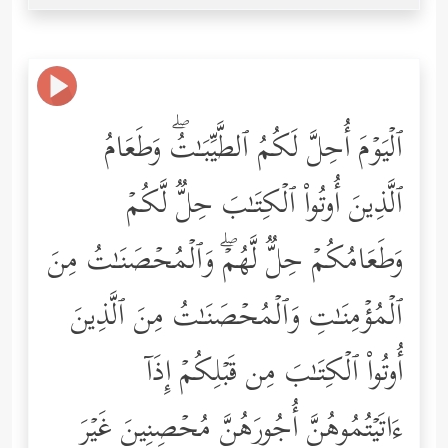
ٱلۡیَوۡمَ أُحِلَّ لَكُمُ ٱلطَّیِّبَـٰتُۖ وَطَعَامُ
ٱلَّذِینَ أُوتُواْ ٱلۡكِتَـٰبَ حِلࣱّ لَّكُمۡ
وَطَعَامُكُمۡ حِلࣱّ لَّهُمۡۖ وَٱلۡمُحۡصَنَـٰتُ مِنَ
ٱلۡمُؤۡمِنَـٰتِ وَٱلۡمُحۡصَنَـٰتُ مِنَ ٱلَّذِینَ
أُوتُواْ ٱلۡكِتَـٰبَ مِن قَبۡلِكُمۡ إِذَاۤ
ءَاتَیۡتُمُوهُنَّ أُجُورَهُنَّ مُحۡصِنِینَ غَیۡرَ