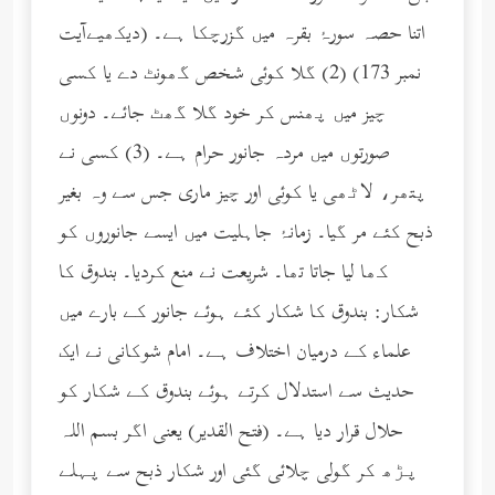
اتنا حصہ سورۂ بقرہ میں گزرچکا ہے۔ (دیکھیےآیت
نمبر 173) (2) گلا کوئی شخص گھونٹ دے یا کسی
چیز میں پھنس کر خود گلا گھٹ جائے۔ دونوں
صورتوں میں مردہ جانور حرام ہے۔ (3) کسی نے
پتھر، لاٹھی یا کوئی اور چیز ماری جس سے وہ بغیر
ذبح کئے مر گیا۔ زمانۂ جاہلیت میں ایسے جانوروں کو
کھا لیا جاتا تھا۔ شریعت نے منع کردیا۔ بندوق کا
شکار: بندوق کا شکار کئے ہوئے جانور کے بارے میں
علماء کے درمیان اختلاف ہے۔ امام شوکانی نے ایک
حدیث سے استدلال کرتے ہوئے بندوق کے شکار کو
حلال قرار دیا ہے۔ (فتح القدیر) یعنی اگر بسم اللہ
پڑھ کر گولی چلائی گئی اور شکار ذبح سے پہلے