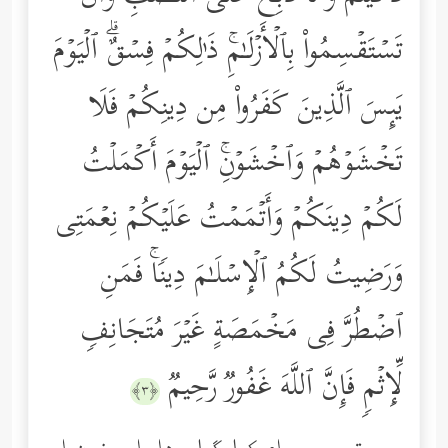
تَسۡتَقۡسِمُواْ بِٱلۡأَزۡلَـٰمِۚ ذَ ٰ⁠لِكُمۡ فِسۡقٌۗ ٱلۡیَوۡمَ
یَىِٕسَ ٱلَّذِینَ كَفَرُواْ مِن دِینِكُمۡ فَلَا
تَخۡشَوۡهُمۡ وَٱخۡشَوۡنِۚ ٱلۡیَوۡمَ أَكۡمَلۡتُ
لَكُمۡ دِینَكُمۡ وَأَتۡمَمۡتُ عَلَیۡكُمۡ نِعۡمَتِی
وَرَضِیتُ لَكُمُ ٱلۡإِسۡلَـٰمَ دِینࣰاۚ فَمَنِ
ٱضۡطُرَّ فِی مَخۡمَصَةٍ غَیۡرَ مُتَجَانِفࣲ
لِّإِثۡمࣲ فَإِنَّ ٱللَّهَ غَفُورࣱ رَّحِیمࣱ
﴿٣﴾