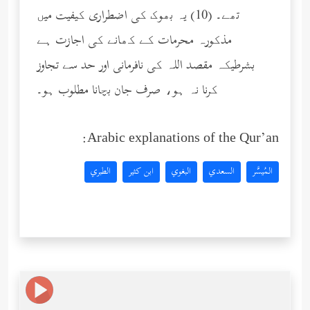
تھے۔ (10) یہ بھوک کی اضطراری کیفیت میں
مذکورہ محرمات کے کھانے کی اجازت ہے
بشرطیکہ مقصد اللہ کی نافرمانی اور حد سے تجاوز
کرنا نہ ہو، صرف جان بچانا مطلوب ہو۔
Arabic explanations of the Qur’an:
المُيسَّر
السعدي
البغوي
ابن كثير
الطبري