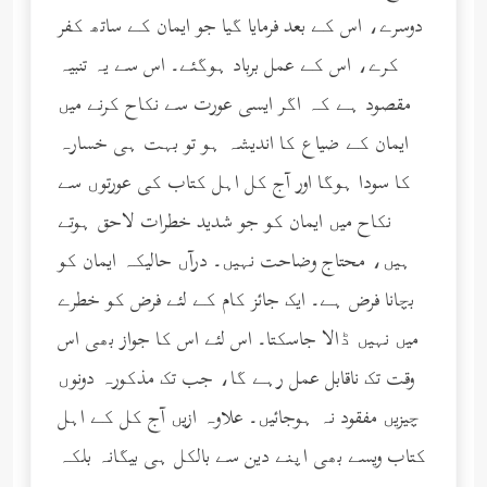
دوسرے، اس کے بعد فرمایا گیا جو ایمان کے ساتھ کفر
کرے، اس کے عمل برباد ہوگئے۔ اس سے یہ تنبیہ
مقصود ہے کہ اگر ایسی عورت سے نکاح کرنے میں
ایمان کے ضیاع کا اندیشہ ہو تو بہت ہی خسارہ
کا سودا ہوگا اور آج کل اہل کتاب کی عورتوں سے
نکاح میں ایمان کو جو شدید خطرات لاحق ہوتے
ہیں، محتاج وضاحت نہیں۔ درآں حالیکہ ایمان کو
بچانا فرض ہے۔ ایک جائز کام کے لئے فرض کو خطرے
میں نہیں ڈالا جاسکتا۔ اس لئے اس کا جواز بھی اس
وقت تک ناقابل عمل رہے گا، جب تک مذکورہ دونوں
چیزیں مفقود نہ ہوجائیں۔ علاوہ ازیں آج کل کے اہل
کتاب ویسے بھی اپنے دین سے بالکل ہی بیگانہ بلکہ