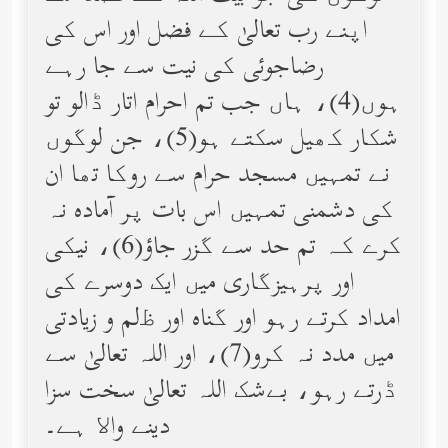
اپنے رب تعالیٰ کے فضل اور اس کی
رضاجوئی کی نیت سے جا رہے
ہوں(4)، ہاں جب تم احرام اتار ڈالو تو
شکار کھیل سکتے ہو(5)، جن لوگوں
نے تمہیں مسجد حرام سے روکا تھا ان
کی دشمنی تمہیں اس بات پر آماده نہ
کرے کہ تم حد سے گزر جاؤ(6)، نیکی
اور پرہیزگاری میں ایک دوسرے کی
امداد کرتے رہو اور گناه اور ﻇلم و زیادتی
میں مدد نہ کرو(7)، اور اللہ تعالیٰ سے
ڈرتے رہو، بےشک اللہ تعالیٰ سخت سزا
دینے واﻻ ہے۔