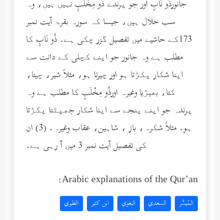
جانورذُو نَابٍ اور جو پرندے ذُو مِخْلَبٍ نہیں ہیں، وہ
سب حلال ہیں، جیسا کہ سورہ بقرۃ آیت نمبر
173کے حاشیے میں تفصیل گزر چکی ہے۔ ذُو نَابٍ کا
مطلب ہے وہ جانور جو اپنے کچلی کے دانت سے
اپنا شکار پکڑتا ہو اور چیرتا ہو، مثلاً شیر، چیتا،
کتا، بھیڑیا وغیرہ اورذُو مِخْلَبٍ کا مطلب ہے وہ
پرندہ جو اپنے پنجے سے اپنا شکار جھپٹتا پکڑتا
ہو۔ مثلاً شکرہ، باز ، شاہین، عقاب وغیرہ۔ (3) ان
کی تفصیل آیت نمبر 3 میں آ رہی ہے۔
Arabic explanations of the Qur’an:
المُيسَّر
السعدي
البغوي
ابن كثير
الطبري