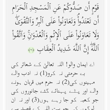
قَوۡمٍ أَن صَدُّوكُمۡ عَنِ ٱلۡمَسۡجِدِ ٱلۡحَرَامِ
أَن تَعۡتَدُواْۘ وَتَعَاوَنُواْ عَلَى ٱلۡبِرِّ وَٱلتَّقۡوَىٰۖ
وَلَا تَعَاوَنُواْ عَلَى ٱلۡإِثۡمِ وَٱلۡعُدۡوَ ٰ⁠نِۚ وَٱتَّقُواْ
ٱللَّهَۖ إِنَّ ٱللَّهَ شَدِیدُ ٱلۡعِقَابِ
﴿٢﴾
اے ایمان والو! اللہ تعالیٰ کے شعائر کی
بے حرمتی نہ کرو(1) نہ ادب والے
مہینوں کی(2) نہ حرم میں قربان ہونے
والے اور پٹے پہنائے گئے جانوروں کی
جو کعبہ کو جا رہے ہوں(3) اور نہ ان
لوگوں کی جو بیت اللہ کے قصد سے