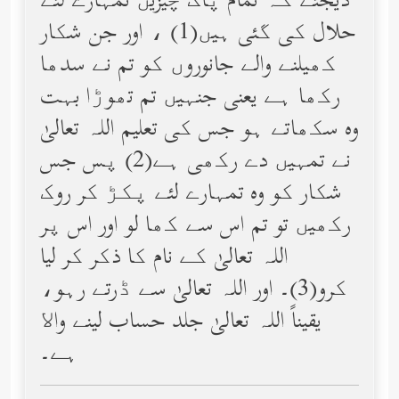
دیجئے کہ تمام پاک چیزیں تمہارے لئے
حلال کی گئی ہیں(1) ، اور جن شکار
کھیلنے والے جانوروں کو تم نے سدھا
رکھا ہے یعنی جنہیں تم تھوڑا بہت
وه سکھاتے ہو جس کی تعلیم اللہ تعالیٰ
نے تمہیں دے رکھی ہے(2) پس جس
شکار کو وه تمہارے لئے پکڑ کر روک
رکھیں تو تم اس سے کھا لو اور اس پر
اللہ تعالیٰ کے نام کا ذکر کر لیا
کرو(3)۔ اور اللہ تعالیٰ سے ڈرتے رہو،
یقیناً اللہ تعالیٰ جلد حساب لینے واﻻ
ہے۔