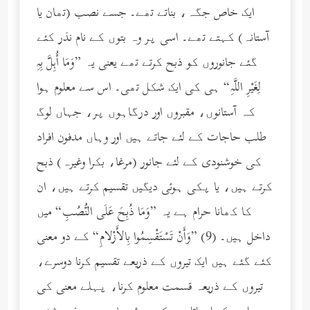
ایک خاص جگہ، بناتے تھے۔ جسے نصب (تھان یا
آستانہ) کہتے تھے۔ اسی پر وہ بتوں کے نام نذر کئے
گئے جانوروں کو ذبح کرتے تھے یعنی یہ ”وَمَا أُهِلَّ بِهِ
لِغَيْرِ اللَّهِ“ ہی کی ایک شکل تھی۔ اس سے معلوم ہوا
کہ آستانوں، مقبروں اور درگاہوں پر، جہاں لوگ
طلب حاجات کے لئے جاتے ہیں اور وہاں مدفون افراد
کی خوشنودی کے لئے جانور (مرغا، بکرا وغیرہ) ذبح
کرتے ہیں، یا پکی ہوئی دیگیں تقسیم کرتے ہیں، ان
کا کھانا حرام ہے یہ ”وَمَا ذُبِحَ عَلَى النُّصُبِ“ میں
داخل ہیں۔ (9) ”وَأَنْ تَسْتَقْسِمُوا بِالأَزْلامِ“ کے دو معنی
کئے گئے ہیں ایک تیروں کے ذریعے تقسیم کرنا دوسرے،
تیروں کے ذریعہ قسمت معلوم کرنا، پہلے معنی کی