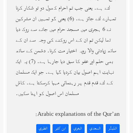
لئے ہے۔ یعنی جب تم احرام کھول دو تو شکار کرنا
تمہارے لئے جائز ہے۔ (6) یعنی گو تمہیں ان مشرکین
نے 6 ہجری میں مسجد حرام میں جانے سے روک دیا
تھا لیکن تم ان کے اس روکنے کی وجہ سے ان کے
ساتھ زیادتی والا رویہ اختیار مت کرنا۔ دشمن کے ساتھ
بھی حلم اور عفو کا سبق دیا جارہا ہے۔ (7) یہ ایک
نہایت اہم اصول بیان کردیا گیا ہے۔ جو ایک مسلمان
کے لئے قدم قدم پر رہنمائی مہیا کرسکتا ہے۔ کاش
مسلمان اس اصول کو اپنا سکیں۔
Arabic explanations of the Qur’an:
المُيسَّر
السعدي
البغوي
ابن كثير
الطبري