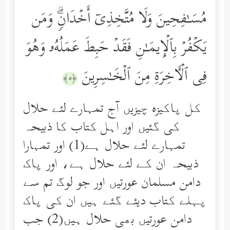
مُسَـٰفِحِینَ وَلَا مُتَّخِذِیۤ أَخۡدَانࣲۗ وَمَن
یَكۡفُرۡ بِٱلۡإِیمَـٰنِ فَقَدۡ حَبِطَ عَمَلُهُۥ وَهُوَ
فِی ٱلۡـَٔاخِرَةِ مِنَ ٱلۡخَـٰسِرِینَ
﴿٥﴾
کل پاکیزه چیزیں آج تمہارے لئے حلال
کی گئیں اور اہل کتاب کا ذبیحہ
تمہارے لئے حلال ہے(1) اور تمہارا
ذبیحہ ان کے لئے حلال ہے، اور پاک
دامن مسلمان عورتیں اور جو لوگ تم سے
پہلے کتاب دیئے گئے ہیں ان کی پاک
دامن عورتیں بھی حلال ہیں(2) جب