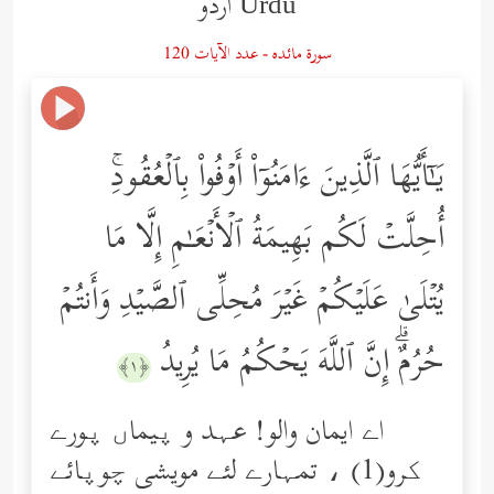
Urdu اردو
سورة مائده - عدد الآيات 120
یَـٰۤأَیُّهَا ٱلَّذِینَ ءَامَنُوۤاْ أَوۡفُواْ بِٱلۡعُقُودِۚ
أُحِلَّتۡ لَكُم بَهِیمَةُ ٱلۡأَنۡعَـٰمِ إِلَّا مَا
یُتۡلَىٰ عَلَیۡكُمۡ غَیۡرَ مُحِلِّی ٱلصَّیۡدِ وَأَنتُمۡ
حُرُمٌۗ إِنَّ ٱللَّهَ یَحۡكُمُ مَا یُرِیدُ
﴿١﴾
اے ایمان والو! عہد و پیماں پورے
کرو(1) ، تمہارے لئے مویشی چوپائے