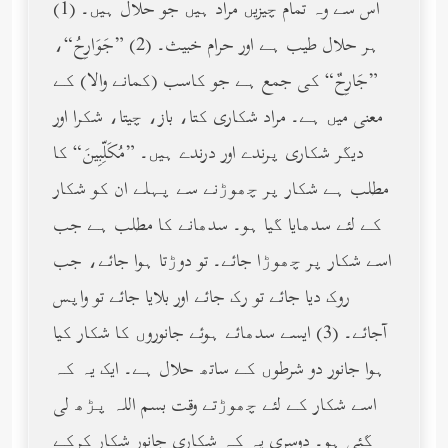
(1) اس سے وہ تمام چیزیں مراد ہیں جو حلال ہیں۔
ہر حلال طیب ہے اور حرام خبیث۔ (2) ”جَوَارِحُ“،
”جَارِحٌ“ کی جمع ہے جو کاسب (کمانے والا) کے
معنی میں ہے۔ مراد شکاری کتا، باز، چیتا، شکرا اور
دیگر شکاری پرندے اور درندے ہیں۔ ”مُكَلِّبِينَ“ کا
مطلب ہے شکار پر چھوڑنے سے پہلے ان کو شکار
کے لئے سدھایا گیا ہو۔ سدھانے کا مطلب ہے جب
اسے شکار پر چھوڑا جائے۔ تو دوڑتا ہوا جائے، جب
روک دیا جائے تو رک جائے اور بلایا جائے تو واپس
آجائے۔ (3) ایسے سدھائے ہوئے جانوروں کا شکار کیا
ہوا جانور دو شرطوں کے ساتھ حلال ہے۔ ایک یہ کہ
اسے شکار کے لئے چھوڑتے وقت بسم اللہ پڑھ لی
گئی ہو۔ دوسری یہ کہ شکاری جانور شکار کرکے