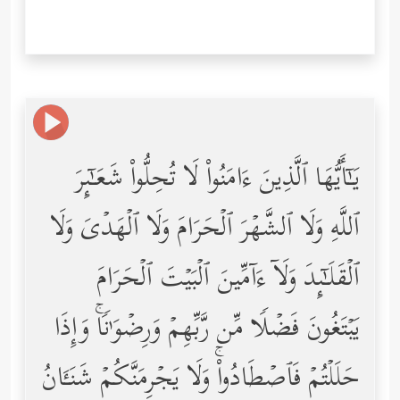
یَـٰۤأَیُّهَا ٱلَّذِینَ ءَامَنُواْ لَا تُحِلُّواْ شَعَـٰۤىِٕرَ
ٱللَّهِ وَلَا ٱلشَّهۡرَ ٱلۡحَرَامَ وَلَا ٱلۡهَدۡیَ وَلَا
ٱلۡقَلَـٰۤىِٕدَ وَلَاۤ ءَاۤمِّینَ ٱلۡبَیۡتَ ٱلۡحَرَامَ
یَبۡتَغُونَ فَضۡلࣰا مِّن رَّبِّهِمۡ وَرِضۡوَ ٰ⁠نࣰاۚ وَإِذَا
حَلَلۡتُمۡ فَٱصۡطَادُواْۚ وَلَا یَجۡرِمَنَّكُمۡ شَنَـَٔانُ