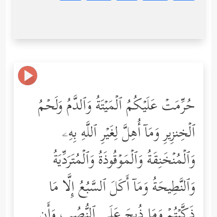
حُرِّمَتۡ عَلَیۡكُمُ ٱلۡمَیۡتَةُ وَٱلدَّمُ وَلَحۡمُ
ٱلۡخِنزِیرِ وَمَاۤ أُهِلَّ لِغَیۡرِ ٱللَّهِ بِهِۦ
وَٱلۡمُنۡخَنِقَةُ وَٱلۡمَوۡقُوذَةُ وَٱلۡمُتَرَدِّیَةُ
وَٱلنَّطِیحَةُ وَمَاۤ أَكَلَ ٱلسَّبُعُ إِلَّا مَا
ذَكَّیۡتُمۡ وَمَا ذُبِحَ عَلَى ٱلنُّصُبِ وَأَن