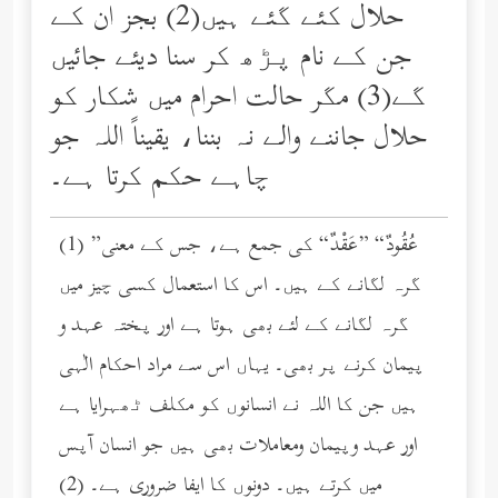
حلال کئے گئے ہیں(2) بجز ان کے
جن کے نام پڑھ کر سنا دیئے جائیں
گے(3) مگر حالت احرام میں شکار کو
حلال جاننے والے نہ بننا، یقیناً اللہ جو
چاہے حکم کرتا ہے۔
(1) ”عُقُودٌ“ ”عَقْدٌ“ کی جمع ہے، جس کے معنی
گرہ لگانے کے ہیں۔ اس کا استعمال کسی چیز میں
گرہ لگانے کے لئے بھی ہوتا ہے اور پختہ عہد و
پیمان کرنے پر بھی۔ یہاں اس سے مراد احکام الٰہی
ہیں جن کا اللہ نے انسانوں کو مکلف ٹھہرایا ہے
اور عہد وپیمان ومعاملات بھی ہیں جو انسان آپس
میں کرتے ہیں۔ دونوں کا ایفا ضروری ہے۔ (2)