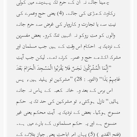
چھینا جائے نہ ان کے حرم تک پہنچنے میں کوئی
رکاوٹ کھڑی کی جائے۔ (4) یعنی حج وعمرے کی
نیت سے یا تجارت و کاروبار کی غرض سے حرم جانے
والوں کو مت روکو نہ انہیں تنگ کرو۔ بعض مفسرین
کے نزدیک یہ احکام اس وقت کے ہیں جب مسلمان اور
مشرک اکٹھے حج و عمرہ کرتے تھے۔ لیکن جب آیت
”إِنَّمَا الْمُشْرِكُونَ نَجَسٌ فَلا يَقْرَبُوا الْمَسْجِدَ الْحَرَامَ بَعْدَ
عَامِهِمْ هَذَا“ (التوبہ: 28) ”مشرکین تو پلید ہیں، پس
اس برس کے بعد وہ خانہ کعبہ کے پاس نہ جانے
پائیں“ نازل ہوگئی، تو مشرکین کی حد تک یہ حکم
منسوخ ہوگیا۔ بعض کے نزدیک یہ آیت محکم یعنی غیر
منسوخ ہے اور یہ حکم مسلمانوں کے بارے میں ہے۔
(فتح القدیر ) (5) یہاں امر اباحت یعنی جواز بتلانے کے