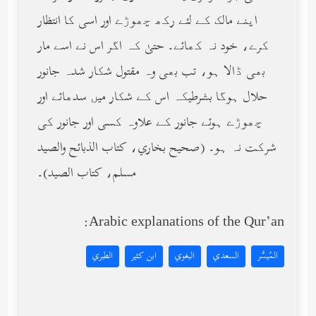
اپنے مالک کے لئے رکھ چھوڑے اور اسی کا انتظار
کرے، خود نہ کھائے۔ حتیٰ کہ اگر اس نے اسے مار
بھی ڈالا ہو، تب بھی وہ مقتول شکار شدہ جانور
حلال ہوگا بشرطیکہ اس کے شکار میں سدھائے اور
چھوڑے ہوئے جانور کے علاوہ کسی اور جانور کی
شرکت نہ ہو۔ (صحيح بخاري، كتاب الذبائح والصيد
مسلم، كتاب الصيد)۔
Arabic explanations of the Qur’an:
المُيسَّر
السعدي
البغوي
ابن كثير
الطبري