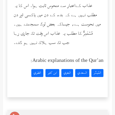
عذاب کےاعتبار سے منحوس ثابت ہوا۔ اس کا یہ
مطلب نہیں ہے کہ بدھ کے دن میں یاکسی اور دن
میں نحوست ہے، جیساکہ بعض لوگ سمجھتے ہیں۔
مُسْتَمِرٌّ کا مطلب یہ عذاب اس وقت تک جاری رہا
جب تک سب ہلاک نہیں ہو گئے۔
Arabic explanations of the Qur’an:
المُيسَّر
السعدي
البغوي
ابن كثير
الطبري