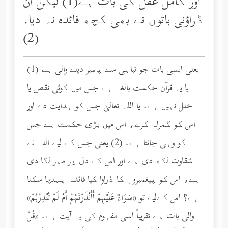
اور کامل عقل کی بات ہے(1) لیکن ان
ڈراؤنی باتوں نے بھی کچھ فائده نہ دیا.
(2)
(1) یعنی ایسی بات جو تباہی سے پھیر دینے والی ہے
یا یہ قرآن حکمت بالغہ ہے جس میں کوئی نقص یا
خلل نہیں ہے۔ یا اللہ تعالیٰ جس کو ہدایت دے اور
اس کو گمراہ کرے، اس میں بڑی حکمت ہے جس
کو وہی جانتا ہے۔ (2) یعنی جس کے لیے اللہ نے
شقاوت لکھ دی ہے اور اس کے دل پر مہر لگا دی
ہے، اس کو پیغمبروں کا ڈراوا کیا فائدہ پہنچا سکتا
ہے؟ اس کےلیے تو «سَوَاءٌ عَلَيْهِمْ أَأَنْذَرْتَهُمْ أَمْ لَمْ تُنْذِرْهُمْ»
والی بات ہے تقریباً اسی مفہوم کی یہ آیت ہے۔ «قُلْ