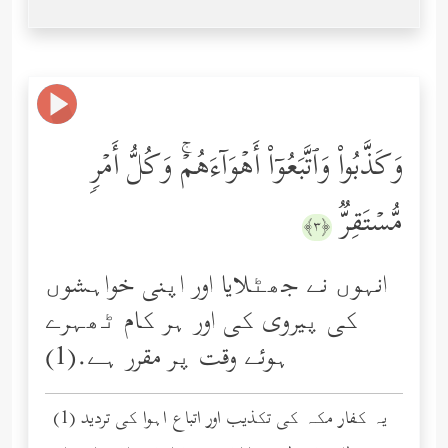
وَكَذَّبُواْ وَٱتَّبَعُوۤاْ أَهۡوَاۤءَهُمۡۚ وَكُلُّ أَمۡرࣲ
مُّسۡتَقِرࣱّ
﴿٣﴾
انہوں نے جھٹلایا اور اپنی خواہشوں
کی پیروی کی اور ہر کام ٹھہرے
ہوئے وقت پر مقرر ہے.(1)
(1) یہ کفار مکہ کی تکذیب اور اتباع اہوا کی تردید