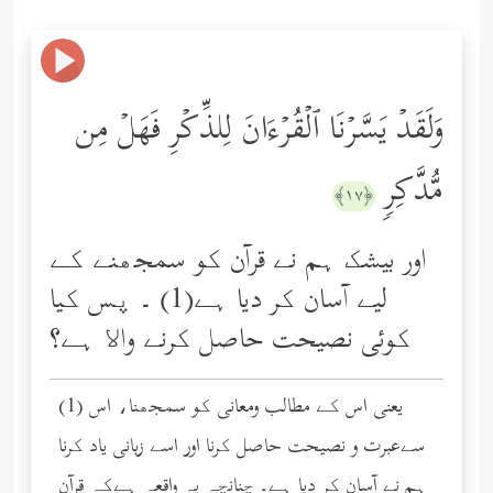
وَلَقَدۡ یَسَّرۡنَا ٱلۡقُرۡءَانَ لِلذِّكۡرِ فَهَلۡ مِن
مُّدَّكِرࣲ
﴿١٧﴾
اور بیشک ہم نے قرآن کو سمجھنے کے
لیے آسان کر دیا ہے(1) ۔ پس کیا
کوئی نصیحت حاصل کرنے واﻻ ہے؟
(1) یعنی اس کے مطالب ومعانی کو سمجھنا، اس
سےعبرت و نصیحت حاصل کرنا اور اسے زبانی یاد کرنا
ہم نے آسان کر دیا ہے۔ چنانچہ یہ واقعہ ہےکہ قرآن