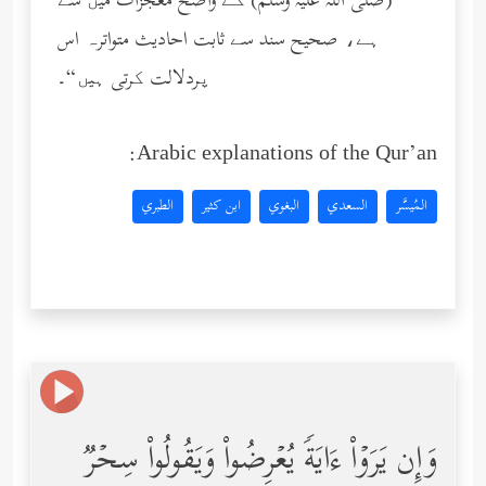
(صلى الله عليه وسلم) کے واضح معجزات میں سے
ہے، صحیح سند سے ثابت احادیث متواترہ اس
پردلالت کرتی ہیں“۔
Arabic explanations of the Qur’an:
المُيسَّر
السعدي
البغوي
ابن كثير
الطبري
وَإِن یَرَوۡاْ ءَایَةࣰ یُعۡرِضُواْ وَیَقُولُواْ سِحۡرࣱ