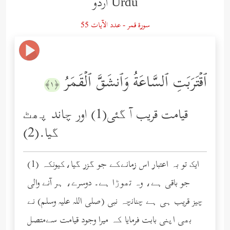
Urdu اردو
سورة قمر - عدد الآيات 55
ٱقۡتَرَبَتِ ٱلسَّاعَةُ وَٱنشَقَّ ٱلۡقَمَرُ
﴿١﴾
قیامت قریب آ گئی(1) اور چاند پھٹ
گیا.(2)
(1) ایک تو بہ اعتبار اس زمانےکے جو گزر گیا،کیونکہ
جو باقی ہے، وہ تھوڑا ہے۔ دوسرے، ہر آنے والی
چیز قریب ہی ہے چنانچہ نبی (صلى الله عليه وسلم) نے
بھی اپنی بابت فرمایا کہ میرا وجود قیامت سےمتصل