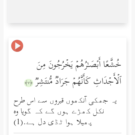
خُشَّعًا أَبۡصَـٰرُهُمۡ یَخۡرُجُونَ مِنَ
ٱلۡأَجۡدَاثِ كَأَنَّهُمۡ جَرَادࣱ مُّنتَشِرࣱ
﴿٧﴾
یہ جھکی آنکھوں قبروں سے اس طرح
نکل کھڑے ہوں گے کہ گویا وه
پھیلا ہوا ٹڈی دل ہے.(1)