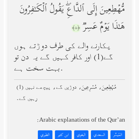
مُّهۡطِعِینَ إِلَى ٱلدَّاعِۖ یَقُولُ ٱلۡكَـٰفِرُونَ
هَـٰذَا یَوۡمٌ عَسِرࣱ
﴿٨﴾
پکارنے والے کی طرف دوڑتے ہوں
گے(1) اور کافر کہیں گے یہ دن تو
بہت سخت ہے.
(1) مُهْطِعِينَ، مُسْرِعِينَ، دوڑیں گے، پیچھے نہیں
رہیں گے۔
Arabic explanations of the Qur’an:
المُيسَّر
السعدي
البغوي
ابن كثير
الطبري