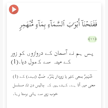
فَفَتَحۡنَاۤ أَبۡوَ ٰ⁠بَ ٱلسَّمَاۤءِ بِمَاۤءࣲ مُّنۡهَمِرࣲ
﴿١١﴾
پس ہم نے آسمان کے دروازوں کو زور
کے مینہ سے کھول دیا.(1)
(1) مُنْهَمِرٌ بمعی کثیر یا زوردار هَمْرٌ، صَبٌّ (بہنے) کے
معنی میں آتا ہے۔ کہتےہیں کہ چالیس دن تک مسلسل
خوب زور سے پانی برستا رہا۔