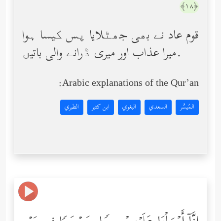
﴿١٨﴾
قوم عاد نے بھی جھٹلایا پس کیسا ہوا
میرا عذاب اور میری ڈرانے والی باتیں.
Arabic explanations of the Qur’an:
المُيسَّر
السعدي
البغوي
ابن كثير
الطبري