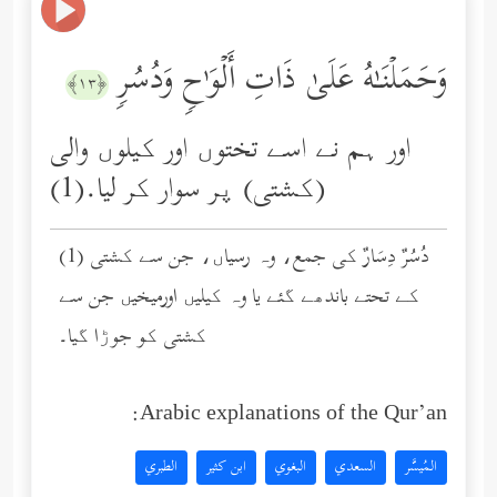
وَحَمَلۡنَـٰهُ عَلَىٰ ذَاتِ أَلۡوَ ٰ⁠حࣲ وَدُسُرࣲ
﴿١٣﴾
اور ہم نے اسے تختوں اور کیلوں والی
(کشتی) پر سوار کر لیا.(1)
(1) دُسُرٌ دِسَارٌ کی جمع، وہ رسیاں، جن سے کشتی
کے تحتے باندھے گئے یا وہ کیلیں اورمیخیں جن سے
کشتی کو جوڑا گیا۔
Arabic explanations of the Qur’an:
المُيسَّر
السعدي
البغوي
ابن كثير
الطبري