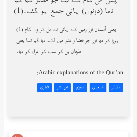
پس اس کام کے لیے جو مقدر کیا گیا
تھا (دونوں) پانی جمع ہو گئے.(1)
(1) یعنی آسمان اور زمین کے پانی نے مل کر وہ کام
پورا کر دیا اور جو قضا و قدر میں لکھ دیا گیا تھا یعنی
طوفان بن کر سب کو غرق کر دیا۔
Arabic explanations of the Qur’an:
المُيسَّر
السعدي
البغوي
ابن كثير
الطبري