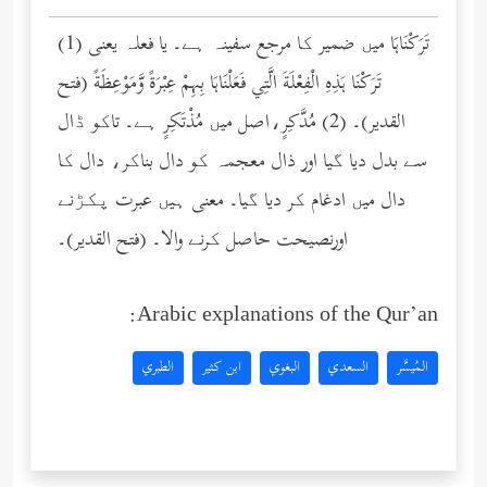
(1) تَرَكْنَاهَا میں ضمیر کا مرجع سفینہ ہے۔ یا فعلہ یعنی
تَرَكْنَا هَذِهِ الْفِعْلَةَ الَّتِي فَعَلْنَاهَا بِهِمْ عِبْرَةً وَّمَوْعِظَةً (فتح
القدير)۔ (2) مُدَّكِرٍ،اصل میں مُذْتَكِرٍ ہے۔ تاکو ڈال
سے بدل دیا گیا اور ذال معجمہ کو دال بناکر، دال کا
دال میں ادغام کر دیا گیا۔ معنی ہیں عبرت پکڑنے
اورنصیحت حاصل کرنے والا۔ (فتح القدیر)۔
Arabic explanations of the Qur’an:
المُيسَّر
السعدي
البغوي
ابن كثير
الطبري