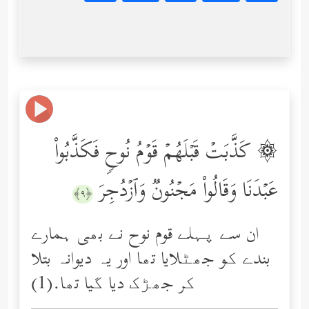
۞ كَذَّبَتۡ قَبۡلَهُمۡ قَوۡمُ نُوحࣲ فَكَذَّبُواْ
عَبۡدَنَا وَقَالُواْ مَجۡنُونࣱ وَٱزۡدُجِرَ
﴿٩﴾
ان سے پہلے قوم نوح نے بھی ہمارے
بندے کو جھٹلایا تھا اور یہ دیوانہ بتلا
کر جھڑک دیا گیا تھا.(1)