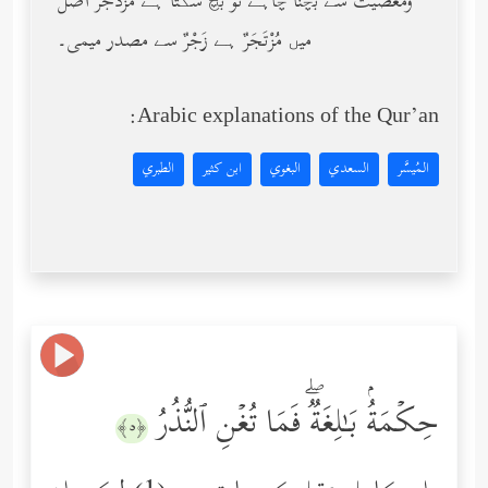
ومعصیت سے بچنا چاہے تو بچ سکتا ہے مُزْدَجَرٌ اصل
میں مُزْتَجَرٌ ہے زَجْرٌ سے مصدر میمی۔
Arabic explanations of the Qur’an:
المُيسَّر
السعدي
البغوي
ابن كثير
الطبري
حِكۡمَةُۢ بَـٰلِغَةࣱۖ فَمَا تُغۡنِ ٱلنُّذُرُ
﴿٥﴾