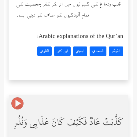
قلب ودماغ کی گہرائیوں میں اتر کر کفر ومعصیت کی
تمام آلودگیوں کو صاف کر دیتی ہے۔
Arabic explanations of the Qur’an:
المُيسَّر
السعدي
البغوي
ابن كثير
الطبري
كَذَّبَتۡ عَادࣱ فَكَیۡفَ كَانَ عَذَابِی وَنُذُرِ