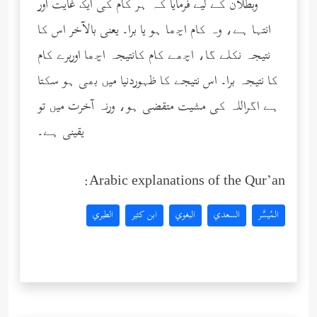
وبطلان کے لیے فرمایا کہ ہر کام کی ایک غایت اور
انتہا ہے، وہ کام اچھا ہو یا برا۔ یعنی بالآخر اس کا
نتیجہ نکلے گا، اچھے کام کانتیجہ اچھا اوربرے کام
کا نتیجہ برا۔ اس نتیجے کا ظہوردنیا میں بھی ہو سکتا
ہے اگراللہ کی مشیت متقضی ہو، ورنہ آخرت میں تو
یقینی ہے۔
Arabic explanations of the Qur’an:
المُيسَّر
السعدي
البغوي
ابن كثير
الطبري