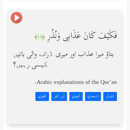
فَكَیۡفَ كَانَ عَذَابِی وَنُذُرِ
﴿١٦﴾
بتاؤ میرا عذاب اور میری ڈرانے والی باتیں
کیسی رہیں؟
Arabic explanations of the Qur’an:
المُيسَّر
السعدي
البغوي
ابن كثير
الطبري