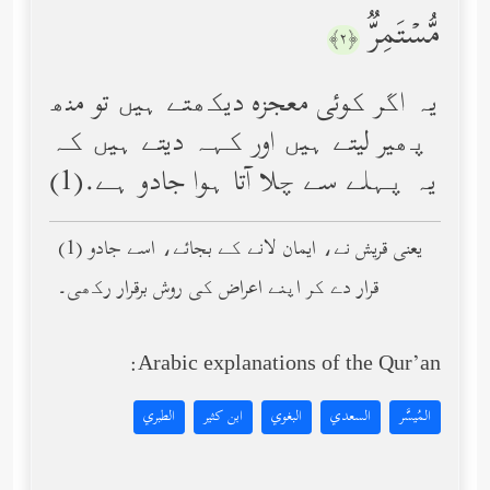
مُّسۡتَمِرࣱّ
﴿٢﴾
یہ اگر کوئی معجزه دیکھتے ہیں تو منھ
پھیر لیتے ہیں اور کہہ دیتے ہیں کہ
یہ پہلے سے چلا آتا ہوا جادو ہے.(1)
(1) یعنی قریش نے، ایمان لانے کے بجائے، اسے جادو
قرار دے کر اپنے اعراض کی روش برقرار رکھی۔
Arabic explanations of the Qur’an:
المُيسَّر
السعدي
البغوي
ابن كثير
الطبري