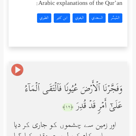
Arabic explanations of the Qur’an:
المُيسَّر
السعدي
البغوي
ابن كثير
الطبري
وَفَجَّرۡنَا ٱلۡأَرۡضَ عُیُونࣰا فَٱلۡتَقَى ٱلۡمَاۤءُ
عَلَىٰۤ أَمۡرࣲ قَدۡ قُدِرَ
﴿١٢﴾
اور زمین سے چشموں کو جاری کر دیا