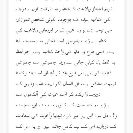
کریم اعجاز وبلاغت کےاعتبار سےنہایت اونچے درجے
کی کتاب ہونے کے باوجود، کوئی شخص تھوڑی
سی توجہ دے تو وہ عربی گرامر اورمعانی وبلاغت کی
کتابیں پڑھے بغیربھی اسے آسانی سے سمجھ لیتا
ہے، اسی طرح یہ دنیا کی واحد کتاب ہے، جو لفظ
بہ لفظ یاد کرلی جاتی ہے ورنہ چھوٹی سے چھوٹی
کتاب کو بھی اس طرح یاد کر لینا اور اسے یاد رکھنا
نہایت مشکل ہے۔ اور انسان اگر اپنے قلب وذہن کے
دریچے وا رکھ کر اسے عبرت کی آنکھوں سے
پڑھے، نصیحت کے کانوں سے سنے اورسمجھنے
والے دل سے اس پر غور کرے تودنیا وآخرت کی سعادت
کے دروازے اس کے لیے کھل جاتے ہیں اور یہ اس کے