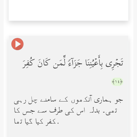
تَجۡرِی بِأَعۡیُنِنَا جَزَاۤءࣰ لِّمَن كَانَ كُفِرَ
﴿١٤﴾
جو ہماری آنکھوں کے سامنے چل رہی
تھی۔ بدلہ اس کی طرف سے جس کا
کفر کیا گیا تھا.