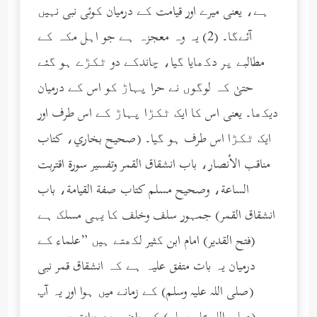
ہے، یعنی میرے اور قیامت کے درمیان کوئی نبی نہیں
آئےگا۔ (2) یہ وہ معجزہ ہے جو اہل مکہ کے
مطالبے پر دکھایا گیا، چاندکے دو ٹکڑے ہو گئے
حتیٰ کہ لوگوں نے حرا پہاڑ کو اس کے درمیان
دیکھا۔ یعنی اس کا ایک ٹکڑا پہاڑ کے اس طرف اور
ایک ٹکڑا اس طرف ہو گیا۔ (صحيح بخاري، كتاب
مناقب الأنصار، باب انشقاق القمر وتفسير سورة اقتربت
الساعة، وصحيح مسلم كتاب صفة القيامة، باب
انشقاق القمر) جمہور سلف وخلف کا یہی مسلک ہے
(فتح القدیر) امام ابن کثیر لکھتے ہیں ”علماء کے
درمیان یہ بات متفق علیہ ہے کہ انشقاق قمر نبی
(صلى الله عليه وسلم) کے زمانے میں ہوا اور یہ آپ