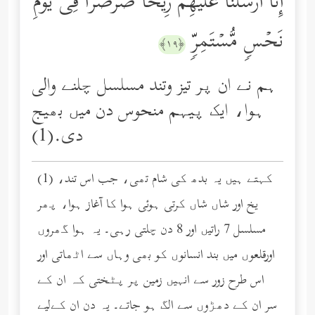
إِنَّاۤ أَرۡسَلۡنَا عَلَیۡهِمۡ رِیحࣰا صَرۡصَرࣰا فِی یَوۡمِ
نَحۡسࣲ مُّسۡتَمِرࣲّ
﴿١٩﴾
ہم نے ان پر تیز وتند مسلسل چلنے والی
ہوا، ایک پیہم منحوس دن میں بھیج
دی.(1)
(1) کہتے ہیں یہ بدھ کی شام تھی، جب اس تند،
یخ اور شاں شاں کرتی ہوئی ہوا کا آغاز ہوا، پھر
مسلسل 7 راتیں اور 8 دن چلتی رہی۔ یہ ہوا گھروں
اورقلعوں میں بند انسانوں کو بھی وہاں سے اٹھاتی اور
اس طرح زور سے انہیں زمین پر پٹختی کہ ان کے
سر ان کے دھڑوں سے الگ ہو جاتے۔ یہ دن ان کےلیے