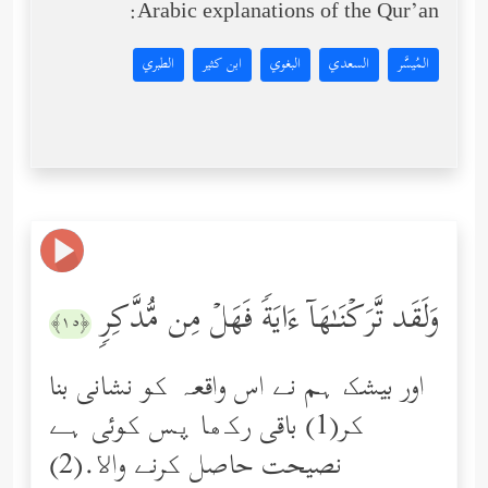
Arabic explanations of the Qur’an:
المُيسَّر
السعدي
البغوي
ابن كثير
الطبري
وَلَقَد تَّرَكۡنَـٰهَاۤ ءَایَةࣰ فَهَلۡ مِن مُّدَّكِرࣲ
﴿١٥﴾
اور بیشک ہم نے اس واقعہ کو نشانی بنا
کر(1) باقی رکھا پس کوئی ہے
نصیحت حاصل کرنے واﻻ.(2)