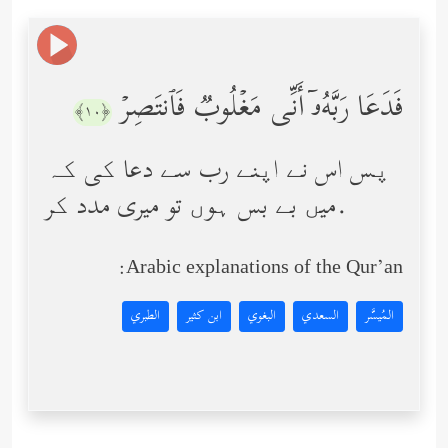
فَدَعَا رَبَّهُۥۤ أَنِّی مَغۡلُوبࣱ فَٱنتَصِرۡ
﴿١٠﴾
پس اس نے اپنے رب سے دعا کی کہ
میں بے بس ہوں تو میری مدد کر.
Arabic explanations of the Qur’an:
المُيسَّر
السعدي
البغوي
ابن كثير
الطبري