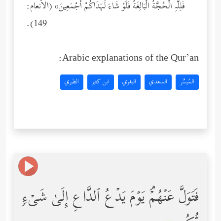
فَلِلَّهِ الْحُجَّةُ الْبَالِغَةُ فَلَوْ شَاءَ لَهَدَاكُمْ أَجْمَعِينَ» (الأنعام:
149)۔
Arabic explanations of the Qur’an:
المُيسَّر
السعدي
البغوي
ابن كثير
الطبري
فَتَوَلَّ عَنۡهُمۡۘ یَوۡمَ یَدۡعُ ٱلدَّاعِ إِلَىٰ شَیۡءࣲ