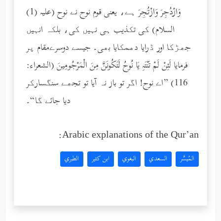
(1) وَازْدُجِرَ وَازْتُجِرَ ہے، یعنی قوم نوح نے نوح (عليه
السلام) کی تکذیب ہی نہیں کی، بلکہ انہیں
جھڑکا اور ڈرایا دھمکایا بھی۔ جیسے دوسرےمقام پر
فرمایا لَئِنْ لَمْ تَنْتَهِ يَا نُوحُ لَتَكُونَنَّ مِنَ الْمَرْجُومِينَ (الشعراء:
116) ”اے نوح! اگر تو باز نہ آیا تو تجھے سنگسارکر
دیا جائے گا“۔
Arabic explanations of the Qur’an:
المُيسَّر
السعدي
البغوي
ابن كثير
الطبري