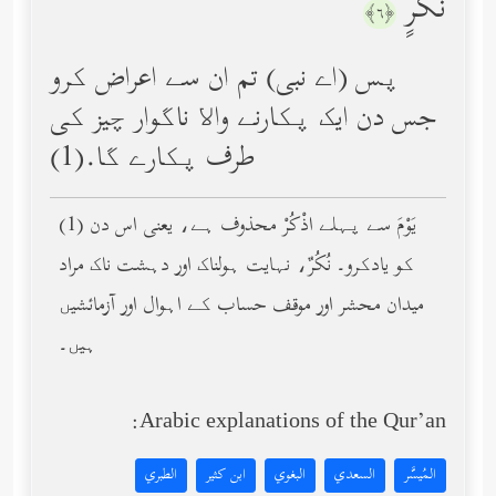
نُّكُرٍ
﴿٦﴾
پس (اے نبی) تم ان سے اعراض کرو
جس دن ایک پکارنے واﻻ ناگوار چیز کی
طرف پکارے گا.(1)
(1) يَوْمَ سے پہلے اذْكُرْ محذوف ہے، یعنی اس دن
کو یادکرو۔ نُكُرٌ، نہایت ہولناک اور دہشت ناک مراد
میدان محشر اور موقف حساب کے اہوال اور آزمائشیں
ہیں۔
Arabic explanations of the Qur’an:
المُيسَّر
السعدي
البغوي
ابن كثير
الطبري