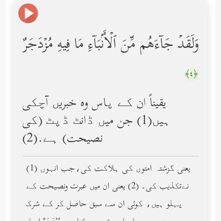
وَلَقَدۡ جَاۤءَهُم مِّنَ ٱلۡأَنۢبَاۤءِ مَا فِیهِ مُزۡدَجَرٌ
﴿٤﴾
یقیناً ان کے پاس وه خبریں آچکی
ہیں(1) جن میں ڈانٹ ڈپٹ (کی
نصیحت) ہے.(2)
(1) یعنی گزشتہ امتوں کی ہلاکت کی،جب انہوں
نےتکذیب کی۔ (2) یعنی ان میں عبرت ونصیحت کے
پہلو ہیں، کوئی ان سے سبق حاصل کر کے شرک