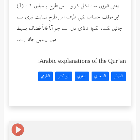
(1) یعنی قبروں سے نکل کر وہ اس طرح پھیلیں گے
اور موقف حساب کی طرف اس طرح نہایت تیزی سے
جائیں گے، گویا ٹڈی دل ہے جو آناً فاناً فضائے بسیط
میں پھیل جاتا ہے۔
Arabic explanations of the Qur’an:
المُيسَّر
السعدي
البغوي
ابن كثير
الطبري