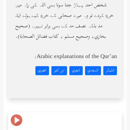
شخص احد پہاڑ جتنا سونا بھی اللہ کی راہ میں
خرچ کردے تو وہ میرے صحابی کے خرچ کیےہوئے ایک
مد بلکہ نصف مد کے بھی برابر نہیں۔ (صحيح
بخاري، وصحيح مسلم ، كتاب فضائل الصحابة)۔
Arabic explanations of the Qur’an:
المُيسَّر
السعدي
البغوي
ابن كثير
الطبري