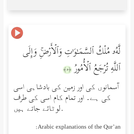
لَّهُۥ مُلۡكُ ٱلسَّمَـٰوَ ٰ⁠تِ وَٱلۡأَرۡضِۚ وَإِلَى
ٱللَّهِ تُرۡجَعُ ٱلۡأُمُورُ
﴿٥﴾
آسمانوں کی اور زمین کی بادشاہی اسی
کی ہے۔ اور تمام کام اسی کی طرف
لوٹائے جاتے ہیں.
Arabic explanations of the Qur’an: