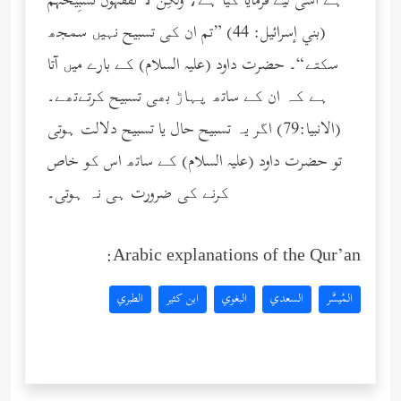
ہے اسی لیے فرمایا گیا ہے، وَلَكِنْ لا تَفْقَهُونَ تَسْبِيحَهُمْ
(بني إسرائيل: 44) ”تم ان کی تسبیح نہیں سمجھ
سکتے“۔ حضرت داود (عليه السلام) کے بارے میں آتا
ہے کہ ان کے ساتھ پہاڑ بھی تسبیح کرتےتھے۔
(الانبیا:79) اگر یہ تسبیح حال یا تسبیح دلالت ہوتی
تو حضرت داود (عليه السلام) کے ساتھ اس کو خاص
کرنے کی ضرورت ہی نہ ہوتی۔
Arabic explanations of the Qur’an:
المُيسَّر
السعدي
البغوي
ابن كثير
الطبري