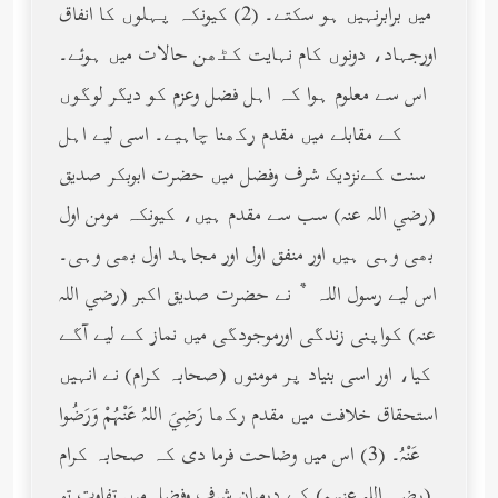
میں برابرنہیں ہو سکتے۔ (2) کیونکہ پہلوں کا انفاق
اورجہاد، دونوں کام نہایت کٹھن حالات میں ہوئے۔
اس سے معلوم ہوا کہ اہل فضل وعزم کو دیگر لوگوں
کے مقابلے میں مقدم رکھنا چاہیے۔ اسی لیے اہل
سنت کےنزدیک شرف وفضل میں حضرت ابوبکر صدیق
(رضي الله عنه) سب سے مقدم ہیں، کیونکہ مومن اول
بھی وہی ہیں اور منفق اول اور مجاہد اول بھی وہی۔
اس لیے رسول اللہ ﹲ نے حضرت صدیق اکبر (رضي الله
عنه) کواپنی زندگی اورموجودگی میں نماز کے لیے آگے
کیا، اور اسی بنیاد پر مومنوں (صحابہ کرام) نے انہیں
استحقاق خلافت میں مقدم رکھا رَضِيَ اللهُ عَنْهُمْ وَرَضُوا
عَنْهُ۔ (3) اس میں وضاحت فرما دی کہ صحابہ کرام
(رضي الله عنهم) کے درمیان شرف وفضل میں تفاوت تو