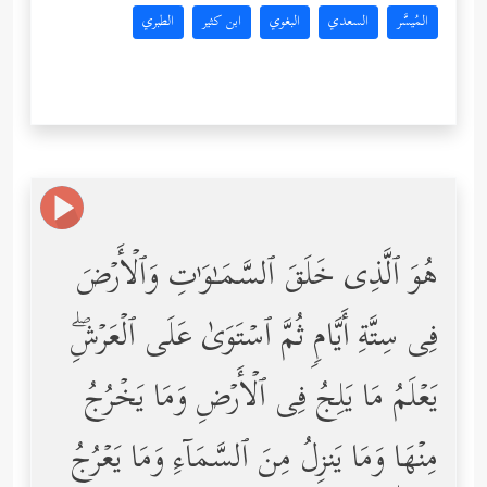
المُيسَّر
السعدي
البغوي
ابن كثير
الطبري
هُوَ ٱلَّذِی خَلَقَ ٱلسَّمَـٰوَ ٰ⁠تِ وَٱلۡأَرۡضَ
فِی سِتَّةِ أَیَّامࣲ ثُمَّ ٱسۡتَوَىٰ عَلَى ٱلۡعَرۡشِۖ
یَعۡلَمُ مَا یَلِجُ فِی ٱلۡأَرۡضِ وَمَا یَخۡرُجُ
مِنۡهَا وَمَا یَنزِلُ مِنَ ٱلسَّمَاۤءِ وَمَا یَعۡرُجُ