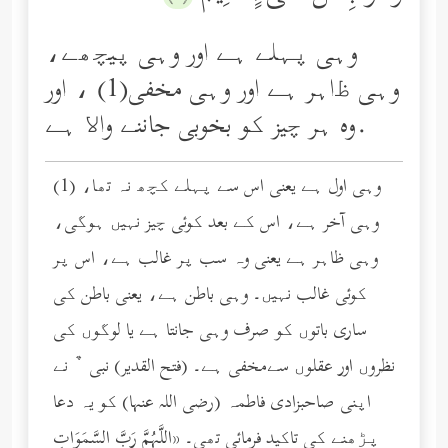
وہی پہلے ہے اور وہی پیچھے،
وہی ﻇاہر ہے اور وہی مخفی(1) ، اور
وه ہر چیز کو بخوبی جاننے واﻻ ہے.
(1) وہی اول ہے یعنی اس سے پہلے کچھ نہ تھا،
وہی آخر ہے، اس کے بعد کوئی چیز نہیں ہوگی،
وہی ظاہر ہے یعنی وہ سب پر غالب ہے، اس پر
کوئی غالب نہیں۔ وہی باطن ہے، یعنی باطن کی
ساری باتوں کو صرف وہی جانتا ہے یا لوگوں کی
نظروں اور عقلوں سےمخفی ہے۔ (فتح القدیر) نبی ﹲ نے
اپنی صاحبزادی فاطمہ (رضی الله عنها) کو یہ دعا
پڑھنے کی تاکید فرمائی تھی۔ «اللَّهُمَّ رَبَّ السَّمَوَاتِ