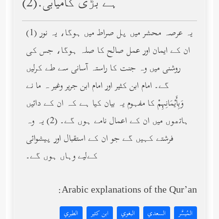
ہے بڑی کامیابی.(2)
(1) یہ عرصہ محشر میں پل صراط میں ہوگا، یہ نور
ان کے ایمان اور عمل صالح کا صلہ ہوگا، جس کی
روشنی میں وہ جنت کا راستہ آسانی سے طے کرلیں
گے۔ امام ابن کثیر اور امام ابن جریر وغیر ہ ما نے
وَبِأَيْمَانِهِمْ کا مفہوم یہ بیان کیا ہے کہ ان کے دائیں
ہاتھوں میں ان کے اعمال نامے ہوں گے۔ (2) یہ وہ
فرشتے کہیں گے جو ان کے استقبال اور پیشوائی
کےلیے وہاں ہوں گے۔
Arabic explanations of the Qur’an:
المُيسَّر
السعدي
البغوي
ابن كثير
الطبري