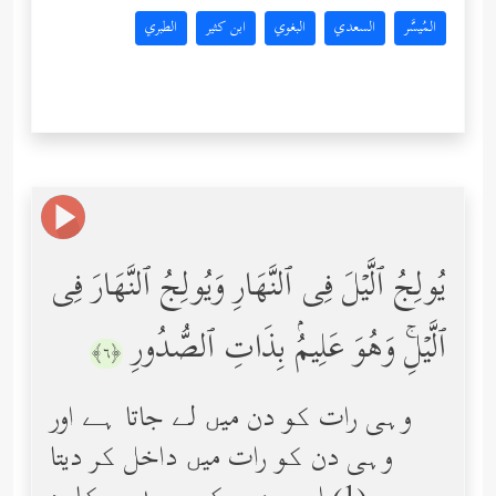
المُيسَّر
السعدي
البغوي
ابن كثير
الطبري
یُولِجُ ٱلَّیۡلَ فِی ٱلنَّهَارِ وَیُولِجُ ٱلنَّهَارَ فِی
ٱلَّیۡلِۚ وَهُوَ عَلِیمُۢ بِذَاتِ ٱلصُّدُورِ
﴿٦﴾
وہی رات کو دن میں لے جاتا ہے اور
وہی دن کو رات میں داخل کر دیتا