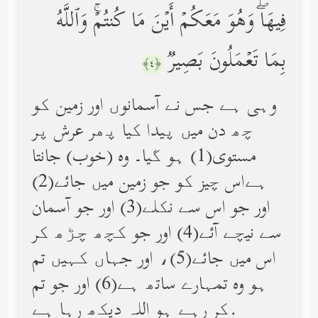
فِیهَاۖ وَهُوَ مَعَكُمۡ أَیۡنَ مَا كُنتُمۡۚ وَٱللَّهُ
بِمَا تَعۡمَلُونَ بَصِیرࣱ
﴿٤﴾
وہی ہے جس نے آسمانوں اور زمین کو
چھ دن میں پیدا کیا پھر عرش پر
مستوی(1) ہو گیا۔ وه (خوب) جانتا
ہےاس چیز کو جو زمین میں جائے(2)
اور جو اس سے نکلے(3) اور جو آسمان
سے نیچے آئے(4) اور جو کچھ چڑھ کر
اس میں جائے(5)، اور جہاں کہیں تم
ہو وه تمہارے ساتھ ہے(6) اور جو تم
کر رہے ہو اللہ دیکھ رہا ہے.