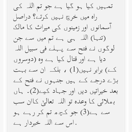
تمہیں کیا ہو گیا ہے جو تم اللہ کی
راه میں خرچ نہیں کرتے؟ دراصل
آسمانوں اور زمینوں کی میراث کا مالک
(تنہا) اللہ ہی ہے تم میں سے جن
لوگوں نے فتح سے پہلے فی سبیل اللہ
دیا ہے اور قتال کیا ہے وه (دوسروں
کے) برابر نہیں(1) ، بلکہ ان سے بہت
بڑے درجے کے ہیں جنہوں نے فتح کے
بعد خیراتیں دیں اور جہاد کیے(2)۔ ہاں
بھلائی کا وعده تو اللہ تعالیٰ کاان سب
سے ہے(3) جو کچھ تم کر رہے ہو
اس سے اللہ خبردار ہے.