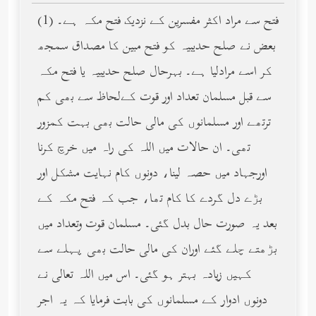
(1) فتح سے مراد اکثر مفسرین کے نزدیک فتح مکہ ہے۔
بعض نے صلح حدیبیہ کو فتح مبین کا مصداق سمجھ
کر اسے مرادلیا ہے۔ بہرحال صلح حدیبیہ یا فتح مکہ
سے قبل مسلمان تعداد اور قوت کےلحاظ سے بھی کم
ترتھے اور مسلمانوں کی مالی حالت بھی بہت کمزور
تھی۔ ان حالات میں اللہ کی راہ میں خرچ کرنا
اورجہاد میں حصہ لینا، دونوں کام نہایت مشکل اور
بڑے دل گردے کا کام تھا، جب کہ فتح مکہ کے
بعد یہ صورت حال بدل گئی۔ مسلمان قوت وتعداد میں
بڑھتے چلے گئے اوران کی مالی حالت بھی پہلے سے
کہیں زیادہ بہتر ہو گئی۔ اس میں اللہ تعالی نے
دونوں ادوار کے مسلمانوں کی بابت فرمایا کہ یہ اجر