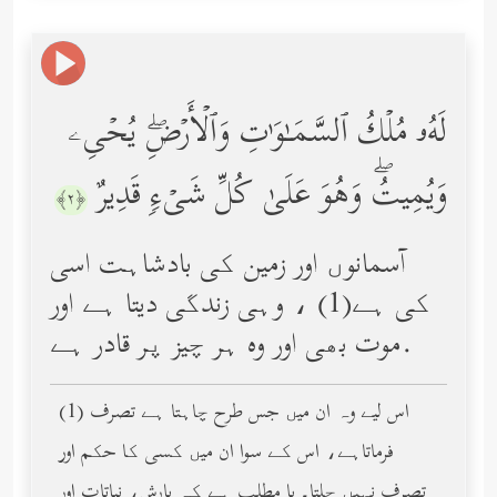
لَهُۥ مُلۡكُ ٱلسَّمَـٰوَ ٰ⁠تِ وَٱلۡأَرۡضِۖ یُحۡیِۦ
وَیُمِیتُۖ وَهُوَ عَلَىٰ كُلِّ شَیۡءࣲ قَدِیرٌ
﴿٢﴾
آسمانوں اور زمین کی بادشاہت اسی
کی ہے(1) ، وہی زندگی دیتا ہے اور
موت بھی اور وه ہر چیز پر قادر ہے.
(1) اس لیے وہ ان میں جس طرح چاہتا ہے تصرف
فرماتاہے، اس کے سوا ان میں کسی کا حکم اور
تصرف نہیں چلتا۔ یا مطلب ہے کہ بارش، نباتات اور