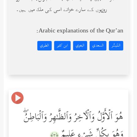
روزیوں کے سارے خزانے اسی کی ملک میں ہیں۔
Arabic explanations of the Qur’an:
المُيسَّر
السعدي
البغوي
ابن كثير
الطبري
هُوَ ٱلۡأَوَّلُ وَٱلۡـَٔاخِرُ وَٱلظَّـٰهِرُ وَٱلۡبَاطِنُۖ
وَهُوَ بِكُلِّ شَیۡءٍ عَلِیمٌ
﴿٣﴾