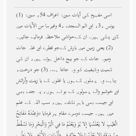
(1) اسی مفہوم کی آیات سورۂ اعراف 54، سورۂ
یونس ،3، اور الم السجدۃ،4 وغیرھا من الآیات میں
گزر چکی ہیں۔ ان کےحواشی ملاحظہ فرمالیے جائیں۔
(2) یعنی زمین میں بارش کےجو قطرے اور غلہ جات
ومیوہ جات کے جو بیج داخل ہوتے ہیں، ان کی
کمیت وکیفیت کو وہ جانتا ہے۔ (3) جو درخت،
چاہے وہ پھلوں کےہوں یا غلوں کے یا زینت وآرائش
اور خوشبو والے پھولوں کے بوٹے ہوں، یہ جتنے بھی
اور جیسے بھی باہر نکلتے ہیں، سب اللہ کے علم
میں ہیں۔ جیسے دوسرے مقام پر فرمایا «وَعِنْدَهُ مَفَاتِحُ
الْغَيْبِ لا يَعْلَمُهَا إِلا هُوَ وَيَعْلَمُ مَا فِي الْبَرِّ وَالْبَحْرِ وَمَا تَسْقُطُ
مِنْ وَرَقَةٍ إِلا يَعْلَمُهَا وَلا حَبَّةٍ فِي ظُلُمَاتِ الأَرْضِ وَلا رَطْبٍ