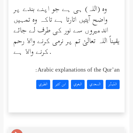
وه (اللہ) ہی ہے جو اپنے بندے پر
واضح آیتیں اتارتا ہے تاکہ وه تمہیں
اندھیروں سے نور کی طرف لے جائے
یقیناً اللہ تعالیٰ تم پر نرمی کرنے واﻻ رحم
کرنے واﻻ ہے.
Arabic explanations of the Qur’an:
المُيسَّر
السعدي
البغوي
ابن كثير
الطبري