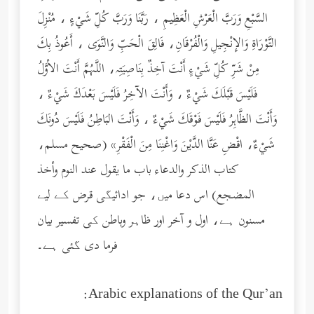
السَّبْعِ وَرَبَّ الْعَرْشِ الْعَظِيمِ ، رَبَّنَا وَرَبَّ كُلِّ شَيْءٍ ، مُنْزِلَ
التَّوْرَاةِ وَالإِنْجِيلِ وَالْفُرْقَانِ، فَالِقَ الْحَبِّ وَالنَّوَى ، أَعُوذُ بِكَ
مِنْ شَرِّ كُلِّ شَيْءٍ أَنْتَ آخِذٌ بِنَاصِيَتِه، اللَّهُمَّ أَنْتَ الأوَّلُ
فَلَيْسَ قَبْلَكَ شَيْءٌ ، وَأَنْتَ الآخِرُ فَلَيْسَ بَعْدَكَ شَيْءٌ ،
وَأَنْتَ الظَّاهِرُ فَلَيْسَ فَوْقَكَ شَيْءٌ ، وَأَنْتَ البَاطِنُ فَلَيْسَ دُونَكَ
شَيْءٌ، اقْضِ عَنَّا الدَّيْنَ وَاغْنِنَا مِنَ الْفَقْرِ» (صحيح مسلم،
كتاب الذكر والدعاء باب ما يقول عند النوم وأخذ
المضجع) اس دعا میں، جو ادائیگی قرض کے لیے
مسنون ہے، اول و آخر اور ظاہر وباطن کی تفسیر بیان
فرما دی گئی ہے۔
Arabic explanations of the Qur’an: