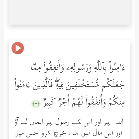
ءَامِنُواْ بِٱللَّهِ وَرَسُولِهِۦ وَأَنفِقُواْ مِمَّا
جَعَلَكُم مُّسۡتَخۡلَفِینَ فِیهِۖ فَٱلَّذِینَ ءَامَنُواْ
مِنكُمۡ وَأَنفَقُواْ لَهُمۡ أَجۡرࣱ كَبِیرࣱ
﴿٧﴾
اللہ پر اور اس کے رسول پر ایمان لے آؤ
اور اس مال میں سے خرچ کرو جس میں