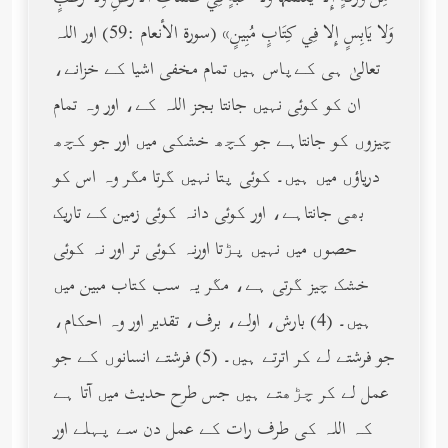
وَلا يَابِسٍ إِلا فِي كِتَابٍ مُبِينٍ» (سورة الأنعام :59) اور اللہ
تعالیٰ ہی کےپاس ہیں تمام مخفی اشیا کے خزانے،
ان کو کوئی نہیں جانتا بجز اللہ کے، اور وہ تمام
چیزوں کو جانتاہے جو کچھ خشکی میں اور جو کچھ
دریاؤں میں ہیں۔ کوئی پتا نہیں گرتا مگر وہ اس کو
بھی جانتاہے، اور کوئی دانہ کوئی زمین کے تاریک
حصوں میں نہیں پڑتا اورنہ کوئی تر اور نہ کوئی
خشک چیز گرتی ہے، مگر یہ سب کتاب مبین میں
ہیں۔ (4) بارش، اولے، برف، تقدیر اور وہ احکام،
جو فرشتے لے کر اترتے ہیں۔ (5) فرشتے انسانوں کے جو
عمل لے کر چڑھتے ہیں جس طرح حدیث میں آتا ہے
کہ اللہ کی طرف رات کے عمل دن سے پہلے اور