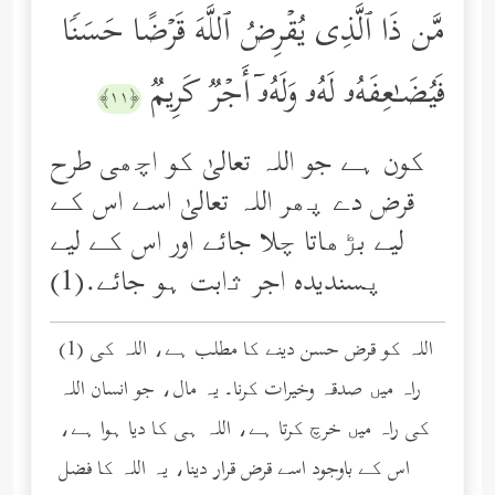
مَّن ذَا ٱلَّذِی یُقۡرِضُ ٱللَّهَ قَرۡضًا حَسَنࣰا
فَیُضَـٰعِفَهُۥ لَهُۥ وَلَهُۥۤ أَجۡرࣱ كَرِیمࣱ
﴿١١﴾
کون ہے جو اللہ تعالیٰ کو اچھی طرح
قرض دے پھر اللہ تعالیٰ اسے اس کے
لیے بڑھاتا چلا جائے اور اس کے لیے
پسندیده اجر ﺛابت ہو جائے.(1)
(1) اللہ کو قرض حسن دینے کا مطلب ہے، اللہ کی
راہ میں صدقہ وخیرات کرنا۔ یہ مال، جو انسان اللہ
کی راہ میں خرچ کرتا ہے، اللہ ہی کا دیا ہوا ہے،
اس کے باوجود اسے قرض قرار دینا، یہ اللہ کا فضل