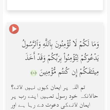
وَمَا لَكُمۡ لَا تُؤۡمِنُونَ بِٱللَّهِ وَٱلرَّسُولُ
یَدۡعُوكُمۡ لِتُؤۡمِنُواْ بِرَبِّكُمۡ وَقَدۡ أَخَذَ
مِیثَـٰقَكُمۡ إِن كُنتُم مُّؤۡمِنِینَ
﴿٨﴾
تم اللہ پر ایمان کیوں نہیں ﻻتے؟
حاﻻنکہ خود رسول تمہیں اپنے رب پر
ایمان ﻻنےکی دعوت دے رہا ہے اور