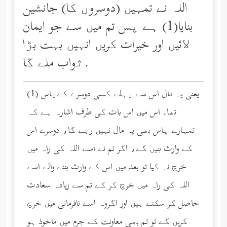
اللہ نے تمہیں (دوسروں کا) جانشین
بنایا(1) ہے پس تم میں سے جو ایمان
ﻻئیں اور خیرات کریں انہیں بہت بڑا
ﺛواب ملے گا.
(1) یعنی یہ مال اس سے پہلے کسی دوسرے کےپاس
تھا۔ اس میں اس بات کی طرف اشارہ ہے کہ
تمہارے پاس بھی یہ مال نہیں رہے گا، دوسرے اس
کے وارث بنیں گے، اگر تم نے اسے اللہ کی راہ میں
خرچ نہ کیا تو بعد میں اس کے وارث بننے والے اسے
اللہ کی راہ میں خرچ کر کے تم سے زیادہ سعادت
حاصل کر سکتے ہیں اور اگروہ اسے نافرمانی میں خرچ
کریں گے تو تم بھی معاونت کے جرم میں ماخوذ ہو