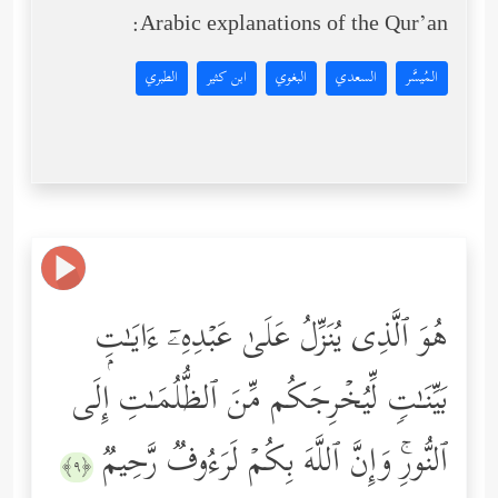
Arabic explanations of the Qur’an:
المُيسَّر
السعدي
البغوي
ابن كثير
الطبري
هُوَ ٱلَّذِی یُنَزِّلُ عَلَىٰ عَبۡدِهِۦۤ ءَایَـٰتِۭ
بَیِّنَـٰتࣲ لِّیُخۡرِجَكُم مِّنَ ٱلظُّلُمَـٰتِ إِلَى
ٱلنُّورِۚ وَإِنَّ ٱللَّهَ بِكُمۡ لَرَءُوفࣱ رَّحِیمࣱ
﴿٩﴾