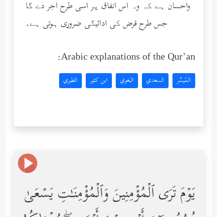
واحسان ہے کہ وہ اس انفاق پر اسی طرح اجر دے گا
جس طرح قرض کی ادائیگی ضروری ہوتی ہے۔
Arabic explanations of the Qur’an:
المُيسَّر
السعدي
البغوي
ابن كثير
الطبري
یَوۡمَ تَرَى ٱلۡمُؤۡمِنِینَ وَٱلۡمُؤۡمِنَـٰتِ یَسۡعَىٰ