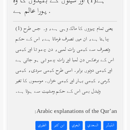
ہے(1) اور سینوں کے بھیدوں کا وه
پورا عالم ہے.
(1) یعنی تمام چیزوں کا مالک وہی ہے، وہ جس طرح
چاہتا ہے، ان میں تصرف فرماتا ہے، اس کے حکم
وتصرف سے کبھی رات لمبی، دن چھوٹا اور کبھی
اس کے برعکس دن لمبا اور رات چھوٹی ہو جاتی ہے
اور کبھی دونوں برابر۔ اسی طرح کبھی سردی، کبھی
گرمی، کبھی بہار اور کبھی خزاں۔ موسموں کا تغیر
وتبدل بھی اس کے حکم ومشیت سے ہوتا ہے۔
Arabic explanations of the Qur’an:
المُيسَّر
السعدي
البغوي
ابن كثير
الطبري