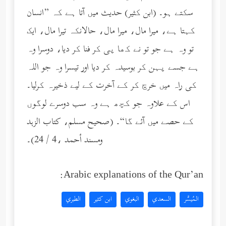
سکتے ہو۔ (ابن کثیر) حدیث میں آتا ہے کہ ”انسان
کہتا ہے، میرا مال، میرا مال، حالانکہ تیرا مال، ایک
تو وہ ہے جو تو نے کھا پی کر فنا کر دیا، دوسرا وہ
ہے جسے پہن کر بوسیدہ کر دیا اور تیسرا وہ جو اللہ
کی راہ میں خرچ کر کے آخرت کے لیے ذخیرہ کرلیا۔
اس کے علاوہ جو کچھ ہے وہ سب دوسرے لوگوں
کے حصے میں آئے گا“۔ (صحيح مسلم، كتاب الزهد
ومسند أحمد ،4 / 24)۔
Arabic explanations of the Qur’an:
المُيسَّر
السعدي
البغوي
ابن كثير
الطبري