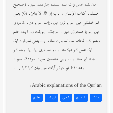
دن کے عمل رات سے پہلے چڑھتے ہیں۔ (صحيح
مسلم، كتاب الإيمان ، باب إن الله لا ينام)۔ (6) یعنی
تم خشکی میں ہو یا تری میں،رات ہو یا دن، گھروں
میں ہو یا صحراؤں میں، ہرجگہ ہروقت وہ اپنے علم
وبصر کے لحاظ سے تمہارے ساتھ ہے یعنی تمہارے ایک
ایک عمل کو دیکھتا ہے، تمہاری ایک ایک بات کو
جانتا اور سنتا ہے۔ یہی مضمون سورۂ ھود:3۔ سورۂ
رعد: 10 اور دیگر آیات میں بیان کیا گیا ہے۔
Arabic explanations of the Qur’an:
المُيسَّر
السعدي
البغوي
ابن كثير
الطبري