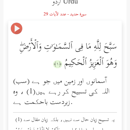
Urdu اردو
سورة حدید - عدد الآيات 29
سَبَّحَ لِلَّهِ مَا فِی ٱلسَّمَـٰوَ ٰ⁠تِ وَٱلۡأَرۡضِۖ
وَهُوَ ٱلۡعَزِیزُ ٱلۡحَكِیمُ
﴿١﴾
آسمانوں اور زمین میں جو ہے (سب)
اللہ کی تسبیح کر رہے ہیں(1) ، وه
زبردست باحکمت ہے.
(1) یہ تسبیح زبان حال سے نہیں، بلکہ زبان مقال سے