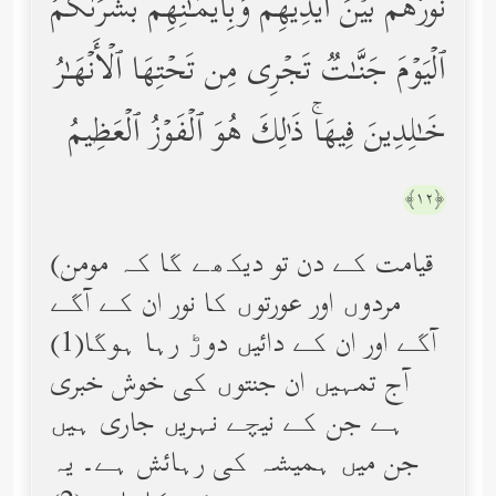
نُورُهُم بَیۡنَ أَیۡدِیهِمۡ وَبِأَیۡمَـٰنِهِمۖ بُشۡرَىٰكُمُ
ٱلۡیَوۡمَ جَنَّـٰتࣱ تَجۡرِی مِن تَحۡتِهَا ٱلۡأَنۡهَـٰرُ
خَـٰلِدِینَ فِیهَاۚ ذَ ٰ⁠لِكَ هُوَ ٱلۡفَوۡزُ ٱلۡعَظِیمُ
﴿١٢﴾
(قیامت کے دن تو دیکھے گا کہ مومن
مردوں اور عورتوں کا نور ان کے آگے
آگے اور ان کے دائیں دوڑ رہا ہوگا(1)
آج تمہیں ان جنتوں کی خوش خبری
ہے جن کے نیچے نہریں جاری ہیں
جن میں ہمیشہ کی رہائش ہے۔ یہ