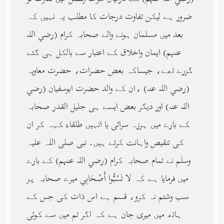
ضرور ہے لیکن تفاوت درجات کا مطلب یہ نہیں کہ
بعد میں مسلمان ہونے والے صحابہ کرام (رضي الله
عنهم) ایمان واخلاق کے اعتبار سے بالکل ہی گئے
گزرے تھے، جیساکہ بعض حضرات، حضرت معاویہ
(رضي الله عنه) ،ان کے والد حضرت ابوسفیان (رضي
الله عنه) اور دیگر بعض ایسے ہی جلیل القدر صحابہ
کے بارے میں ہرزہ سرائی یا انہیں طلقاء کہہ کر ان
کی تنقیص واہانت کرتے ہیں۔ نبی صلی اللہ علیہ
وسلم نے تمام صحابہ کرام (رضي الله عنهم) کے بارے
میں فرمایا ہے کہ لا تَسُبُّوا أَصْحَابِي میرے صحابہ پر
سب وشتم نہ کرو، قسم ہے اس ذات کی جس کے
ہاتھ میں میری جان ہے کہ اگر تم میں سے کوئی