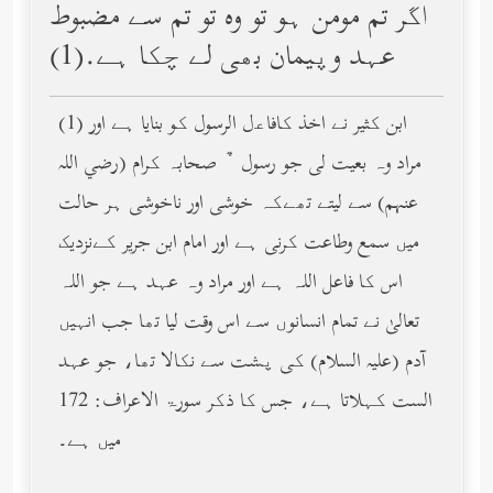
اگر تم مومن ہو تو وه تو تم سے مضبوط
عہد وپیمان بھی لے چکا ہے.(1)
(1) ابن کثیر نے اخذ کافاﻋل الرسول کو بنایا ہے اور
مراد وہ بعیت لی جو رسول ﹲ صحابہ کرام (رضي الله
عنهم) سے لیتے تھےکہ خوشی اور ناخوشی ہر حالت
میں سمع وطاعت کرنی ہے اور امام ابن جریر کےنزدیک
اس کا فاعل اللہ ہے اور مراد وہ عہد ہے جو اللہ
تعالیٰ نے تمام انسانوں سے اس وقت لیا تھا جب انہیں
آدم (عليه السلام) کی پشت سے نکالا تھا، جو عہد
الست کہلاتا ہے، جس کا ذکر سورۃ الاعراف: 172
میں ہے۔