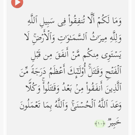
وَمَا لَكُمۡ أَلَّا تُنفِقُواْ فِی سَبِیلِ ٱللَّهِ
وَلِلَّهِ مِیرَ ٰ⁠ثُ ٱلسَّمَـٰوَ ٰ⁠تِ وَٱلۡأَرۡضِۚ لَا
یَسۡتَوِی مِنكُم مَّنۡ أَنفَقَ مِن قَبۡلِ
ٱلۡفَتۡحِ وَقَـٰتَلَۚ أُوْلَـٰۤىِٕكَ أَعۡظَمُ دَرَجَةࣰ مِّنَ
ٱلَّذِینَ أَنفَقُواْ مِنۢ بَعۡدُ وَقَـٰتَلُواْۚ وَكُلࣰّا
وَعَدَ ٱللَّهُ ٱلۡحُسۡنَىٰۚ وَٱللَّهُ بِمَا تَعۡمَلُونَ
خَبِیرࣱ
﴿١٠﴾