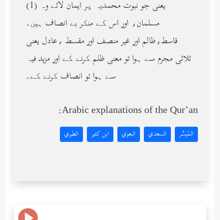
(1) یعنی جو نبوت محمدیہ پر ایمان لائے وہ
مسلمان، اور اس کے منکر بے انصاف ہیں۔
قاسط،ظالم اور غیر منصف اور مقسط ،عادل یعنی
ثلاثی مجرم سے ہوا تو معنی ظلم کرنے کے اور مزید فیہ
سے ہوا تو انصاف کرنے کے۔
Arabic explanations of the Qur’an:
المُيسَّر
السعدي
البغوي
ابن كثير
الطبري