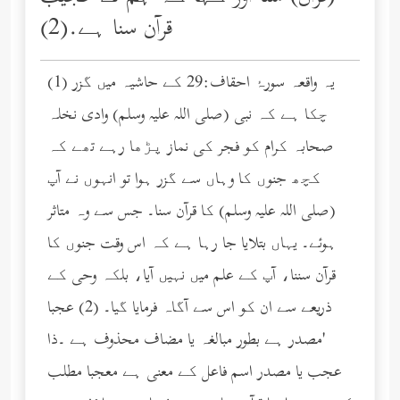
قرآن سنا ہے.(2)
(1) یہ واقعہ سورۂ احقاف:29 کے حاشیہ میں گزر
چکا ہے کہ نبی (صلى الله عليه وسلم) وادی نخلہ
صحابہ کرام کو فجر کی نماز پڑھا رہے تھے کہ
کچھ جنوں کا وہاں سے گزر ہوا تو انہوں نے آپ
(صلى الله عليه وسلم) کا قرآن سنا۔ جس سے وہ متاثر
ہوئے۔ یہاں بتلایا جا رہا ہے کہ اس وقت جنوں کا
قرآن سننا، آپ کے علم میں نہیں آیا، بلکہ وحی کے
ذریعے سے ان کو اس سے آگاہ فرمایا گیا۔ (2) عجبا
'مصدر ہے بطور مبالغہ یا مضاف محذوف ہے ۔ذا
عجب یا مصدر اسم فاعل کے معنی ہے معجبا مطلب