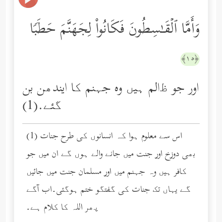
وَأَمَّا ٱلۡقَـٰسِطُونَ فَكَانُواْ لِجَهَنَّمَ حَطَبࣰا
﴿١٥﴾
اور جو ﻇالم ہیں وه جہنم کا ایندھن بن
گئے.(1)
(1) اس سے معلوم ہوا کہ انسانوں کی طرح جنات
بھی دوزخ اور جنت میں جانے والے ہوں گے ان میں جو
کافر ہیں وہ جہنم میں اور مسلمان جنت میں جائیں
گے یہاں تک جنات کی گفتگو ختم ہوگئی۔اب آگے
پھر اللہ کا کلام ہے۔