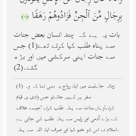
بِرِجَالࣲ مِّنَ ٱلۡجِنِّ فَزَادُوهُمۡ رَهَقࣰا
﴿٦﴾
بات یہ ہے کہ چند انسان بعض جنات
سے پناه طلب کیا کرتے تھے(1) جس
سے جنات اپنی سرکشی میں اور بڑھ
گئے.(2)
(1) زمانہ جاہلیت میں ایک رواج یہ بھی تھا کہ وہ
سفر پر کہیں جاتےتو جس وادی یں قیام
کرتے'وہاںھنات سے پناہ طلب کرتے 'جیسے علاقے
کے بڑے آدمی اور رئیس سے پناہ طلب کی جاتی ہے
۔اسلام نے اس کو ختم کیا اور صرف ایک اللہ سے پناہ