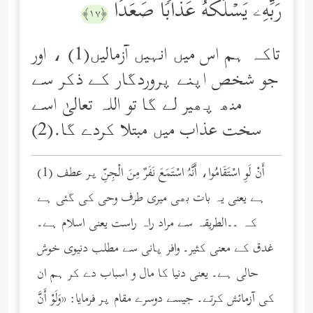
رَبِّهِۦ یَسۡلُكۡهُ عَذَابࣰا صَعَدࣰا
﴿١٧﴾
تاکہ ہم اس میں انہیں آزمالیں(1) ، اور
جو شخص اپنے پروردگار کے ذکر سے
منھ پھیر لے گا تو اللہ تعالیٰ اسے
سخت عذاب میں مبتلا کردے گا.(2)
(1) أَنْ لَوِ اسْتَقَامُوا، أَنَّهُ اسْتَمَعَ نَفَرٌ مِنَ الْجِنِّ پر عطف
ہے یعنی یہ بات بھی میری طرف وحی کی گئی ہے
کہ ۔۔الطریقہ سے مراد راہ راست یعنی اسلام ہے۔
غدق کے معنی کثیر۔ وافر پانی سے مطلب دنیوی خوش
حالی ہے۔ یعنی دنیا کا مال و اسباب دے کر ہم ان
کی آزمائش کرتے۔ جیسے دوسرے مقام پر فرمایا: «وَلَوْ أَنَّ