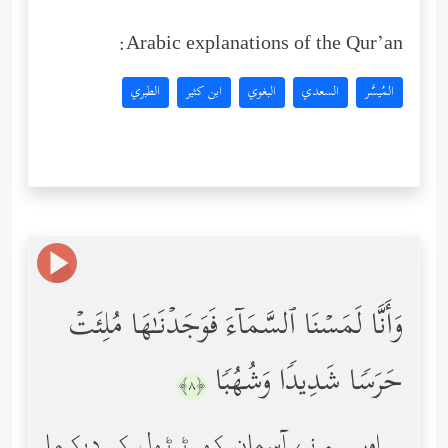
Arabic explanations of the Qur’an:
المُيسَّر
السعدي
البغوي
ابن كثير
الطبري
وَأَنَّا لَمَسۡنَا ٱلسَّمَاۤءَ فَوَجَدۡنَـٰهَا مُلِئَتۡ
حَرَسࣰا شَدِیدࣰا وَشُهُبࣰا
﴿٨﴾
اور ہم نے آسمان کو ٹٹول کر دیکھا