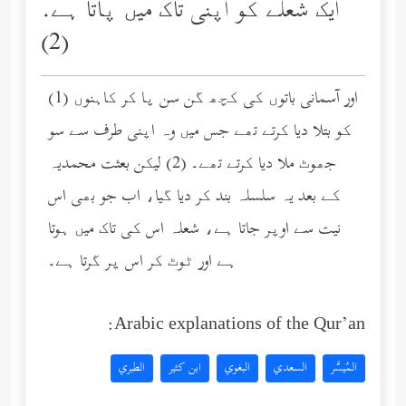
ایک شعلے کو اپنی تاک میں پاتا ہے.
(2)
(1) اور آسمانی باتوں کی کچھ گن سن پا کر کاہنوں
کو بتلا دیا کرتے تھے جس میں وہ اپنی طرف سے سو
جھوٹ ملا دیا کرتے تھے۔ (2) لیکن بعثت محمدیہ
کے بعد یہ سلسلہ بند کر دیا گیا، اب جو بھی اس
نیت سے اوپر جاتا ہے، شعلہ اس کی تاک میں ہوتا
ہے اور ٹوٹ کر اس پر گرتا ہے۔
Arabic explanations of the Qur’an:
المُيسَّر
السعدي
البغوي
ابن كثير
الطبري