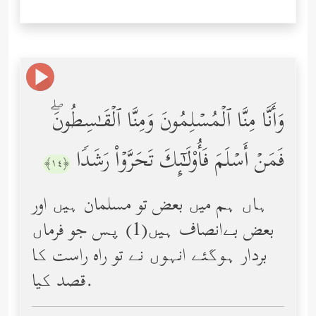
وَأَنَّا مِنَّا ٱلۡمُسۡلِمُونَ وَمِنَّا ٱلۡقَـٰسِطُونَۖ
فَمَنۡ أَسۡلَمَ فَأُوْلَـٰۤىِٕكَ تَحَرَّوۡاْ رَشَدࣰا
﴿١٤﴾
ہاں ہم میں بعض تو مسلمان ہیں اور
بعض بےانصاف ہیں(1) پس جو فرماں
بردار ہوگئے انہوں نے تو راه راست کا
قصد کیا.