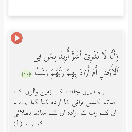
وَأَنَّا لَا نَدۡرِیۤ أَشَرٌّ أُرِیدَ بِمَن فِی
ٱلۡأَرۡضِ أَمۡ أَرَادَ بِهِمۡ رَبُّهُمۡ رَشَدࣰا
﴿١٠﴾
ہم نہیں جانتے کہ زمین والوں کے
ساتھ کسی برائی کا اراده کیا گیا ہے یا
ان کے رب کا اراده ان کے ساتھ بھلائی
کا ہے.(1)