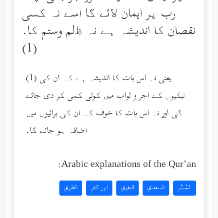
رب پر ایمان ﻻئے گا اسے نہ کسی
نقصان کا اندیشہ ہے نہ ﻇلم وستم کا.
(1)
(1) یعنی نہ اس بات کا اندیشہ ہے کہ ان کی
نیکیوں کے اجر و ثواب میں کوئی کمی کر دی جائے
گی اور نہ اس بات کا خوف کہ ان کی برائیوں میں
اضافہ ہو جائے گا۔
Arabic explanations of the Qur’an:
المُيسَّر
السعدي
البغوي
ابن كثير
الطبري