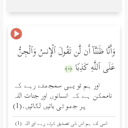
وَأَنَّا ظَنَنَّاۤ أَن لَّن تَقُولَ ٱلۡإِنسُ وَٱلۡجِنُّ
عَلَى ٱللَّهِ كَذِبࣰا
﴿٥﴾
اور ہم تو یہی سمجھتے رہے کہ
ناممکن ہے کہ انسانوں اور جنات اللہ
پر جھوٹی باتیں لگائیں.(1)
(1) اسی لئے ہم اس کی تصدیق کرتے رہے اور اللہ