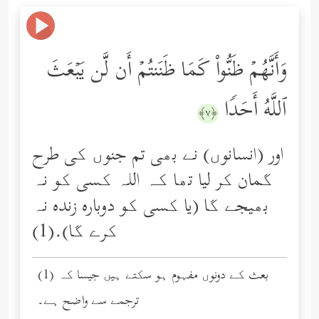
وَأَنَّهُمۡ ظَنُّواْ كَمَا ظَنَنتُمۡ أَن لَّن یَبۡعَثَ
ٱللَّهُ أَحَدࣰا
﴿٧﴾
اور (انسانوں) نے بھی تم جنوں کی طرح
گمان کر لیا تھا کہ اللہ کسی کو نہ
بھیجے گا (یا کسی کو دوباره زنده نہ
کرے گا).(1)
(1) بعث کے دونوں مفہوم ہو سکتے ہیں جیسا کہ
ترجمے سے واضح ہے۔