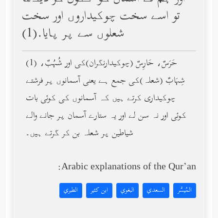
تو اسے سخت چوکیداروں اور سخت
شعلوں سے پر پایا.(1)
(1) حَرَسٌ، حَارِسٌ (چوکیدارنگران)کی اور شُهُبٌ،
شِهَابٌ (شعلہ)کی جمع ہے یعنی آسمانوں پر فرشتے
چوکیداری کرتے ہیں کہ آسمانوں کی کوئی بات
کوئی اور نہ سن لے اور یہ ستارے آسمان پر جانے والے
شیاطین پر شعلہ بن کر گرتے ہیں۔
Arabic explanations of the Qur’an:
المُيسَّر
السعدي
البغوي
ابن كثير
الطبري