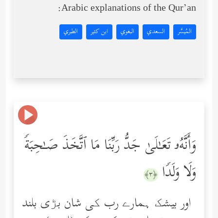
Arabic explanations of the Qur’an:
المُيسَّر
السعدي
البغوي
ابن كثير
الطبري
وَأَنَّهُۥ تَعَـٰلَىٰ جَدُّ رَبِّنَا مَا ٱتَّخَذَ صَـٰحِبَةࣰ
وَلَا وَلَدࣰا
﴿٣﴾
اور بیشک ہمارے رب کی شان بڑی بلند