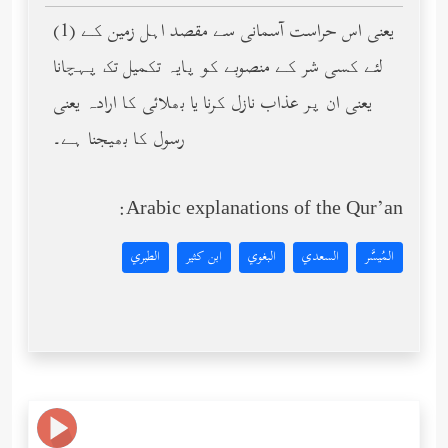
(1) یعنی اس حراست آسمانی سے مقصد اہل زمین کے
لئے کسی شر کے منصوبے کو پایہ تکمیل تک پہچانا
یعنی ان پر عذاب نازل کرنا یا بھلائی کا ارادہ یعنی
رسول کا بھیجنا ہے۔
Arabic explanations of the Qur’an:
المُيسَّر
السعدي
البغوي
ابن كثير
الطبري