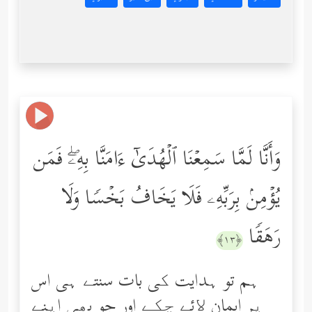
وَأَنَّا لَمَّا سَمِعۡنَا ٱلۡهُدَىٰۤ ءَامَنَّا بِهِۦۖ فَمَن
یُؤۡمِنۢ بِرَبِّهِۦ فَلَا یَخَافُ بَخۡسࣰا وَلَا
رَهَقࣰا
﴿١٣﴾
ہم تو ہدایت کی بات سنتے ہی اس
پر ایمان ﻻئے چکے اور جو بھی اپنے