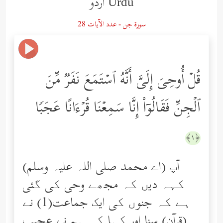
Urdu اردو
سورة جن - عدد الآيات 28
قُلۡ أُوحِیَ إِلَیَّ أَنَّهُ ٱسۡتَمَعَ نَفَرࣱ مِّنَ
ٱلۡجِنِّ فَقَالُوۤاْ إِنَّا سَمِعۡنَا قُرۡءَانًا عَجَبࣰا
﴿١﴾
(اے محمد صلی اللہ علیہ وسلم) آپ
کہہ دیں کہ مجھے وحی کی گئی
ہے کہ جنوں کی ایک جماعت(1) نے
(قرآن) سنا اور کہا کہ ہم نے عجیب