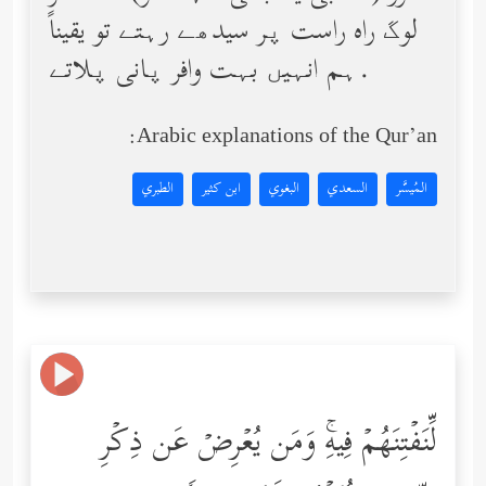
لوگ راه راست پر سیدھے رہتے تو یقیناً
ہم انہیں بہت وافر پانی پلاتے.
Arabic explanations of the Qur’an:
المُيسَّر
السعدي
البغوي
ابن كثير
الطبري
لِّنَفۡتِنَهُمۡ فِیهِۚ وَمَن یُعۡرِضۡ عَن ذِكۡرِ