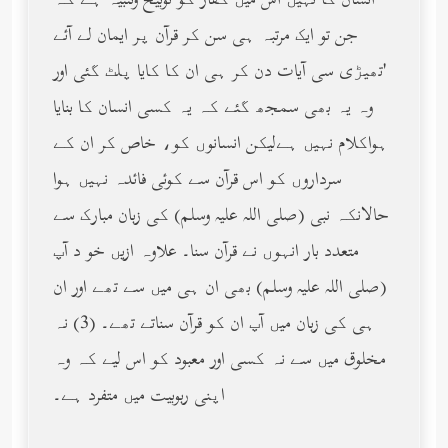
انسان کا نہیں اس میں کفار کو توبیخ وتنبیہ ہے کہ
جن تو ایک مرتبہ ہی سن کر قرآن پر ایمان لے آئے
'تھیڑی سی آیات دن کر ہی ان کا کایا پلٹ گئی اور
وہ یہ بھی سمجھ گئے کہ یہ کسی انسان کا بنایا
ہواکلام نہیں ہےلیکن انسانوں کو، خاص کر ان کے
سرداروں کو اس قرآن سے کوئی فائدہ نہیں ہوا
حالانکہ نبی (صلى الله عليه وسلم) کی زبان مبارک سے
متعدد بار انہوں نے قرآن سنا۔ علاوہ ازیں خو د آپ
(صلى الله عليه وسلم) بھی ان ہی میں سے تھے اور ان
ہی کی زبان میں آپ ان کو قرآن سناتے تھے۔ (3) نہ
مخلوق میں سے نہ کسی اور معبود کو اس لیے کہ وہ
اپنی ربوبیت میں متفرد ہے۔