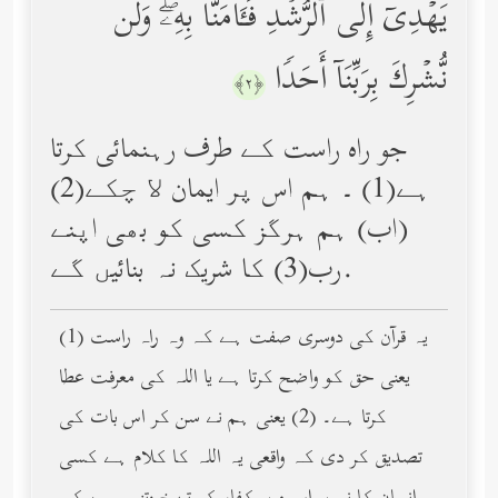
یَهۡدِیۤ إِلَى ٱلرُّشۡدِ فَـَٔامَنَّا بِهِۦۖ وَلَن
نُّشۡرِكَ بِرَبِّنَاۤ أَحَدࣰا
﴿٢﴾
جو راه راست کے طرف رہنمائی کرتا
ہے(1) ۔ ہم اس پر ایمان ﻻ چکے(2)
(اب) ہم ہرگز کسی کو بھی اپنے
رب(3) کا شریک نہ بنائیں گے.
(1) یہ قرآن کی دوسری صفت ہے کہ وہ راہ راست
یعنی حق کو واضح کرتا ہے یا اللہ کی معرفت عطا
کرتا ہے۔ (2) یعنی ہم نے سن کر اس بات کی
تصدیق کر دی کہ واقعی یہ اللہ کا کلام ہے کسی