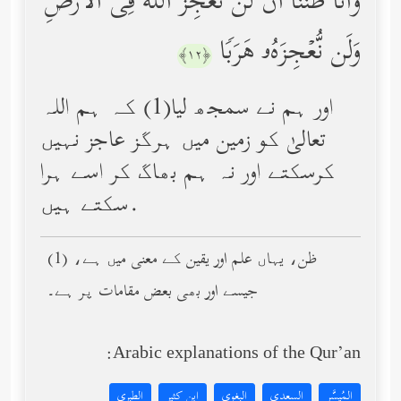
وَأَنَّا ظَنَنَّاۤ أَن لَّن نُّعۡجِزَ ٱللَّهَ فِی ٱلۡأَرۡضِ
وَلَن نُّعۡجِزَهُۥ هَرَبࣰا
﴿١٢﴾
اور ہم نے سمجھ لیا(1) کہ ہم اللہ
تعالیٰ کو زمین میں ہرگز عاجز نہیں
کرسکتے اور نہ ہم بھاگ کر اسے ہرا
سکتے ہیں.
(1) ظن، یہاں علم اور یقین کے معنی میں ہے،
جیسے اور بھی بعض مقامات پر ہے۔
Arabic explanations of the Qur’an:
المُيسَّر
السعدي
البغوي
ابن كثير
الطبري