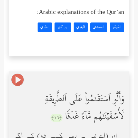
Arabic explanations of the Qur’an:
المُيسَّر
السعدي
البغوي
ابن كثير
الطبري
وَأَلَّوِ ٱسۡتَقَـٰمُواْ عَلَى ٱلطَّرِیقَةِ
لَأَسۡقَیۡنَـٰهُم مَّاۤءً غَدَقࣰا
﴿١٦﴾
اور (اے نبی یہ بھی کہہ دو) کہ اگر