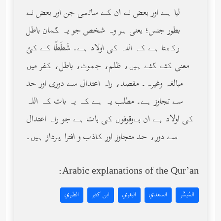
لیا ہے اور بعض نے ان کے ساتھی جن اور بعض نے
بطور جنس؛ یعنی ہر وہ شخص جو یہ گمان باطل
رکھتا ہے کہ اللہ کی اولاد ہے۔ شَطَطًا کے کئ
معنی کئے گئے ہیں، ظلم، جھوٹ، باطل، کفر میں
مبالغہ وغیرہ۔ مقصد، راہ اعتدال سے دوری اور حد
سے تجاوز ہے۔ مطلب یہ ہے کہ یہ بات کہ اللہ
کی اولاد ہے ان بےوقوفوں کی بات ہے جو راہ اعتدال
سے دور، حد متجاوز اور کاذب و افترا پرداز ہیں۔
Arabic explanations of the Qur’an:
المُيسَّر
السعدي
البغوي
ابن كثير
الطبري