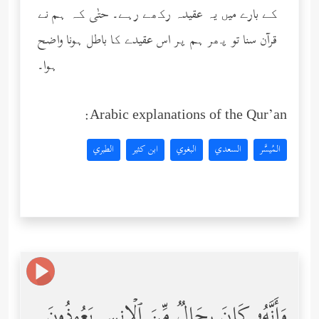
کے بارے میں یہ عقیدہ رکھے رہے۔ حتٰی کہ ہم نے
قرآن سنا تو پھر ہم پر اس عقیدے کا باطل ہونا واضح
ہوا۔
Arabic explanations of the Qur’an:
المُيسَّر
السعدي
البغوي
ابن كثير
الطبري
وَأَنَّهُۥ كَانَ رِجَالࣱ مِّنَ ٱلۡإِنسِ یَعُوذُونَ