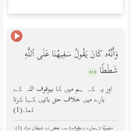
وَأَنَّهُۥ كَانَ یَقُولُ سَفِیهُنَا عَلَى ٱللَّهِ
شَطَطࣰا
﴿٤﴾
اور یہ کہ ہم میں کا بیوقوف اللہ کے
بارے میں خلاف حق باتیں کہا کرتا
تھا.(1)
(1) سَفِيهُنَا (ہمارے بےوقوف) سے بعض نے شیطان مراد