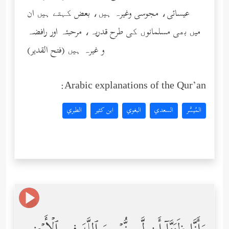
عیسائی، مجوسی وغیرہ ہیں، بعض کہتے ہیں ان
میں بھی مسلمانوں کی طرح قدریہ، مرحبئہ اور رافضہ
و غیرہ ہیں (فتح القدیر)
Arabic explanations of the Qur’an:
المُيسَّر
السعدي
البغوي
ابن كثير
الطبري