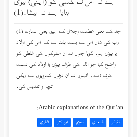
ہے نہ اس نے کسی کو (اپنی) بیوی
بنایا ہے نہ بیٹا.(1)
(1) جد کے معنی عظمت وجلال کے ہیں یعنی ہمارے
رب کی شان اس سے بہت بلند ہے کہ اس کی اولاد
یا بیوی ہو۔ گویا جنوں نے ان مشرکوں کی غلطی کو
واضح کیا جو اللہ کی طرف بیوی یا اولاد کی نسبت
کرتے تھے، انہوں نے ان دونوں کمزویوں سے ربکی
تنزیہ و تقدیس کی۔
Arabic explanations of the Qur’an:
المُيسَّر
السعدي
البغوي
ابن كثير
الطبري