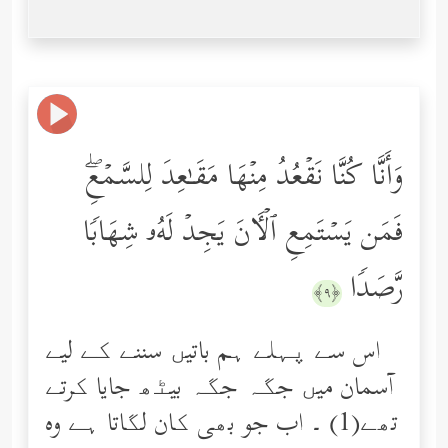
وَأَنَّا كُنَّا نَقۡعُدُ مِنۡهَا مَقَـٰعِدَ لِلسَّمۡعِۖ
فَمَن یَسۡتَمِعِ ٱلۡـَٔانَ یَجِدۡ لَهُۥ شِهَابࣰا
رَّصَدࣰا
﴿٩﴾
اس سے پہلے ہم باتیں سننے کے لیے
آسمان میں جگہ جگہ بیٹھ جایا کرتے
تھے(1) ۔ اب جو بھی کان لگاتا ہے وه