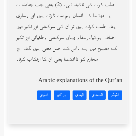
طلب کرنے کی تاکید کی۔ (2) یعنی جب جنات نے
یہ دیکھا کہ انسان ہم سے ڈرتے ہیں اور ہماری
پناہ طلب کرتے ہیں تو ان کی سرکشی اور تکبر میں
اضافہ ہوگیا۔رھقا، یہاں سرکشی ،طغیانی اور تکبر
کے مفہوم میں ہے ۔اس کے اصل معنی ہیں گناہ اور
محارم کو ڈانکھنا یعنی ان کا ارتکاب کرنا۔
Arabic explanations of the Qur’an:
المُيسَّر
السعدي
البغوي
ابن كثير
الطبري