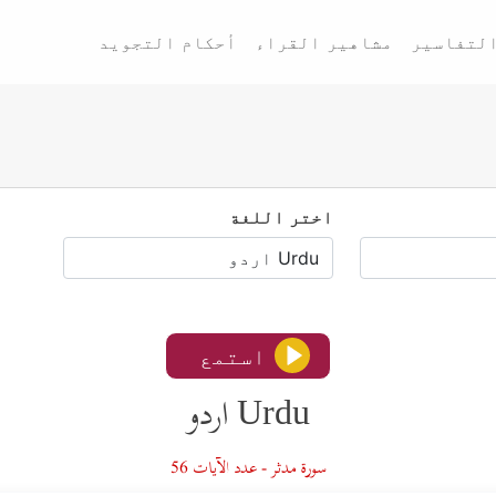
لتفاسير
مشاهير القراء
أحكام التجويد
اختر اللغة
استمع
Urdu اردو
سورة مدثر - عدد الآيات 56