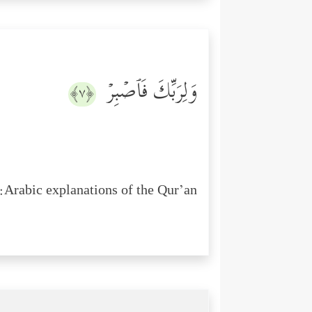
وَلِرَبِّكَ فَٱصۡبِرۡ
﴿٧﴾
Arabic explanations of the Qur’an: