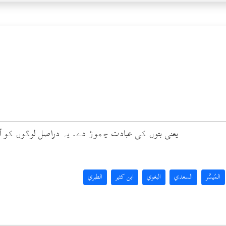
(1) یعنی بتوں کی عبادت چھوڑ دے۔ یہ دراصل لوگوں کو
المُيسَّر
السعدي
البغوي
ابن كثير
الطبري