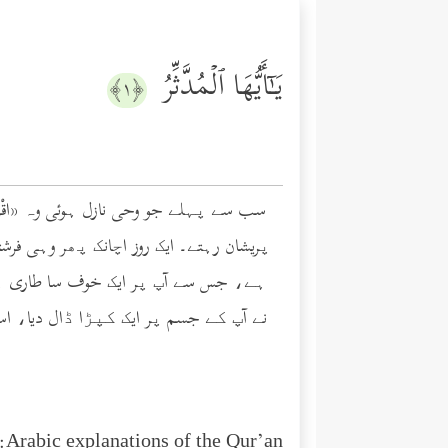
یَـٰۤأَیُّهَا ٱلۡمُدَّثِّرُ
﴿١﴾
پریشان رہتے۔ ایک روز اچانک پھر وہی فرشت
ہے، جس سے آپ پر ایک خوف سا طاری ہوگ
نے آپ کے جسم پر ایک کپڑا ڈال دیا، اسی
Arabic explanations of the Qur’an: