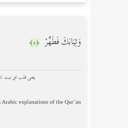
وَثِیَابَكَ فَطَهِّرۡ
﴿٤﴾
(1) یعنی قلب اور 
Arabic explanations of the Qur’an: