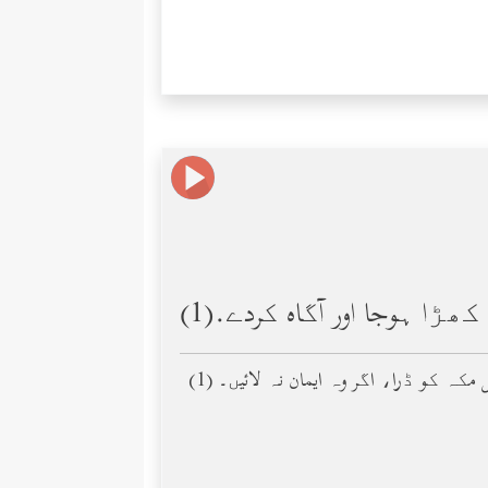
کھڑا ہوجا اور آگاه کردے.(1)
اہل مکہ کو ڈرا، اگر وہ ایمان نہ لائیں۔