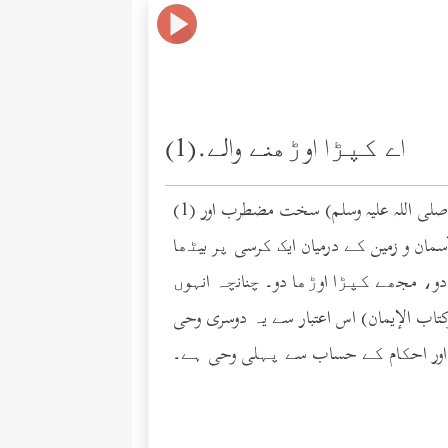
اے کپڑا اوڑھنے والے.(1)
(1) سب سے پہلے جو وحی نازل ہوئی وہ «اقْرَأْ بِاسْمِ رَبِّكَ الَّذِي خَلَقَ» ہے اس کے بعد وحی میں وقفہ ہوگیا اور نبی (صلى الله عليه وسلم) سخت مضطرب اور
سمان و زمین کے درمیان ایک کرسی پر بیٹھا
و، مجھے کپڑا اوڑھا دو۔ چنانچہ انہوں
اب الإيمان) اس اعتبار سے یہ دوسری وحی
اور احکام کے حساب سے پہلی وحی ہے۔