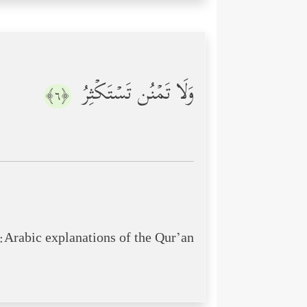
وَلَا تَمۡنُن تَسۡتَكۡثِرُ
﴿٦﴾
Arabic explanations of the Qur’an: