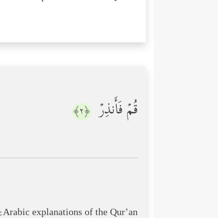
قُمۡ فَأَنذِرۡ
﴿٢﴾
Arabic explanations of the Qur’an: