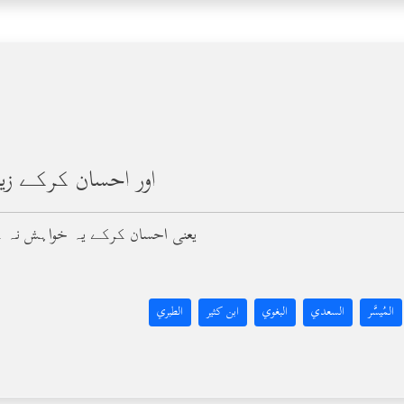
اور احسان کرکے زیا
(1) یعنی احسان کرکے یہ خواہش نہ
المُيسَّر
السعدي
البغوي
ابن كثير
الطبري