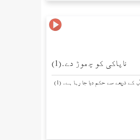
ناپاکی کو چھوڑ دے.(1)
 آپ کے ذریعے سے حکم دیا جا رہا ہے۔