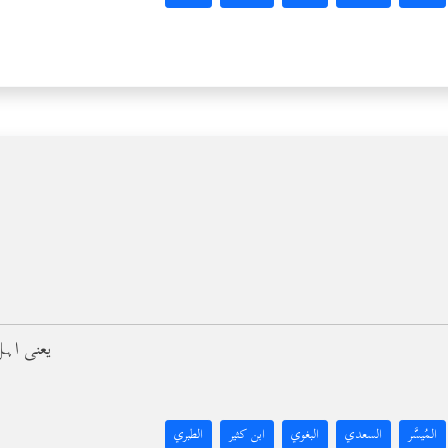
(1) یعنی 
المُيسَّر
السعدي
البغوي
ابن كثير
الطبري