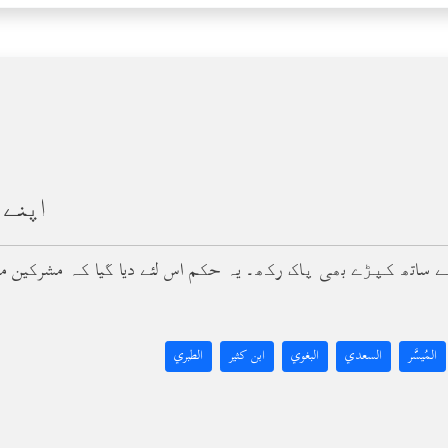
اپنے 
نیت کے ساتھ کپڑے بھی پاک رکھ۔ یہ حکم اس لئے دیا گیا کہ مشرکین 
المُيسَّر
السعدي
البغوي
ابن كثير
الطبري