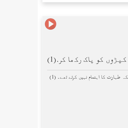
کپڑوں کو پاک رکھا کر.(1)
مکہ طہارت کا اہتمام نہیں کرتے تھے۔