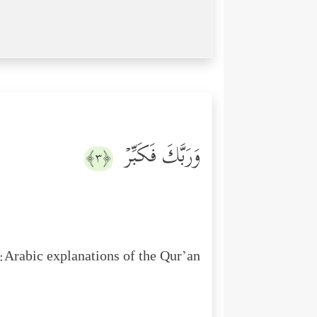
وَرَبَّكَ فَكَبِّرۡ
﴿٣﴾
Arabic explanations of the Qur’an: