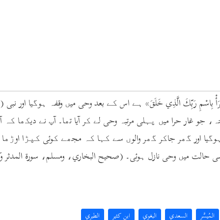
ہ، جو غار حرا میں پہلی مرتبہ وحی لے کر آیا تھا۔ آپ نے دیکھا کہ آ
یا اور گھر جاکر گھر والوں سے کہا کہ مجھے کوئی کپڑا اوڑھا د
 حالت میں وحی نازل ہوئی۔ (صحيح البخاري، ومسلم، سورة المدثر وكت
المُيسَّر
السعدي
البغوي
ابن كثير
الطبري