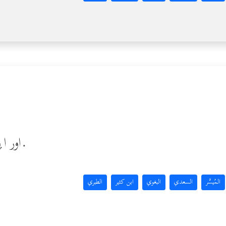
اور اپنے رب ہی کی بڑائیاں بیان کر.
المُيسَّر
السعدي
البغوي
ابن كثير
الطبري