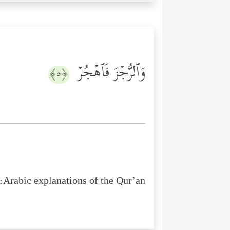
وَٱلرُّجۡزَ فَٱهۡجُرۡ
﴿٥﴾
Arabic explanations of the Qur’an: