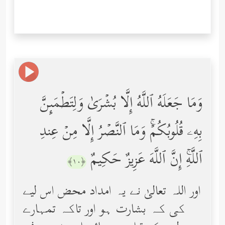
وَمَا جَعَلَهُ ٱللَّهُ إِلَّا بُشۡرَىٰ وَلِتَطۡمَىِٕنَّ
بِهِۦ قُلُوبُكُمۡۚ وَمَا ٱلنَّصۡرُ إِلَّا مِنۡ عِندِ
ٱللَّهِۚ إِنَّ ٱللَّهَ عَزِیزٌ حَكِیمٌ
﴿١٠﴾
اور اللہ تعالیٰ نے یہ امداد محض اس لیے
کی کہ بشارت ہو اور تاکہ تمہارے