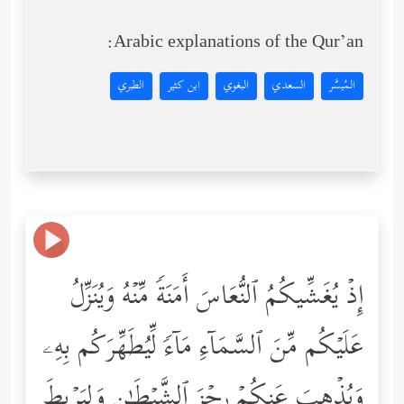
Arabic explanations of the Qur’an:
المُيسَّر
السعدي
البغوي
ابن كثير
الطبري
إِذۡ یُغَشِّیكُمُ ٱلنُّعَاسَ أَمَنَةࣰ مِّنۡهُ وَیُنَزِّلُ
عَلَیۡكُم مِّنَ ٱلسَّمَاۤءِ مَاۤءࣰ لِّیُطَهِّرَكُم بِهِۦ
وَیُذۡهِبَ عَنكُمۡ رِجۡزَ ٱلشَّیۡطَـٰنِ وَلِیَرۡبِطَ