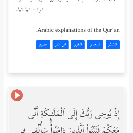
کرکے کیا گیا۔
Arabic explanations of the Qur’an:
المُيسَّر
السعدي
البغوي
ابن كثير
الطبري
إِذۡ یُوحِی رَبُّكَ إِلَى ٱلۡمَلَـٰۤىِٕكَةِ أَنِّی
مَعَكُمۡ فَثَبِّتُواْ ٱلَّذِینَ ءَامَنُواْۚ سَأُلۡقِی فِی