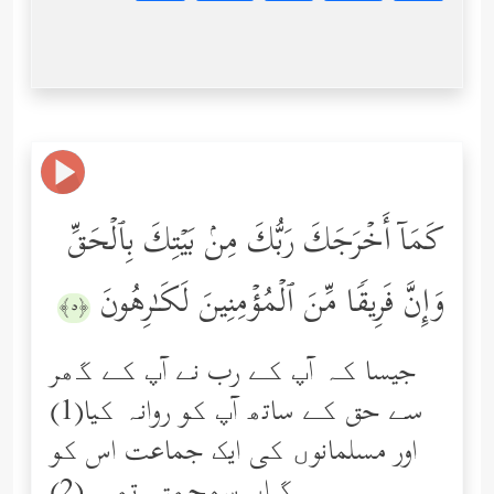
كَمَاۤ أَخۡرَجَكَ رَبُّكَ مِنۢ بَیۡتِكَ بِٱلۡحَقِّ
وَإِنَّ فَرِیقࣰا مِّنَ ٱلۡمُؤۡمِنِینَ لَكَـٰرِهُونَ
﴿٥﴾
جیسا کہ آپ کے رب نے آپ کے گھر
سے حق کے ساتھ آپ کو روانہ کیا(1)
اور مسلمانوں کی ایک جماعت اس کو
گراں سمجھتی تھی۔(2)