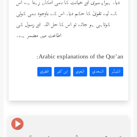
دیا۔ ہیراپھیری اور خیانت کا بھی امکاں رہتا ہے اس
کے لیے تقویٰ کا حکم دیا۔ اس کے باوجود بھی کوئی
کوتاہی ہو جائے تو اس کا حل اللہ اور رسول کی
اطاعت میں مضمر ہے۔
Arabic explanations of the Qur’an:
المُيسَّر
السعدي
البغوي
ابن كثير
الطبري