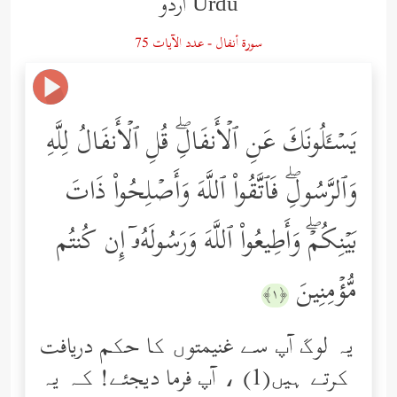
Urdu اردو
سورة أنفال - عدد الآيات 75
یَسۡـَٔلُونَكَ عَنِ ٱلۡأَنفَالِۖ قُلِ ٱلۡأَنفَالُ لِلَّهِ
وَٱلرَّسُولِۖ فَٱتَّقُواْ ٱللَّهَ وَأَصۡلِحُواْ ذَاتَ
بَیۡنِكُمۡۖ وَأَطِیعُواْ ٱللَّهَ وَرَسُولَهُۥۤ إِن كُنتُم
مُّؤۡمِنِینَ
﴿١﴾
یہ لوگ آپ سے غنیمتوں کا حکم دریافت
کرتے ہیں(1) ، آپ فرما دیجئے! کہ یہ