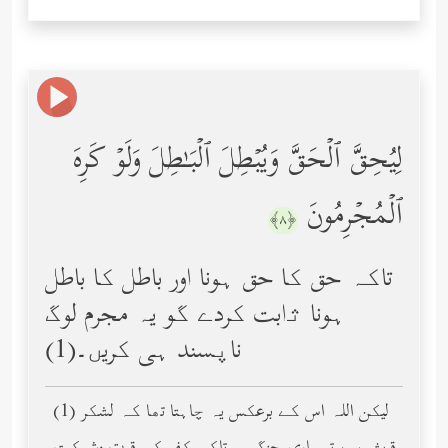
لِیُحِقَّ ٱلۡحَقَّ وَیُبۡطِلَ ٱلۡبَـٰطِلَ وَلَوۡ كَرِهَ
ٱلۡمُجۡرِمُونَ
﴿٨﴾
تاکہ حق کا حق ہونا اور باطل کا باطل
ہونا ﺛابت کردے گو یہ مجرم لوگ
ناپسند ہی کریں۔(1)
(1) لیکن اللہ اس کے برعکس یہ چاہتا تھا کہ لشکر