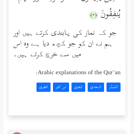
یُنفِقُونَ
﴿٣﴾
جو کہ نماز کی پابندی کرتے ہیں اور
ہم نے ان کو جو کچھ دیا ہے وه اس
میں سے خرچ کرتے ہیں۔
Arabic explanations of the Qur’an:
المُيسَّر
السعدي
البغوي
ابن كثير
الطبري