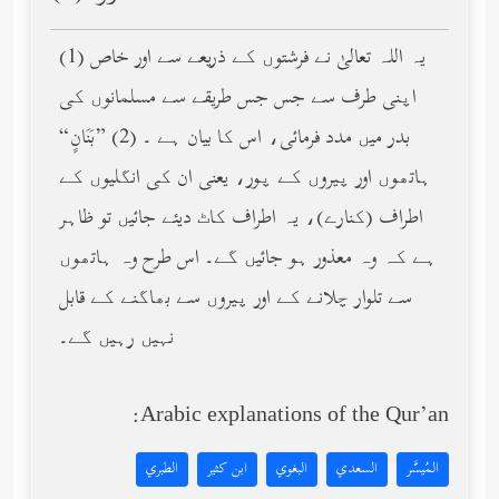
(1) یہ اللہ تعالیٰ نے فرشتوں کے ذریعے سے اور خاص
اپنی طرف سے جس جس طریقے سے مسلمانوں کی
بدر میں مدد فرمائی، اس کا بیان ہے ۔ (2) ”بَنَانٍ“
ہاتھوں اور پیروں کے پور، یعنی ان کی انگلیوں کے
اطراف (کنارے)، یہ اطراف کاٹ دیئے جائیں تو ظاہر
ہے کہ وہ معذور ہو جائیں گے۔ اس طرح وہ ہاتھوں
سے تلوار چلانے کے اور پیروں سے بھاگنے کے قابل
نہیں رہیں گے۔
Arabic explanations of the Qur’an:
المُيسَّر
السعدي
البغوي
ابن كثير
الطبري