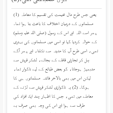
(1) یعنی جس طرح مال غنیمت کی تقسیم کا معاملہ
مسلمانوں کے درمیان اختلاف کا باعث بنا ہوا تھا۔
پھر اسے اللہ اور اس کے رسول (صلى الله عليه وسلم)
کے حوالہ کردیا گیا تو اسی میں مسلمانوں کی بہتری
تھی، اسی طرح آپ کا مدینہ سے نکلنا، اور پھر آگے
چل کر تجارتی قافلے کے بجائے، لشکر قریش سے
مدبھیڑ ہوجانا، گو بعض طبائع کے لیے ناگوار تھا،
لیکن اس میں بھی بالاخر فائدہ مسلمانوں ہی کا
ہوگا۔ (2) یہ ناگواری لشکر قریش سے لڑنے کے
معاملے میں تھی، جس کا اظہار چند ایک افراد کی
طرف سے ہوا اور اس کی وجہ بھی صرف بے