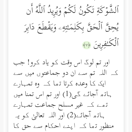
ٱلشَّوۡكَةِ تَكُونُ لَكُمۡ وَیُرِیدُ ٱللَّهُ أَن
یُحِقَّ ٱلۡحَقَّ بِكَلِمَـٰتِهِۦ وَیَقۡطَعَ دَابِرَ
ٱلۡكَـٰفِرِینَ
﴿٧﴾
اور تم لوگ اس وقت کو یاد کرو! جب
کہ اللہ تم سے ان دو جماعتوں میں سے
ایک کا وعده کرتا تھا کہ وه تمہارے
ہاتھ آجائے گی(1) اور تم اس تمنا میں
تھے کہ غیر مسلح جماعت تمہارے
ہاتھ آجائے(2) اور اللہ تعالیٰ کو یہ
منظور تھا کہ اپنے احکام سے حق کا