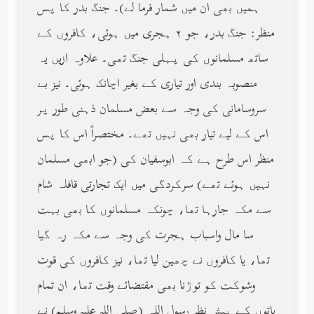
ہمیں بھی ان میں شمار فرما لے)۔ جنگ بدر کا پس
منظر: جنگ بدر، جو ٢ ہجری میں ہوئی، کافروں کے
ساتھ مسلمانوں کی پہلی جنگ تھی۔ علاوہ ازیں یہ
منصوبہ بندی اور تیاری کے بغیر اچانک ہوئی۔ نیز بے
سروسامانی کی وجہ سے بعض مسلمان ذہنی طور پر
اس کے لیے تیار بھی نہیں تھے۔ مختصراً اس کا پس
منظر اس طرح ہے کہ ابوسفیان کی (جو ابھی مسلمان
نہیں ہوئے تھے) سرکردگی میں ایک تجارتی قافلہ شام
سے مکہ جارہا تھا، چونکہ مسلمانوں کا بھی بہت
سا مال واسباب ہجرت کی وجہ سے مکہ رہ گیا
تھا، یا کافروں نے چھین لیا تھا، نیز کافروں کی قوت
وشوکت کو توڑنا بھی مقتضائے وقت تھا، ان تمام
باتوں کے پیش نظر رسول اللہ (صلى الله عليه وسلم) نے