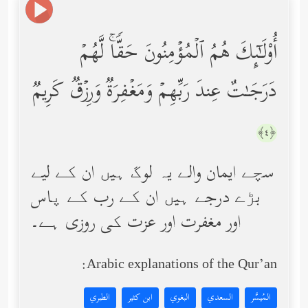
أُوْلَـٰۤىِٕكَ هُمُ ٱلۡمُؤۡمِنُونَ حَقࣰّاۚ لَّهُمۡ
دَرَجَـٰتٌ عِندَ رَبِّهِمۡ وَمَغۡفِرَةࣱ وَرِزۡقࣱ كَرِیمࣱ
﴿٤﴾
سچے ایمان والے یہ لوگ ہیں ان کے لیے
بڑے درجے ہیں ان کے رب کے پاس
اور مغفرت اور عزت کی روزی ہے۔
Arabic explanations of the Qur’an:
المُيسَّر
السعدي
البغوي
ابن كثير
الطبري