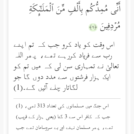
أَنِّی مُمِدُّكُم بِأَلۡفࣲ مِّنَ ٱلۡمَلَـٰۤىِٕكَةِ
مُرۡدِفِینَ
﴿٩﴾
اس وقت کو یاد کرو جب کہ تم اپنے
رب سے فریاد کررہے تھے، پھر اللہ
تعالیٰ نے تمہاری سن لی کہ میں تم کو
ایک ہزار فرشتوں سے مدد دوں گا جو
لگاتار چلے آئیں گے۔(1)
(1) اس جنگ میں مسلمانوں کی تعداد 313 تھی،
جب کہ کافر اس سے 3 گنا (یعنی ہزار کے قریب)
تھے، پھر مسلمان نہتے اور بے سروسامان تھے جب