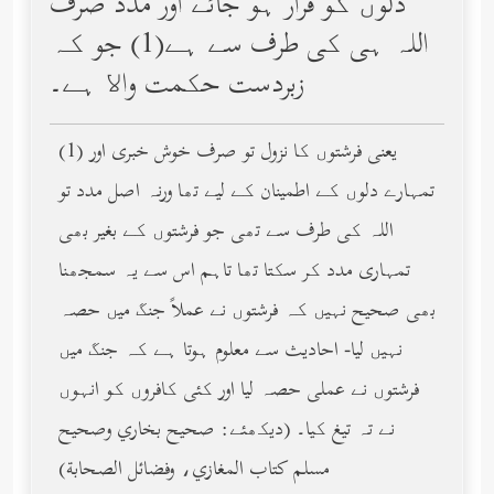
دلوں کو قرار ہو جائے اور مدد صرف
اللہ ہی کی طرف سے ہے(1) جو کہ
زبردست حکمت واﻻ ہے۔
(1) یعنی فرشتوں کا نزول تو صرف خوش خبری اور
تمہارے دلوں کے اطمینان کے لیے تھا ورنہ اصل مدد تو
اللہ کی طرف سے تھی جو فرشتوں کے بغیر بھی
تمہاری مدد کر سکتا تھا تاہم اس سے یہ سمجھنا
بھی صحیح نہیں کہ فرشتوں نے عملاً جنگ میں حصہ
نہیں لیا- احادیث سے معلوم ہوتا ہے کہ جنگ میں
فرشتوں نے عملی حصہ لیا اور کئی کافروں کو انہوں
نے تہ تیغ کیا۔ (دیکھئے: صحيح بخاري وصحيح
مسلم كتاب المغازي، وفضائل الصحابة)