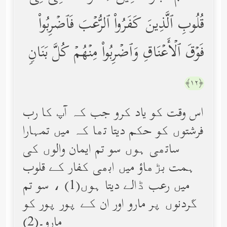
قُلُوبِ ٱلَّذِینَ كَفَرُواْ ٱلرُّعۡبَ فَٱضۡرِبُواْ
فَوۡقَ ٱلۡأَعۡنَاقِ وَٱضۡرِبُواْ مِنۡهُمۡ كُلَّ بَنَانࣲ
﴿١٢﴾
اس وقت کو یاد کرو جب کہ آپ کا رب
فرشتوں کو حکم دیتا تھا کہ میں تمہارا
ساتھی ہوں سو تم ایمان والوں کی
ہمت بڑھاؤ میں ابھی کفار کے قلوب
میں رعب ڈالے دیتا ہوں(1) ، سو تم
گردنوں پر مارو اور ان کے پور پور کو
مارو۔(2)