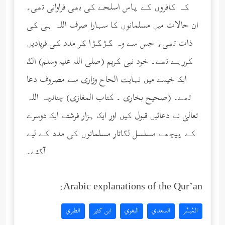
کہ کافروں کے پاس اسلحے کی بھی فراوانی تھی۔
ان حالات میں مسلمانوں کا سہارا صرف اللہ ہی کی
ذات تھی، جس سے وہ گڑگڑا کر مدد کی فریادیں
کررہے تھے۔ خود نبی کریم (صلى الله عليه وسلم) الگ
ایک خیمے میں نہایت الحاح وزاری سے مصروف دعا
تھے۔ (صحیح بخاری ۔ کتاب المغازی) چنانچہ اللہ
تعالیٰ نے دعائیں قبول کیں اور ایک ہزار فرشتے ایک دوسرے
کے پیچھے مسلسل لگاتار مسلمانوں کی مدد کے لیے
آگئے۔
Arabic explanations of the Qur’an:
المُيسَّر
السعدي
البغوي
ابن كثير
الطبري