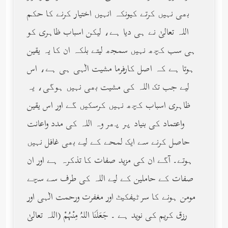
بھی نہیں کرتے کیونکہ انہیں اختیار کرنے کا حکم
اللہ تعالیٰ نے ہی دیا ہے، لیکن اسباب ظاہری کو
ہی سب کچھ نہیں سمجھ لیتے بلکہ ان کا یہ یقین
ہوتا ہے کہ اصل کارفرما مشیت الٰہی ہی ہے، اس
لیے جب تک اللہ کی مشیت بھی نہیں ہوگی، یہ
ظاہری اسباب کچھ نہیں کرسکیں گے اور اس یقین
واعتماد کی بنیاد پر پھر وہ اللہ کی مدد واعانت
حاصل کرنے سے ایک لمحے کے لیے بھی غافل نہیں
ہوتے۔ آگے ان کی مزید صفات کا تذکرہ ہے اور ان
صفات کے حاملین کے لیے اللہ کی طرف سے سچے
مومن ہونے کا سرٹیفکیٹ اور مغفرت ورحمت الٰہی اور
رزق کریم کی نوید ہے ۔ جَعَلَنَا اللهُ مِنْهُمْ (اللہ تعالیٰ