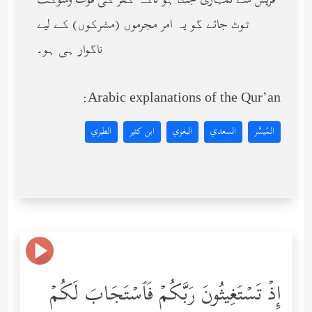
قریش سے تمہاری جنگ ہو تاکہ کفر کی قوت وشوکت
ٹوٹ جائے گو یہ امر مجرموں (مشرکوں) کے لیے
ناگوار ہی ہو۔
Arabic explanations of the Qur’an:
المُيسَّر
السعدي
البغوي
ابن كثير
الطبري
إِذۡ تَسۡتَغِیثُونَ رَبَّكُمۡ فَٱسۡتَجَابَ لَكُمۡ