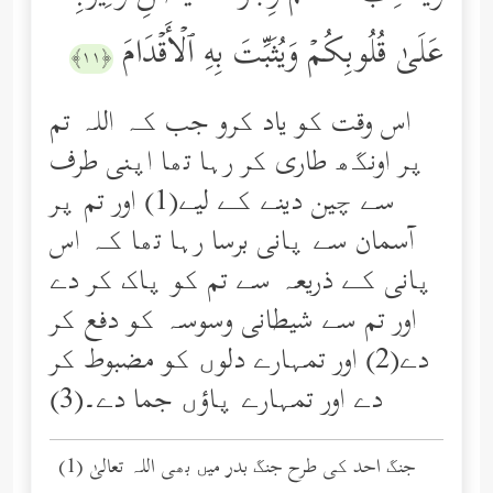
عَلَىٰ قُلُوبِكُمۡ وَیُثَبِّتَ بِهِ ٱلۡأَقۡدَامَ
﴿١١﴾
اس وقت کو یاد کرو جب کہ اللہ تم
پر اونگھ طاری کر رہا تھا اپنی طرف
سے چین دینے کے لیے(1) اور تم پر
آسمان سے پانی برسا رہا تھا کہ اس
پانی کے ذریعہ سے تم کو پاک کر دے
اور تم سے شیطانی وسوسہ کو دفع کر
دے(2) اور تمہارے دلوں کو مضبوط کر
دے اور تمہارے پاؤں جما دے۔(3)
(1) جنگ احد کی طرح جنگ بدر میں بھی اللہ تعالیٰ