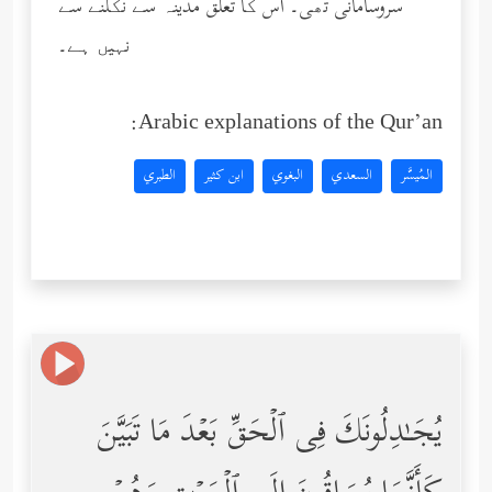
سروسامانی تھی۔ اس کا تعلق مدینہ سے نکلنے سے
نہیں ہے۔
Arabic explanations of the Qur’an:
المُيسَّر
السعدي
البغوي
ابن كثير
الطبري
یُجَـٰدِلُونَكَ فِی ٱلۡحَقِّ بَعۡدَ مَا تَبَیَّنَ