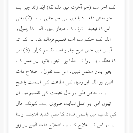
کے اجر سے (جو آخرت میں ملے گا) ایک زائد چیز ہے
جو بعض دفعہ دنیا میں ہی مل جاتی ہے۔ (2) یعنی
اس کا فیصلہ کرنے کے مجاز ہیں۔ اللہ کا رسول،
اللہ کے حکم سے اسے تقسیم فرمائے گا۔ نہ کہ تم
آپس میں جس طرح چاہو اسے تقسیم کرلو۔ (3) اس
کا مطلب یہ ہوا کہ مذکورہ تینوں باتوں پر عمل کے
بغیر ایمان مکمل نہیں۔ اس سے تقویٰ، اصلاح ذات
البین اور اللہ اور رسول کی اطاعت کی اہمیت واضح
ہے۔ خاص طور پر مال غنیمت کی تقسیم میں ان
تینوں امور پر عمل نہایت ضروری ہے۔ کیونکہ مال
کی تقسیم میں باہمی فساد کا بھی شدید اندیشہ رہتا
ہے، اس کے علاج کے لیے اصلاح ذات البین پر زور