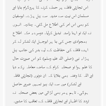
اس تجارتی قافلے پر حملے کرنے کا پروگرام بنایا اور
مسلمان اس نیت سے مدینہ سے چل پڑے۔ ابوسفیان
کو بھی اس امر کی اطلاع مل گئی۔ چنانچہ انہوں
نے ایک تو اپنا راستہ تبدیل کرلیا۔ دوسرے، مکہ اطلاع
بھجوادی جس کی بنا پر ابوجہل ایک لشکر لے کر
اپنے قافلے کی حفاظت کے لیے بدر کی جانب چل
پڑا، نبی (صلى الله عليه وسلم) کو اس صورت حال
کا علم ہوا تو صحابہ کرام کے سامنے معاملہ رکھ دیا
اور اللہ کا وعدہ بھی بتلایا کہ ان دونوں (تجارتی قافلہ
اور لشکر) میں سے ایک چیز تمہیں ضرور حاصل
ہوگی۔ تاہم پھر بھی لڑائی میں بعض صحابہ نے
تردد کا اظہار اور تجارتی قافلے کے تعاقب کا مشورہ