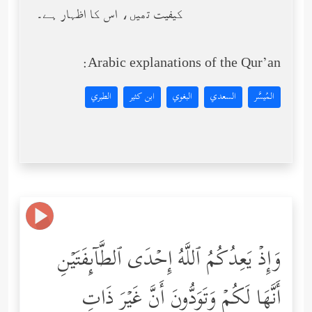
کیفیت تھیں، اس کا اظہار ہے۔
Arabic explanations of the Qur’an:
المُيسَّر
السعدي
البغوي
ابن كثير
الطبري
وَإِذۡ یَعِدُكُمُ ٱللَّهُ إِحۡدَى ٱلطَّاۤىِٕفَتَیۡنِ
أَنَّهَا لَكُمۡ وَتَوَدُّونَ أَنَّ غَیۡرَ ذَاتِ