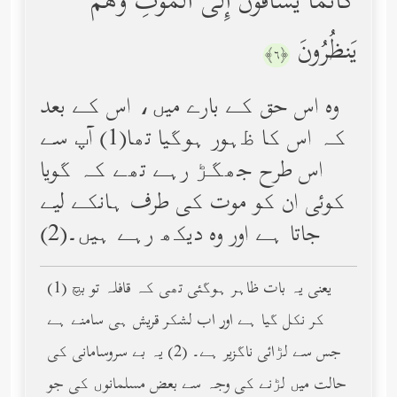
كَأَنَّمَا یُسَاقُونَ إِلَى ٱلۡمَوۡتِ وَهُمۡ
یَنظُرُونَ
﴿٦﴾
وه اس حق کے بارے میں، اس کے بعد
کہ اس کا ﻇہور ہوگیا تھا(1) آپ سے
اس طرح جھگڑ رہے تھے کہ گویا
کوئی ان کو موت کی طرف ہانکے لیے
جاتا ہے اور وه دیکھ رہے ہیں۔(2)
(1) یعنی یہ بات ظاہر ہوگئی تھی کہ قافلہ تو بچ
کر نکل گیا ہے اور اب لشکر قریش ہی سامنے ہے
جس سے لڑائی ناگزیر ہے۔ (2) یہ بے سروسامانی کی
حالت میں لڑنے کی وجہ سے بعض مسلمانوں کی جو