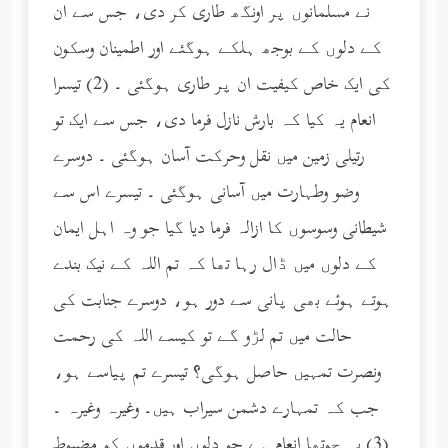
نے مسلمانوں پر اونگھ طاری کر دی، جس سے ان
کے دلوں کے بوجھ ہلکے ہوگئے اور اطمینان وسکون
کی ایک خاص کیفیت ان پر طاری ہوگئی ۔ (2) تیسرا
انعام یہ کیا کہ بارش نازل فرما دی، جس سے ایک تو
رتیلی زمین میں نقل وحرکت آسان ہوگئی ۔ دوسرے
وضو وطہارت میں آسانی ہوگئی ۔ تیسرے اس سے
شیطانی وسوسوں کا ازالہ فرما دیا گیا جو وہ اہل ایمان
کے دلوں میں ڈال رہا تھا کہ تم اللہ کے نیک بندے
ہوتے ہوئے بھی پانی سے دور ہو، دوسرے جنابت کی
حالت میں تم لڑو گے تو کیسے اللہ کی رحمت
ونصرت تمہیں حاصل ہوگی؟ تیسرے تم پیاسے ہو،
جب کہ تمہارے دشمن سیراب ہیں۔ وغیرہ وغیرہ ۔
(3) یہ چوتھا انعام ہے جو دلوں اور قدموں کو مضبوط