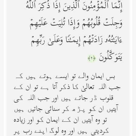
إِنَّمَا ٱلۡمُؤۡمِنُونَ ٱلَّذِینَ إِذَا ذُكِرَ ٱللَّهُ
وَجِلَتۡ قُلُوبُهُمۡ وَإِذَا تُلِیَتۡ عَلَیۡهِمۡ
ءَایَـٰتُهُۥ زَادَتۡهُمۡ إِیمَـٰنࣰا وَعَلَىٰ رَبِّهِمۡ
یَتَوَكَّلُونَ
﴿٢﴾
بس ایمان والے تو ایسے ہوتے ہیں کہ
جب اللہ تعالیٰ کا ذکر آتا ہے تو ان کے
قلوب ڈر جاتے ہیں اور جب اللہ کی
آیتیں ان کو پڑھ کر سنائی جاتیں ہیں
تو وه آیتیں ان کے ایمان کو اور زیاده
کردیتی ہیں اور وه لوگ اپنے رب پر