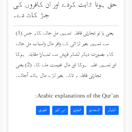
حق ہونا ﺛابت کردے اور ان کافروں کی
جڑ کاٹ دے۔
(1) یعنی یا تو تجارتی قافلہ تمہیں مل جائے گا، جس
سے تمہیں بغیر لڑائی کے وافر مال واسباب مل جائے
گا، بصورت دیگر لشکر قریش سے تمہارا مقابلہ ہوگا
اور تمہیں غلبہ ہوگا اور مال غنیمت ملے گا۔ (2) یعنی
تجارتی قافلہ، تاکہ بغیر لڑے مال ہاتھ آجائے۔
Arabic explanations of the Qur’an:
المُيسَّر
السعدي
البغوي
ابن كثير
الطبري