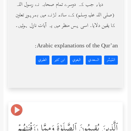
دیا، جب کہ دوسرے تمام صحابہ نے رسول اللہ
(صلى الله عليه وسلم) کے ساتھ لڑنے میں بھرپور تعاون
کا یقین دلایا۔ اسی پس منظر میں یہ آیات نازل ہوئیں۔
Arabic explanations of the Qur’an:
المُيسَّر
السعدي
البغوي
ابن كثير
الطبري
ٱلَّذِینَ یُقِیمُونَ ٱلصَّلَوٰةَ وَمِمَّا رَزَقۡنَـٰهُمۡ