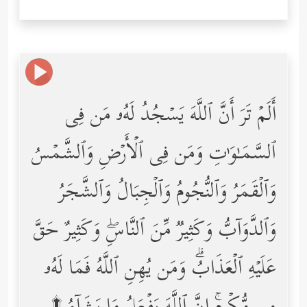
أَلَمۡ تَرَ أَنَّ ٱللَّهَ یَسۡجُدُ لَهُۥ مَن فِی
ٱلسَّمَـٰوَ ٰ⁠تِ وَمَن فِی ٱلۡأَرۡضِ وَٱلشَّمۡسُ
وَٱلۡقَمَرُ وَٱلنُّجُومُ وَٱلۡجِبَالُ وَٱلشَّجَرُ
وَٱلدَّوَاۤبُّ وَكَثِیرࣱ مِّنَ ٱلنَّاسِۖ وَكَثِیرٌ حَقَّ
عَلَیۡهِ ٱلۡعَذَابُۗ وَمَن یُهِنِ ٱللَّهُ فَمَا لَهُۥ