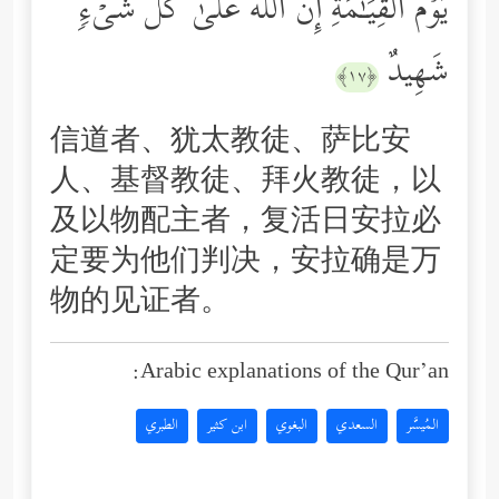
یَوۡمَ ٱلۡقِیَـٰمَةِۚ إِنَّ ٱللَّهَ عَلَىٰ كُلِّ شَیۡءࣲ
شَهِیدٌ
﴿١٧﴾
信道者、犹太教徒、萨比安
人、基督教徒、拜火教徒，以
及以物配主者，复活日安拉必
定要为他们判决，安拉确是万
物的见证者。
Arabic explanations of the Qur’an:
المُيسَّر
السعدي
البغوي
ابن كثير
الطبري