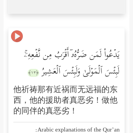
یَدۡعُواْ لَمَن ضَرُّهُۥۤ أَقۡرَبُ مِن نَّفۡعِهِۦۚ
لَبِئۡسَ ٱلۡمَوۡلَىٰ وَلَبِئۡسَ ٱلۡعَشِیرُ
﴿١٣﴾
他祈祷那有近祸而无远福的东
西，他的援助者真恶劣！做他
的同伴的真恶劣！
Arabic explanations of the Qur’an: