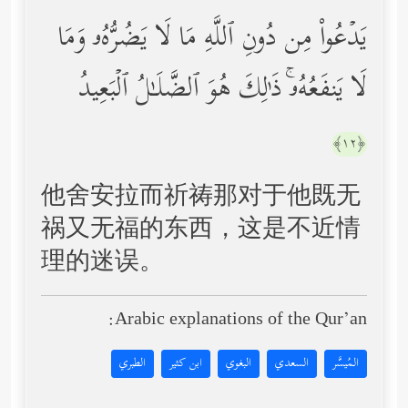
یَدۡعُواْ مِن دُونِ ٱللَّهِ مَا لَا یَضُرُّهُۥ وَمَا
لَا یَنفَعُهُۥۚ ذَ ٰ⁠لِكَ هُوَ ٱلضَّلَـٰلُ ٱلۡبَعِیدُ
﴿١٢﴾
他舍安拉而祈祷那对于他既无
祸又无福的东西，这是不近情
理的迷误。
Arabic explanations of the Qur’an:
المُيسَّر
السعدي
البغوي
ابن كثير
الطبري