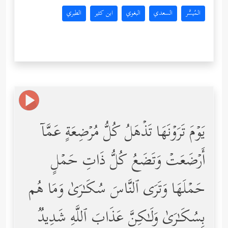
المُيسَّر
السعدي
البغوي
ابن كثير
الطبري
یَوۡمَ تَرَوۡنَهَا تَذۡهَلُ كُلُّ مُرۡضِعَةٍ عَمَّاۤ
أَرۡضَعَتۡ وَتَضَعُ كُلُّ ذَاتِ حَمۡلٍ
حَمۡلَهَا وَتَرَى ٱلنَّاسَ سُكَـٰرَىٰ وَمَا هُم
بِسُكَـٰرَىٰ وَلَـٰكِنَّ عَذَابَ ٱللَّهِ شَدِیدࣱ