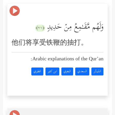
وَلَهُم مَّقَـٰمِعُ مِنۡ حَدِیدࣲ
﴿٢١﴾
他们将享受铁鞭的抽打。
Arabic explanations of the Qur’an:
المُيسَّر
السعدي
البغوي
ابن كثير
الطبري