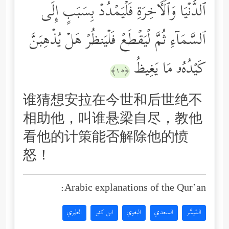
ٱلدُّنۡیَا وَٱلۡـَٔاخِرَةِ فَلۡیَمۡدُدۡ بِسَبَبٍ إِلَى
ٱلسَّمَاۤءِ ثُمَّ لۡیَقۡطَعۡ فَلۡیَنظُرۡ هَلۡ یُذۡهِبَنَّ
كَیۡدُهُۥ مَا یَغِیظُ
﴿١٥﴾
谁猜想安拉在今世和后世绝不
相助他，叫谁悬梁自尽，教他
看他的计策能否解除他的愤
怒！
Arabic explanations of the Qur’an:
المُيسَّر
السعدي
البغوي
ابن كثير
الطبري