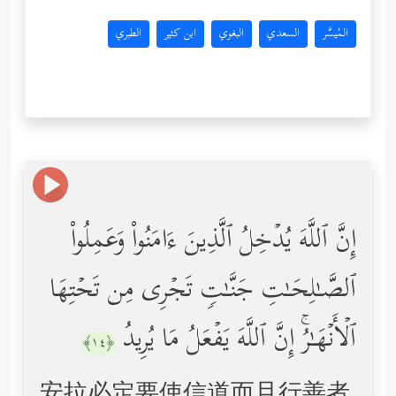
المُيسَّر
السعدي
البغوي
ابن كثير
الطبري
إِنَّ ٱللَّهَ یُدۡخِلُ ٱلَّذِینَ ءَامَنُواْ وَعَمِلُواْ
ٱلصَّـٰلِحَـٰتِ جَنَّـٰتࣲ تَجۡرِی مِن تَحۡتِهَا
ٱلۡأَنۡهَـٰرُۚ إِنَّ ٱللَّهَ یَفۡعَلُ مَا یُرِیدُ
﴿١٤﴾