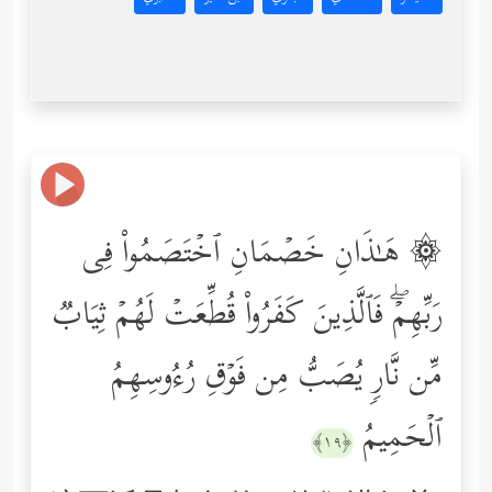
۞ هَـٰذَانِ خَصۡمَانِ ٱخۡتَصَمُواْ فِی
رَبِّهِمۡۖ فَٱلَّذِینَ كَفَرُواْ قُطِّعَتۡ لَهُمۡ ثِیَابࣱ
مِّن نَّارࣲ یُصَبُّ مِن فَوۡقِ رُءُوسِهِمُ
ٱلۡحَمِیمُ
﴿١٩﴾