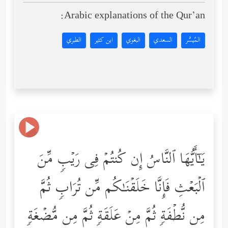
Arabic explanations of the Qur’an:
المُيسَّر
السعدي
البغوي
ابن كثير
الطبري
یَـٰۤأَیُّهَا ٱلنَّاسُ إِن كُنتُمۡ فِی رَیۡبࣲ مِّنَ
ٱلۡبَعۡثِ فَإِنَّا خَلَقۡنَـٰكُم مِّن تُرَابࣲ ثُمَّ
مِن نُّطۡفَةࣲ ثُمَّ مِنۡ عَلَقَةࣲ ثُمَّ مِن مُّضۡغَةࣲ