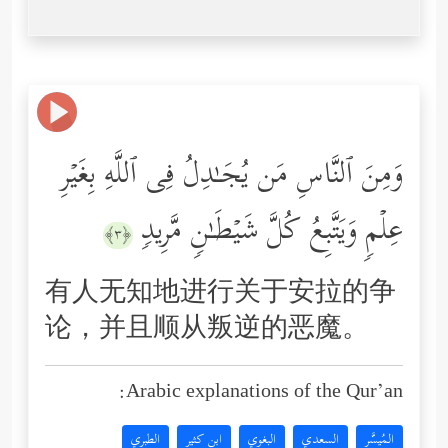
وَمِنَ ٱلنَّاسِ مَن یُجَـٰدِلُ فِی ٱللَّهِ بِغَیۡرِ
عِلۡمࣲ وَیَتَّبِعُ كُلَّ شَیۡطَـٰنࣲ مَّرِیدࣲ
﴿٣﴾
有人无知地进行关于安拉的争
论，并且顺从叛逆的恶魔。
Arabic explanations of the Qur’an:
المُيسَّر
السعدي
البغوي
ابن كثير
الطبري