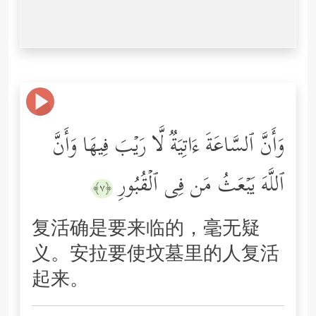
وَأَنَّ ٱلسَّاعَةَ ءَاتِیَةࣱ لَّا رَیۡبَ فِیهَا وَأَنَّ
ٱللَّهَ یَبۡعَثُ مَن فِی ٱلۡقُبُورِ
﴿٧﴾
复活确是要来临的，毫无疑
义。安拉要使坟墓里的人复活
起来。