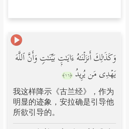
وَكَذَ ٰ⁠لِكَ أَنزَلۡنَـٰهُ ءَایَـٰتِۭ بَیِّنَـٰتࣲ وَأَنَّ ٱللَّهَ
یَهۡدِی مَن یُرِیدُ
﴿١٦﴾
我这样降示《古兰经》，作为
明显的迹象，安拉确是引导他
所欲引导的。