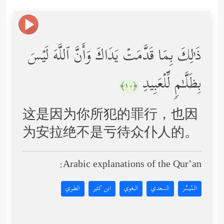
ذَ ٰ⁠لِكَ بِمَا قَدَّمَتۡ یَدَاكَ وَأَنَّ ٱللَّهَ لَیۡسَ
بِظَلَّـٰمࣲ لِّلۡعَبِیدِ
﴿١٠﴾
这是因为你所犯的罪行，也因
为安拉绝不是亏待众仆人的。
Arabic explanations of the Qur’an:
المُيسَّر
السعدي
البغوي
ابن كثير
الطبري