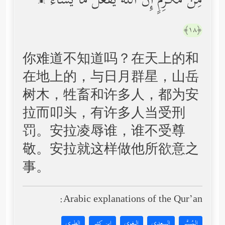
مِن مُّكۡرِمٍۚ إِنَّ ٱللَّهَ یَفۡعَلُ مَا یَشَاۤءُ ۩
﴿١٨﴾
你难道不知道吗？在天上的和
在地上的，与日月群星，山岳
树木，牲畜和许多人，都为安
拉而叩头，有许多人当受刑
罚。安拉凌辱谁，谁不受尊
敬。安拉就这样做他所欲意之
事。
Arabic explanations of the Qur’an:
المُيسَّر
السعدي
البغوي
ابن كثير
الطبري