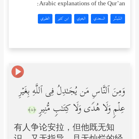
Arabic explanations of the Qur’an:
المُيسَّر
السعدي
البغوي
ابن كثير
الطبري
وَمِنَ ٱلنَّاسِ مَن یُجَـٰدِلُ فِی ٱللَّهِ بِغَیۡرِ
عِلۡمࣲ وَلَا هُدࣰى وَلَا كِتَـٰبࣲ مُّنِیرࣲ
﴿٨﴾
有人争论安拉，但他既无知