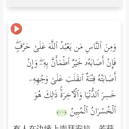
وَمِنَ ٱلنَّاسِ مَن یَعۡبُدُ ٱللَّهَ عَلَىٰ حَرۡفࣲۖ
فَإِنۡ أَصَابَهُۥ خَیۡرٌ ٱطۡمَأَنَّ بِهِۦۖ وَإِنۡ
أَصَابَتۡهُ فِتۡنَةٌ ٱنقَلَبَ عَلَىٰ وَجۡهِهِۦ
خَسِرَ ٱلدُّنۡیَا وَٱلۡـَٔاخِرَةَۚ ذَ ٰ⁠لِكَ هُوَ
ٱلۡخُسۡرَانُ ٱلۡمُبِینُ
﴿١١﴾