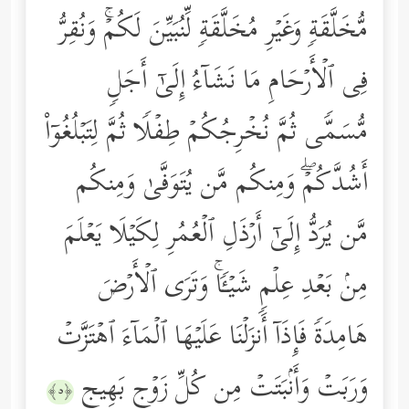
مُّخَلَّقَةࣲ وَغَیۡرِ مُخَلَّقَةࣲ لِّنُبَیِّنَ لَكُمۡۚ وَنُقِرُّ
فِی ٱلۡأَرۡحَامِ مَا نَشَاۤءُ إِلَىٰۤ أَجَلࣲ
مُّسَمࣰّى ثُمَّ نُخۡرِجُكُمۡ طِفۡلࣰا ثُمَّ لِتَبۡلُغُوۤاْ
أَشُدَّكُمۡۖ وَمِنكُم مَّن یُتَوَفَّىٰ وَمِنكُم
مَّن یُرَدُّ إِلَىٰۤ أَرۡذَلِ ٱلۡعُمُرِ لِكَیۡلَا یَعۡلَمَ
مِنۢ بَعۡدِ عِلۡمࣲ شَیۡـࣰٔاۚ وَتَرَى ٱلۡأَرۡضَ
هَامِدَةࣰ فَإِذَاۤ أَنزَلۡنَا عَلَیۡهَا ٱلۡمَاۤءَ ٱهۡتَزَّتۡ
وَرَبَتۡ وَأَنۢبَتَتۡ مِن كُلِّ زَوۡجِۭ بَهِیجࣲ
﴿٥﴾