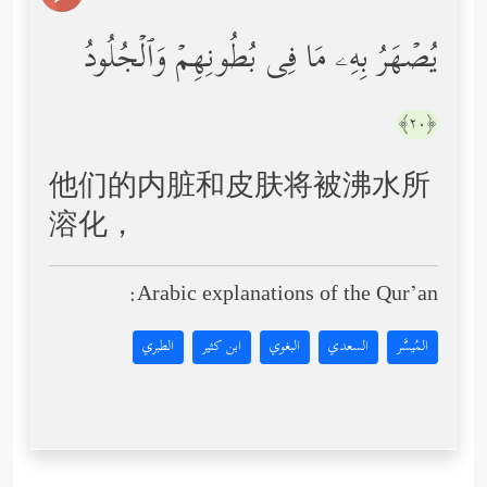
یُصۡهَرُ بِهِۦ مَا فِی بُطُونِهِمۡ وَٱلۡجُلُودُ
﴿٢٠﴾
他们的内脏和皮肤将被沸水所
溶化，
Arabic explanations of the Qur’an:
المُيسَّر
السعدي
البغوي
ابن كثير
الطبري