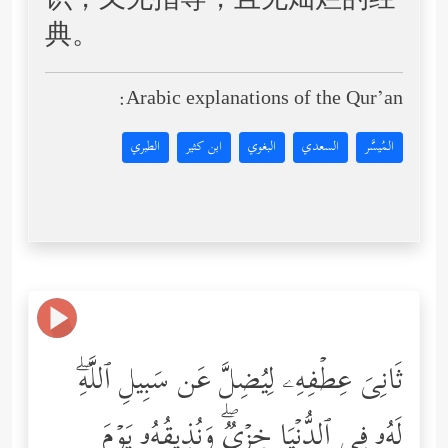
识，又无指导，且无灿烂的经
典。
Arabic explanations of the Qur’an:
المُيسَّر
السعدي
البغوي
ابن كثير
الطبري
ثَانِیَ عِطۡفِهِۦ لِیُضِلَّ عَن سَبِیلِ ٱللَّهِۖ
لَهُۥ فِی ٱلدُّنۡیَا خِزۡیࣱۖ وَنُذِیقُهُۥ یَوۡمَ