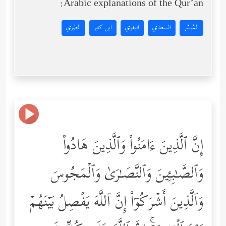
Arabic explanations of the Qur’an:
المُيسَّر
السعدي
البغوي
ابن كثير
الطبري
إِنَّ ٱلَّذِینَ ءَامَنُواْ وَٱلَّذِینَ هَادُواْ
وَٱلصَّـٰبِـِٔینَ وَٱلنَّصَـٰرَىٰ وَٱلۡمَجُوسَ
وَٱلَّذِینَ أَشۡرَكُوۤاْ إِنَّ ٱللَّهَ یَفۡصِلُ بَیۡنَهُمۡ