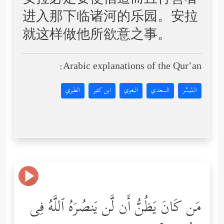
安拉必定要使信道而且行善者
进入那下临诸河的乐园。安拉
就这样做他所欲意之事。
Arabic explanations of the Qur’an:
المُيسَّر
السعدي
البغوي
ابن كثير
الطبري
مَن كَانَ یَظُنُّ أَن لَّن یَنصُرَهُ ٱللَّهُ فِی