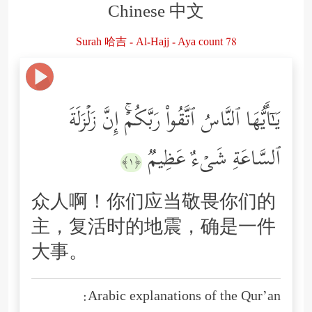
Chinese 中文
Surah 哈吉 - Al-Hajj - Aya count 78
یَـٰۤأَیُّهَا ٱلنَّاسُ ٱتَّقُواْ رَبَّكُمۡۚ إِنَّ زَلۡزَلَةَ
ٱلسَّاعَةِ شَیۡءٌ عَظِیمࣱ
﴿١﴾
众人啊！你们应当敬畏你们的
主，复活时的地震，确是一件
大事。
Arabic explanations of the Qur’an: