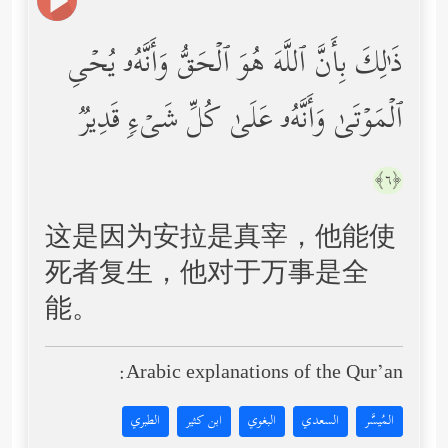
ذَ ٰ⁠لِكَ بِأَنَّ ٱللَّهَ هُوَ ٱلۡحَقُّ وَأَنَّهُۥ یُحۡیِ
ٱلۡمَوۡتَىٰ وَأَنَّهُۥ عَلَىٰ كُلِّ شَیۡءࣲ قَدِیرࣱ
﴿٦﴾
这是因为安拉是真宰，他能使
死者复生，他对于万事是全
能。
Arabic explanations of the Qur’an:
المُيسَّر
السعدي
البغوي
ابن كثير
الطبري