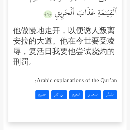
ٱلۡقِیَـٰمَةِ عَذَابَ ٱلۡحَرِیقِ
﴿٩﴾
他傲慢地走开，以便诱人叛离
安拉的大道。他在今世要受凌
辱，复活日我要他尝试烧灼的
刑罚。
Arabic explanations of the Qur’an:
المُيسَّر
السعدي
البغوي
ابن كثير
الطبري