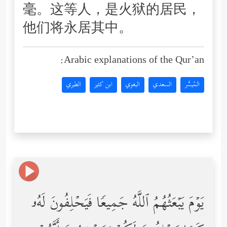
毫。这等人，是火狱的居民，
他们将永居其中。
Arabic explanations of the Qur’an:
المُيسَّر
السعدي
البغوي
ابن كثير
الطبري
یَوۡمَ یَبۡعَثُهُمُ ٱللَّهُ جَمِیعࣰا فَیَحۡلِفُونَ لَهُۥ