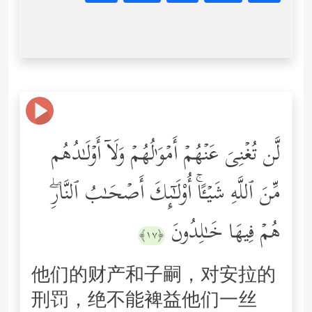
لَّن تُغۡنِیَ عَنۡهُمۡ أَمۡوَ ٰ⁠لُهُمۡ وَلَاۤ أَوۡلَـٰدُهُم
مِّنَ ٱللَّهِ شَیۡـًٔاۚ أُوْلَـٰۤىِٕكَ أَصۡحَـٰبُ ٱلنَّارِۖ
هُمۡ فِیهَا خَـٰلِدُونَ
﴿١٧﴾
他们的财产和子嗣，对安拉的
刑罚，绝不能裨益他们一丝