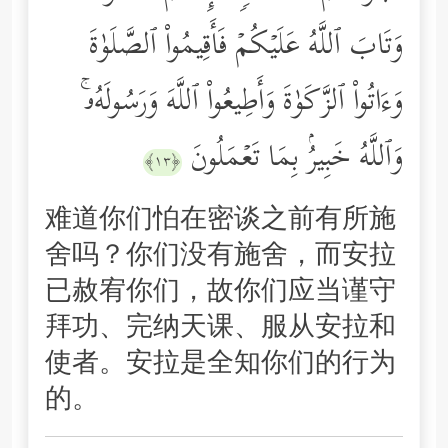
وَتَابَ ٱللَّهُ عَلَیۡكُمۡ فَأَقِیمُواْ ٱلصَّلَوٰةَ
وَءَاتُواْ ٱلزَّكَوٰةَ وَأَطِیعُواْ ٱللَّهَ وَرَسُولَهُۥۚ
وَٱللَّهُ خَبِیرُۢ بِمَا تَعۡمَلُونَ
﴿١٣﴾
难道你们怕在密谈之前有所施
舍吗？你们没有施舍，而安拉
已赦宥你们，故你们应当谨守
拜功、完纳天课、服从安拉和
使者。安拉是全知你们的行为
的。