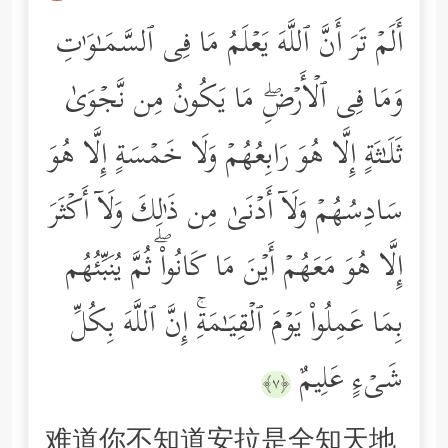
أَلَمۡ تَرَ أَنَّ ٱللَّهَ یَعۡلَمُ مَا فِی ٱلسَّمَـٰوَ ٰ⁠تِ
وَمَا فِی ٱلۡأَرۡضِۖ مَا یَكُونُ مِن نَّجۡوَىٰ
ثَلَـٰثَةٍ إِلَّا هُوَ رَابِعُهُمۡ وَلَا خَمۡسَةٍ إِلَّا هُوَ
سَادِسُهُمۡ وَلَاۤ أَدۡنَىٰ مِن ذَ ٰ⁠لِكَ وَلَاۤ أَكۡثَرَ
إِلَّا هُوَ مَعَهُمۡ أَیۡنَ مَا كَانُواْۖ ثُمَّ یُنَبِّئُهُم
بِمَا عَمِلُواْ یَوۡمَ ٱلۡقِیَـٰمَةِۚ إِنَّ ٱللَّهَ بِكُلِّ
شَیۡءٍ عَلِیمٌ
﴿٧﴾
难道你不知道安拉是全知天地