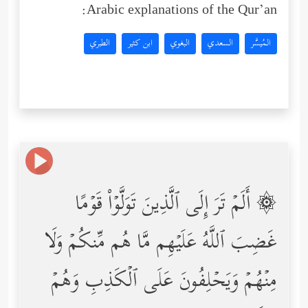
Arabic explanations of the Qur’an:
المُيسَّر
السعدي
البغوي
ابن كثير
الطبري
۞ أَلَمۡ تَرَ إِلَى ٱلَّذِینَ تَوَلَّوۡاْ قَوۡمًا
غَضِبَ ٱللَّهُ عَلَیۡهِم مَّا هُم مِّنكُمۡ وَلَا
مِنۡهُمۡ وَیَحۡلِفُونَ عَلَى ٱلۡكَذِبِ وَهُمۡ