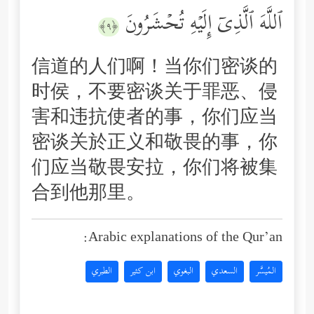
ٱللَّهَ ٱلَّذِیۤ إِلَیۡهِ تُحۡشَرُونَ
﴿٩﴾
信道的人们啊！当你们密谈的
时侯，不要密谈关于罪恶、侵
害和违抗使者的事，你们应当
密谈关於正义和敬畏的事，你
们应当敬畏安拉，你们将被集
合到他那里。
Arabic explanations of the Qur’an:
المُيسَّر
السعدي
البغوي
ابن كثير
الطبري