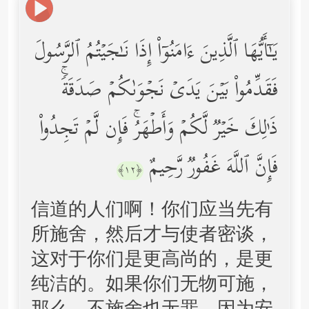
یَـٰۤأَیُّهَا ٱلَّذِینَ ءَامَنُوۤاْ إِذَا نَـٰجَیۡتُمُ ٱلرَّسُولَ
فَقَدِّمُواْ بَیۡنَ یَدَیۡ نَجۡوَىٰكُمۡ صَدَقَةࣰۚ
ذَ ٰ⁠لِكَ خَیۡرࣱ لَّكُمۡ وَأَطۡهَرُۚ فَإِن لَّمۡ تَجِدُواْ
فَإِنَّ ٱللَّهَ غَفُورࣱ رَّحِیمٌ
﴿١٢﴾
信道的人们啊！你们应当先有
所施舍，然后才与使者密谈，
这对于你们是更高尚的，是更
纯洁的。如果你们无物可施，