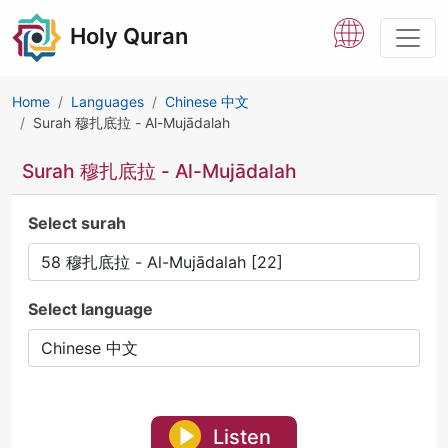
Holy Quran
Home
Languages
Chinese 中文
Surah 穆扎底拉 - Al-Mujādalah
Surah 穆扎底拉 - Al-Mujādalah
Select surah
Select language
Listen