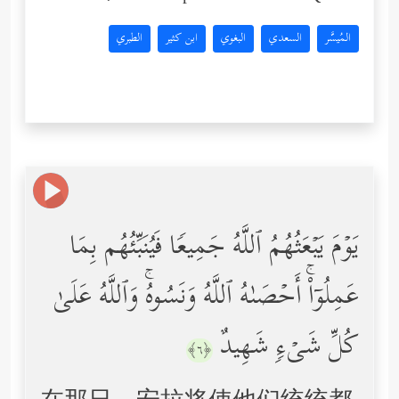
المُيسَّر
السعدي
البغوي
ابن كثير
الطبري
یَوۡمَ یَبۡعَثُهُمُ ٱللَّهُ جَمِیعࣰا فَیُنَبِّئُهُم بِمَا
عَمِلُوۤاْۚ أَحۡصَىٰهُ ٱللَّهُ وَنَسُوهُۚ وَٱللَّهُ عَلَىٰ
كُلِّ شَیۡءࣲ شَهِیدٌ
﴿٦﴾