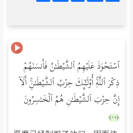
ٱسۡتَحۡوَذَ عَلَیۡهِمُ ٱلشَّیۡطَـٰنُ فَأَنسَىٰهُمۡ
ذِكۡرَ ٱللَّهِۚ أُوْلَـٰۤىِٕكَ حِزۡبُ ٱلشَّیۡطَـٰنِۚ أَلَاۤ
إِنَّ حِزۡبَ ٱلشَّیۡطَـٰنِ هُمُ ٱلۡخَـٰسِرُونَ
﴿١٩﴾