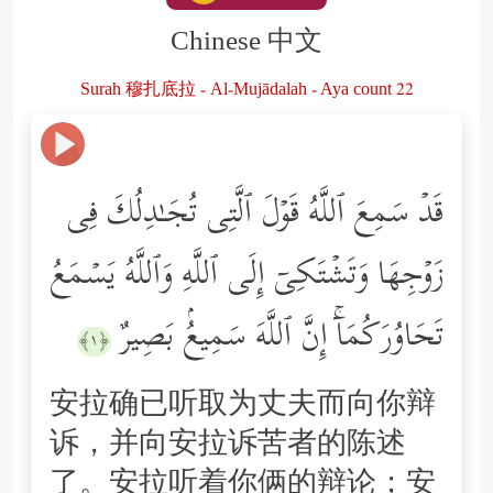
Chinese 中文
Surah 穆扎底拉 - Al-Mujādalah - Aya count 22
قَدۡ سَمِعَ ٱللَّهُ قَوۡلَ ٱلَّتِی تُجَـٰدِلُكَ فِی
زَوۡجِهَا وَتَشۡتَكِیۤ إِلَى ٱللَّهِ وَٱللَّهُ یَسۡمَعُ
تَحَاوُرَكُمَاۤۚ إِنَّ ٱللَّهَ سَمِیعُۢ بَصِیرٌ
﴿١﴾
安拉确已听取为丈夫而向你辩
诉，并向安拉诉苦者的陈述
了。安拉听着你俩的辩论；安