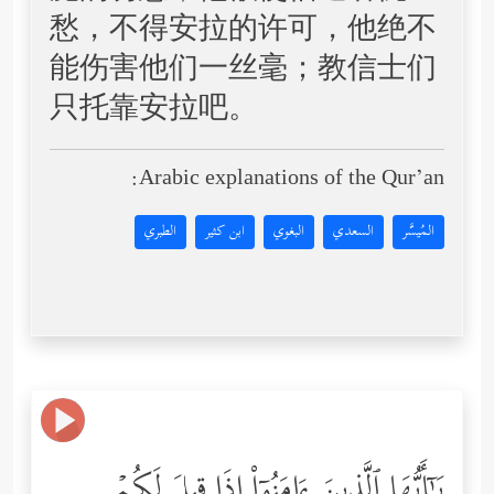
愁，不得安拉的许可，他绝不
能伤害他们一丝毫；教信士们
只托靠安拉吧。
Arabic explanations of the Qur’an:
المُيسَّر
السعدي
البغوي
ابن كثير
الطبري
یَـٰۤأَیُّهَا ٱلَّذِینَ ءَامَنُوۤاْ إِذَا قِیلَ لَكُمۡ