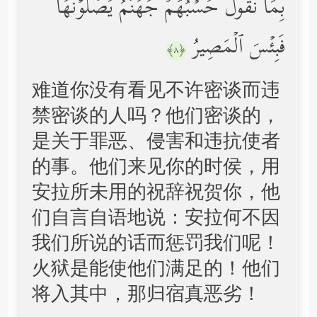
بِمَا نَقُولُۚ حَسۡبُهُمۡ جَهَنَّمُ یَصۡلَوۡنَهَاۖ
فَبِئۡسَ ٱلۡمَصِیرُ
﴿٨﴾
难道你没有看见不许密谈而违
禁密谈的人吗？他们密谈的，
是关于罪恶、侵害和违抗使者
的事。他们来见你的时侯，用
安拉所未用的祝辞祝贺你，他
们自言自语地说：安拉何不因
我们所说的话而惩罚我们呢！
火狱是能使他们满足的！他们
将入其中，那归宿真恶劣！