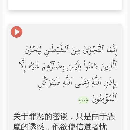
إِنَّمَا ٱلنَّجۡوَىٰ مِنَ ٱلشَّیۡطَـٰنِ لِیَحۡزُنَ
ٱلَّذِینَ ءَامَنُواْ وَلَیۡسَ بِضَاۤرِّهِمۡ شَیۡـًٔا إِلَّا
بِإِذۡنِ ٱللَّهِۚ وَعَلَى ٱللَّهِ فَلۡیَتَوَكَّلِ
ٱلۡمُؤۡمِنُونَ
﴿١٠﴾
关于罪恶的密谈，只是由于恶
魔的诱惑，他欲使信道者忧