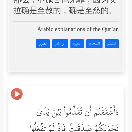
那么，不施舍也无罪，因为安
拉确是至赦的，确是至慈的。
Arabic explanations of the Qur’an:
المُيسَّر
السعدي
البغوي
ابن كثير
الطبري
ءَأَشۡفَقۡتُمۡ أَن تُقَدِّمُواْ بَیۡنَ یَدَیۡ
نَجۡوَىٰكُمۡ صَدَقَـٰتࣲۚ فَإِذۡ لَمۡ تَفۡعَلُواْ