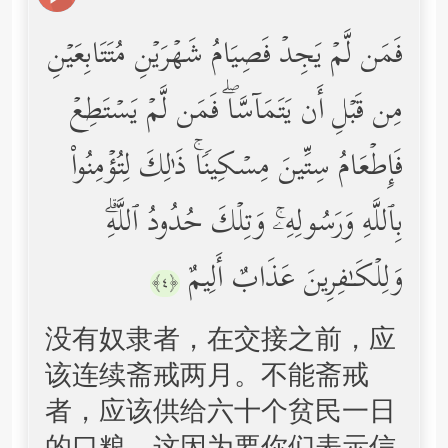
فَمَن لَّمۡ یَجِدۡ فَصِیَامُ شَهۡرَیۡنِ مُتَتَابِعَیۡنِ
مِن قَبۡلِ أَن یَتَمَاۤسَّاۖ فَمَن لَّمۡ یَسۡتَطِعۡ
فَإِطۡعَامُ سِتِّینَ مِسۡكِینࣰاۚ ذَ ٰ⁠لِكَ لِتُؤۡمِنُواْ
بِٱللَّهِ وَرَسُولِهِۦۚ وَتِلۡكَ حُدُودُ ٱللَّهِۗ
وَلِلۡكَـٰفِرِینَ عَذَابٌ أَلِیمٌ
﴿٤﴾
没有奴隶者，在交接之前，应
该连续斋戒两月。不能斋戒
者，应该供给六十个贫民一日