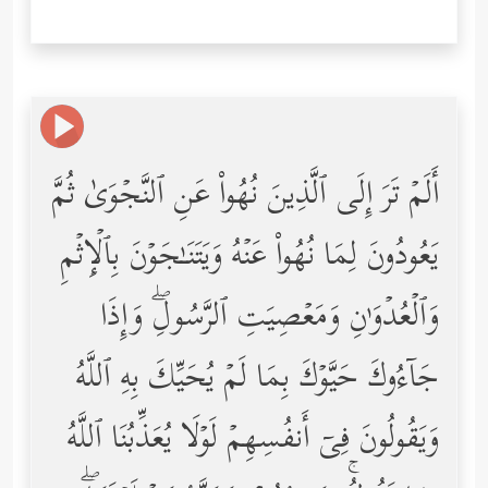
أَلَمۡ تَرَ إِلَى ٱلَّذِینَ نُهُواْ عَنِ ٱلنَّجۡوَىٰ ثُمَّ
یَعُودُونَ لِمَا نُهُواْ عَنۡهُ وَیَتَنَـٰجَوۡنَ بِٱلۡإِثۡمِ
وَٱلۡعُدۡوَ ٰ⁠نِ وَمَعۡصِیَتِ ٱلرَّسُولِۖ وَإِذَا
جَاۤءُوكَ حَیَّوۡكَ بِمَا لَمۡ یُحَیِّكَ بِهِ ٱللَّهُ
وَیَقُولُونَ فِیۤ أَنفُسِهِمۡ لَوۡلَا یُعَذِّبُنَا ٱللَّهُ