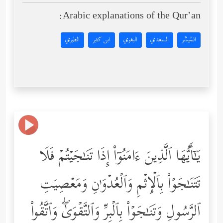
Arabic explanations of the Qur’an:
المُيسَّر
السعدي
البغوي
ابن كثير
الطبري
یَـٰۤأَیُّهَا ٱلَّذِینَ ءَامَنُوۤاْ إِذَا تَنَـٰجَیۡتُمۡ فَلَا
تَتَنَـٰجَوۡاْ بِٱلۡإِثۡمِ وَٱلۡعُدۡوَ ٰ⁠نِ وَمَعۡصِیَتِ
ٱلرَّسُولِ وَتَنَـٰجَوۡاْ بِٱلۡبِرِّ وَٱلتَّقۡوَىٰۖ وَٱتَّقُواْ