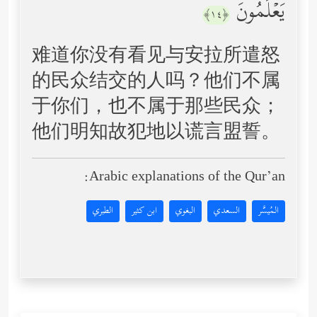
یَعۡلَمُونَ
﴿١٤﴾
难道你没有看见与安拉所遣怒
的民众结交的人吗？他们不属
于你们，也不属于那些民众；
他们明知故犯地以谎言盟誓。
Arabic explanations of the Qur’an:
المُيسَّر
السعدي
البغوي
ابن كثير
الطبري