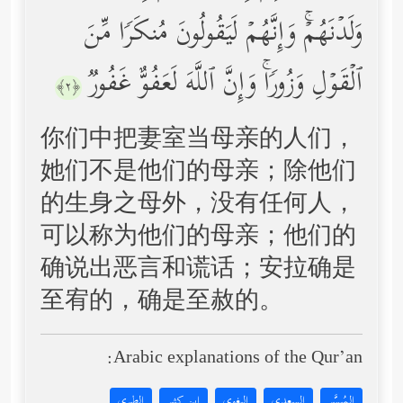
وَلَدۡنَهُمۡۚ وَإِنَّهُمۡ لَیَقُولُونَ مُنكَرࣰا مِّنَ
ٱلۡقَوۡلِ وَزُورࣰاۚ وَإِنَّ ٱللَّهَ لَعَفُوٌّ غَفُورࣱ
﴿٢﴾
你们中把妻室当母亲的人们，
她们不是他们的母亲；除他们
的生身之母外，没有任何人，
可以称为他们的母亲；他们的
确说出恶言和谎话；安拉确是
至宥的，确是至赦的。
Arabic explanations of the Qur’an:
المُيسَّر
السعدي
البغوي
ابن كثير
الطبري