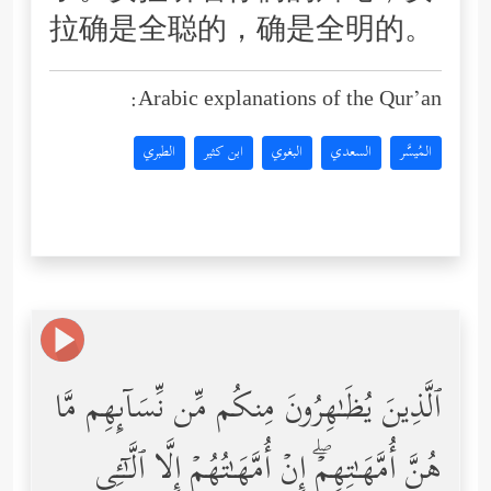
拉确是全聪的，确是全明的。
Arabic explanations of the Qur’an:
المُيسَّر
السعدي
البغوي
ابن كثير
الطبري
ٱلَّذِینَ یُظَـٰهِرُونَ مِنكُم مِّن نِّسَاۤىِٕهِم مَّا
هُنَّ أُمَّهَـٰتِهِمۡۖ إِنۡ أُمَّهَـٰتُهُمۡ إِلَّا ٱلَّـٰۤـِٔی