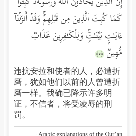
إِنَّ ٱلَّذِینَ یُحَاۤدُّونَ ٱللَّهَ وَرَسُولَهُۥ كُبِتُواْ
كَمَا كُبِتَ ٱلَّذِینَ مِن قَبۡلِهِمۡۚ وَقَدۡ أَنزَلۡنَاۤ
ءَایَـٰتِۭ بَیِّنَـٰتࣲۚ وَلِلۡكَـٰفِرِینَ عَذَابࣱ
مُّهِینࣱ
﴿٥﴾
违抗安拉和使者的人，必遭折
磨，犹如他们以前的人曾遭折
磨一样。我确已降示许多明
证，不信者，将受凌辱的刑
罚。
Arabic explanations of the Qur’an: