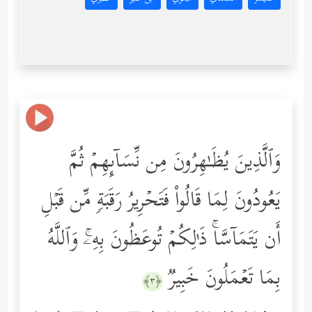
وَٱلَّذِینَ یُظَـٰهِرُونَ مِن نِّسَاۤىِٕهِمۡ ثُمَّ
یَعُودُونَ لِمَا قَالُواْ فَتَحۡرِیرُ رَقَبَةࣲ مِّن قَبۡلِ
أَن یَتَمَاۤسَّاۚ ذَ ٰ⁠لِكُمۡ تُوعَظُونَ بِهِۦۚ وَٱللَّهُ
بِمَا تَعۡمَلُونَ خَبِیرࣱ
﴿٣﴾