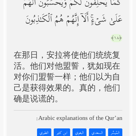
كَمَا یَحۡلِفُونَ لَكُمۡ وَیَحۡسَبُونَ أَنَّهُمۡ
عَلَىٰ شَیۡءٍۚ أَلَاۤ إِنَّهُمۡ هُمُ ٱلۡكَـٰذِبُونَ
﴿١٨﴾
在那日，安拉将使他们统统复
活。他们对他盟誓，犹如现在
对你们盟誓一样；他们以为自
己是获得效果的。真的，他们
确是说谎的。
Arabic explanations of the Qur’an:
المُيسَّر
السعدي
البغوي
ابن كثير
الطبري