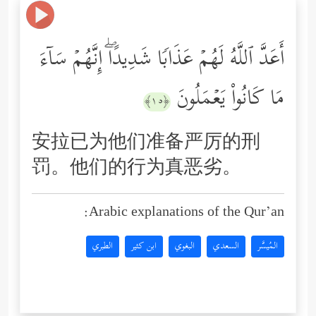
أَعَدَّ ٱللَّهُ لَهُمۡ عَذَابࣰا شَدِیدًاۖ إِنَّهُمۡ سَاۤءَ
مَا كَانُواْ یَعۡمَلُونَ
﴿١٥﴾
安拉已为他们准备严厉的刑
罚。他们的行为真恶劣。
Arabic explanations of the Qur’an:
المُيسَّر
السعدي
البغوي
ابن كثير
الطبري