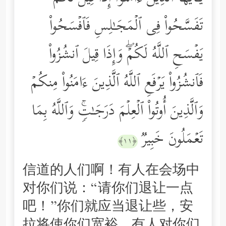
تَفَسَّحُواْ فِی ٱلۡمَجَـٰلِسِ فَٱفۡسَحُواْ
یَفۡسَحِ ٱللَّهُ لَكُمۡۖ وَإِذَا قِیلَ ٱنشُزُواْ
فَٱنشُزُواْ یَرۡفَعِ ٱللَّهُ ٱلَّذِینَ ءَامَنُواْ مِنكُمۡ
وَٱلَّذِینَ أُوتُواْ ٱلۡعِلۡمَ دَرَجَـٰتࣲۚ وَٱللَّهُ بِمَا
تَعۡمَلُونَ خَبِیرࣱ
﴿١١﴾
信道的人们啊！有人在会场中
对你们说：“请你们退让一点
吧！”你们就应当退让些，安