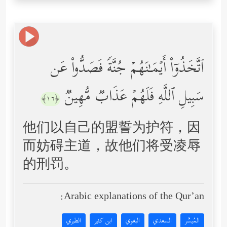
ٱتَّخَذُوۤاْ أَیۡمَـٰنَهُمۡ جُنَّةࣰ فَصَدُّواْ عَن
سَبِیلِ ٱللَّهِ فَلَهُمۡ عَذَابࣱ مُّهِینࣱ
﴿١٦﴾
他们以自己的盟誓为护符，因
而妨碍主道，故他们将受凌辱
的刑罚。
Arabic explanations of the Qur’an:
المُيسَّر
السعدي
البغوي
ابن كثير
الطبري