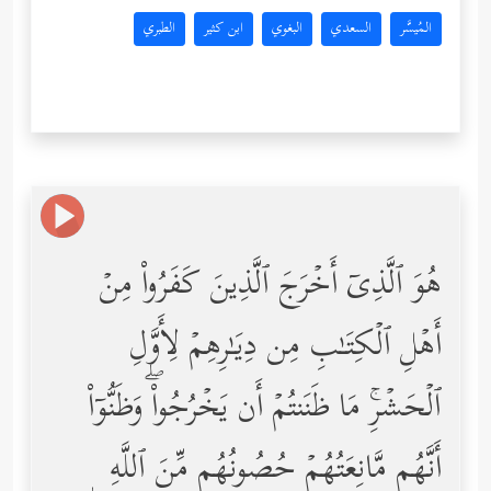
المُيسَّر
السعدي
البغوي
ابن كثير
الطبري
هُوَ ٱلَّذِیۤ أَخۡرَجَ ٱلَّذِینَ كَفَرُواْ مِنۡ
أَهۡلِ ٱلۡكِتَـٰبِ مِن دِیَـٰرِهِمۡ لِأَوَّلِ
ٱلۡحَشۡرِۚ مَا ظَنَنتُمۡ أَن یَخۡرُجُواْۖ وَظَنُّوۤاْ
أَنَّهُم مَّانِعَتُهُمۡ حُصُونُهُم مِّنَ ٱللَّهِ