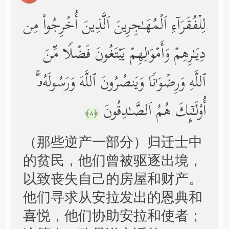
لِلۡفُقَرَاۤءِ ٱلۡمُهَـٰجِرِینَ ٱلَّذِینَ أُخۡرِجُواْ مِن
دِیَـٰرِهِمۡ وَأَمۡوَ ٰ⁠لِهِمۡ یَبۡتَغُونَ فَضۡلࣰا مِّنَ
ٱللَّهِ وَرِضۡوَ ٰ⁠نࣰا وَیَنصُرُونَ ٱللَّهَ وَرَسُولَهُۥۤۚ
أُوْلَـٰۤىِٕكَ هُمُ ٱلصَّـٰدِقُونَ
﴿٨﴾
（那些逆产一部分）归迁士中
的贫民，他们曾被驱逐出境，
以致丧失自己的房屋和财产。
他们寻求从安拉发出的恩典和
喜悦，他们协助安拉和使者；