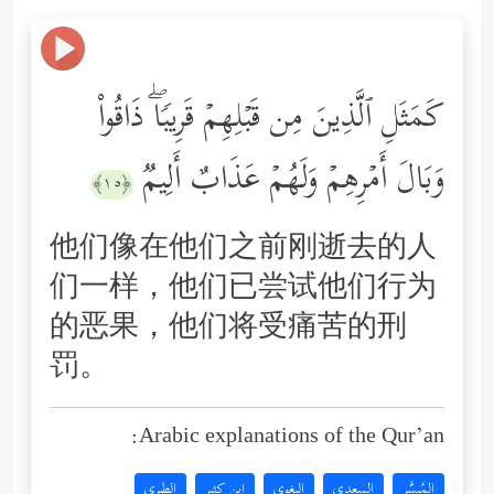
كَمَثَلِ ٱلَّذِینَ مِن قَبۡلِهِمۡ قَرِیبࣰاۖ ذَاقُواْ
وَبَالَ أَمۡرِهِمۡ وَلَهُمۡ عَذَابٌ أَلِیمࣱ
﴿١٥﴾
他们像在他们之前刚逝去的人
们一样，他们已尝试他们行为
的恶果，他们将受痛苦的刑
罚。
Arabic explanations of the Qur’an:
المُيسَّر
السعدي
البغوي
ابن كثير
الطبري