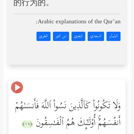
的行为的。
Arabic explanations of the Qur’an:
المُيسَّر
السعدي
البغوي
ابن كثير
الطبري
وَلَا تَكُونُواْ كَٱلَّذِینَ نَسُواْ ٱللَّهَ فَأَنسَىٰهُمۡ
أَنفُسَهُمۡۚ أُوْلَـٰۤىِٕكَ هُمُ ٱلۡفَـٰسِقُونَ
﴿١٩﴾