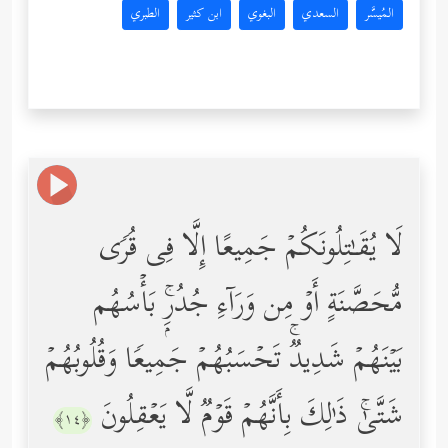
المُيسَّر
السعدي
البغوي
ابن كثير
الطبري
لَا یُقَـٰتِلُونَكُمۡ جَمِیعًا إِلَّا فِی قُرࣰى
مُّحَصَّنَةٍ أَوۡ مِن وَرَاۤءِ جُدُرِۭۚ بَأۡسُهُم
بَیۡنَهُمۡ شَدِیدࣱۚ تَحۡسَبُهُمۡ جَمِیعࣰا وَقُلُوبُهُمۡ
شَتَّىٰۚ ذَ ٰ⁠لِكَ بِأَنَّهُمۡ قَوۡمࣱ لَّا یَعۡقِلُونَ
﴿١٤﴾