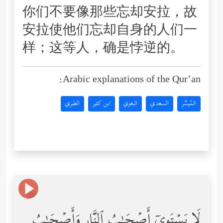
你们不要像那些忘却安拉，故
安拉使他们忘却自身的人们一
样；这等人，确是悖逆的。
Arabic explanations of the Qur’an:
المُيسَّر
السعدي
البغوي
ابن كثير
الطبري
لَا یَسۡتَوِیۤ أَصۡحَـٰبُ ٱلنَّارِ وَأَصۡحَـٰبُ