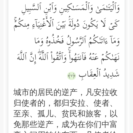
وَٱلۡیَتَـٰمَىٰ وَٱلۡمَسَـٰكِینِ وَٱبۡنِ ٱلسَّبِیلِ
كَیۡ لَا یَكُونَ دُولَةَۢ بَیۡنَ ٱلۡأَغۡنِیَاۤءِ مِنكُمۡۚ
وَمَاۤ ءَاتَىٰكُمُ ٱلرَّسُولُ فَخُذُوهُ وَمَا
نَهَىٰكُمۡ عَنۡهُ فَٱنتَهُواْۚ وَٱتَّقُواْ ٱللَّهَۖ إِنَّ ٱللَّهَ
شَدِیدُ ٱلۡعِقَابِ
﴿٧﴾
城市的居民的逆产，凡安拉收
归使者的，都归安拉、使者、
至亲、孤儿、贫民和旅客，以
免那些逆产，成为在你们中富