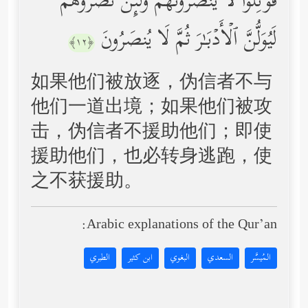
قُوتِلُواْ لَا یَنصُرُونَهُمۡ وَلَىِٕن نَّصَرُوهُمۡ
لَیُوَلُّنَّ ٱلۡأَدۡبَـٰرَ ثُمَّ لَا یُنصَرُونَ
﴿١٢﴾
如果他们被放逐，伪信者不与
他们一道出境；如果他们被攻
击，伪信者不援助他们；即使
援助他们，也必转身逃跑，使
之不获援助。
Arabic explanations of the Qur’an:
المُيسَّر
السعدي
البغوي
ابن كثير
الطبري