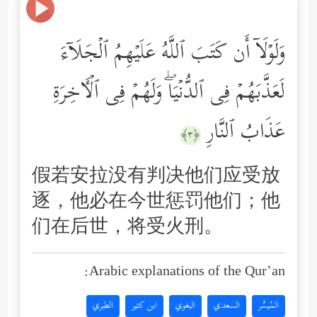
وَلَوۡلَاۤ أَن كَتَبَ ٱللَّهُ عَلَیۡهِمُ ٱلۡجَلَاۤءَ
لَعَذَّبَهُمۡ فِی ٱلدُّنۡیَاۖ وَلَهُمۡ فِی ٱلۡـَٔاخِرَةِ
عَذَابُ ٱلنَّارِ
﴿٣﴾
假若安拉没有判决他们应受放
逐，他必在今世惩罚他们；他
们在后世，将受火刑。
Arabic explanations of the Qur’an:
المُيسَّر
السعدي
البغوي
ابن كثير
الطبري