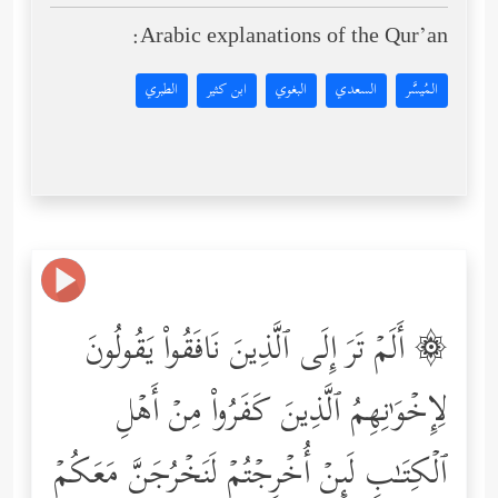
Arabic explanations of the Qur’an:
المُيسَّر
السعدي
البغوي
ابن كثير
الطبري
۞ أَلَمۡ تَرَ إِلَى ٱلَّذِینَ نَافَقُواْ یَقُولُونَ
لِإِخۡوَ ٰ⁠نِهِمُ ٱلَّذِینَ كَفَرُواْ مِنۡ أَهۡلِ
ٱلۡكِتَـٰبِ لَىِٕنۡ أُخۡرِجۡتُمۡ لَنَخۡرُجَنَّ مَعَكُمۡ