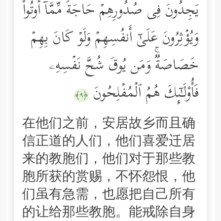
یَجِدُونَ فِی صُدُورِهِمۡ حَاجَةࣰ مِّمَّاۤ أُوتُواْ
وَیُؤۡثِرُونَ عَلَىٰۤ أَنفُسِهِمۡ وَلَوۡ كَانَ بِهِمۡ
خَصَاصَةࣱۚ وَمَن یُوقَ شُحَّ نَفۡسِهِۦ
فَأُوْلَـٰۤىِٕكَ هُمُ ٱلۡمُفۡلِحُونَ
﴿٩﴾
在他们之前，安居故乡而且确
信正道的人们，他们喜爱迁居
来的教胞们，他们对于那些教
胞所获的赏赐，不怀怨恨，他
们虽有急需，也愿把自己所有
的让给那些教胞。能戒除自身