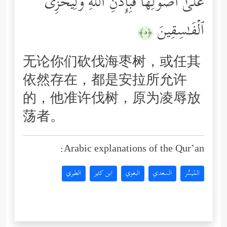
عَلَىٰۤ أُصُولِهَا فَبِإِذۡنِ ٱللَّهِ وَلِیُخۡزِیَ
ٱلۡفَـٰسِقِینَ
﴿٥﴾
无论你们砍伐海枣树，或任其
依然存在，都是安拉所允许
的，他准许伐树，原为凌辱放
荡者。
Arabic explanations of the Qur’an:
المُيسَّر
السعدي
البغوي
ابن كثير
الطبري