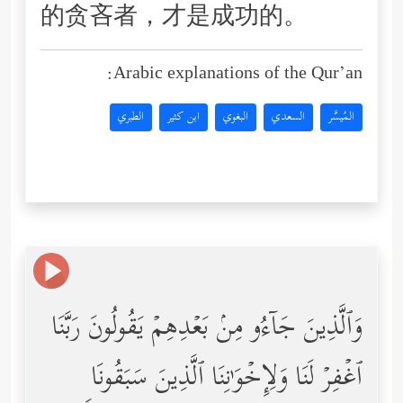
的贪吝者，才是成功的。
Arabic explanations of the Qur’an:
المُيسَّر
السعدي
البغوي
ابن كثير
الطبري
وَٱلَّذِینَ جَاۤءُو مِنۢ بَعۡدِهِمۡ یَقُولُونَ رَبَّنَا
ٱغۡفِرۡ لَنَا وَلِإِخۡوَ ٰ⁠نِنَا ٱلَّذِینَ سَبَقُونَا