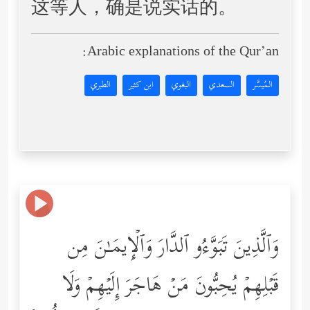
这等人，确是说实话的。
Arabic explanations of the Qur’an:
المُيسَّر
السعدي
البغوي
ابن كثير
الطبري
وَٱلَّذِینَ تَبَوَّءُو ٱلدَّارَ وَٱلۡإِیمَـٰنَ مِن
قَبۡلِهِمۡ یُحِبُّونَ مَنۡ هَاجَرَ إِلَیۡهِمۡ وَلَا