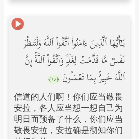
یَـٰۤأَیُّهَا ٱلَّذِینَ ءَامَنُواْ ٱتَّقُواْ ٱللَّهَ وَلۡتَنظُرۡ
نَفۡسࣱ مَّا قَدَّمَتۡ لِغَدࣲۖ وَٱتَّقُواْ ٱللَّهَۚ إِنَّ
ٱللَّهَ خَبِیرُۢ بِمَا تَعۡمَلُونَ
﴿١٨﴾
信道的人们啊！你们应当敬畏
安拉，各人应当想一想自己为
明日而预备了什么，你们应当
敬畏安拉，安拉确是彻知你们