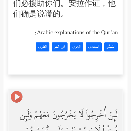
们必援助你们。安拉作证，他
们确是说谎的。
Arabic explanations of the Qur’an:
المُيسَّر
السعدي
البغوي
ابن كثير
الطبري
لَىِٕنۡ أُخۡرِجُواْ لَا یَخۡرُجُونَ مَعَهُمۡ وَلَىِٕن