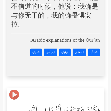
不信道的时候，他说：我确是
与你无干的，我的确畏惧安
拉。
Arabic explanations of the Qur’an:
المُيسَّر
السعدي
البغوي
ابن كثير
الطبري
فَكَانَ عَـٰقِبَتَهُمَاۤ أَنَّهُمَا فِی ٱلنَّارِ