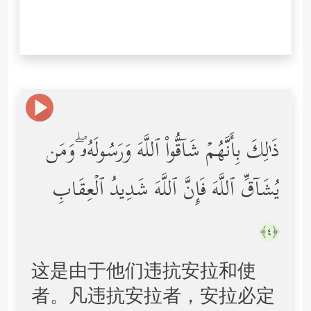
ذَ ٰ⁠لِكَ بِأَنَّهُمۡ شَاۤقُّواْ ٱللَّهَ وَرَسُولَهُۥۖ وَمَن
یُشَاۤقِّ ٱللَّهَ فَإِنَّ ٱللَّهَ شَدِیدُ ٱلۡعِقَابِ
﴿٤﴾
这是由于他们违抗安拉和使
者。凡违抗安拉者，安拉必定