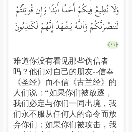
وَلَا نُطِیعُ فِیكُمۡ أَحَدًا أَبَدࣰا وَإِن قُوتِلۡتُمۡ
لَنَنصُرَنَّكُمۡ وَٱللَّهُ یَشۡهَدُ إِنَّهُمۡ لَكَـٰذِبُونَ
﴿١١﴾
难道你没有看见那些伪信者
吗？他们对自己的朋友--信奉
《圣经》而不信《古兰经》的
人们说：“如果你们被放逐，
我们必定与你们一同出境，我
们永不服从任何人的命令而放
弃你们；如果你们被攻击，我