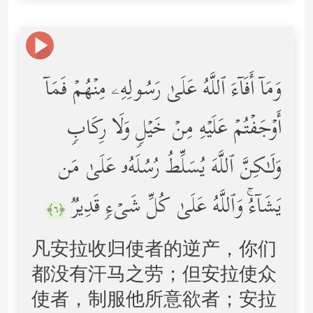
وَمَاۤ أَفَاۤءَ ٱللَّهُ عَلَىٰ رَسُولِهِۦ مِنۡهُمۡ فَمَاۤ
أَوۡجَفۡتُمۡ عَلَیۡهِ مِنۡ خَیۡلࣲ وَلَا رِكَابࣲ
وَلَـٰكِنَّ ٱللَّهَ یُسَلِّطُ رُسُلَهُۥ عَلَىٰ مَن
یَشَاۤءُۚ وَٱللَّهُ عَلَىٰ كُلِّ شَیۡءࣲ قَدِیرࣱ
﴿٦﴾
凡安拉收归使者的逆产，你们
都没有汗马之劳；但安拉使众
使者，制服他所意欲者；安拉