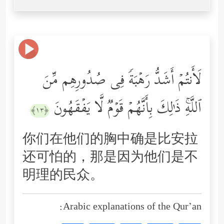
لَأَنتُمۡ أَشَدُّ رَهۡبَةࣰ فِی صُدُورِهِم مِّنَ
ٱللَّهِۚ ذَ ٰ⁠لِكَ بِأَنَّهُمۡ قَوۡمࣱ لَّا یَفۡقَهُونَ
﴿١٣﴾
你们在他们的胸中确是比安拉
还可怕的，那是因为他们是不
明理的民众。
Arabic explanations of the Qur’an: