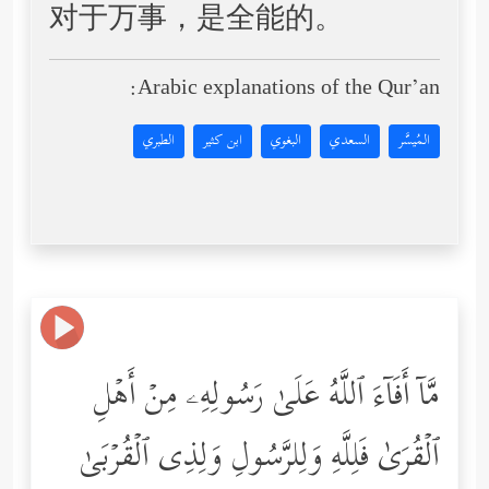
对于万事，是全能的。
Arabic explanations of the Qur’an:
المُيسَّر
السعدي
البغوي
ابن كثير
الطبري
مَّاۤ أَفَاۤءَ ٱللَّهُ عَلَىٰ رَسُولِهِۦ مِنۡ أَهۡلِ
ٱلۡقُرَىٰ فَلِلَّهِ وَلِلرَّسُولِ وَلِذِی ٱلۡقُرۡبَىٰ