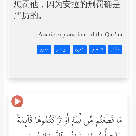
惩罚他，因为安拉的刑罚确是
严厉的。
Arabic explanations of the Qur’an:
المُيسَّر
السعدي
البغوي
ابن كثير
الطبري
مَا قَطَعۡتُم مِّن لِّینَةٍ أَوۡ تَرَكۡتُمُوهَا قَاۤىِٕمَةً