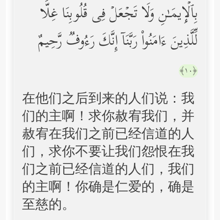
بِٱلۡإِیمَـٰنِ وَلَا تَجۡعَلۡ فِی قُلُوبِنَا غِلࣰّا
لِّلَّذِینَ ءَامَنُواْ رَبَّنَاۤ إِنَّكَ رَءُوفࣱ رَّحِیمٌ
﴿١٠﴾
在他们之后到来的人们说：我
们的主啊！求你赦宥我们，并
赦宥在我们之前已经信道的人
们，求你不要让我们怨恨在我
们之前已经信道的人们，我们
的主啊！你确是仁爱的，确是
至慈的。