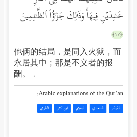
خَـٰلِدَیۡنِ فِیهَاۚ وَذَ ٰ⁠لِكَ جَزَ ٰ⁠ۤؤُاْ ٱلظَّـٰلِمِینَ
﴿١٧﴾
他俩的结局，是同入火狱，而
永居其中；那是不义者的报
酬。 .
Arabic explanations of the Qur’an:
المُيسَّر
السعدي
البغوي
ابن كثير
الطبري