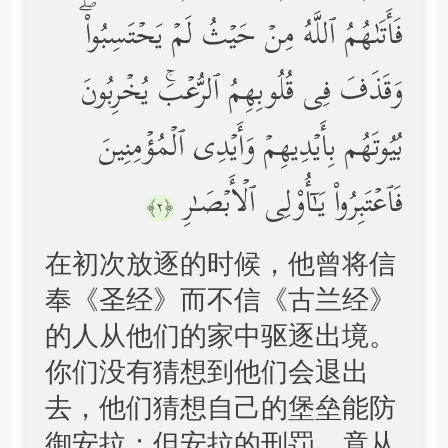
فَأَتَىٰهُمُ ٱللَّهُ مِنۡ حَیۡثُ لَمۡ یَحۡتَسِبُواْۖ
وَقَذَفَ فِی قُلُوبِهِمُ ٱلرُّعۡبَۚ یُخۡرِبُونَ
بُیُوتَهُم بِأَیۡدِیهِمۡ وَأَیۡدِی ٱلۡمُؤۡمِنِینَ
فَٱعۡتَبِرُواْ یَـٰۤأُوْلِی ٱلۡأَبۡصَـٰرِ
﴿٢﴾
在初次放逐的时候，他曾将信
奉《圣经》而不信《古兰经》
的人从他们的家中驱逐出境。
你们没有猜想到他们会退出
去，他们猜想自己的堡垒能防