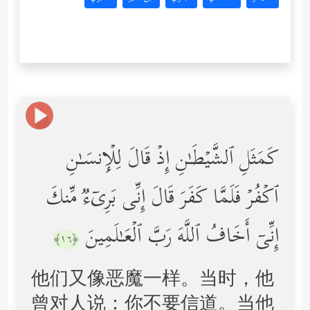
كَمَثَلِ ٱلشَّیۡطَـٰنِ إِذۡ قَالَ لِلۡإِنسَـٰنِ
ٱكۡفُرۡ فَلَمَّا كَفَرَ قَالَ إِنِّی بَرِیۤءࣱ مِّنكَ
إِنِّیۤ أَخَافُ ٱللَّهَ رَبَّ ٱلۡعَـٰلَمِینَ
﴿١٦﴾
他们又像恶魔一样。当时，他
曾对人说：你不要信道。当他