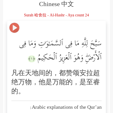
Chinese 中文
Surah 哈舍拉 - Al-Hashr - Aya count 24
سَبَّحَ لِلَّهِ مَا فِی ٱلسَّمَـٰوَ ٰ⁠تِ وَمَا فِی
ٱلۡأَرۡضِۖ وَهُوَ ٱلۡعَزِیزُ ٱلۡحَكِیمُ
﴿١﴾
凡在天地间的，都赞颂安拉超
绝万物，他是万能的，是至睿
的。
Arabic explanations of the Qur’an: