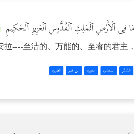
 وَمَا فِی ٱلۡأَرۡضِ ٱلۡمَلِكِ ٱلۡقُدُّوسِ ٱلۡعَزِیزِ ٱلۡحَكِیمِ
﴾
拉----至洁的、万能的、至睿的君主
المُيسَّر
السعدي
البغوي
ابن كثير
الطبري