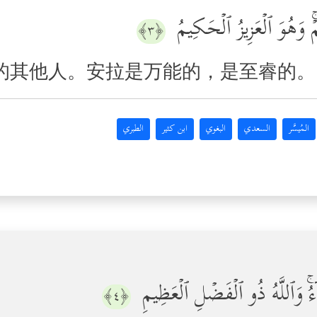
مۡۚ وَهُوَ ٱلۡعَزِیزُ ٱلۡحَكِیمُ
﴿٣﴾
的其他人。安拉是万能的，是至睿的。
المُيسَّر
السعدي
البغوي
ابن كثير
الطبري
ۤءُۚ وَٱللَّهُ ذُو ٱلۡفَضۡلِ ٱلۡعَظِیمِ
﴿٤﴾