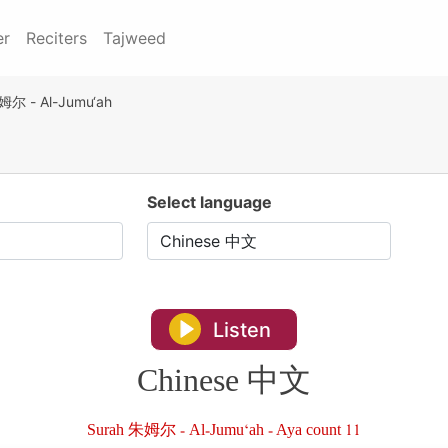
er
Reciters
Tajweed
姆尔 - Al-Jumu‘ah
Select language
Listen
Chinese 中文
Surah 朱姆尔 - Al-Jumu‘ah - Aya count 11