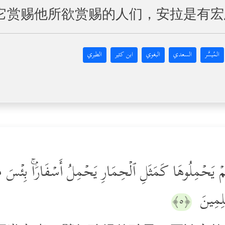
它赏赐他所欲赏赐的人们，安拉是有宏
المُيسَّر
السعدي
البغوي
ابن كثير
الطبري
 لَمۡ یَحۡمِلُوهَا كَمَثَلِ ٱلۡحِمَارِ یَحۡمِلُ أَسۡفَارَۢاۚ بِئۡسَ مَثَ
ـٰلِمِینَ
﴿٥﴾