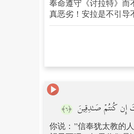
奉命遵守《讨拉特》而
真恶劣！安拉是不引导
لۡمَوۡتَ إِن كُنتُمۡ صَـٰدِقِینَ
﴿٦﴾
你说：”信奉犹太教的