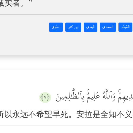
诚实者。”
المُيسَّر
السعدي
البغوي
ابن كثير
الطبري
َیۡدِیهِمۡۚ وَٱللَّهُ عَلِیمُۢ بِٱلظَّـٰلِمِینَ
﴿٧﴾
所以永远不希望早死。安拉是全知不义