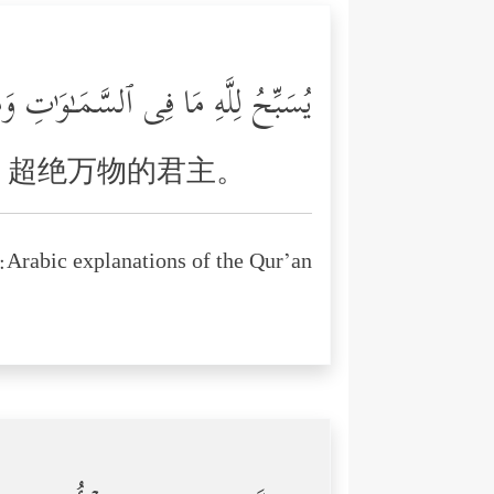
یُسَبِّحُ لِلَّهِ مَا فِی ٱلسَّمَـٰوَ ٰ⁠تِ
，超绝万物的君主。
Arabic explanations of the Qur’an: