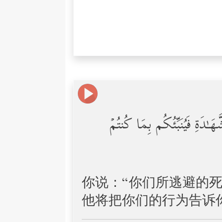
هَـٰدَةِ فَیُنَبِّئُكُم بِمَا كُنتُمۡ
你说：“你们所逃避的
他将把你们的行为告诉