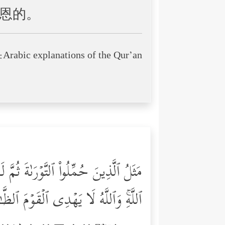
恩的。
Arabic explanations of the Qur’an:
مَثَلُ ٱلَّذِینَ حُمِّلُواْ ٱلتَّوۡرَىٰةَ ثُمَّ
ٱللَّهِۚ وَٱللَّهُ لَا یَهۡدِی ٱلۡقَوۡمَ ٱلظَّ