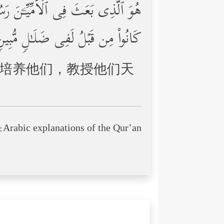
هُوَ ٱلَّذِی بَعَثَ فِی ٱلۡأُمِّیِّـۧنَ رَسُول
كَانُواْ مِن قَبۡلُ لَفِی ضَلَـٰلࣲ مُّبِی
培养他们，教授他们天
Arabic explanations of the Qur’an: