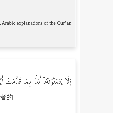
Arabic explanations of the Qur’an:
وَلَا یَتَمَنَّوۡنَهُۥۤ أَبَدَۢا بِمَا قَدَّمَتۡ أ
者的。