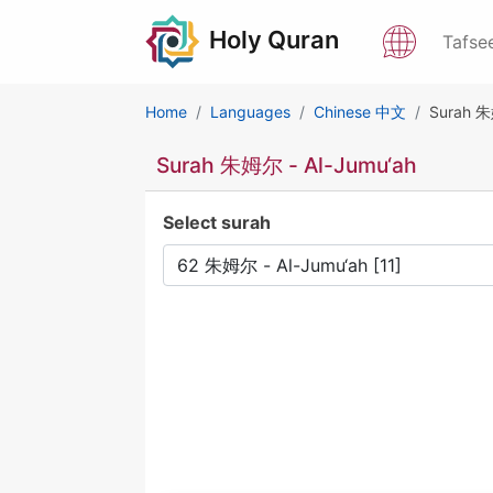
Holy Quran
Tafse
Home
Languages
Chinese 中文
Surah 朱
Surah 朱姆尔 - Al-Jumu‘ah
Select surah