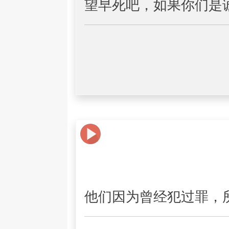
望早死吧，如果你们是
他们因为曾经犯过罪，