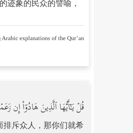
的迹象的民众的譬喻，
Arabic explanations of the Qur’an:
قُلۡ یَـٰۤأَیُّهَا ٱلَّذِینَ هَادُوۤاْ إِن زَعَ
而排斥众人，那你们就希