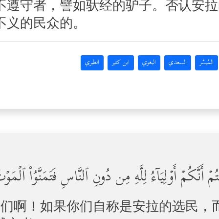
不遵守者，譬如驮经的驴子。否认安拉
不义的民众的。
المُيسَّر
السعدي
البغوي
ابن كثير
الطبري
مۡتُمۡ أَنَّكُمۡ أَوۡلِیَاۤءُ لِلَّهِ مِن دُونِ ٱلنَّاسِ فَتَمَنَّوُاْ ٱ
人们啊！如果你们自称是安拉的选民，