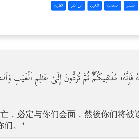
المُيسَّر
السعدي
البغوي
ابن كثير
الطبري
َإِنَّهُۥ مُلَـٰقِیكُمۡۖ ثُمَّ تُرَدُّونَ إِلَىٰ عَـٰلِمِ ٱلۡغَیۡبِ وَٱلشَّ
死亡，必定与你们会面，然後你们将被
你们。"