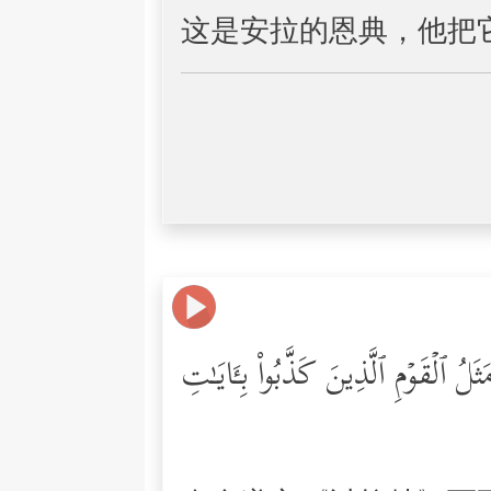
这是安拉的恩典，他把
لُ ٱلۡقَوۡمِ ٱلَّذِینَ كَذَّبُواْ بِـَٔایَـٰتِ