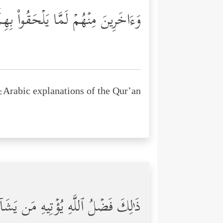
وَءَاخَرِینَ مِنۡهُمۡ لَمَّا یَلۡحَقُواْ بِهِ
Arabic explanations of the Qur’an:
ذَ ٰ⁠لِكَ فَضۡلُ ٱللَّهِ یُؤۡتِیهِ مَن یَشَا