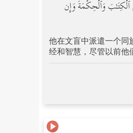
ُهُمُ ٱلۡكِتَـٰبَ وَٱلۡحِكۡمَةَ وَإِن
他在文盲中派遣一个同
经和智慧，尽管以前他