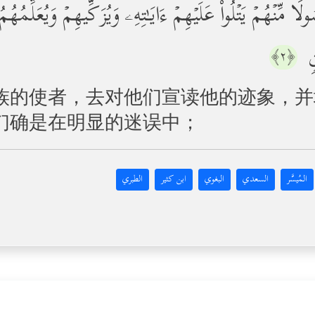
ࣰا مِّنۡهُمۡ یَتۡلُواْ عَلَیۡهِمۡ ءَایَـٰتِهِۦ وَیُزَكِّیهِمۡ وَیُعَلِّم
نࣲ
﴿٢﴾
族的使者，去对他们宣读他的迹象，并
们确是在明显的迷误中；
المُيسَّر
السعدي
البغوي
ابن كثير
الطبري