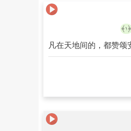
﴿١
凡在天地间的，都赞颂安