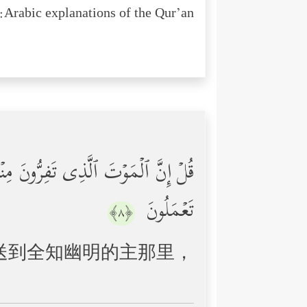
Arabic explanations of the Qur’an:
قُلۡ إِنَّ ٱلۡمَوۡتَ ٱلَّذِی تَفِرُّونَ مِنۡهُ ف
تَعۡمَلُونَ
﴿٨﴾
送到全知幽明的主那里，