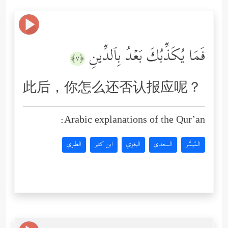
فَمَا یُكَذِّبُكَ بَعۡدُ بِٱلدِّینِ
﴿٧﴾
此后，你怎么还否认报应呢？
Arabic explanations of the Qur’an:
المُيسَّر
السعدي
البغوي
ابن كثير
الطبري