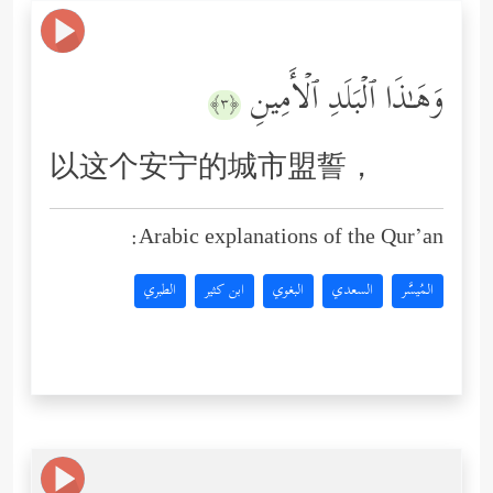
وَهَـٰذَا ٱلۡبَلَدِ ٱلۡأَمِینِ
﴿٣﴾
以这个安宁的城市盟誓，
Arabic explanations of the Qur’an:
المُيسَّر
السعدي
البغوي
ابن كثير
الطبري