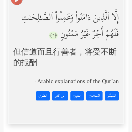
إِلَّا ٱلَّذِینَ ءَامَنُواْ وَعَمِلُواْ ٱلصَّـٰلِحَـٰتِ
فَلَهُمۡ أَجۡرٌ غَیۡرُ مَمۡنُونࣲ
﴿٦﴾
但信道而且行善者，将受不断
的报酬
Arabic explanations of the Qur’an:
المُيسَّر
السعدي
البغوي
ابن كثير
الطبري