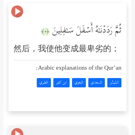
ثُمَّ رَدَدۡنَـٰهُ أَسۡفَلَ سَـٰفِلِینَ
﴿٥﴾
然后，我使他变成最卑劣的；
Arabic explanations of the Qur’an:
المُيسَّر
السعدي
البغوي
ابن كثير
الطبري