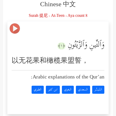
Chinese 中文
Surah 提尼 - At-Teen - Aya count 8
وَٱلتِّینِ وَٱلزَّیۡتُونِ
﴿١﴾
以无花果和橄榄果盟誓，
Arabic explanations of the Qur’an:
المُيسَّر
السعدي
البغوي
ابن كثير
الطبري