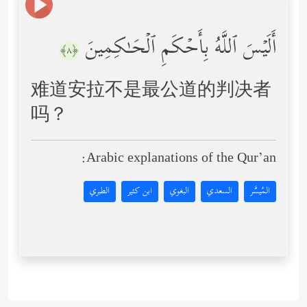
أَلَیۡسَ ٱللَّهُ بِأَحۡكَمِ ٱلۡحَـٰكِمِینَ
﴿٨﴾
难道安拉不是最公道的判决者
吗？
Arabic explanations of the Qur’an:
المُيسَّر
السعدي
البغوي
ابن كثير
الطبري