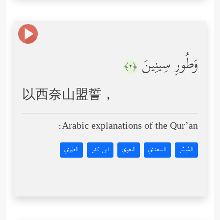
وَطُورِ سِینِینَ
﴿٢﴾
以西奈山盟誓，
Arabic explanations of the Qur’an:
المُيسَّر
السعدي
البغوي
ابن كثير
الطبري