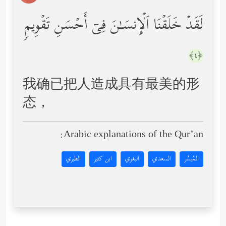
لَقَدۡ خَلَقۡنَا ٱلۡإِنسَـٰنَ فِیۤ أَحۡسَنِ تَقۡوِیمࣲ
﴿٤﴾
我确已把人造成具有最美的形
态，
Arabic explanations of the Qur’an:
المُيسَّر
السعدي
البغوي
ابن كثير
الطبري