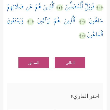
فَوَیۡلࣱ لِّلۡمُصَلِّینَ
ٱلَّذِینَ هُمۡ عَن صَلَاتِهِمۡ
﴿٤﴾
﴿٣﴾
سَاهُونَ
ٱلَّذِینَ هُمۡ یُرَاۤءُونَ
وَیَمۡنَعُونَ
﴿٦﴾
﴿٥﴾
ٱلۡمَاعُونَ
﴿٧﴾
التالي
السابق
اختر القاريء