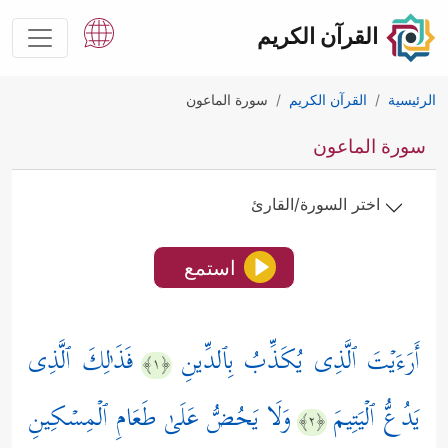
القرآن الكريم
الرئيسية
القرآن الكريم
سورة الماعون
سورة الماعون
اختر السورة/القارئ
استمع
أَرَءَیۡتَ ٱلَّذِی یُكَذِّبُ بِٱلدِّینِ
فَذَ ٰ⁠لِكَ ٱلَّذِی
﴿١﴾
یَدُعُّ ٱلۡیَتِیمَ
وَلَا یَحُضُّ عَلَىٰ طَعَامِ ٱلۡمِسۡكِینِ
﴿٢﴾