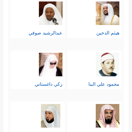
هيثم الدخين
عبدالرشيد صوفي
محمود علي البنا
زكي داغستاني