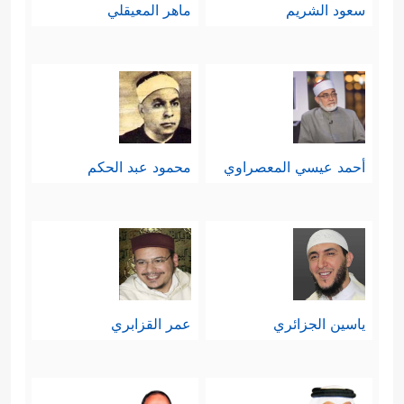
سعود الشريم
ماهر المعيقلي
أحمد عيسي المعصراوي
محمود عبد الحكم
ياسين الجزائري
عمر القزابري