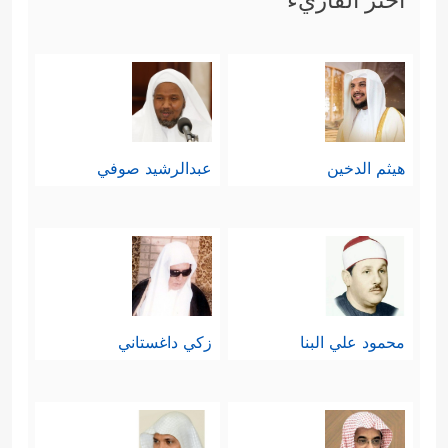
هيثم الدخين
عبدالرشيد صوفي
محمود علي البنا
زكي داغستاني