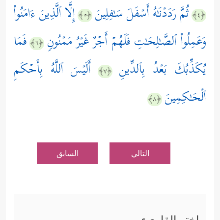
ثُمَّ رَدَدۡنَـٰهُ أَسۡفَلَ سَـٰفِلِینَ
إِلَّا ٱلَّذِینَ ءَامَنُواْ
﴿٥﴾
﴿٤﴾
وَعَمِلُواْ ٱلصَّـٰلِحَـٰتِ فَلَهُمۡ أَجۡرٌ غَیۡرُ مَمۡنُونࣲ
فَمَا
﴿٦﴾
یُكَذِّبُكَ بَعۡدُ بِٱلدِّینِ
أَلَیۡسَ ٱللَّهُ بِأَحۡكَمِ
﴿٧﴾
ٱلۡحَـٰكِمِینَ
﴿٨﴾
التالي
السابق
اختر القاريء