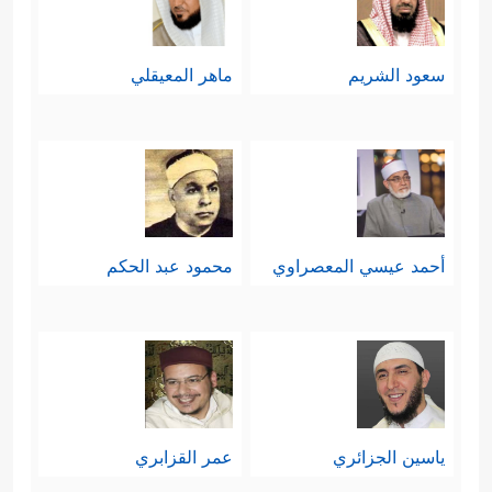
سعود الشريم
ماهر المعيقلي
أحمد عيسي المعصراوي
محمود عبد الحكم
ياسين الجزائري
عمر القزابري