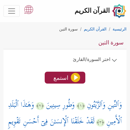
القرآن الكريم
الرئيسية
القرآن الكريم
سورة التين
سورة التين
اختر السورة/القارئ
استمع
وَٱلتِّینِ وَٱلزَّیۡتُونِ
وَطُورِ سِینِینَ
وَهَـٰذَا ٱلۡبَلَدِ
﴿٢﴾
﴿١﴾
ٱلۡأَمِینِ
لَقَدۡ خَلَقۡنَا ٱلۡإِنسَـٰنَ فِیۤ أَحۡسَنِ تَقۡوِیمࣲ
﴿٣﴾