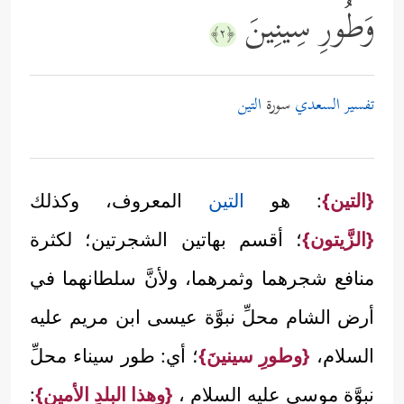
وَطُورِ سِینِینَ
﴿٢﴾
تفسير السعدي
سورة
التين
{التين}
: هو
التين
المعروف، وكذلك
{الزَّيتون}
؛ أقسم بهاتين الشجرتين؛ لكثرة
منافع شجرهما وثمرهما، ولأنَّ سلطانهما في
أرض الشام محلِّ نبوَّة عيسى ابن مريم عليه
السلام،
{وطورِ سينينَ}
؛ أي: طور سيناء محلِّ
نبوَّة موسى عليه السلام ،
{وهذا البلدِ الأمينِ}
: