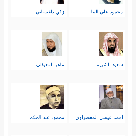
محمود علي البنا
زكي داغستاني
سعود الشريم
ماهر المعيقلي
أحمد عيسي المعصراوي
محمود عبد الحكم