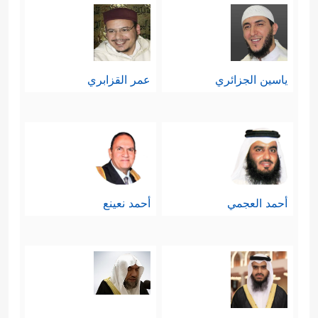
ياسين الجزائري
عمر القزابري
أحمد العجمي
أحمد نعينع