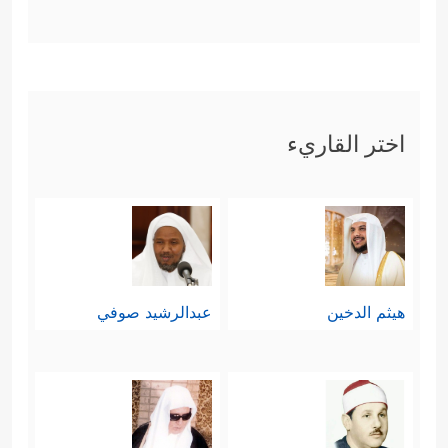
اختر القاريء
هيثم الدخين
عبدالرشيد صوفي