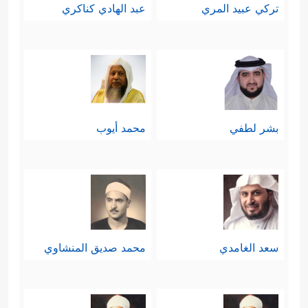
تركي عبيد المري
عبد الهادي كناكري
بشر لطفي
محمد أيوب
سعد الغامدي
محمد صديق المنشاوي