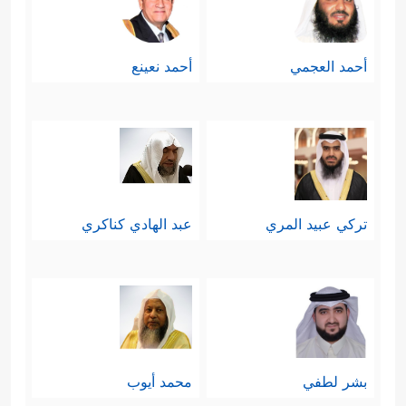
أحمد العجمي
أحمد نعينع
تركي عبيد المري
عبد الهادي كناكري
بشر لطفي
محمد أيوب