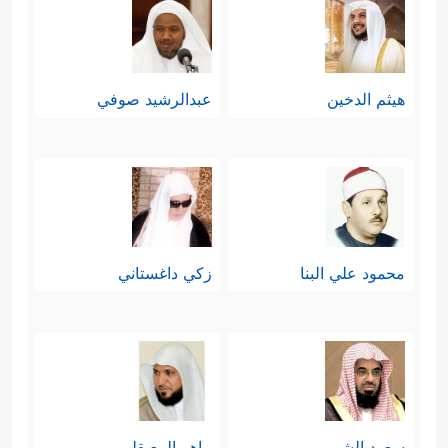
هيثم الدخين
عبدالرشيد صوفي
محمود علي البنا
زكي داغستاني
سعود الشريم
ماهر المعيقلي