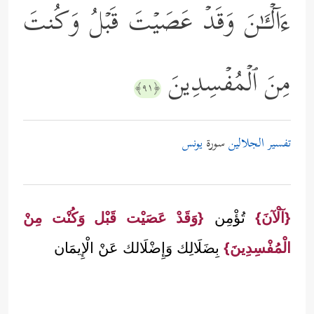
ءَاۤلۡـَٔـٰنَ وَقَدۡ عَصَیۡتَ قَبۡلُ وَكُنتَ
مِنَ ٱلۡمُفۡسِدِینَ
﴿٩١﴾
تفسير الجلالين
سورة
يونس
{آلْآنَ}
تُؤْمِن
{وَقَدْ عَصَيْت قَبْل وَكُنْت مِنْ
الْمُفْسِدِينَ}
بِضَلَالِك وَإِضْلَالك عَنْ الْإِيمَان