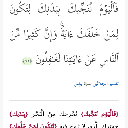
فَٱلۡیَوۡمَ نُنَجِّیكَ بِبَدَنِكَ لِتَكُونَ
لِمَنۡ خَلۡفَكَ ءَایَةࣰۚ وَإِنَّ كَثِیرࣰا مِّنَ
ٱلنَّاسِ عَنۡ ءَایَـٰتِنَا لَغَـٰفِلُونَ
﴿٩٢﴾
تفسير الجلالين
سورة
يونس
{فَالْيَوْم نُنَجِّيك}
نُخْرِجك مِنْ الْبَحْر
{بِبَدَنِك}
جَسَدك الَّذِي لَا رُوح فِيهِ
{لِتَكُونَ لِمَنْ خَلْفك}