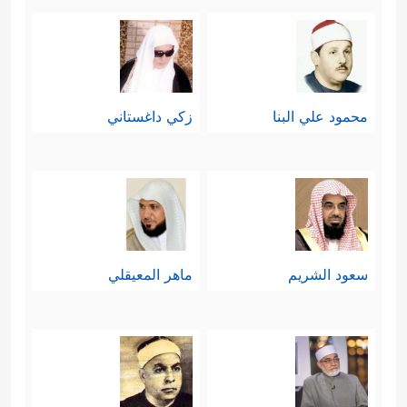
محمود علي البنا
زكي داغستاني
سعود الشريم
ماهر المعيقلي