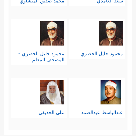
سعد الغامدي
محمد صديق المنشاوي
محمود خليل الحصري
محمود خليل الحصري -
المصحف المعلم
عبدالباسط عبدالصمد
علي الحذيفي