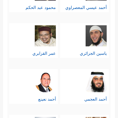
أحمد عيسي المعصراوي
محمود عبد الحكم
ياسين الجزائري
عمر القزابري
أحمد العجمي
أحمد نعينع