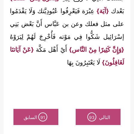
بَعْدك
{آيَة}
عِبْرَة فَيَعْرِفُوا عُبُودِيَّتك وَلَا يَقْدَمُوا
على مثل فعلك وعن بن عَبَّاس أَنَّ بَعْض بَنِي
إسْرَائِيل شَكُّوا فِي مَوْته فَأُخْرِجَ لَهُمْ لِيَرَوْهُ
{وَإِنَّ كَثِيرًا مِنْ النَّاس}
أَيْ أَهْل مَكَّة
{عَنْ آيَاتنَا
لَغَافِلُونَ}
لَا يَعْتَبِرُونَ بِهَا
التالي
السابق
91
93