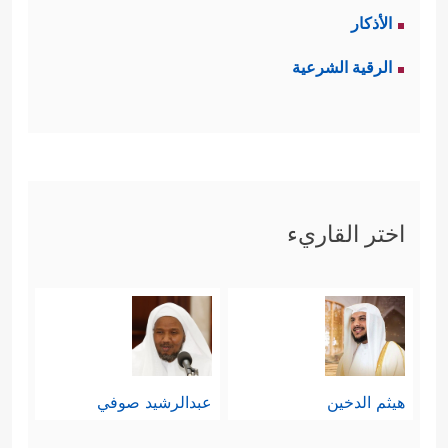
الأذكار
الرقية الشرعية
اختر القاريء
هيثم الدخين
عبدالرشيد صوفي