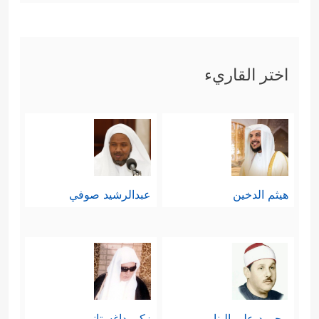
اختر القاريء
هيثم الدخين
عبدالرشيد صوفي
محمود علي البنا
زكي داغستاني