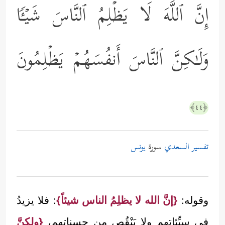
إِنَّ ٱللَّهَ لَا یَظۡلِمُ ٱلنَّاسَ شَیۡـࣰٔا
وَلَـٰكِنَّ ٱلنَّاسَ أَنفُسَهُمۡ یَظۡلِمُونَ
﴿٤٤﴾
تفسير السعدي
سورة
يونس
وقوله:
{إنَّ الله لا يظلِمُ الناس شيئاً}
: فلا يزيدُ
في سيِّئاتهم ولا يَنْقُص من حسناتهم،
{ولكنَّ