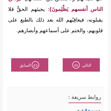
الناس أنفسهم يَظْلِمونَ}
: يجيئهم الحقُّ قلا
يقبلونه، فيعاقِبُهم الله بعد ذلك بالطبع على
قلوبهم، والختم على أسماعهم وأبصارهم.
التالي
السابق
43
45
روابط سريعة :
سورة البقرة