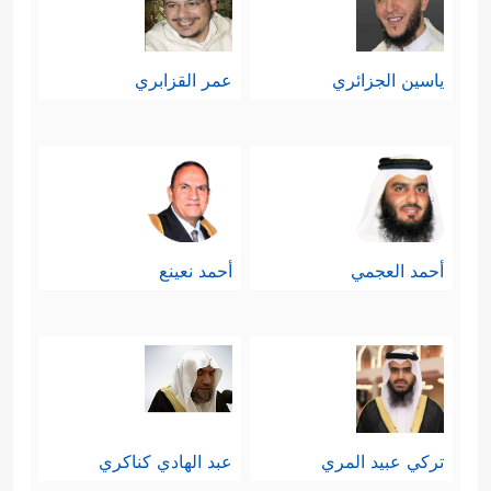
ياسين الجزائري
عمر القزابري
أحمد العجمي
أحمد نعينع
تركي عبيد المري
عبد الهادي كناكري