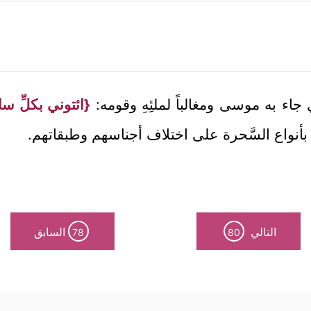
ي جاء به موسى ومغالباً لملئِهِ وقومه:
{ائتوني بكلِّ س
أنواع السَّحرة على اختلاف أجناسهم وطبقاتهم.
التالي
السابق
78
80