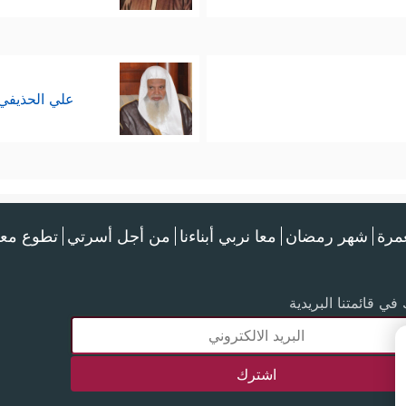
علي الحذيفي
عمرة
شهر رمضان
معا نربي أبناءنا
من أجل أسرتي
تطوع معن
في قائمتنا البريدية