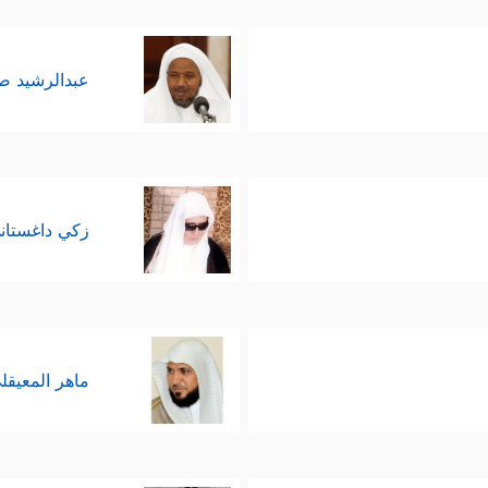
عبدالرشيد 
زكي داغستان
ماهر المعيقل