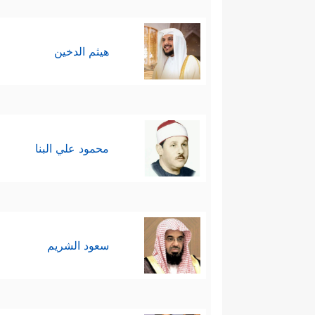
هيثم الدخين
محمود علي البنا
سعود الشريم