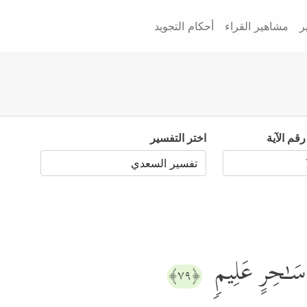
ر
مشاهير القراء
أحكام التجويد
رقم الآية
اختر التفسير
 سَـٰحِرٍ عَلِیمࣲ
﴿٧٩﴾