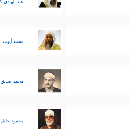
عبد الهادي ك
محمد أيوب
محمد صديق 
محمود خليل 