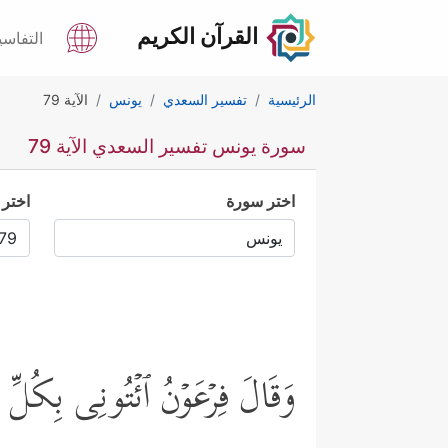
القرآن الكريم
التفاسي
الرئيسية
تفسير السعدي
يونس
الآية 79
سورة يونس تفسير السعدي الآية 79
اختر سورة
اختر 
وَقَالَ فِرۡعَوۡنُ ٱئۡتُونِی بِكُلِّ