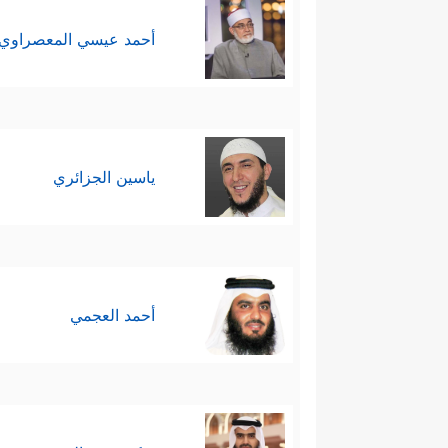
أحمد عيسي المعصراوي
ياسين الجزائري
أحمد العجمي