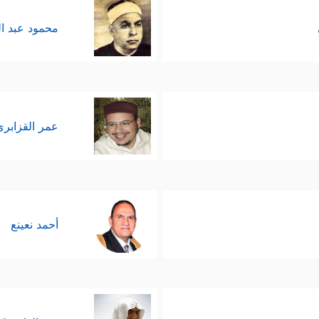
محمود عبد ا
عمر القزابري
أحمد نعينع