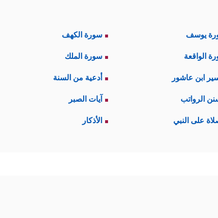
رة يوسف
سورة الكهف
ة الواقعة
سورة الملك
ير ابن عاشور
أدعية من السنة
نن الرواتب
آيات الصبر
لاة على النبي
الأذكار