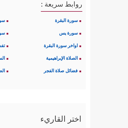
روابط سريعة :
سورة البقرة
سو
سورة يس
سور
اواخر سورة البقرة
تفس
الصلاة الإبراهيمية
الس
فضائل صلاة الفجر
الص
اختر القاريء