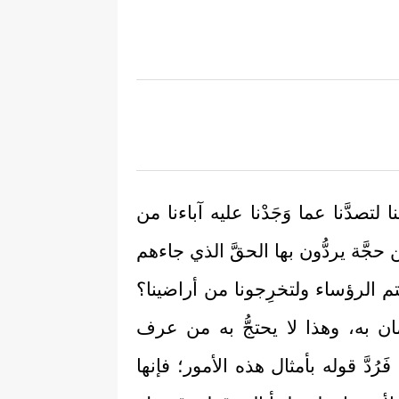
ا لتصدَّنا عما وَجَدْنا عليه آباءنا من
جَّة يردُّون بها الحقَّ الذي جاءهم
نتم الرؤساء ولتخرِجونا من أراضينا؟
ان به، وهذا لا يحتجُّ به من عرف
َرُدَّ قوله بأمثال هذه الأمور؛ فإنها