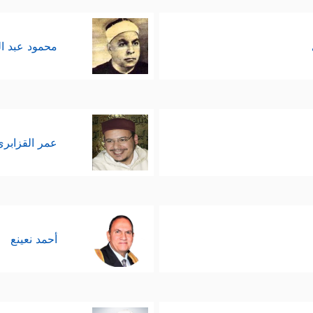
محمود عبد ا
عمر القزابري
أحمد نعينع