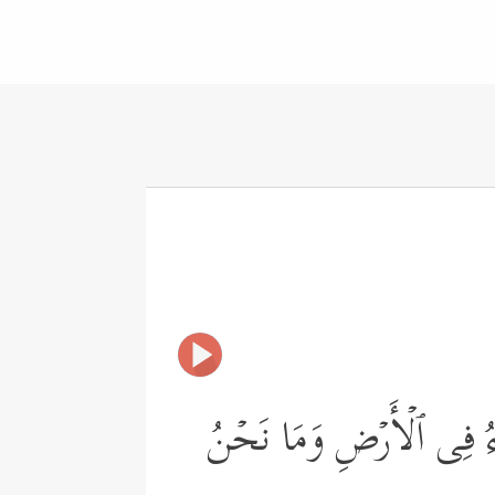
رِیَاۤءُ فِی ٱلۡأَرۡضِ وَمَا نَحۡنُ