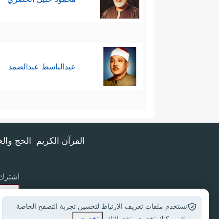
عبدالباسط عبدالصمد
القرآن الكريم
الحج وال
اشترك 
نستخدم ملفات تعريف الارتباط لتحسين تجربة التصفح الخاصة
بك. يمكنك تخصيص تفضيلاتك.
تخصيص