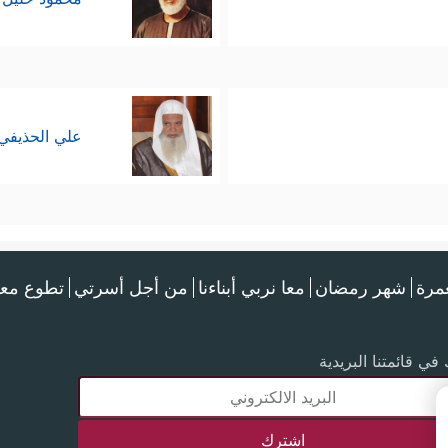
علي الحذيفي
عمرة
شهر رمضان
معا نربي أبناءنا
من أجل أسرتي
تطوع معن
في قائمتنا البريدية