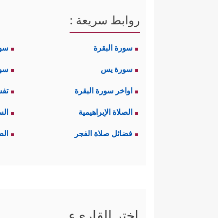
روابط سريعة :
سورة البقرة
سو
سورة يس
سور
اواخر سورة البقرة
تفس
الصلاة الإبراهيمية
الس
فضائل صلاة الفجر
الص
اختر القاريء