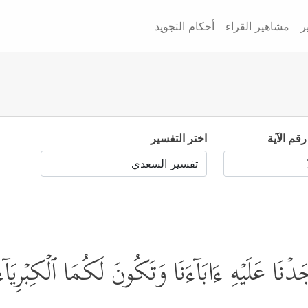
ر
مشاهير القراء
أحكام التجويد
رقم الآية
اختر التفسير
َا وَجَدۡنَا عَلَیۡهِ ءَابَاۤءَنَا وَتَكُونَ لَكُمَا ٱلۡكِبۡ