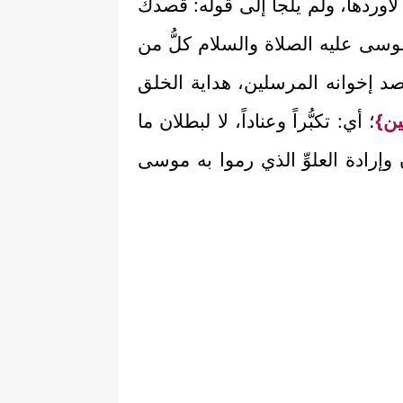
؛ لأوردها، ولم يلجأ إلى قوله: قصدك
موسى عليه الصلاة والسلام كلُّ من
د إخوانه المرسلين، هداية الخلق
ين}
؛ أي: تكبُّراً وعناداً، لا لبطلان ما
وإرادة العلوِّ الذي رموا به موسى