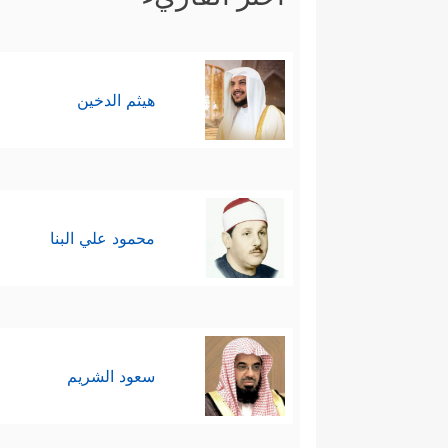
هيثم الدخين
محمود علي البنا
سعود الشريم