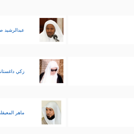
عبدالرشيد 
زكي داغستان
ماهر المعيقل