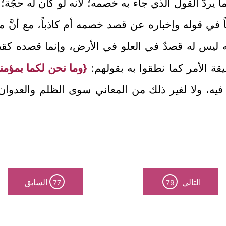
 يردُّ القول الذي جاء به خصمه؛ لأنه لو كان له حجَّة
 في قوله وإخباره عن قصد خصمه أم كاذباً، مع أنَّ 
 ليس له قصدٌ في العلو في الأرض، وإنما قصده كقص
قة الأمر كما نطقوا به بقولهم:
{وما نحن لكما بمؤمن
فيه، ولا لغير ذلك من المعاني سوى الظلم والعدوان 
التالي
السابق
77
79