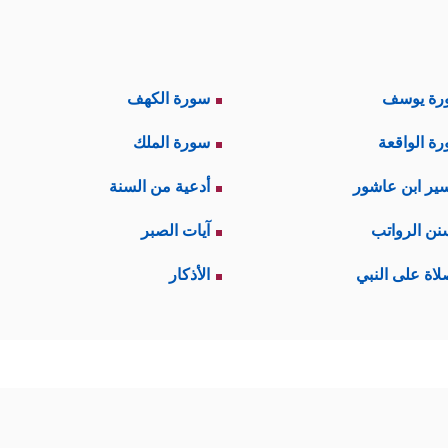
رة يوسف
سورة الكهف
ة الواقعة
سورة الملك
ير ابن عاشور
أدعية من السنة
نن الرواتب
آيات الصبر
لاة على النبي
الأذكار