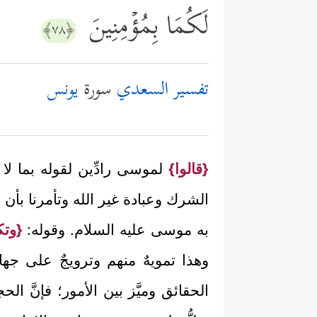
لَكُمَا بِمُؤۡمِنِینَ
﴿٧٨﴾
تفسير السعدي
سورة
يونس
{قالوا}
لموسى رادِّين لقوله بما لا 
الشرك وعبادة غير الله وتأمرنا بأن ن
به موسى عليه السلام. وقوله:
{وتك
وهذا تمويهٌ منهم وترويجٌ على جها
الحقائق وميَّز بين الأمور؛ فإنَّ الحج