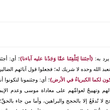
يرد به:
{أجئتنا لِتَلْفِتَنا عمَّا وَجَدْنا عليه آباءنا}
؛ أي: أجئتن
عبد الله وحده لا شريك له؛ فجعلوا قول آبائهم الضالين ح
ون لكما الكبرياءُ في الأرض}
؛ أي: وجئتمونا لتكونوا أ
لهم وتهييجٌ لعوامِّهم على معاداة موسى وعدم الإيم
ج لا تُدفَعُ إلا بالحجج والبراهين، وأما من جاء بالحقِّ؛ ف