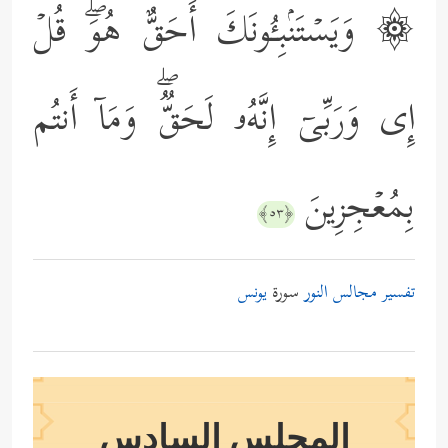
۞ وَیَسۡتَنۢبِـُٔونَكَ أَحَقٌّ هُوَۖ قُلۡ
إِی وَرَبِّیۤ إِنَّهُۥ لَحَقࣱّۖ وَمَاۤ أَنتُم
بِمُعۡجِزِینَ
﴿٥٣﴾
تفسير مجالس النور
سورة
يونس
المجلس السادس