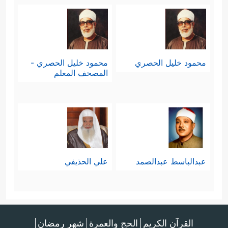
محمود خليل الحصري
محمود خليل الحصري -
المصحف المعلم
عبدالباسط عبدالصمد
علي الحذيفي
القرآن الكريم
الحج والعمرة
شهر رمضان