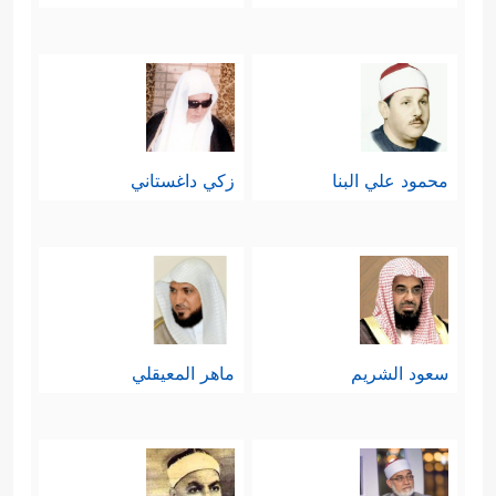
العلاقة بين الليل والنهار، وكلّ الأشياء
المتعددة والمتنوعة في هذا الكون، فمن
الذي وضع هذه المقاييس، وضبط كلَّ
هذه العلاقات؟ وهذه قضيَّة مشاهدة
محمود علي البنا
زكي داغستاني
وملموسة.
ثانيًا: استنطاق الفطرة، فبعد استنطاق
العقل يتحوَّل القرآن إلى عُمق الفطرة
﴿وَإِذَا مَسَّ
الإنسانيَّة فيُخاطبها بقوله:
سعود الشريم
ماهر المعيقلي
ٱلۡإِنسَـٰنَ ٱلضُّرُّ دَعَانَا لِجَنۢبِهِۦۤ أَوۡ قَاعِدًا أَوۡ قَاۤىِٕمࣰا فَلَمَّا
كَشَفۡنَا عَنۡهُ ضُرَّهُۥ مَرَّ كَأَن لَّمۡ یَدۡعُنَاۤ إِلَىٰ ضُرࣲّ مَّسَّهُۥۚ