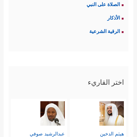
الصلاة على النبي
مستوى عقولهم ونفوسهم؛ ليقيم عليهم
الأذكار
الحجة، كأنه يقول لهم: هَبُوا أن هذه
الرقية الشرعية
الكائنات كلّها قد وُجدت من غير مُوجِدٍ،
فمن الذي يُدبِّرها كلَّ هذا التدبير، ويضع
هذه الموازين الدقيقة في حركتها
وانسيابيتها وتطوُّر حياتها وتلبية حاجِياتها
اختر القاريء
حتى تستمر في حياتها وعطائها؟
فالعلاقة بين الأرض والشمس علاقة حياة
ووجود، لو ابتعدت الأرض عن مسارها
هذا أو اقتربت لانتهت الحياة، وكذلك
هيثم الدخين
عبدالرشيد صوفي