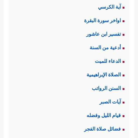
هو مشاهد عنده، حتى الأصنام والآلهة
آية الكرسي
المزيَّفة فهي أعجز من الناس الذين
اواخر سورة البقرة
يعبدونها.
تفسير ابن عاشور
أما الهروب إلى مقولة "قِدَم العالم" فهو
أدعية من السنة
هروب من منطق العقل وضرورات
الدعاء للميت
التفكير الآدمي، فلا مناص من الاعتراف
الصلاة الإبراهيمية
بنقطة بداية محدَّدة لهذا الإيجاد، وهذه
السنن الرواتب
النقطة لا بدَّ لها من فعلٍ مؤثِّرٍ، ولا فعل
آيات الصبر
بلا فاعل.
قيام الليل وفضله
أما القضية الثانية: فكأن القرآن يُجارِي
فضائل صلاة الفجر
هؤلاء المُنكِرين والمُكابِرين، وينزل إلى