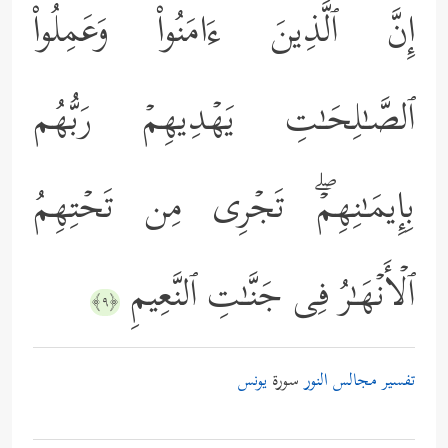
إِنَّ ٱلَّذِینَ ءَامَنُواْ وَعَمِلُواْ
ٱلصَّـٰلِحَـٰتِ یَهۡدِیهِمۡ رَبُّهُم
بِإِیمَـٰنِهِمۡۖ تَجۡرِی مِن تَحۡتِهِمُ
ٱلۡأَنۡهَـٰرُ فِی جَنَّـٰتِ ٱلنَّعِیمِ
﴿٩﴾
تفسير مجالس النور
سورة
يونس