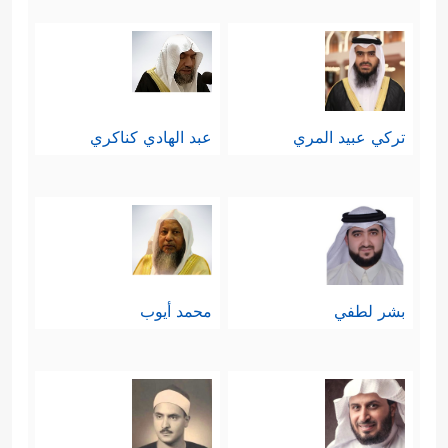
في أعماق الفطرة الإنسانيَّة، وهذا
المستور لا يتنافَى مع العقل أو العلم، بل
كلاهما يدعو للآخر ويعضِّده ويكمِّله.
تركي عبيد المري
عبد الهادي كناكري
ثالثًا: الإيمان المرتبط بالعمل، فالإيمان
الذي يدعو له القرآن ليس هو ذلك
الإيمان الفلسفي المجرَّد الذي يلبِّي
حاجة عقلية محضة تُحتِّمها أقيِسَة
بشر لطفي
محمد أيوب
منطقية لا يستطيع العقل منها فكاكًا، وهو
النمط الذي ساد عند كثير من فلاسفة
اليونان؛ حيث أوصَلَتهم عقولهم إلى