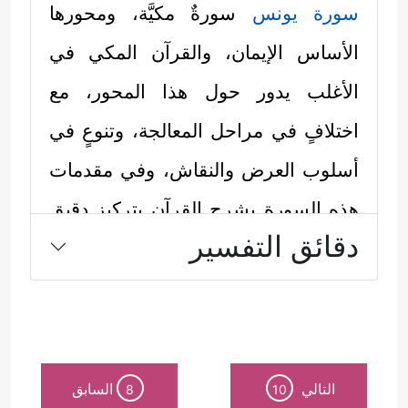
سورة يونس
سورةٌ مكيَّة، ومحورها
الأساس الإيمان، والقرآن المكي في
الأغلب يدور حول هذا المحور، مع
اختلافٍ في مراحل المعالجة، وتنوعٍ في
أسلوب العرض والنقاش، وفي مقدمات
هذه السورة يشرح القرآن بتركيزٍ دقيقٍ
دقائق التفسير
المبادئ الكليَّة لمفهوم الإيمان:
﴿إِنَّ رَبَّكُمُ ٱللَّهُ
أولًا: الإيمانُ بالله الخالق
ٱلَّذِی خَلَقَ ٱلسَّمَـٰوَ ٰ⁠تِ وَٱلۡأَرۡضَ فِی سِتَّةِ أَیَّامࣲ ثُمَّ ٱسۡتَوَىٰ
عَلَى ٱلۡعَرۡشِۖ یُدَبِّرُ ٱلۡأَمۡرَۖ﴾
﴿هُوَ ٱلَّذِی جَعَلَ ٱلشَّمۡسَ
،
التالي
السابق
8
10