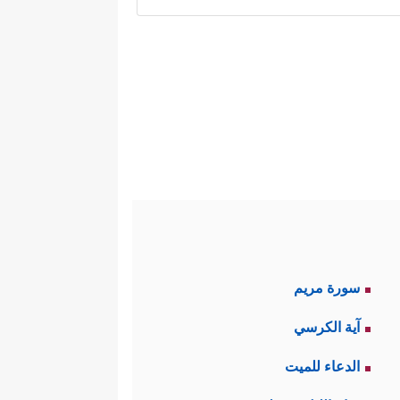
مدعُومة بعناد نفسي شديد وصلابة
ا من قوة البيان وقوة الحجَّة، وما
 إلا أنها في الغالب قد اصطدمت
تُ فَأَجۡمِعُوۤاْ أَمۡرَكُمۡ وَشُرَكَاۤءَكُمۡ ثُمَّ لَا یَكُنۡ
﴿ثُمَّ بَعَثۡنَا مِنۢ بَعۡدِهِۦ رُسُلًا إِلَىٰ قَوۡمِهِمۡ
ين
سورة مريم
بَعَثۡنَا مِنۢ بَعۡدِهِم مُّوسَىٰ وَهَـٰرُونَ إِلَىٰ فِرۡعَوۡنَ
آية الكرسي
َلَیۡهِمۡ كَلِمَتُ رَبِّكَ لَا یُؤۡمِنُونَ
﴿٩٦﴾
وَلَوۡ
الدعاء للميت