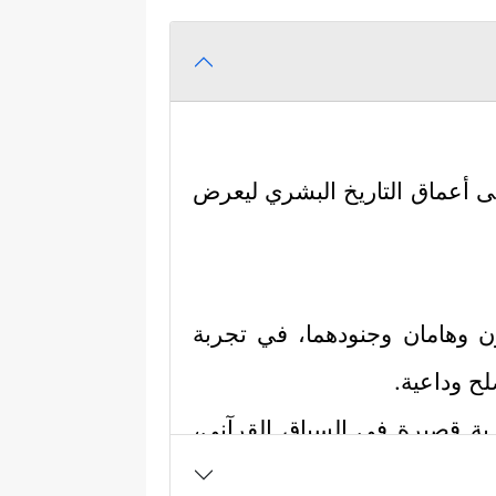
لى أعماق التاريخ البشري ليعرض
ن وهامان وجنودهما، في تجربة
لح وداعية.
بة قصيرة في السياق القرآني،