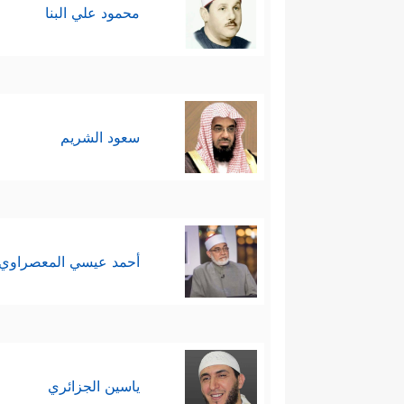
محمود علي البنا
قَالُوۤاْ إِنَّ هَـٰذَا لَسِحۡرࣱ مُّبِینࣱ﴾
وهذا تشويه
عَلِیمࣲ﴾
فلما بطل سحرهم راحوا إلى
ٱطۡمِسۡ عَلَىٰۤ أَمۡوَ ٰ⁠لِهِمۡ﴾
﴿فَمَاۤ ءَامَنَ لِمُوسَىٰۤ إ
،
سعود الشريم
خامسًا: أن المؤمنين الموحِّدين عل
أَمۡرَكُمۡ وَشُرَكَاۤءَكُمۡ ثُمَّ لَا یَكُنۡ أَمۡرُكُمۡ عَلَیۡك
﴿٨٤﴾
فَقَالُواْ عَلَى ٱللَّهِ تَوَكَّلۡنَا رَبَّنَا لَا تَجۡعَلۡ
أحمد عيسي المعصراوي
سادسًا: أن العاقبة دائمًا ليست 
كَذَّبُواْ بِـَٔایَـٰتِنَاۖ فَٱنظُرۡ كَیۡفَ كَانَ عَـٰقِبَةُ ٱلۡمُنذ
إِسۡرَ ٰ⁠ۤءِیلَ وَأَنَا۠ مِنَ ٱلۡمُسۡلِمِینَ
﴿٩٠﴾
ءَاۤلۡـَٔـٰ
ياسين الجزائري