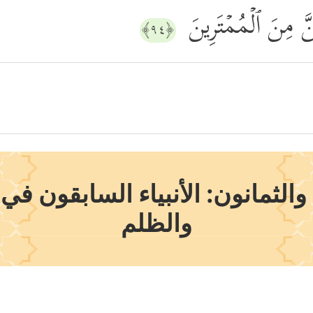
َّ مِنَ ٱلۡمُمۡتَرِینَ
﴿٩٤﴾
الثمانون: الأنبياء السابقون ف
والظلم