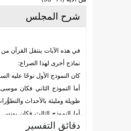
شرح المجلس
في هذه الآيات ينتقل القرآن من 
نماذج أخرى لهذا الصراع:
كان النموذج الأول نوحًا
عليه السل
أما النموذج الثاني فكان موسى
طويلة ومليئة بالأحداث والتطوُّرا
أما النموذج الثالث فكان يونس
دقائق التفسير
لكنها تفتح بابًا واسعًا للأمل والرجا