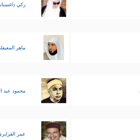
زكي داغستان
ٌ وتشويش، ثم راحوا يحاربون السحر- بزعمهم - ب
﴿رَبَّنَاۤ إِنَّكَ ءَاتَیۡتَ فِرۡعَوۡنَ وَمَلَأَهُۥ زِینَةࣰ وَأَمۡوَ ٰ⁠لࣰا فِ
 المال والقوَّة
ِلَّا ذُرِّیَّةࣱ مِّن قَوۡمِهِۦ عَلَىٰ خَوۡفࣲ مِّن فِرۡعَوۡنَ وَمَلَإِیْهِمۡ﴾
.
ماهر المعيقل
يهم أن يتهيَّأوا لهذه الشدائد، وأن يثبتوا ويستعدُّوا 
ُمۡ غُمَّةࣰ ثُمَّ ٱقۡضُوۤاْ إِلَیَّ وَلَا تُنظِرُونِ﴾
﴿وَقَالَ مُوسَىٰ یَـٰقَوۡمِ إِن كُنتُمۡ ءَامَن
،
نَا فِتۡنَةࣰ لِّلۡقَوۡمِ ٱلظَّـٰلِمِینَ﴾
.
محمود عبد ا
﴿فَكَذَّبُوهُ فَنَجَّیۡنَـٰهُ وَمَن مَّعَهُۥ فِ
في صالح الظالمين المكذِّبين
َرِینَ﴾
﴿فَأَتۡبَعَهُمۡ فِرۡعَوۡنُ وَجُنُودُهُۥ بَغۡیࣰا وَعَدۡوًاۖ حَتَّىٰۤ إِذَاۤ أَدۡرَكَهُ ٱلۡغَرَقُ قَالَ ءَ
.
نَ وَقَدۡ عَصَیۡتَ قَبۡلُ وَكُنتَ مِنَ ٱلۡمُفۡسِدِینَ
﴿٩١﴾
فَٱلۡیَوۡمَ نُنَجِّیكَ بِبَدَنِكَ 
عمر القزابري