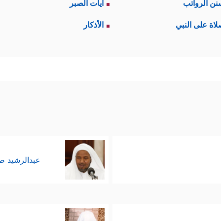
نن الرواتب
آيات الصبر
رها القرآن استثناء من ذلك السياق هي حالة يونس
عليه
لاة على النبي
الأذكار
ءَامَنُواْ كَشَفۡنَا عَنۡهُمۡ عَذَابَ ٱلۡخِزۡیِ فِی ٱلۡحَیَوٰةِ ٱلدُّنۡیَا وَمَتَّعۡنَـٰهُمۡ إِلَىٰ حِینࣲ﴾
.
ها وتميُّزها؛ لأنها تفتح بابًا من الأمل، خاصةً أن 
﴿وَأَرۡسَلۡنَـٰهُ إِلَىٰ مِاْئَةِ أَلۡفٍ أَوۡ یَزِیدُونَ
﴿١٤٧﴾
فَـَٔامَنُواْ
ًا بذلك
العصر
﴿قَالُوۤاْ أَجِئۡتَنَا لِتَلۡفِتَنَا عَمَّا وَجَدۡنَا عَلَیۡهِ ءَ
اد والمكابرة الباطلة
َة والمعنويَّة التي يمتاز بها الطغاة وحواشِيهم عن
لتميُّز، والتي تقومُ بدورها في تخدير العامة والرضا 
عبدالرشيد 
هم هذه الدعوة من كبريائهم، وأن تأتي بمن يُنافِسهم 
 عنده لمواجهة الحقِّ؛ المال، والقوة، والإعلام، والمك