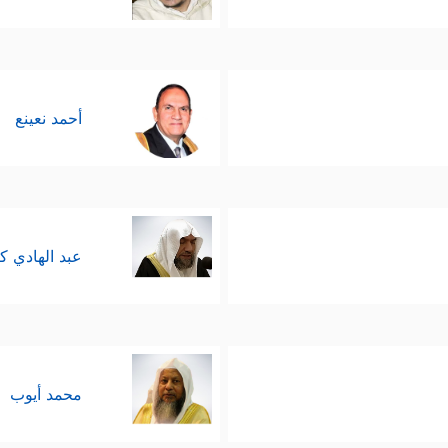
ولئك المؤمنين الذين ثبتوا مع موسى في مواجهة ف
﴿وَیُحِقُّ ٱللَّهُ ٱلۡحَقَّ
الله الماضية مهما ارتفع الباطل وطغى
معارف والحقائق هو طريق الحقِّ، وهو الذي يعصِمُ أهل
أحمد نعينع
َ فِی شَكࣲّ مِّمَّاۤ أَنزَلۡنَاۤ إِلَیۡكَ فَسۡـَٔلِ ٱلَّذِینَ یَقۡرَءُونَ ٱلۡكِتَـٰبَ مِن قَبۡلِكَۚ
عبد الهادي ك
محمد أيوب