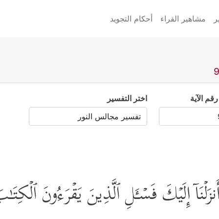
ر
مشاهير القراء
أحكام التجويد
رقم الآية
اختر التفسير
ۡنَاۤ إِلَیۡكَ فَسۡـَٔلِ ٱلَّذِینَ یَقۡرَءُونَ ٱلۡكِتَـ