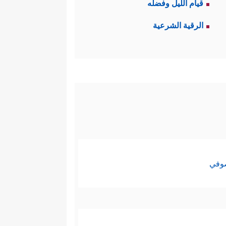
قيام الليل وفضله
﴿فَلَوۡلَا كَانَتۡ قَرۡیَةٌ
 السلام
مع قومه
الرقية الشرعية
قوم يونس - وهم أهل الموصل شمال
 فَمَتَّعۡنَـٰهُمۡ إِلَىٰ حِینࣲ﴾
.
[
الصافات
: 147، 148]
ابَاۤءَنَا وَتَكُونَ لَكُمَا ٱلۡكِبۡرِیَاۤءُ فِی ٱلۡأَرۡضِ﴾
إنه
 سائر الناس، نتيجةً للمعتقدات
بالفُتات الذي يترُكُه لهم أولئك
صوفي
عليها، وهذا هو دَيدَن الطواغيت
﴿فَلَمَّا جَاۤءَهُمُ ٱلۡحَقُّ مِنۡ عِندِنَا
ر وغيرها