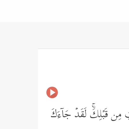
ٰبَ مِن قَبۡلِكَۚ لَقَدۡ جَاۤءَكَ