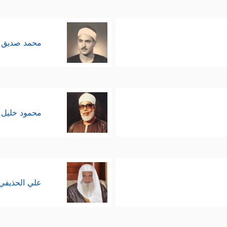
محمد صديق 
محمود خليل 
علي الحذيفي