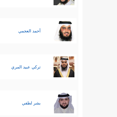
وبخلاف فرعون وقومه كان حال أ
وَرَزَقۡنَـٰهُم مِّنَ ٱلطَّیِّبَـٰتِ﴾
وهذه هي سنَّة 
سابعًا: أن العلم والتثبُّت من ال
أحمد العجمي
تَـتَّـبِعَاۤنِّ سَبِیلَ ٱلَّذِینَ لَا یَعۡلَمُونَ﴾
﴿فَإِن كُنت
.
ٱلۡمُمۡتَرِینَ﴾
.
تركي عبيد المري
بشر لطفي