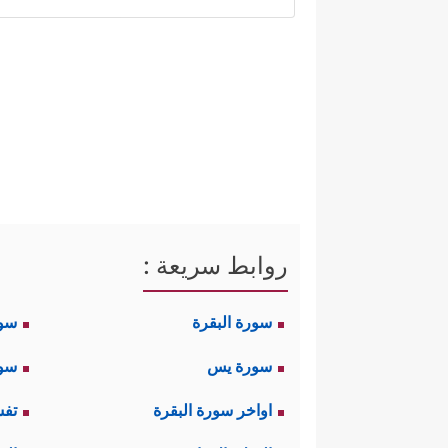
أما الدروس المستنبطة من هذه الن
أولًا: أن الشرك بكلِّ ألوانه ظا
مجتمعيَّة متينة؛ بحيث إن دعوة الأن
يتَّصِف به الأنبياء من خلالٍ ح
بهذا الجدار الصلد الذي لا يرى ولا 
﴿یَـٰق
فهذا
نوح
عليه السلام
يقول:
روابط سريعة :
أَمۡرُكُمۡ عَلَیۡكُمۡ غُمَّةࣰ ثُمَّ ٱقۡضُوۤاْ إِلَیَّ وَلَا تُنظ
سورة البقرة
سو
فَجَاۤءُوهُم بِٱلۡبَیِّنَـٰتِ فَمَا كَانُواْ لِیُؤۡمِنُواْ بِمَا كَ
سورة يس
سور
وَمَلَإِیْهِۦ بِـَٔایَـٰتِنَا فَٱسۡتَكۡبَرُواْ وَكَانُواْ قَوۡمࣰا مُّجۡ
اواخر سورة البقرة
تفس
جَاۤءَتۡهُمۡ كُلُّ ءَایَةٍ حَتَّىٰ یَرَوُاْ ٱلۡعَذَابَ ٱلۡأَلِیمَ