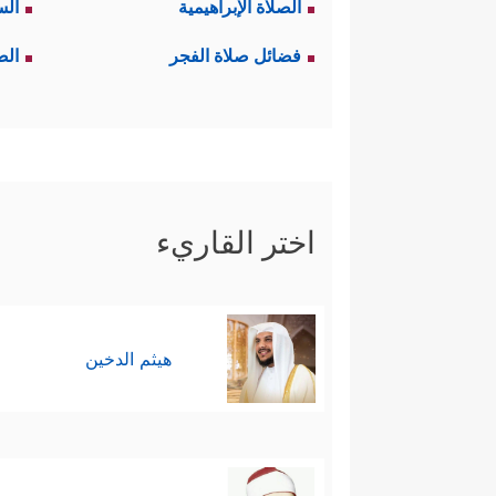
الصلاة الإبراهيمية
الس
ثانيًا: الحالة الوحيدة التي يذك
فضائل صلاة الفجر
الص
ءَامَنَتۡ فَنَفَعَهَاۤ إِیمَـٰنُهَاۤ إِلَّا قَوۡمَ یُونُسَ لَمَّاۤ 
ومن هنا تكتسب هذه القصَّة أهميت
العراق - كانوا مجتمعًا كبيرًا قياس
ثالثًا: القرآن يكشف سرَّ ذلك العن
اختر القاريء
الخوف على فوات المكاسب الماديّ
والخرافات التي تمنَحهم مثل هذا ا
هيثم الدخين
الطواغيت، إنهم يخافون أن تحرِمَ
في كلِّ عصر.
رابعًا: أن الباطل يستخدم كلَّ ما