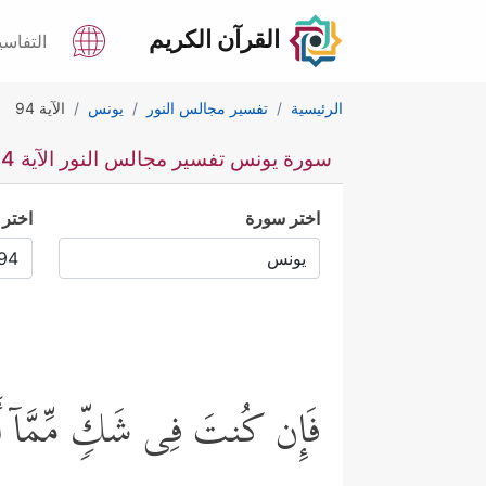
القرآن الكريم
التفاسي
الرئيسية
تفسير مجالس النور
يونس
الآية 94
سورة يونس تفسير مجالس النور الآية 94
اختر سورة
اختر 
فَإِن كُنتَ فِی شَكࣲّ مِّمَّاۤ أَنزَل