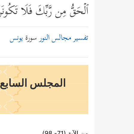
ٱلۡحَقُّ مِن رَّبِّكَ فَلَا تَكُونَن
تفسير مجالس النور
سورة
يونس
المجلس السابع و
من الآية (71- 98)