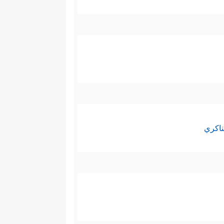
﴿وَلَقَدۡ بَوَّأۡنَا بَنِیۤ إِسۡرَ ٰ⁠ۤءِیلَ مُبَوَّأَ صِدۡقࣲ
رعون
 بِكَلِمَـٰتِهِۦ وَلَوۡ كَرِهَ ٱلۡمُجۡرِمُونَ﴾
.
﴿فَٱسۡتَقِیمَا وَلَا
ه من الزَّلَل والشطط
 لَقَدۡ جَاۤءَكَ ٱلۡحَقُّ مِن رَّبِّكَ فَلَا تَكُونَنَّ مِنَ
ناكري