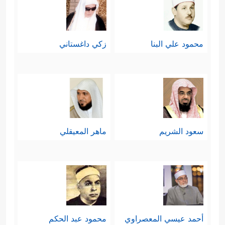
محمود علي البنا
زكي داغستاني
سعود الشريم
ماهر المعيقلي
أحمد عيسي المعصراوي
محمود عبد الحكم