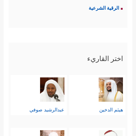
الرقية الشرعية
اختر القاريء
هيثم الدخين
عبدالرشيد صوفي