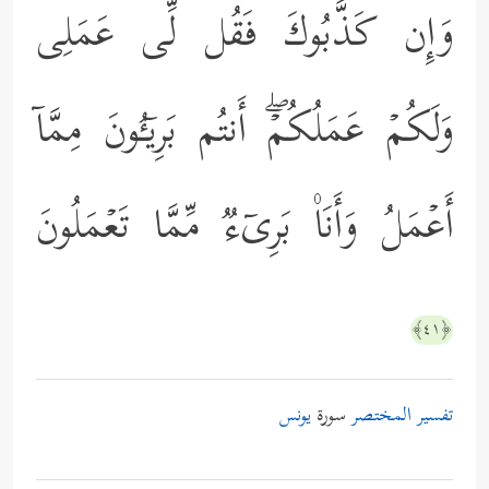
وَإِن كَذَّبُوكَ فَقُل لِّی عَمَلِی
وَلَكُمۡ عَمَلُكُمۡۖ أَنتُم بَرِیۤـُٔونَ مِمَّاۤ
أَعۡمَلُ وَأَنَا۠ بَرِیۤءࣱ مِّمَّا تَعۡمَلُونَ
﴿٤١﴾
تفسير المختصر
سورة
يونس