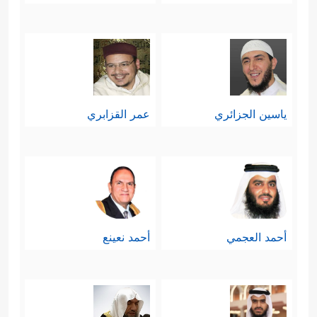
ياسين الجزائري
عمر القزابري
أحمد العجمي
أحمد نعينع