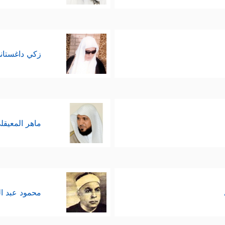
زكي داغستان
ماهر المعيقل
محمود عبد ا