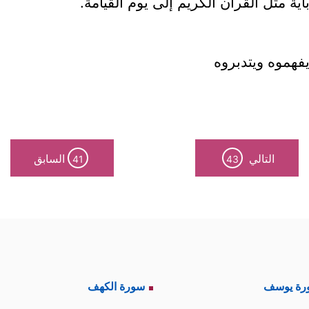
ية مثل القرآن الكريم إلى يوم القيامة.
فهموه ويتدبروه
التالي
السابق
41
43
رة يوسف
سورة الكهف