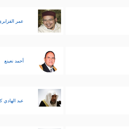
عمر القزابري
أحمد نعينع
عبد الهادي ك