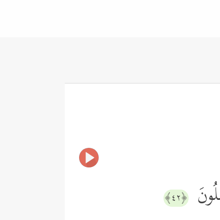
ِلُونَ
﴿٤٢﴾