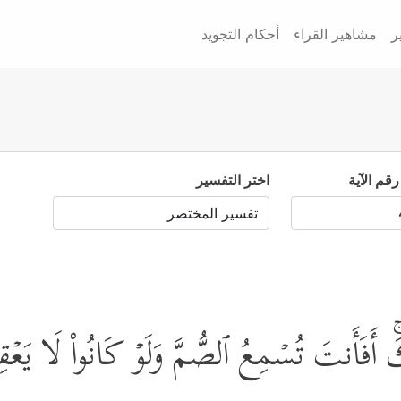
ر
مشاهير القراء
أحكام التجويد
رقم الآية
اختر التفسير
ۚ أَفَأَنتَ تُسۡمِعُ ٱلصُّمَّ وَلَوۡ كَانُواْ لَا یَعۡق