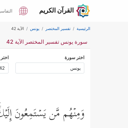
القرآن الكريم
التفاسي
الرئيسية
تفسير المختصر
يونس
الآية 42
سورة يونس تفسير المختصر الآية 42
اختر سورة
اختر 
وَمِنۡهُم مَّن یَسۡتَمِعُونَ إِلَیۡكَ