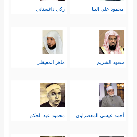
محمود علي البنا
زكي داغستاني
سعود الشريم
ماهر المعيقلي
أحمد عيسي المعصراوي
محمود عبد الحكم