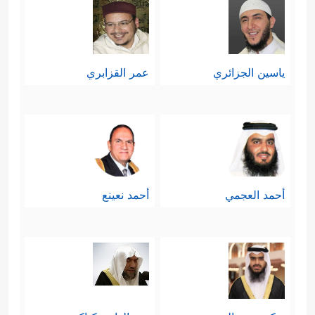
ياسين الجزائري
عمر القزابري
أحمد العجمي
أحمد نعينع