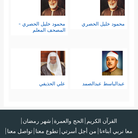
محمود خليل الحصري
محمود خليل الحصري -
المصحف المعلم
عبدالباسط عبدالصمد
علي الحذيفي
القرآن الكريم
الحج والعمرة
شهر رمضان
معا نربي أبناءنا
من أجل أسرتي
تطوع معنا
تواصل معنا