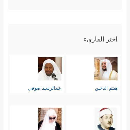
اختر القاريء
هيثم الدخين
عبدالرشيد صوفي