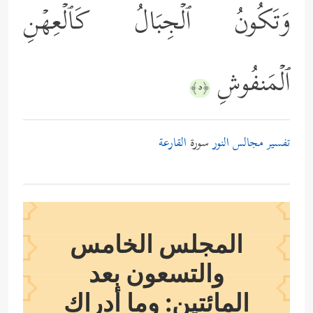
وَتَكُونُ ٱلۡجِبَالُ كَٱلۡعِهۡنِ
ٱلۡمَنفُوشِ
﴿٥﴾
تفسير مجالس النور
سورة
القارعة
المجلس الخامس
والتسعون بعد
المائتين: وما أدراك