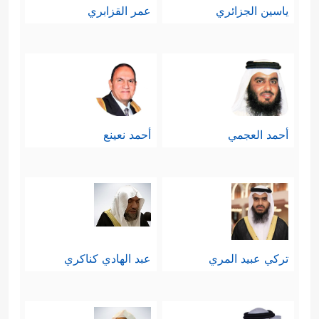
ياسين الجزائري
عمر القزابري
أحمد العجمي
أحمد نعينع
تركي عبيد المري
عبد الهادي كناكري