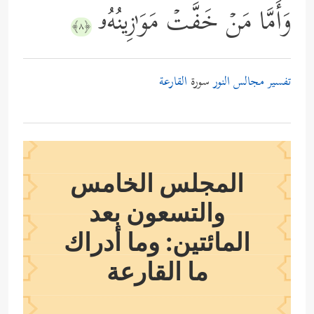
وَأَمَّا مَنۡ خَفَّتۡ مَوَ ٰ⁠زِینُهُۥ
﴿٨﴾
تفسير مجالس النور
سورة
القارعة
المجلس الخامس
والتسعون بعد
المائتين: وما أدراك
ما القارعة