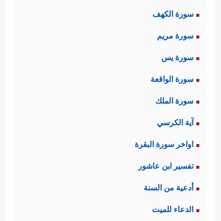
وبعد هذا الخراب الشامِل، يأتي الحساب
سورة الكهف
على ما قدّمه الإنسان في حياته على
سورة مريم
هذه الأرض، ويأتي مع الحساب الجزاء
سورة يس
﴿فَأَمَّا مَن ثَقُلَتۡ مَوَ ٰ⁠زِینُهُۥ ﭵفَهُوَ فِی عِیشَةࣲ رَّاضِیَةࣲ
سورة الواقعة
﴿٧﴾
وَأَمَّا مَنۡ خَفَّتۡ مَوَ ٰ⁠زِینُهُۥ
﴿٨﴾
فَأُمُّهُۥ هَاوِیَةࣱ
سورة الملك
﴿٩﴾
وَمَاۤ أَدۡرَىٰكَ مَا هِیَهۡ
﴿١٠﴾
نَارٌ حَامِیَةُۢ﴾
.
آية الكرسي
اواخر سورة البقرة
تفسير ابن عاشور
أدعية من السنة
الدعاء للميت