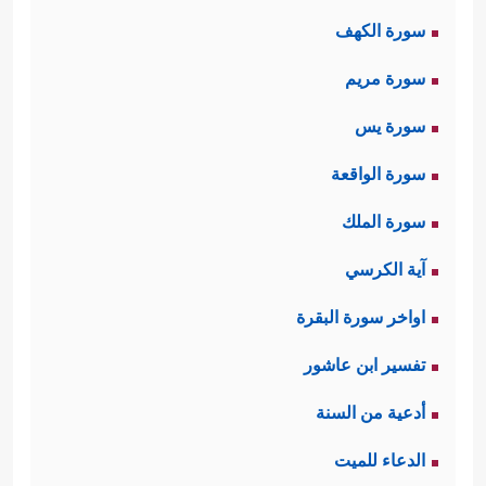
فِی عَمَدࣲ مُّمَدَّدَةِۭ﴾
.
سورة الكهف
سورة مريم
سورة يس
سورة الواقعة
سورة الملك
آية الكرسي
اواخر سورة البقرة
تفسير ابن عاشور
أدعية من السنة
الدعاء للميت