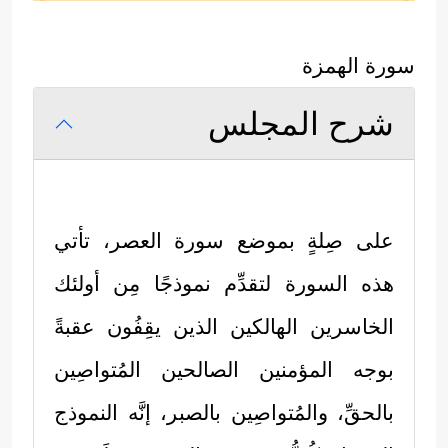
سورة الهمزة
شرح المجلس
على صِلةٍ بموضع سورة العصر، تأتي
هذه السورة لتقدِّم نموذجًا مِن أولئك
الخاسرين الهالكين الذين يقِفُون عقبةً
بوجه المؤمنين الصالحين المُتواصِين
بالحقِّ، والمُتواصِين بالصبر، إنَّه النموذج