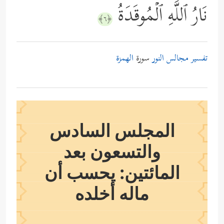
نَارُ ٱللَّهِ ٱلۡمُوقَدَةُ
﴿٦﴾
تفسير مجالس النور
سورة
الهمزة
المجلس السادس
والتسعون بعد
المائتين: يحسب أن
ماله أخلده