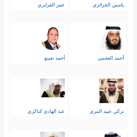
ياسين الجزائري
عمر القزابري
أحمد العجمي
أحمد نعينع
تركي عبيد المري
عبد الهادي كناكري